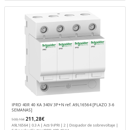
IPRD 40R 40 KA 340V 3P+N ref. A9L16564 [PLAZO 3-6
SEMANAS]
211,28€
508,16€
A9L16564 | 0.3 A | Acti 9 iPRI | 2 | Disipador de sobrevoltaje |