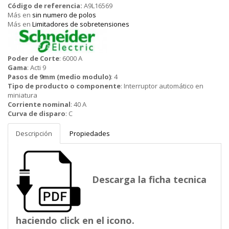
Código de referencia:
A9L16569
Más en
sin numero de polos
Más en
Limitadores de sobretensiones
Schneider
Poder de Corte
:
6000 A
Gama
:
Acti 9
Pasos de 9mm (medio modulo)
:
4
Tipo de producto o componente
:
Interruptor automático en
miniatura
Corriente nominal
:
40 A
Curva de disparo
:
C
Descripción
Propiedades
Descarga la ficha tecnica
haciendo click en el icono.