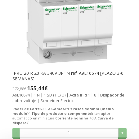
IPRD 20 R 20 KA 340V 3P+N ref. A9L16674 [PLAZO 3-6
SEMANAS]
155,44€
372,88€
A9L16674 | + N | 1 SD (1 C/O) | Acti 9 iPRF1 | 8 | Disipador de
sobrevoltaje | Schneider Electric...
Poder de Corte
6000 A
Gama
Acti 9
Pasos de 9mm (medio
modulo)
4
Tipo de producto o componente
Interruptor
automático en miniatura
Corriente nominal
40 A
Curva de
disparo
C
-
+