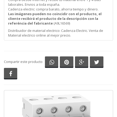
laborales. Envios a toda españa.
Cadenza electric: compra barato, ahorra tiempo y dinero.
Las imágenes pueden no coincidir con el producto, el
cliente recibirá el producto de la descripción con la
referéncia del fabricante
(A9L16569)
Distribuidor de material electrico: Cadenza Electric. Venta de
Material electrico online al mejor precio.
Compartir en Whatsapp
Compartir en Pinterest
Compartir en G
Comparti
Compartir este producto
Compartir en Facebook