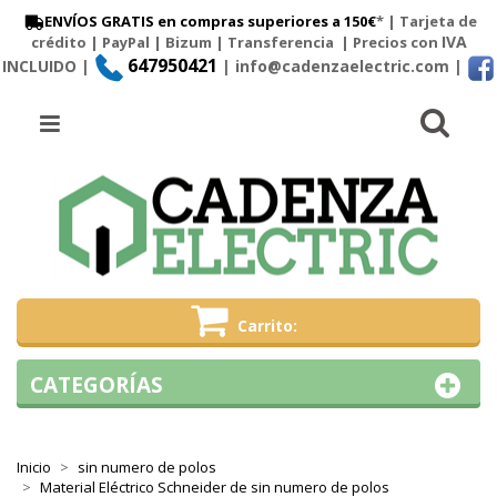
ENVÍOS GRATIS en compras superiores a 150€
* | Tarjeta de
IVA
crédito | PayPal |
Bizum
|
Transferencia
| Precios con
647950421
INCLUIDO |
| info@cadenzaelectric.com
|
Busc
Menú
Carrito
CATEGORÍAS
Inicio
sin numero de polos
Material Eléctrico Schneider de sin numero de polos