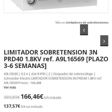
Más en
Limitadores de sobretensiones
Anterior
Sig
LIMITADOR SOBRETENSION 3N
PRD40 1.8KV ref. A9L16569 [PLAZO
3-6 SEMANAS]
A9L16569 | 0.3 A | Acti 9 iPRI | 2 | Disipador de sobrevoltaje |
Schneider Electric LIMITADOR SOBRETENSION 3N PRD40 1.8KV ref.
A9L16569 Precio : 166,46€
Ver más
166,46€
389,89€
IVA incluido
137,57€
IVA no incluido