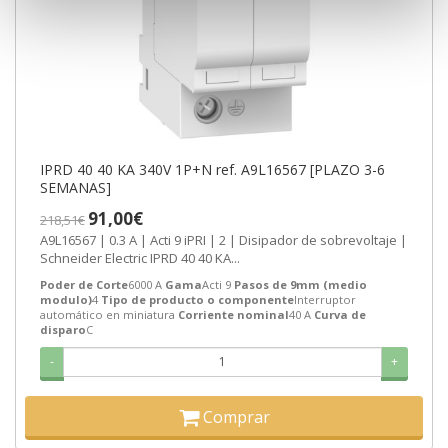
IPRD 40 40 KA 340V 1P+N ref. A9L16567 [PLAZO 3-6
SEMANAS]
91,00€
218,51€
A9L16567 | 0.3 A | Acti 9 iPRI | 2 | Disipador de sobrevoltaje |
Schneider Electric IPRD 40 40 KA...
Poder de Corte
6000 A
Gama
Acti 9
Pasos de 9mm (medio
modulo)
4
Tipo de producto o componente
Interruptor
automático en miniatura
Corriente nominal
40 A
Curva de
disparo
C
-
+
Comprar