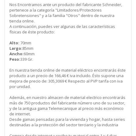
Nos Encontramos ante un producto del fabricante Schneider,
pertenece a la categoría "Limitadores/Protectores
Sobretensiones" y a la familia "Otros" dentro de nuestra
tienda online.
A continuación, puedes ver algunas de las características
físicas de éste producto:
Alto:
70mm
Largo:
85mm
Ancho:
60mm
Peso:
339 Gr.
En nuestra tienda online de material eléctrico encontrarás éste
producto a un precio de 166,46 € iva incluido. Ésto supone una
mejora de precio de: 305,3069 € Respecto al PVP tarifa con iva
por unidad.
Además, en nuestro almacen de material electrico encontrarás
más de 750 productos del fabricante número uno de su sector,
y de la antigua gama Telemecanique al precio más económico
de internet.
Desde gamas pensadas para la vivienda y hogar, hasta series
destinadas a la protección del sector terciario y la industria
Compra desde internet y recibe tu material entre 1 y 4 dias