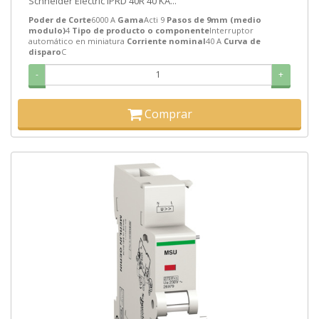
Schneider Electric IPRD 40R 40 KA...
Poder de Corte
6000 A
Gama
Acti 9
Pasos de 9mm (medio
modulo)
4
Tipo de producto o componente
Interruptor
automático en miniatura
Corriente nominal
40 A
Curva de
disparo
C
-
+
Comprar