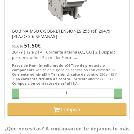
BOBINA MSU C/SOBRETENSIONES 255 ref. 26479
[PLAZO 3-6 SEMANAS]
51,50€
95,61€
26479 | 12 a 24 V | Corriente alterna (AC, CA) | 2 | Disparo
por derivación | Schneider Electric...
Pasos de 9mm (medio modulo)
4
Tipo de producto o
componente
Bobina de disparo en derivación con contacto OC
Corriente nominal
3 A
Tensión circuito de control
230 a 415 V
Tipo corriente circuito de control
Corriente alterna (AC, CA)
Composición contactos de señal
1 NA
-
+
Comprar
¿Que necesitas? A continuación te dejamos lo más