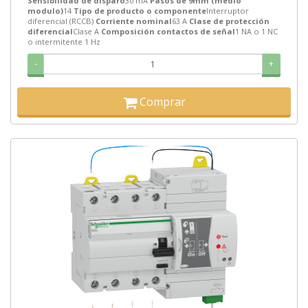
Sensibilidad de disparo
30 mA
Pasos de 9mm (medio
modulo)
14
Tipo de producto o componente
Interruptor
diferencial (RCCB)
Corriente nominal
63 A
Clase de protección
diferencial
Clase A
Composición contactos de señal
1 NA o 1 NC
o intermitente 1 Hz
-
+
Comprar