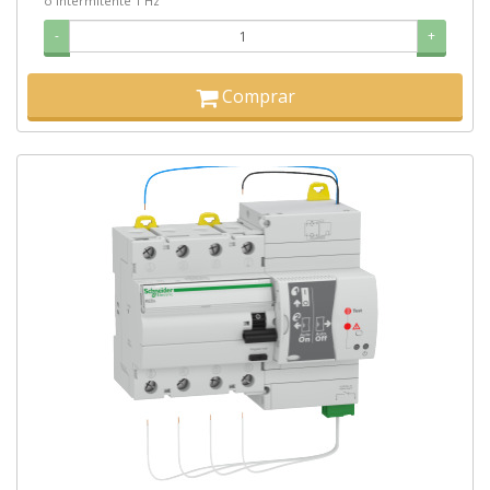
o intermitente 1 Hz
-
+
Comprar