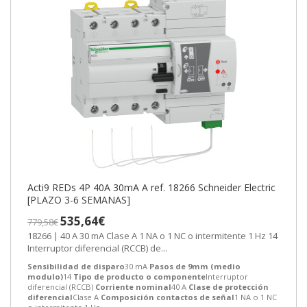
Acti9 REDs 4P 40A 30mA A ref. 18266 Schneider Electric
[PLAZO 3-6 SEMANAS]
535,64€
779,58€
18266 | 40 A 30 mA Clase A 1 NA o 1 NC o intermitente 1 Hz 14
Interruptor diferencial (RCCB) de...
Sensibilidad de disparo
30 mA
Pasos de 9mm (medio
modulo)
14
Tipo de producto o componente
Interruptor
diferencial (RCCB)
Corriente nominal
40 A
Clase de protección
diferencial
Clase A
Composición contactos de señal
1 NA o 1 NC