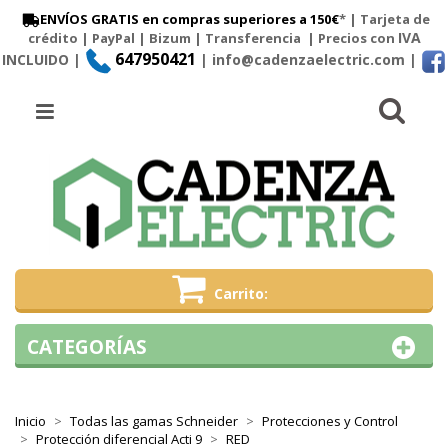
ENVÍOS GRATIS en compras superiores a 150€
* | Tarjeta de
IVA
crédito | PayPal |
Bizum
|
Transferencia
| Precios con
647950421
INCLUIDO |
| info@cadenzaelectric.com
|
Busc
Menú
Carrito
CATEGORÍAS
Inicio
Todas las gamas Schneider
Protecciones y Control
Protección diferencial Acti 9
RED