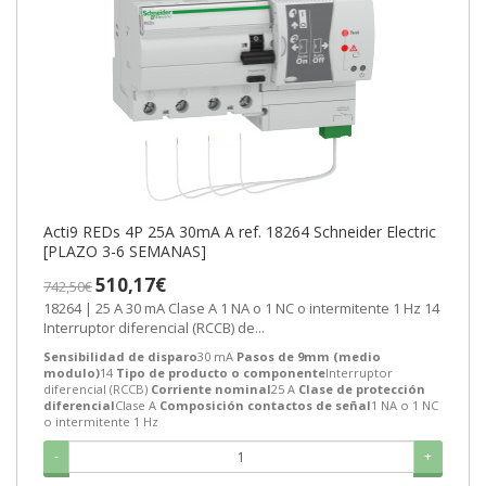
Acti9 REDs 4P 25A 30mA A ref. 18264 Schneider Electric
[PLAZO 3-6 SEMANAS]
510,17€
742,50€
18264 | 25 A 30 mA Clase A 1 NA o 1 NC o intermitente 1 Hz 14
Interruptor diferencial (RCCB) de...
Sensibilidad de disparo
30 mA
Pasos de 9mm (medio
modulo)
14
Tipo de producto o componente
Interruptor
diferencial (RCCB)
Corriente nominal
25 A
Clase de protección
diferencial
Clase A
Composición contactos de señal
1 NA o 1 NC
o intermitente 1 Hz
-
+