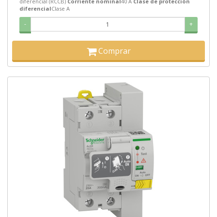
diferencial (RCCB)
Corriente nominal
40 A
Clase de protección
diferencial
Clase A
-
+
Comprar