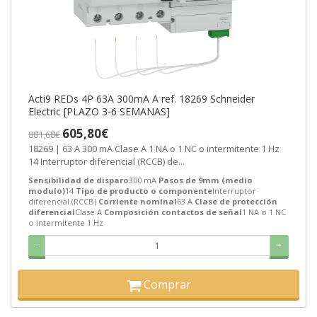
Acti9 REDs 4P 63A 300mA A ref. 18269 Schneider
Electric [PLAZO 3-6 SEMANAS]
605,80€
881,68€
18269 | 63 A 300 mA Clase A 1 NA o 1 NC o intermitente 1 Hz
14 Interruptor diferencial (RCCB) de...
Sensibilidad de disparo
300 mA
Pasos de 9mm (medio
modulo)
14
Tipo de producto o componente
Interruptor
diferencial (RCCB)
Corriente nominal
63 A
Clase de protección
diferencial
Clase A
Composición contactos de señal
1 NA o 1 NC
o intermitente 1 Hz
-
+
Comprar