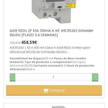
Acti9 REDs 2P 63A 300mA A ref. A9CR5263 Schneider
Electric [PLAZO 3-6 SEMANAS]
458,59€
726,41€
A9CR5263 | 63 A 300 mA Clase A Acti9 REDs 6 Interruptor
diferencial (RCCB) de Schneider Electric...
Sensibilidad de disparo
300 mA
Pasos de 9mm (medio
modulo)
6
Tipo de producto o componente
Interruptor
diferencial (RCCB)
Corriente nominal
63 A
Clase de protección
diferencial
Clase A
-
+
Comprar