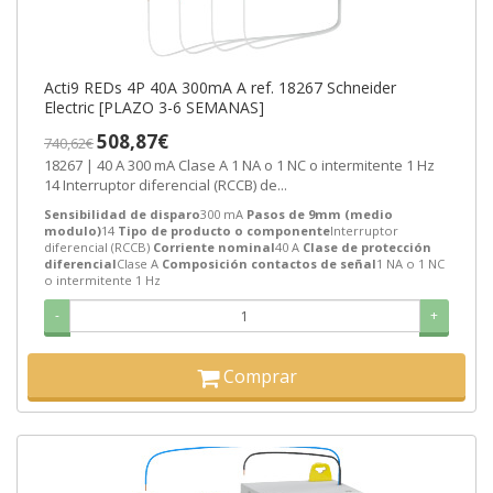
Acti9 REDs 4P 40A 300mA A ref. 18267 Schneider
Electric [PLAZO 3-6 SEMANAS]
508,87€
740,62€
18267 | 40 A 300 mA Clase A 1 NA o 1 NC o intermitente 1 Hz
14 Interruptor diferencial (RCCB) de...
Sensibilidad de disparo
300 mA
Pasos de 9mm (medio
modulo)
14
Tipo de producto o componente
Interruptor
diferencial (RCCB)
Corriente nominal
40 A
Clase de protección
diferencial
Clase A
Composición contactos de señal
1 NA o 1 NC
o intermitente 1 Hz
-
+
Comprar