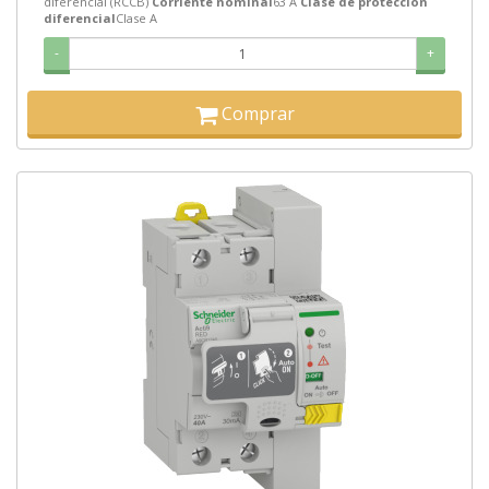
diferencial (RCCB)
Corriente nominal
63 A
Clase de protección
diferencial
Clase A
-
+
Comprar