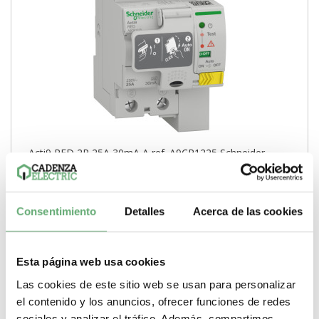
Acti9 RED 2P 25A 30mA A ref. A9CR1225 Schneider
Electric
260,91€
413,29€
A9CR1225 | 25 A 30 mA Clase A Acti9 RED 6 Interruptor
Consentimiento
Detalles
Acerca de las cookies
diferencial (RCCB) de Schneider Electric ref....
Sensibilidad de disparo
30 mA
Pasos de 9mm (medio
modulo)
6
Tipo de producto o componente
Interruptor
diferencial (RCCB)
Corriente nominal
25 A
Clase de protección
Esta página web usa cookies
diferencial
Clase A
Las cookies de este sitio web se usan para personalizar
-
+
el contenido y los anuncios, ofrecer funciones de redes
sociales y analizar el tráfico. Además, compartimos