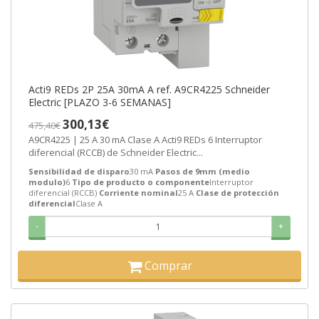
Acti9 REDs 2P 25A 30mA A ref. A9CR4225 Schneider
Electric [PLAZO 3-6 SEMANAS]
300,13€
475,40€
A9CR4225 | 25 A 30 mA Clase A Acti9 REDs 6 Interruptor
diferencial (RCCB) de Schneider Electric...
Sensibilidad de disparo
30 mA
Pasos de 9mm (medio
modulo)
6
Tipo de producto o componente
Interruptor
diferencial (RCCB)
Corriente nominal
25 A
Clase de protección
diferencial
Clase A
-
+
Comprar