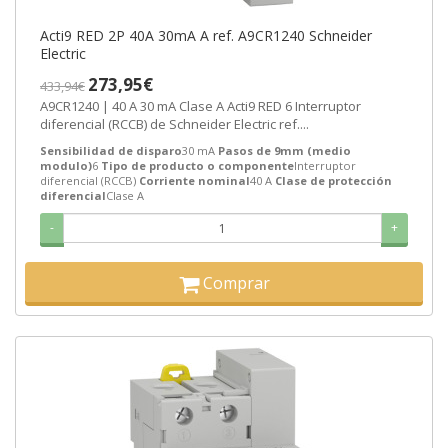
Acti9 RED 2P 40A 30mA A ref. A9CR1240 Schneider
Electric
273,95€
433,94€
A9CR1240 | 40 A 30 mA Clase A Acti9 RED 6 Interruptor
diferencial (RCCB) de Schneider Electric ref....
Sensibilidad de disparo
30 mA
Pasos de 9mm (medio
modulo)
6
Tipo de producto o componente
Interruptor
diferencial (RCCB)
Corriente nominal
40 A
Clase de protección
diferencial
Clase A
-
+
Comprar