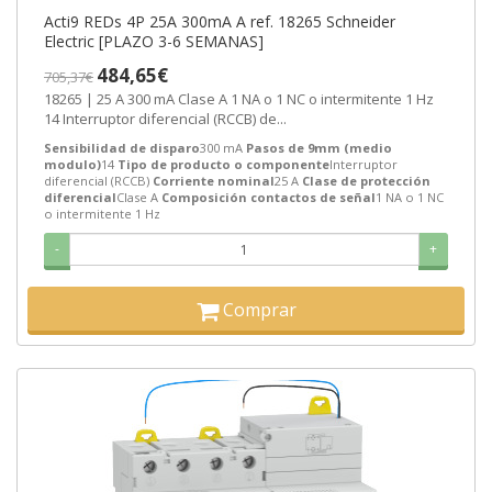
Acti9 REDs 4P 25A 300mA A ref. 18265 Schneider
Electric [PLAZO 3-6 SEMANAS]
484,65€
705,37€
18265 | 25 A 300 mA Clase A 1 NA o 1 NC o intermitente 1 Hz
14 Interruptor diferencial (RCCB) de...
Sensibilidad de disparo
300 mA
Pasos de 9mm (medio
modulo)
14
Tipo de producto o componente
Interruptor
diferencial (RCCB)
Corriente nominal
25 A
Clase de protección
diferencial
Clase A
Composición contactos de señal
1 NA o 1 NC
o intermitente 1 Hz
-
+
Comprar