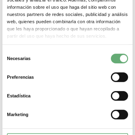
Comprar
información sobre el uso que haga del sitio web con
nuestros partners de redes sociales, publicidad y análisis
web, quienes pueden combinarla con otra información
que les haya proporcionado o que hayan recopilado a
partir del uso que haya hecho de sus servicios.
Selección
Necesarias
de
consentimiento
Preferencias
Estadística
Marketing
Interruptor diferencial RED test - 2P - 40 A - clase A - 30
mA ref. 18281 Schneider Electric [PLAZO 3-6 SEMANAS]
390,07€
567,71€