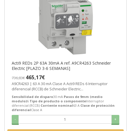
Acti9 REDs 2P 63A 30mA A ref. A9CR4263 Schneider
Electric [PLAZO 3-6 SEMANAS]
465,17€
736,83€
A9CR4263 | 63 A 30 mA Clase A Acti9 REDs 6 Interruptor
diferencial (RCCB) de Schneider Electric...
Sensibilidad de disparo
30 mA
Pasos de 9mm (medio
modulo)
6
Tipo de producto o componente
Interruptor
diferencial (RCCB)
Corriente nominal
63 A
Clase de protección
diferencial
Clase A
-
+