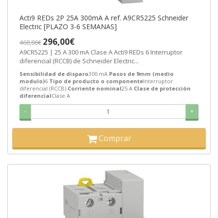
Acti9 REDs 2P 25A 300mA A ref. A9CR5225 Schneider
Electric [PLAZO 3-6 SEMANAS]
296,00€
468,86€
A9CR5225 | 25 A 300 mA Clase A Acti9 REDs 6 Interruptor
diferencial (RCCB) de Schneider Electric...
Sensibilidad de disparo
300 mA
Pasos de 9mm (medio
modulo)
6
Tipo de producto o componente
Interruptor
diferencial (RCCB)
Corriente nominal
25 A
Clase de protección
diferencial
Clase A
-
+
Comprar