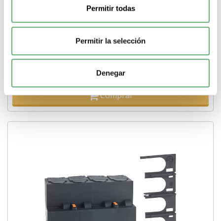
[PLAZO 3-6 SEMANAS]
Permitir todas
31,73€
60,77€
19076 | 63 A 9 Cubrebornes de Schneider Electric ref. 19076
Precio: 23,08€ - Oferta con un 60% de...
Permitir la selección
Pasos de 9mm (medio modulo)
9
Tipo de producto o
componente
Cubrebornes
Corriente nominal
63 A
-
+
Denegar
Comprar