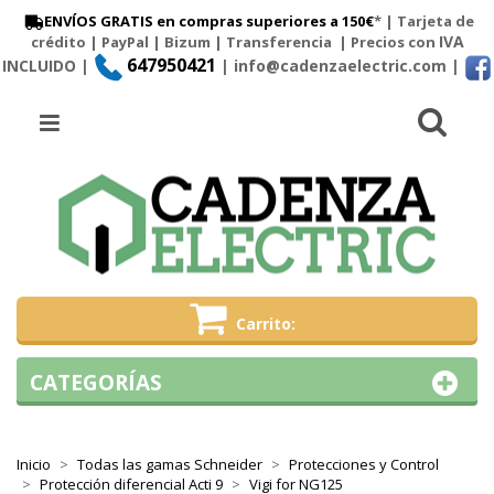
ENVÍOS GRATIS en compras superiores a 150€
* | Tarjeta de
IVA
crédito | PayPal |
Bizum
|
Transferencia
| Precios con
647950421
INCLUIDO |
| info@cadenzaelectric.com
|
Busc
Menú
Carrito
CATEGORÍAS
Inicio
Todas las gamas Schneider
Protecciones y Control
Protección diferencial Acti 9
Vigi for NG125