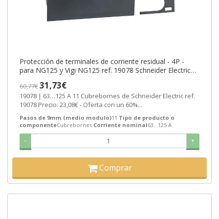
Protección de terminales de corriente residual - 4P -
para NG125 y Vigi NG125 ref. 19078 Schneider Electric
[PLAZO 3-6 SEMANAS]
31,73€
60,77€
19078 | 63…125 A 11 Cubrebornes de Schneider Electric ref.
19078 Precio: 23,08€ - Oferta con un 60%...
Pasos de 9mm (medio modulo)
11
Tipo de producto o
componente
Cubrebornes
Corriente nominal
63…125 A
-
+
Comprar