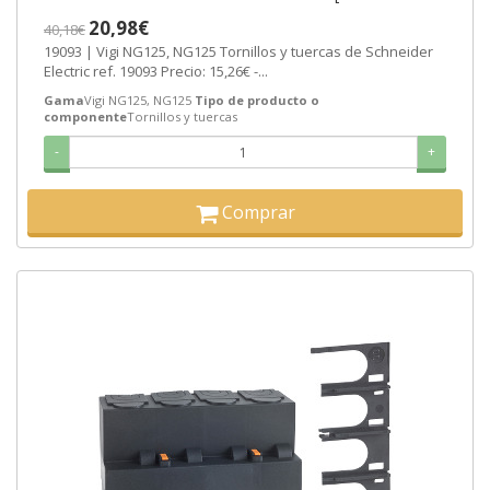
SEMANAS]
20,98€
40,18€
19093 | Vigi NG125, NG125 Tornillos y tuercas de Schneider
Electric ref. 19093 Precio: 15,26€ -...
Gama
Vigi NG125, NG125
Tipo de producto o
componente
Tornillos y tuercas
-
+
Comprar