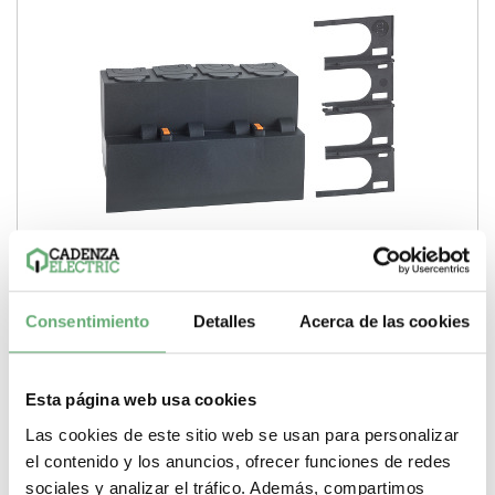
Protección de terminales de corriente residual - 3P -
Consentimiento
Detalles
Acerca de las cookies
para NG125 y Vigi NG125 ref. 19077 Schneider Electric
[PLAZO 3-6 SEMANAS]
24,41€
46,75€
19077 | 63…125 A 11 Cubrebornes de Schneider Electric ref.
Esta página web usa cookies
19077 Precio: 17,76€ - Oferta con un 60%...
Pasos de 9mm (medio modulo)
11
Tipo de producto o
Las cookies de este sitio web se usan para personalizar
componente
Cubrebornes
Corriente nominal
63…125 A
el contenido y los anuncios, ofrecer funciones de redes
-
+
sociales y analizar el tráfico. Además, compartimos