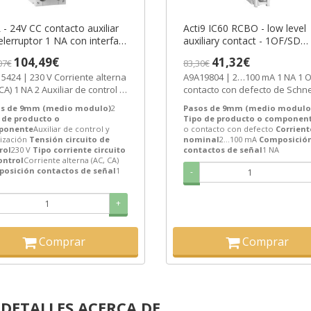
 - 24V CC contacto auxiliar
Acti9 IC60 RCBO - low level
elerruptor 1 NA con interfaz
auxiliary contact - 1OF/SD
 PLC ref. A9C15424
Smartlink - 24V DC ref.
104,49€
41,32€
07€
83,30€
eider Electric [PLAZO 3-6
A9A19804 Schneider Electric
| 230 V Corriente alterna
A9A19804 | 2…100 mA 1 NA 1 
ANAS]
[PLAZO 3-6 SEMANAS]
iar de control y
contacto con defecto de Schn
lización de Schneider...
Electric ref. A9A19804 Precio:...
s de 9mm (medio modulo)
2
Pasos de 9mm (medio modulo
 de producto o
Tipo de producto o componen
ponente
Auxiliar de control y
o contacto con defecto
Corrient
ización
Tensión circuito de
nominal
2…100 mA
Composició
rol
230 V
Tipo corriente circuito
contactos de señal
1 NA
ontrol
Corriente alterna (AC, CA)
osición contactos de señal
1
-
tlink
+
rtlink
martlink
Comprar
Comprar
martlink ELEC
martlink SI B
DETALLES ACERCA DE...
I B