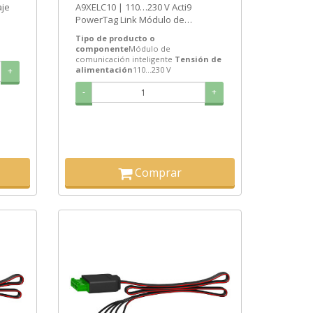
aje
A9XELC10 | 110…230 V Acti9
PowerTag Link Módulo de
rta
comunicación inteligente de
Tipo de producto o
Schneider Electric...
componente
Módulo de
comunicación inteligente
Tensión de
alimentación
110…230 V
+
-
+
Comprar