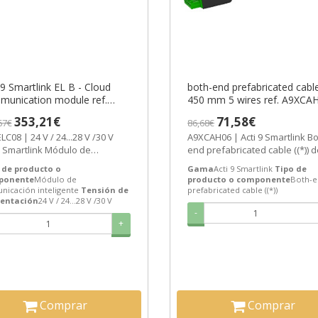
 9 Smartlink EL B - Cloud
both-end prefabricated cabl
munication module ref.
450 mm 5 wires ref. A9XCA
LC08 Schneider Electric
Schneider Electric [PLAZO 3
353,21€
71,58€
67€
86,68€
AZO 3-6 SEMANAS]
SEMANAS]
C08 | 24 V / 24...28 V /30 V
A9XCAH06 | Acti 9 Smartlink Bo
9 Smartlink Módulo de
end prefabricated cable ((*)) 
nicación inteligente de
Schneider Electric ref. A9XCAH0
 de producto o
Gama
Acti 9 Smartlink
Tipo de
eider...
ponente
Módulo de
producto o componente
Both-e
nicación inteligente
Tensión de
prefabricated cable ((*))
entación
24 V / 24...28 V /30 V
-
+
Comprar
Comprar