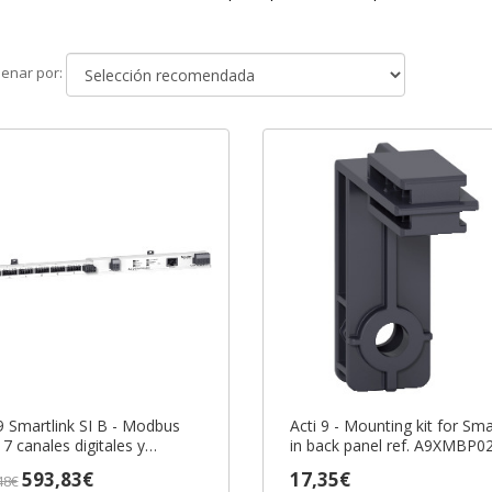
Ordenar
enar por:
por
9 Smartlink SI B - Modbus
Acti 9 - Mounting kit for Sma
7 canales digitales y
in back panel ref. A9XMBP0
atibles con PowerTag ref.
Schneider Electric [PLAZO 3
593,83€
17,35€
48€
ZA08 Schneider Electric
SEMANAS]