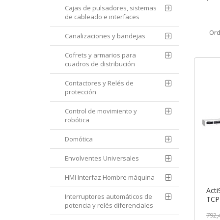
Cajas de pulsadores, sistemas
de cableado e interfaces
Ord
Canalizaciones y bandejas
Cofrets y armarios para
cuadros de distribución
Contactores y Relés de
protección
Control de movimiento y
robótica
Domótica
Envolventes Universales
HMI Interfaz Hombre máquina
Acti
Interruptores automáticos de
TCP 
potencia y relés diferenciales
comp
792,
A9XM