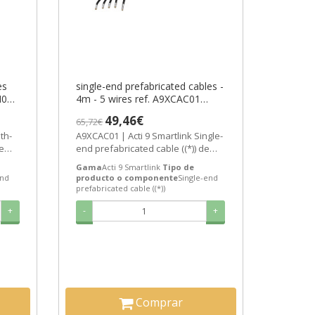
es
single-end prefabricated cables -
H06
4m - 5 wires ref. A9XCAC01
-6
Schneider Electric [PLAZO 3-6
49,46€
65,72€
SEMANAS]
th-
A9XCAC01 | Acti 9 Smartlink Single-
de
end prefabricated cable ((*)) de
6...
Schneider Electric ref. A9XCAC01...
Gama
Acti 9 Smartlink
Tipo de
nd
producto o componente
Single-end
prefabricated cable ((*))
+
-
+
Comprar