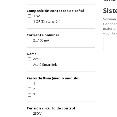
Sist
Composición contactos de señal
1 NA
Sistema 
1 OF (Sin tensión)
Cadenza 
material
y con la 
Corriente nominal
2…100 mA
Gama
Acti 9
Acti 9 Smartlink
Pasos de 9mm (medio modulo)
1
2
7
Tensión circuito de control
230 V