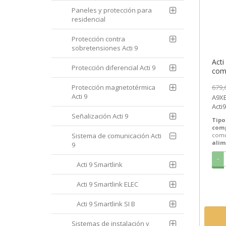
Paneles y protección para
residencial
Protección contra
sobretensiones Acti 9
Acti
Protección diferencial Acti 9
com
A9XE
Protección magnetotérmica
679,
[PL
Acti 9
A9XEL
Acti
comu
Señalización Acti 9
Tipo
Schn
com
Sistema de comunicación Acti
comu
alim
9
-
Acti 9 Smartlink
Acti 9 Smartlink ELEC
Acti 9 Smartlink SI B
Sistemas de instalación y