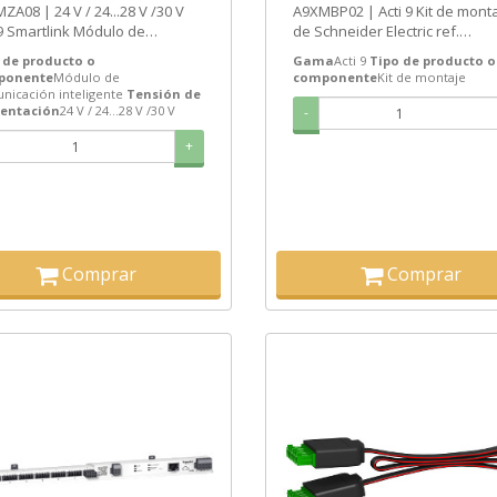
ZA08 | 24 V / 24...28 V /30 V
A9XMBP02 | Acti 9 Kit de mont
AZO 8-15 DI
 9 Smartlink Módulo de
de Schneider Electric ref.
nicación inteligente de
A9XMBP02 Precio: 12,62€ - Ofe
 de producto o
Gama
Acti 9
Tipo de producto o
eider...
con un...
ponente
Módulo de
componente
Kit de montaje
nicación inteligente
Tensión de
entación
24 V / 24...28 V /30 V
-
+
Comprar
Comprar