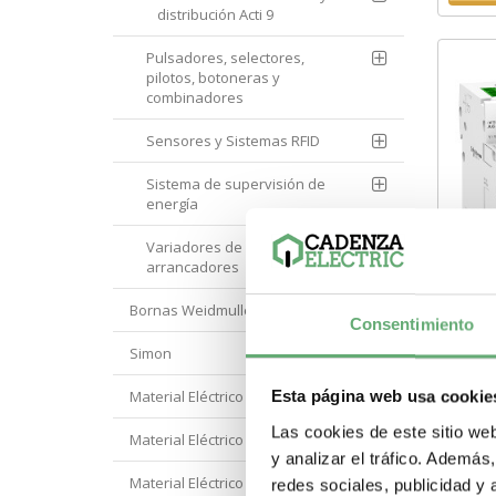
distribución Acti 9
Pulsadores, selectores,
pilotos, botoneras y
combinadores
Sensores y Sistemas RFID
Sistema de supervisión de
energía
Variadores de velocidad y
arrancadores
Bornas Weidmuller
Consentimiento
Man
Simon
iC60
A9C7
515,
Material Eléctrico Eaton
Esta página web usa cookie
[PL
A9C7
Las cookies de este sitio we
Auxi
Material Eléctrico Hager
Schn
y analizar el tráfico. Ademá
Paso
Material Eléctrico Hyundai
Tipo
redes sociales, publicidad y