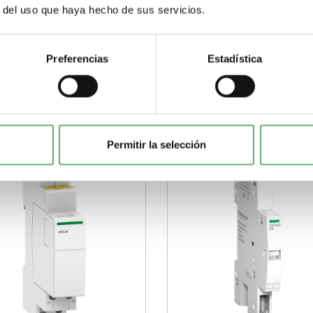
ponente
Auxiliar de control
componente
Auxiliar de control
r del uso que haya hecho de sus servicios.
oto
Composición contactos de
remoto
Composición contacto
l
1 OF (Sin tensión)
señal
1 OF (Sin tensión)
+
-
Preferencias
Estadística
Comprar
Comprar
Permitir la selección