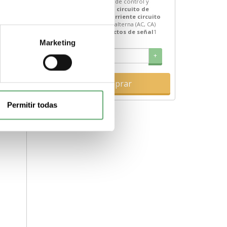
componente
Auxiliar de control y
s de
señalización
Tensión circuito de
control
230 V
Tipo corriente circuito
de control
Corriente alterna (AC, CA)
Composición contactos de señal
1
+
NA
Marketing
-
+
Comprar
Permitir todas