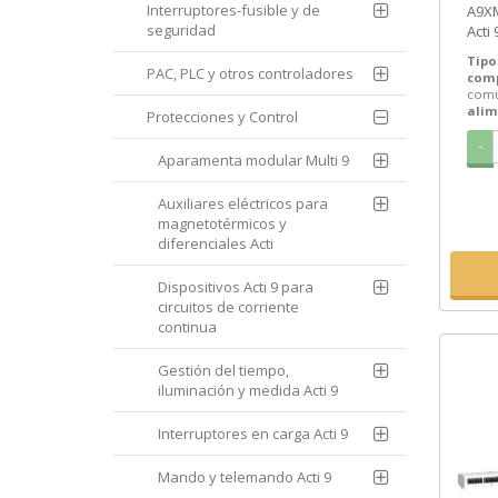
Interruptores-fusible y de
A9XM
[PL
seguridad
Acti
comu
Tipo
Schn
PAC, PLC y otros controladores
com
comu
alim
Protecciones y Control
-
Aparamenta modular Multi 9
Auxiliares eléctricos para
magnetotérmicos y
diferenciales Acti
Dispositivos Acti 9 para
circuitos de corriente
continua
Gestión del tiempo,
iluminación y medida Acti 9
Interruptores en carga Acti 9
Mando y telemando Acti 9