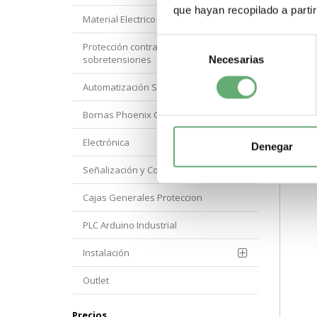
com
que hayan recopilado a parti
rem
Material Electrico Legrand
seña
Selección
-
Protección contra
sobretensiones
Necesarias
de
consentimiento
Automatización Siemens
Bornas Phoenix Contact
Electrónica
Denegar
Señalización y Control Orbis
Cajas Generales Proteccion
PLC Arduino Industrial
Instalación
Outlet
Precios