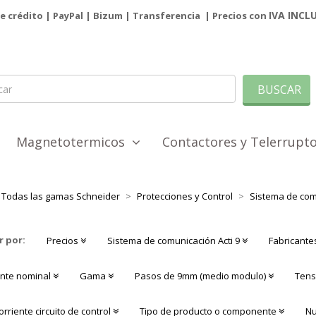
IVA INCL
de crédito | PayPal |
Bizum
|
Transferencia
| Precios con
BUSCAR
Magnetotermicos
Contactores y Telerrup
Todas las gamas Schneider
Protecciones y Control
Sistema de comu
r por:
Precios
Sistema de comunicación Acti 9
Fabricante
ente nominal
Gama
Pasos de 9mm (medio modulo)
Tensi
orriente circuito de control
Tipo de producto o componente
Nu