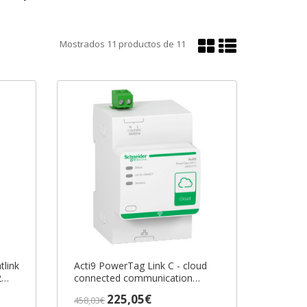
Mostrar
Mostrar
Mostrados
11
productos de
11
en
en
cuadrícula
lista
tlink
Acti9 PowerTag Link C - cloud
2
connected communication
-6
module ref. A9XELC10 Schneider
225,05€
458,03€
Electric [PLAZO 3-6 SEMANAS]