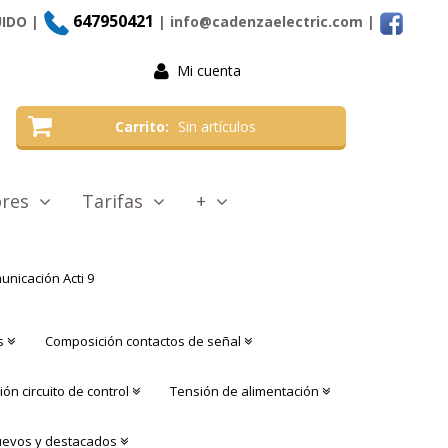
647950421
UIDO |
| info@cadenzaelectric.com
|
Mi cuenta
Carrito
Sin artículos
tores
Tarifas
+
nicación Acti 9
s
Composición contactos de señal
ón circuito de control
Tensión de alimentación
evos y destacados