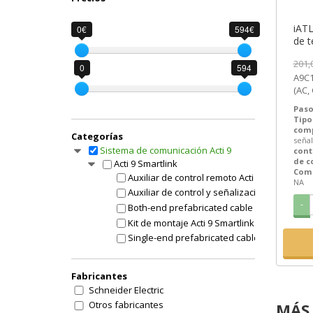
iATL
0€
594€
de t
Ti24
201,
Schn
0
594
A9C15424 
SEM
(AC, CA) 1 NA 2 Auxil
seña
Paso
Tipo
com
Categorías
señal
Sistema de comunicación Acti 9
cont
de c
Acti 9 Smartlink
Comp
Auxiliar de control remoto Acti 9 Smartlink
NA
Auxiliar de control y señalización Acti 9 Smar
-
Both-end prefabricated cable ((*)) Acti 9 Sma
Kit de montaje Acti 9 Smartlink
Single-end prefabricated cable ((*)) Acti 9 S
Acti 9 Smartlink ELEC
Módulo de comunicación inteligente Acti 9 S
Fabricantes
Acti 9 Smartlink SI B
Schneider Electric
Módulo de comunicación inteligente Acti 9 S
Otros fabricantes
MÁS 
OC o contacto con defecto Acti 9 Smartlink S