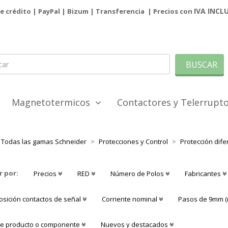
IVA INCL
de crédito | PayPal |
Bizum
|
Transferencia
| Precios con
BUSCAR
Magnetotermicos
Contactores y Telerrup
Todas las gamas Schneider
Protecciones y Control
Protección difer
r por:
Precios
RED
Número de Polos
Fabricantes
sición contactos de señal
Corriente nominal
Pasos de 9mm (
de producto o componente
Nuevos y destacados