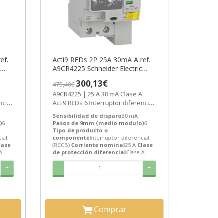
ef.
Acti9 REDs 2P 25A 30mA A ref.
A9CR4225 Schneider Electric
[PLAZO 3-6 SEMANAS]
300,13€
475,40€
A9CR4225 | 25 A 30 mA Clase A
ncial
Acti9 REDs 6 Interruptor diferencial
(RCCB) de Schneider Electric...
Sensibilidad de disparo
30 mA
)
6
Pasos de 9mm (medio modulo)
6
Tipo de producto o
ial
componente
Interruptor diferencial
lase
(RCCB)
Corriente nominal
25 A
Clase
A
de protección diferencial
Clase A
+
-
+
Comprar