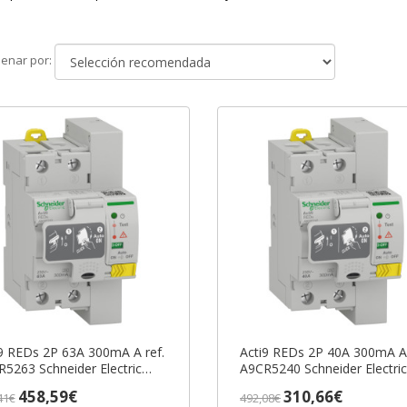
Ordenar
enar por:
por
9 REDs 2P 63A 300mA A ref.
Acti9 REDs 2P 40A 300mA A 
5263 Schneider Electric
A9CR5240 Schneider Electric
AZO 3-6 SEMANAS]
[PLAZO 3-6 SEMANAS]
458,59€
310,66€
41€
492,08€