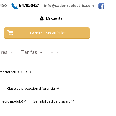
647950421
UIDO |
| info@cadenzaelectric.com
|
Mi cuenta
Carrito
Sin artículos
tores
Tarifas
+
encial Acti 9
RED
Clase de protección diferencial
medio modulo)
Sensibilidad de disparo