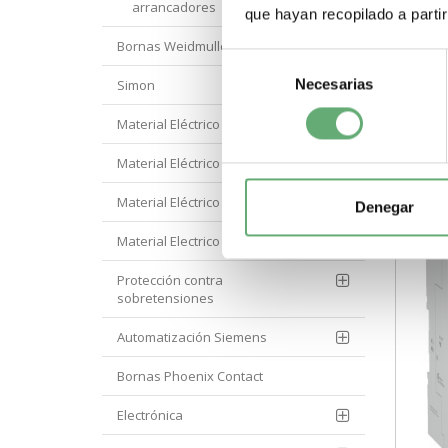
Tipo
arrancadores
que hayan recopilado a parti
com
(RCC
Bornas Weidmuller
de p
Selección
-
Necesarias
de
Simon
consentimiento
Material Eléctrico Eaton
Material Eléctrico Hager
Material Eléctrico Hyundai
Denegar
Material Electrico Legrand
Protección contra
sobretensiones
Automatización Siemens
Bornas Phoenix Contact
Electrónica