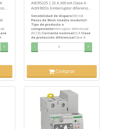
A9CR5225 | 25 A 300 mA Clase A
ncial
Acti9 REDs 6 Interruptor diferencial
(RCCB) de Schneider Electric...
Sensibilidad de disparo
300 mA
)
6
Pasos de 9mm (medio modulo)
6
Tipo de producto o
ial
componente
Interruptor diferencial
lase
(RCCB)
Corriente nominal
25 A
Clase
A
de protección diferencial
Clase A
+
-
+
Comprar