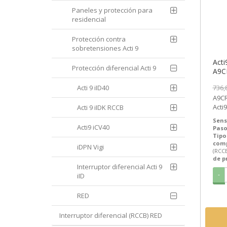
Paneles y protección para
residencial
Protección contra
sobretensiones Acti 9
Acti
Protección diferencial Acti 9
A9CR
[PL
Acti 9 iID40
736,
A9CR4263 | 
Acti
Acti 9 iIDK RCCB
(RCC
Sens
Acti9 iCV40
Paso
Tipo
com
iDPN Vigi
(RCC
de p
Interruptor diferencial Acti 9
-
iID
RED
Interruptor diferencial (RCCB) RED