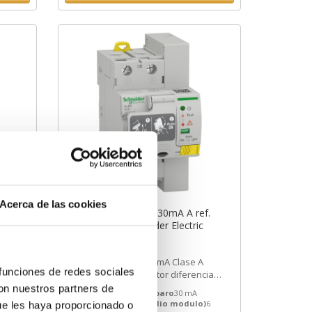
Acerca de las cookies
f.
Acti9 RED 2P 25A 30mA A ref.
A9CR1225 Schneider Electric
260,91€
413,29€
A9CR1225 | 25 A 30 mA Clase A
 funciones de redes sociales
cial
Acti9 RED 6 Interruptor diferencial
....
(RCCB) de Schneider Electric ref....
con nuestros partners de
Sensibilidad de disparo
30 mA
)
6
Pasos de 9mm (medio modulo)
6
ue les haya proporcionado o