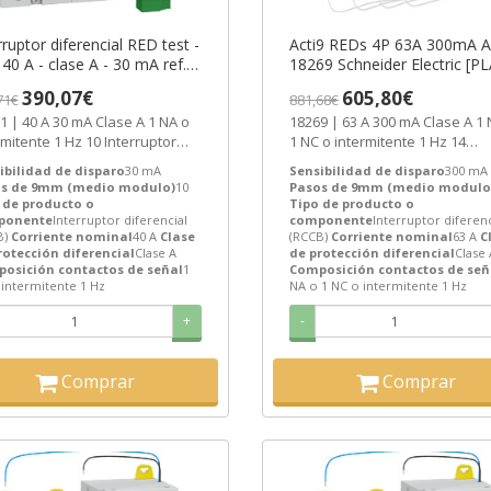
rruptor diferencial RED test -
Acti9 REDs 4P 63A 300mA A 
 40 A - clase A - 30 mA ref.
18269 Schneider Electric [P
1 Schneider Electric [PLAZO
3-6 SEMANAS]
390,07€
605,80€
71€
881,68€
 SEMANAS]
Clase A 1 NA o
18269 | 63 A 300 mA Clase A 1 NA o
rmitente 1 Hz 10 Interruptor
1 NC o intermitente 1 Hz 14
rencial (RCCB) de Schneider...
Interruptor diferencial (RCCB) d
ibilidad de disparo
30 mA
Sensibilidad de disparo
300 mA
s de 9mm (medio modulo)
10
Pasos de 9mm (medio modulo
 de producto o
Tipo de producto o
ponente
Interruptor diferencial
componente
Interruptor diferenc
B)
Corriente nominal
40 A
Clase
(RCCB)
Corriente nominal
63 A
C
rotección diferencial
Clase A
de protección diferencial
Clase 
osición contactos de señal
1
Composición contactos de señ
intermitente 1 Hz
NA o 1 NC o intermitente 1 Hz
+
-
Comprar
Comprar