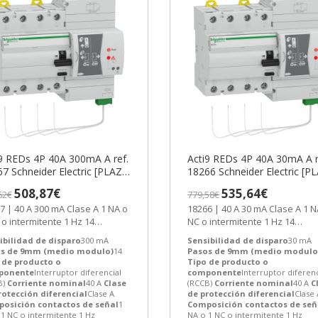
9 REDs 4P 40A 300mA A ref.
Acti9 REDs 4P 40A 30mA A r
7 Schneider Electric [PLAZO
18266 Schneider Electric [P
 SEMANAS]
3-6 SEMANAS]
508,87€
535,64€
62€
779,58€
Clase A 1 NA o
18266 | 40 A 30 mA Clase A 1 NA o 1
 o intermitente 1 Hz 14
NC o intermitente 1 Hz 14
ruptor diferencial (RCCB) de...
Interruptor diferencial (RCCB) d
ibilidad de disparo
300 mA
Sensibilidad de disparo
30 mA
s de 9mm (medio modulo)
14
Pasos de 9mm (medio modulo
 de producto o
Tipo de producto o
ponente
Interruptor diferencial
componente
Interruptor diferenc
B)
Corriente nominal
40 A
Clase
(RCCB)
Corriente nominal
40 A
C
rotección diferencial
Clase A
de protección diferencial
Clase 
osición contactos de señal
1
Composición contactos de señ
1 NC o intermitente 1 Hz
NA o 1 NC o intermitente 1 Hz