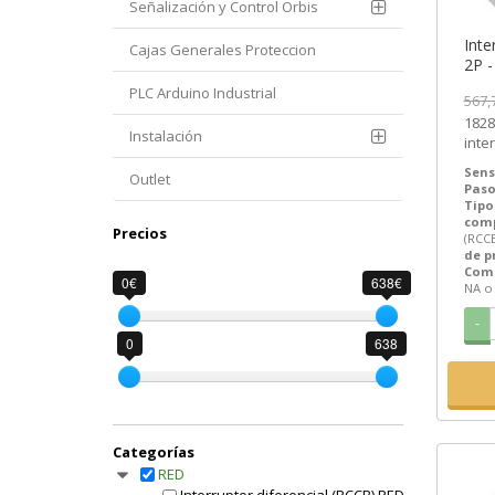
Señalización y Control Orbis
Inte
Cajas Generales Proteccion
2P -
1828
PLC Arduino Industrial
567,
3-6
18281 | 40 A 30 mA 
Instalación
inte
dife
Sens
Outlet
Paso
Tipo
com
Precios
(RCC
de p
Comp
0€
638€
NA o 
-
0
638
Categorías
RED