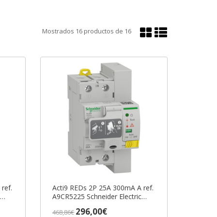
Mostrar
Mostrar
Mostrados
16
productos de
16
en
en
cuadrícula
lista
ref.
Acti9 REDs 2P 25A 300mA A ref.
A9CR5225 Schneider Electric
[PLAZO 3-6 SEMANAS]
296,00€
468,86€