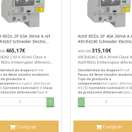
9 REDs 2P 63A 30mA A ref.
Acti9 REDs 2P 40A 30mA A r
4263 Schneider Electric
A9CR4240 Schneider Electric
AZO 3-6 SEMANAS]
[PLAZO 3-6 SEMANAS]
465,17€
315,10€
83€
499,12€
63 A 30 mA Clase A
A9CR4240 | 40 A 30 mA Clase A
9 REDs 6 Interruptor diferencial
Acti9 REDs 6 Interruptor difere
B) de Schneider Electric...
(RCCB) de Schneider Electric...
ibilidad de disparo
30 mA
Sensibilidad de disparo
30 mA
s de 9mm (medio modulo)
6
Pasos de 9mm (medio modulo
 de producto o
Tipo de producto o
ponente
Interruptor diferencial
componente
Interruptor diferenc
B)
Corriente nominal
63 A
Clase
(RCCB)
Corriente nominal
40 A
C
rotección diferencial
Clase A
de protección diferencial
Clase 
+
-
Comprar
Comprar