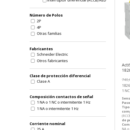
Interruptor diferencial (RCCB) RED
Número de Polos
2P
4P
Otras familias
Fabricantes
Schneider Electric
Otros fabricantes
Acti
1826
3-6
Clase de protección diferencial
740,
Clase A
18267 | 40 A 300 mA 
1 NC
Inter
Composición contactos de señal
Sens
1 NA o 1 NC o intermitente 1 Hz
Paso
Tipo
1 NA o intermitente 1 Hz
com
(RCC
de p
Corriente nominal
Comp
NA o 
25 A