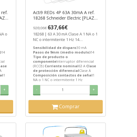
ref.
Acti9 REDs 4P 63A 30mA A ref.
LAZO
18268 Schneider Electric [PLAZO
3-6 SEMANAS]
637,66€
928,06€
18268 | 63 A 30 mA Clase A 1 NA o 1
NC o intermitente 1 Hz 14
e...
Interruptor diferencial (RCCB) de...
Sensibilidad de disparo
30 mA
)
14
Pasos de 9mm (medio modulo)
14
Tipo de producto o
ial
componente
Interruptor diferencial
lase
(RCCB)
Corriente nominal
63 A
Clase
A
de protección diferencial
Clase A
al
1
Composición contactos de señal
1
NA o 1 NC o intermitente 1 Hz
+
-
+
Comprar