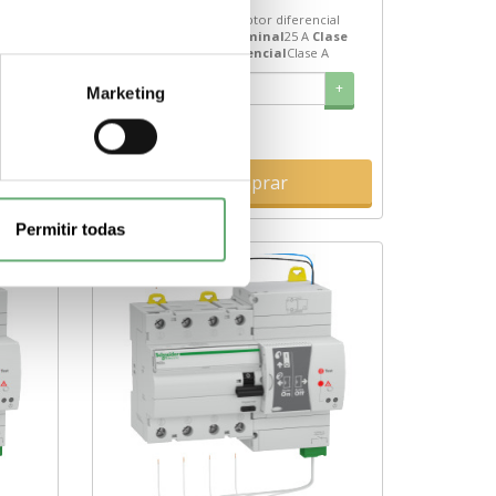
Tipo de producto o
ial
componente
Interruptor diferencial
lase
(RCCB)
Corriente nominal
25 A
Clase
A
de protección diferencial
Clase A
+
-
+
Marketing
Comprar
Permitir todas