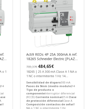
ef.
Acti9 REDs 4P 25A 300mA A ref.
LAZO
18265 Schneider Electric [PLAZO
3-6 SEMANAS]
484,65€
705,37€
18265 | 25 A 300 mA Clase A 1 NA o
1 NC o intermitente 1 Hz 14
e...
Interruptor diferencial (RCCB) de...
Sensibilidad de disparo
300 mA
)
14
Pasos de 9mm (medio modulo)
14
Tipo de producto o
ial
componente
Interruptor diferencial
lase
(RCCB)
Corriente nominal
25 A
Clase
A
de protección diferencial
Clase A
al
1
Composición contactos de señal
1
NA o 1 NC o intermitente 1 Hz