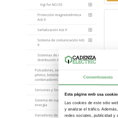
Vigi for NG125
Protección magnetotérmica
Acti 9
Señalización Acti 9
Sistema de comunicación Acti
9
Sistemas de instalación y
distribución Acti 9
Pulsadores, selectores,
pilotos, botoneras y
Consentimiento
combinadores
Acti
A9CR
Sensores y Sistemas RFID
[PL
640,
Esta página web usa cookie
A9CR1263 | 
Sistema de supervisión de
Las cookies de este sitio we
Acti
energía
(RCCB
y analizar el tráfico. Ademá
Sens
Variadores de velocidad y
Paso
redes sociales, publicidad y