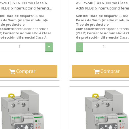
63 A 300 mA Clase A
A9CR5240 | 40 A 300 mA Clase A
9 REDs 6 Interruptor diferencial
Acti9 REDs 6 Interruptor difere
B) de Schneider Electric...
(RCCB) de Schneider Electric...
ibilidad de disparo
300 mA
Sensibilidad de disparo
300 mA
s de 9mm (medio modulo)
6
Pasos de 9mm (medio modulo
 de producto o
Tipo de producto o
ponente
Interruptor diferencial
componente
Interruptor diferenc
B)
Corriente nominal
63 A
Clase
(RCCB)
Corriente nominal
40 A
C
rotección diferencial
Clase A
de protección diferencial
Clase 
+
-
Comprar
Comprar