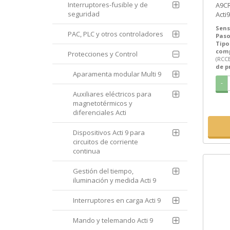
Interruptores-fusible y de
A9CR5263 | 
seguridad
Acti
(RCC
Sens
PAC, PLC y otros controladores
Paso
Tipo
com
Protecciones y Control
(RCC
de p
Aparamenta modular Multi 9
-
Auxiliares eléctricos para
magnetotérmicos y
diferenciales Acti
Dispositivos Acti 9 para
circuitos de corriente
continua
Gestión del tiempo,
iluminación y medida Acti 9
Interruptores en carga Acti 9
Mando y telemando Acti 9