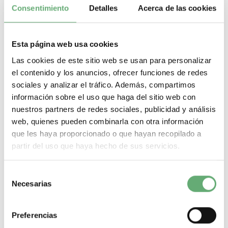
MÁS DETALLES ACERCA DE...
Consentimiento
Detalles
Acerca de las cookies
Módulo de falla térmica
MicroLogic
Esta página web usa cookies
Módulo de falla térmica MicroLogic de Schneider Electric. Encuentra
Las cookies de este sitio web se usan para personalizar
todas las referencias de Schneider Electric al mejor precio de
el contenido y los anuncios, ofrecer funciones de redes
internet en Cadenza Electric. Tenemos todo tipo de Módulo de falla
sociales y analizar el tráfico. Además, compartimos
térmica MicroLogic en nuestro almacén de material eléctrico. Nuestra
tienda de material eléctrico es el distribuidor Schneider pensado
información sobre el uso que haga del sitio web con
para hacer de tus compras de material eléctrico un proceso rápido,
nuestros partners de redes sociales, publicidad y análisis
sencillo, seguro, y con la mejor oferta de internet.
web, quienes pueden combinarla con otra información
Filtrar por
que les haya proporcionado o que hayan recopilado a
partir del uso que haya hecho de sus servicios.
¿Que necesitas? A continuación te dejamos lo más
buscado:
Selección
Magnetotermicos de 1 p+n
Necesarias
de
Magnetotermicos de 2 polos
Magnetotermicos de 3 polos
consentimiento
Magnetotermicos de 4 polos
Magnetotermicos estrechos
Preferencias
Magnetotermicos de 6kA