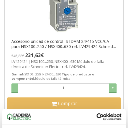
Accesorio unidad de control -STDAM 24/415 VCC/CA
para NSX100..250 / NSX400..630 ref. LV429424 Schneider
Electric [PLAZO 8-15 DIA
231,63€
545,88€
LV429424 | NSX100...250, NSX400...630 Módulo de falla
térmica de Schneider Electric ref. LV429424...
Gama
NSX100...250, NSX400...630
Tipo de producto o
componente
Módulo de falla térmica
-
+
Comprar