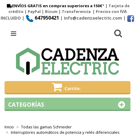
ENVÍOS GRATIS en compras superiores a 150€
* | Tarjeta de
IVA
crédito | PayPal |
Bizum
|
Transferencia
| Precios con
647950421
INCLUIDO |
| info@cadenzaelectric.com
|
Busc
Menú
Carrito
CATEGORÍAS
Inicio
Todas las gamas Schneider
Interruptores automáticos de potencia y relés diferenciales