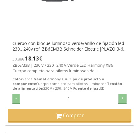
Cuerpo con bloque luminoso verde/anillo de fijación led
230…240v ref. ZB6EM3B Schneider Electric [PLAZO 3-6
SEMANAS]
18,13€
30,88€
ZB6EM3B | 230 V / 230...240 V Verde LED Harmony XB6
Cuerpo completo para pilotos luminosos de...
Color
Verde
Gama
Harmony XB6
Tipo de producto o
componente
Cuerpo completo para pilotos luminosos
Tensión
de alimentación
230 V / 230...240 V
Fuente de luz
LED
-
+
Comprar