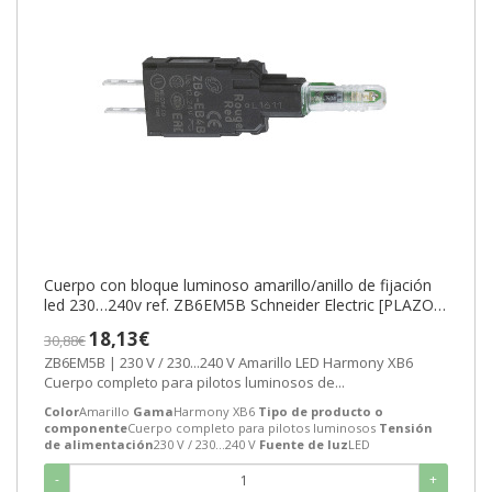
Cuerpo con bloque luminoso amarillo/anillo de fijación
led 230…240v ref. ZB6EM5B Schneider Electric [PLAZO
3-6 SEMANAS]
18,13€
30,88€
ZB6EM5B | 230 V / 230...240 V Amarillo LED Harmony XB6
Cuerpo completo para pilotos luminosos de...
Color
Amarillo
Gama
Harmony XB6
Tipo de producto o
componente
Cuerpo completo para pilotos luminosos
Tensión
de alimentación
230 V / 230...240 V
Fuente de luz
LED
-
+