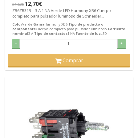
12,70€
21,62€
ZB6ZB31B | 3 A 1 NA Verde LED Harmony XB6 Cuerpo
completo para pulsador luminoso de Schneider...
Color
Verde
Gama
Harmony XB6
Tipo de producto o
componente
Cuerpo completo para pulsador luminoso
Corriente
nominal
3 A
Tipo de contactos
1 NA
Fuente de luz
LED
-
+
Comprar