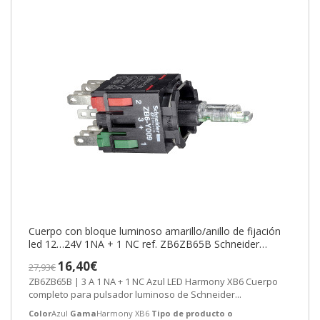
Cuerpo con bloque luminoso amarillo/anillo de fijación
led 12…24V 1NA + 1 NC ref. ZB6ZB65B Schneider
Electric [PLAZO 3-6 SEMANAS
16,40€
27,93€
ZB6ZB65B | 3 A 1 NA + 1 NC Azul LED Harmony XB6 Cuerpo
completo para pulsador luminoso de Schneider...
Color
Azul
Gama
Harmony XB6
Tipo de producto o