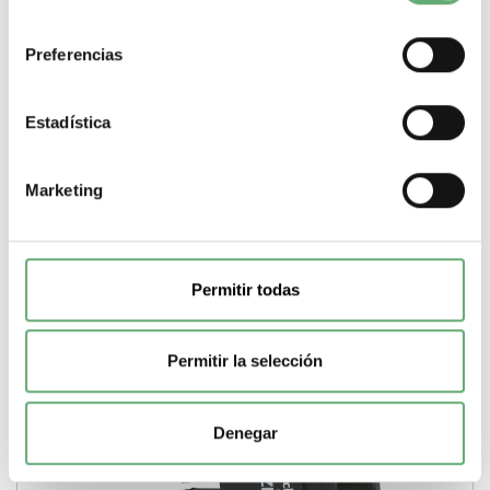
Cuerpo con bloque de contacto/anillo de fijación 1NA +
consentimiento
1NC conexión faston ref. ZB6Z5B Schneider Electric
[PLAZO 3-6 SEMANAS]
Preferencias
7,72€
13,15€
ZB6Z5B | 3 A 1 NA + 1 NC Harmony XB6 Cuerpo completo
para pulsadores o selectores de Schneider...
Estadística
Gama
Harmony XB6
Tipo de producto o componente
Cuerpo
completo para pulsadores o selectores
Corriente nominal
3 A
Tipo de contactos
1 NA + 1 NC
Marketing
-
+
Comprar
Permitir todas
Permitir la selección
Denegar