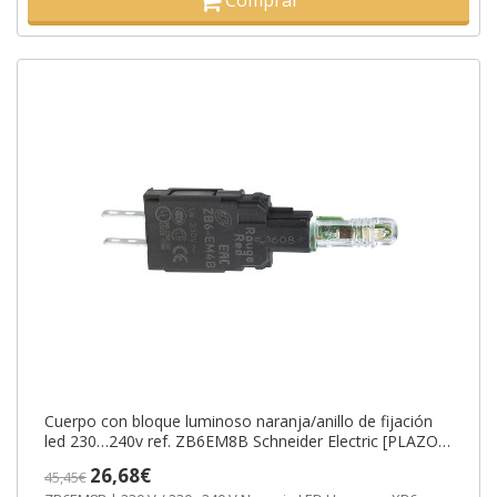
Comprar
Cuerpo con bloque luminoso naranja/anillo de fijación
led 230…240v ref. ZB6EM8B Schneider Electric [PLAZO
3-6 SEMANAS]
26,68€
45,45€