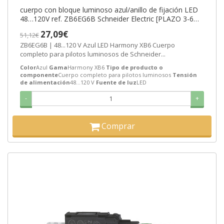
cuerpo con bloque luminoso azul/anillo de fijación LED
48…120V ref. ZB6EG6B Schneider Electric [PLAZO 3-6
SEMANAS]
27,09€
51,12€
ZB6EG6B | 48...120 V Azul LED Harmony XB6 Cuerpo
completo para pilotos luminosos de Schneider...
Color
Azul
Gama
Harmony XB6
Tipo de producto o
componente
Cuerpo completo para pilotos luminosos
Tensión
de alimentación
48...120 V
Fuente de luz
LED
-
+
Comprar