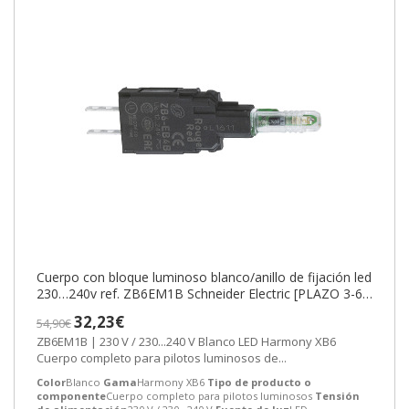
Cuerpo con bloque luminoso blanco/anillo de fijación led
230…240v ref. ZB6EM1B Schneider Electric [PLAZO 3-6
SEMANAS]
32,23€
54,90€
ZB6EM1B | 230 V / 230...240 V Blanco LED Harmony XB6
Cuerpo completo para pilotos luminosos de...
Color
Blanco
Gama
Harmony XB6
Tipo de producto o
componente
Cuerpo completo para pilotos luminosos
Tensión