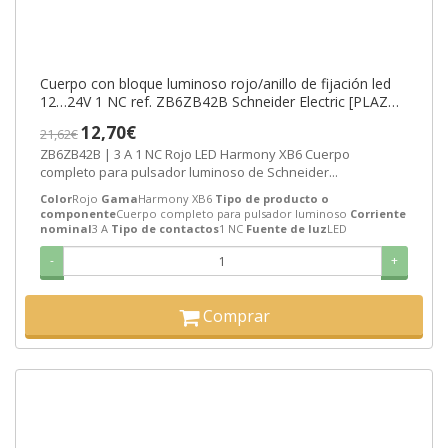
Cuerpo con bloque luminoso rojo/anillo de fijación led
12…24V 1 NC ref. ZB6ZB42B Schneider Electric [PLAZO
3-6 SEMANAS]
12,70€
21,62€
ZB6ZB42B | 3 A 1 NC Rojo LED Harmony XB6 Cuerpo
completo para pulsador luminoso de Schneider...
Color
Rojo
Gama
Harmony XB6
Tipo de producto o
componente
Cuerpo completo para pulsador luminoso
Corriente
nominal
3 A
Tipo de contactos
1 NC
Fuente de luz
LED
-
+
Comprar