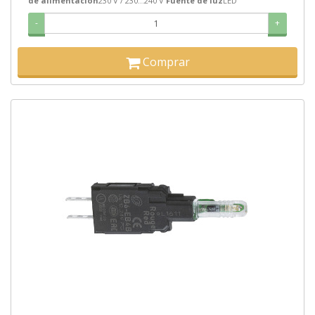
de alimentación
230 V / 230...240 V
Fuente de luz
LED
-
+
Comprar