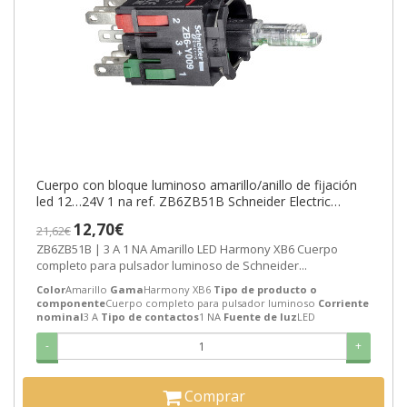
Cuerpo con bloque luminoso amarillo/anillo de fijación
led 12…24V 1 na ref. ZB6ZB51B Schneider Electric
[PLAZO 3-6 SEMANAS]
12,70€
21,62€
ZB6ZB51B | 3 A 1 NA Amarillo LED Harmony XB6 Cuerpo
completo para pulsador luminoso de Schneider...
Color
Amarillo
Gama
Harmony XB6
Tipo de producto o
componente
Cuerpo completo para pulsador luminoso
Corriente
nominal
3 A
Tipo de contactos
1 NA
Fuente de luz
LED
-
+
Comprar