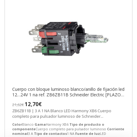
Cuerpo con bloque luminoso blanco/anillo de fijación led
12…24V 1 na ref. ZB6ZB11B Schneider Electric [PLAZO
3-6 SEMANAS]
12,70€
21,62€
ZB6ZB11B | 3 A 1 NA Blanco LED Harmony XB6 Cuerpo
completo para pulsador luminoso de Schneider...
Color
Blanco
Gama
Harmony XB6
Tipo de producto o
componente
Cuerpo completo para pulsador luminoso
Corriente
nominal
3 A
Tipo de contactos
1 NA
Fuente de luz
LED