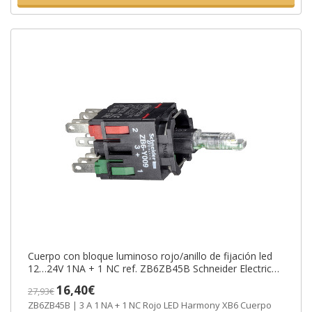
Cuerpo con bloque luminoso rojo/anillo de fijación led
12…24V 1NA + 1 NC ref. ZB6ZB45B Schneider Electric
[PLAZO 3-6 SEMANAS]
16,40€
27,93€
ZB6ZB45B | 3 A 1 NA + 1 NC Rojo LED Harmony XB6 Cuerpo