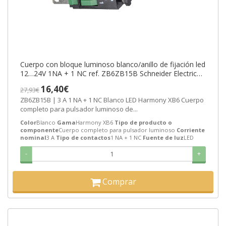
Cuerpo con bloque luminoso blanco/anillo de fijación led
12…24V 1NA + 1 NC ref. ZB6ZB15B Schneider Electric
[PLAZO 3-6 SEMANAS]
16,40€
27,93€
ZB6ZB15B | 3 A 1 NA + 1 NC Blanco LED Harmony XB6 Cuerpo
completo para pulsador luminoso de...
Color
Blanco
Gama
Harmony XB6
Tipo de producto o
componente
Cuerpo completo para pulsador luminoso
Corriente
nominal
3 A
Tipo de contactos
1 NA + 1 NC
Fuente de luz
LED
-
+
Comprar