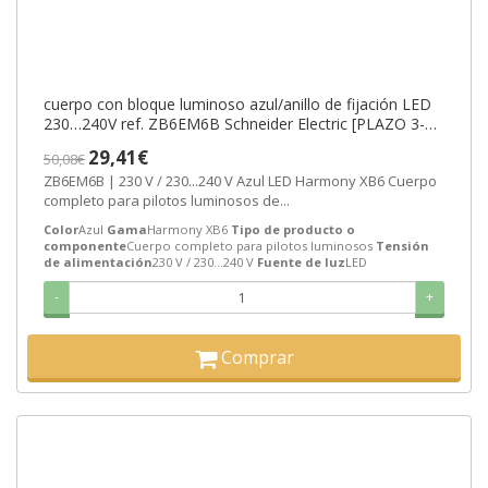
cuerpo con bloque luminoso azul/anillo de fijación LED
230…240V ref. ZB6EM6B Schneider Electric [PLAZO 3-6
SEMANAS]
29,41€
50,08€
ZB6EM6B | 230 V / 230...240 V Azul LED Harmony XB6 Cuerpo
completo para pilotos luminosos de...
Color
Azul
Gama
Harmony XB6
Tipo de producto o
componente
Cuerpo completo para pilotos luminosos
Tensión
de alimentación
230 V / 230...240 V
Fuente de luz
LED
-
+
Comprar