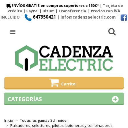
ENVÍOS GRATIS en compras superiores a 150€
* | Tarjeta de
IVA
crédito | PayPal |
Bizum
|
Transferencia
| Precios con
647950421
INCLUIDO |
| info@cadenzaelectric.com
|
Busc
Menú
Carrito
CATEGORÍAS
Inicio
Todas las gamas Schneider
Pulsadores, selectores, pilotos, botoneras y combinadores