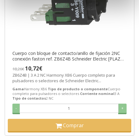
Cuerpo con bloque de contacto/anillo de fijación 2NC
conexión faston ref. ZB6Z4B Schneider Electric [PLAZO
3-6 SEMANAS]
10,72€
18,26€
ZB6Z4B | 3 A 2 NC Harmony XB6 Cuerpo completo para
pulsadores o selectores de Schneider Electric...
Gama
Harmony XB6
Tipo de producto o componente
Cuerpo
completo para pulsadores o selectores
Corriente nominal
3 A
Tipo de contactos
2 NC
-
+
Comprar