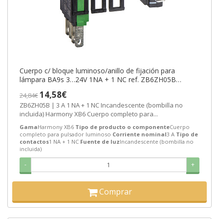
Cuerpo c/ bloque luminoso/anillo de fijación para
lámpara BA9s 3…24V 1NA + 1 NC ref. ZB6ZH05B
Schneider Electric [PLAZO 8-15 DIA
14,58€
24,84€
ZB6ZH05B | 3 A 1 NA + 1 NC Incandescente (bombilla no
incluida) Harmony XB6 Cuerpo completo para...
Gama
Harmony XB6
Tipo de producto o componente
Cuerpo
completo para pulsador luminoso
Corriente nominal
3 A
Tipo de
contactos
1 NA + 1 NC
Fuente de luz
Incandescente (bombilla no
incluida)
-
+
Comprar