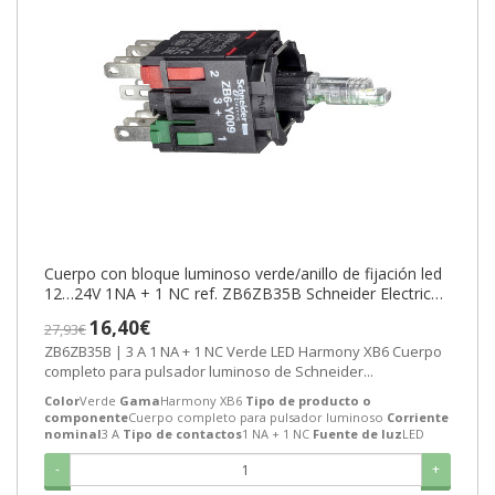
Cuerpo con bloque luminoso verde/anillo de fijación led
12…24V 1NA + 1 NC ref. ZB6ZB35B Schneider Electric
[PLAZO 3-6 SEMANAS]
16,40€
27,93€
ZB6ZB35B | 3 A 1 NA + 1 NC Verde LED Harmony XB6 Cuerpo
completo para pulsador luminoso de Schneider...
Color
Verde
Gama
Harmony XB6
Tipo de producto o
componente
Cuerpo completo para pulsador luminoso
Corriente
nominal
3 A
Tipo de contactos
1 NA + 1 NC
Fuente de luz
LED
-
+