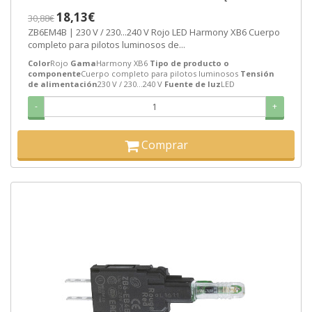
SEMANAS]
18,13€
30,88€
ZB6EM4B | 230 V / 230...240 V Rojo LED Harmony XB6 Cuerpo
completo para pilotos luminosos de...
Color
Rojo
Gama
Harmony XB6
Tipo de producto o
componente
Cuerpo completo para pilotos luminosos
Tensión
de alimentación
230 V / 230...240 V
Fuente de luz
LED
-
+
Comprar