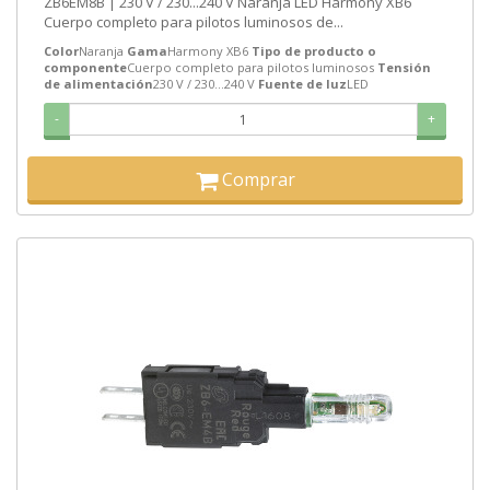
ZB6EM8B | 230 V / 230...240 V Naranja LED Harmony XB6
Cuerpo completo para pilotos luminosos de...
Color
Naranja
Gama
Harmony XB6
Tipo de producto o
componente
Cuerpo completo para pilotos luminosos
Tensión
de alimentación
230 V / 230...240 V
Fuente de luz
LED
-
+
Comprar