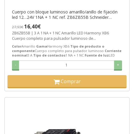
Cuerpo con bloque luminoso amarillo/anillo de fijación
led 12…24V 1NA + 1 NC ref. ZB6ZB55B Schneider
Electric [PLAZO 3-6 SEMANAS
16,40€
27,93€
ZB6ZB55B | 3 A 1 NA + 1 NC Amarillo LED Harmony XB6
Cuerpo completo para pulsador luminoso de...
Color
Amarillo
Gama
Harmony XB6
Tipo de producto o
componente
Cuerpo completo para pulsador luminoso
Corriente
nominal
3 A
Tipo de contactos
1 NA + 1 NC
Fuente de luz
LED
-
+
Comprar