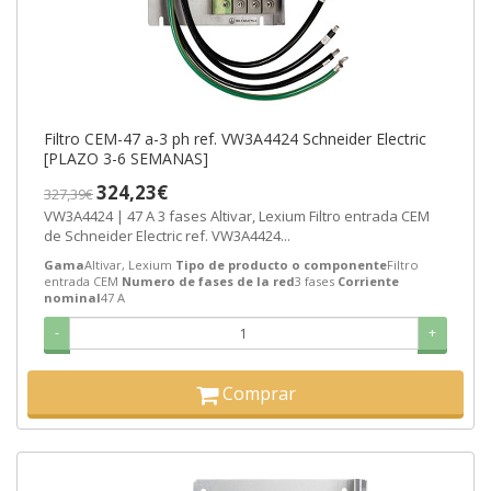
Filtro CEM-47 a-3 ph ref. VW3A4424 Schneider Electric
[PLAZO 3-6 SEMANAS]
324,23€
327,39€
VW3A4424 | 47 A 3 fases Altivar, Lexium Filtro entrada CEM
de Schneider Electric ref. VW3A4424...
Gama
Altivar, Lexium
Tipo de producto o componente
Filtro
entrada CEM
Numero de fases de la red
3 fases
Corriente
nominal
47 A
-
+
Comprar