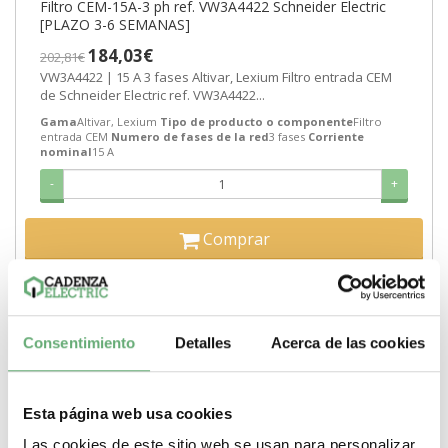
Filtro CEM-15A-3 ph ref. VW3A4422 Schneider Electric
[PLAZO 3-6 SEMANAS]
184,03€
202,81€
VW3A4422 | 15 A 3 fases Altivar, Lexium Filtro entrada CEM
de Schneider Electric ref. VW3A4422...
Gama
Altivar, Lexium
Tipo de producto o componente
Filtro
entrada CEM
Numero de fases de la red
3 fases
Corriente
nominal
15 A
-
+
Comprar
Consentimiento
Detalles
Acerca de las cookies
Esta página web usa cookies
Las cookies de este sitio web se usan para personalizar