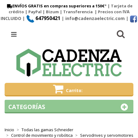
ENVÍOS GRATIS en compras superiores a 150€
* | Tarjeta de
IVA
crédito | PayPal |
Bizum
|
Transferencia
| Precios con
647950421
INCLUIDO |
| info@cadenzaelectric.com
|
Busc
Menú
Carrito
CATEGORÍAS
Inicio
Todas las gamas Schneider
Control de movimiento y robótica
Servodrives y servomotores