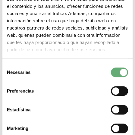
el contenido y los anuncios, ofrecer funciones de redes
sociales y analizar el tráfico. Además, compartimos
información sobre el uso que haga del sitio web con
nuestros partners de redes sociales, publicidad y análisis
web, quienes pueden combinarla con otra información
que les haya proporcionado o que hayan recopilado a
partir del uso que haya hecho de sus servicios.
Filtro CEM-16 a-1 ph ref. VW3A4421 Schneider Electric
[PLAZO 3-6 SEMANAS]
139,42€
Selección
169,00€
Necesarias
VW3A4421 | 17.6 A 1 fase Altivar, Lexium Filtro entrada CEM
de
de Schneider Electric ref. VW3A4421...
consentimiento
Gama
Altivar, Lexium
Tipo de producto o componente
Filtro
Preferencias
entrada CEM
Numero de fases de la red
1 fase
Corriente
nominal
17.6 A
-
+
Estadística
Comprar
Marketing