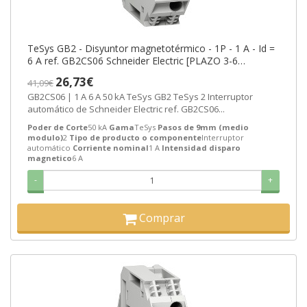
TeSys GB2 - Disyuntor magnetotérmico - 1P - 1 A - Id =
6 A ref. GB2CS06 Schneider Electric [PLAZO 3-6
SEMANAS]
26,73€
41,09€
GB2CS06 | 1 A 6 A 50 kA TeSys GB2 TeSys 2 Interruptor
automático de Schneider Electric ref. GB2CS06...
Poder de Corte
50 kA
Gama
TeSys
Pasos de 9mm (medio
modulo)
2
Tipo de producto o componente
Interruptor
automático
Corriente nominal
1 A
Intensidad disparo
magnetico
6 A
-
+
Comprar