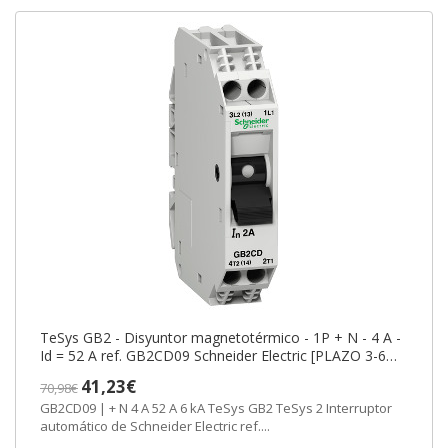
TeSys GB2 - Disyuntor magnetotérmico - 1P + N - 4 A -
Id = 52 A ref. GB2CD09 Schneider Electric [PLAZO 3-6
SEMANAS]
41,23€
70,98€
GB2CD09 | + N 4 A 52 A 6 kA TeSys GB2 TeSys 2 Interruptor
automático de Schneider Electric ref....