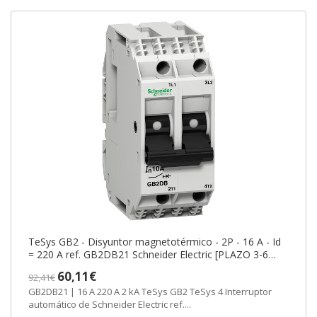
TeSys GB2 - Disyuntor magnetotérmico - 2P - 16 A - Id
= 220 A ref. GB2DB21 Schneider Electric [PLAZO 3-6
SEMANAS]
60,11€
92,41€
GB2DB21 | 16 A 220 A 2 kA TeSys GB2 TeSys 4 Interruptor
automático de Schneider Electric ref....