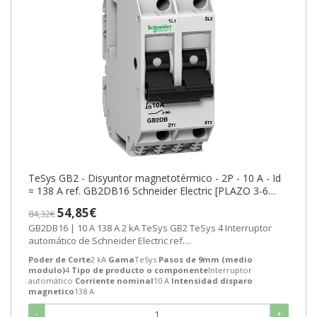
TeSys GB2 - Disyuntor magnetotérmico - 2P - 10 A - Id
= 138 A ref. GB2DB16 Schneider Electric [PLAZO 3-6
SEMANAS]
54,85€
84,32€
GB2DB16 | 10 A 138 A 2 kA TeSys GB2 TeSys 4 Interruptor
automático de Schneider Electric ref....
Poder de Corte
2 kA
Gama
TeSys
Pasos de 9mm (medio
modulo)
4
Tipo de producto o componente
Interruptor
automático
Corriente nominal
10 A
Intensidad disparo
magnetico
138 A
-
+