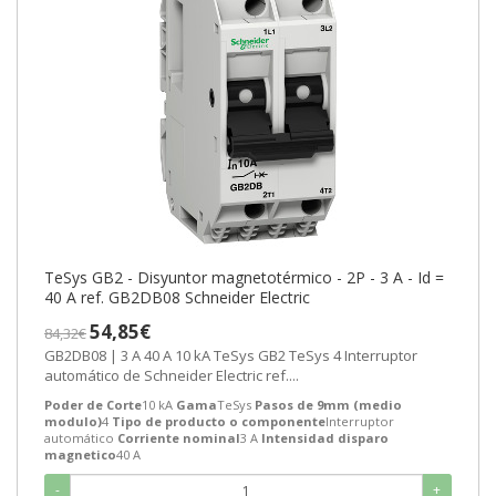
TeSys GB2 - Disyuntor magnetotérmico - 2P - 3 A - Id =
40 A ref. GB2DB08 Schneider Electric
54,85€
84,32€
GB2DB08 | 3 A 40 A 10 kA TeSys GB2 TeSys 4 Interruptor
automático de Schneider Electric ref....
Poder de Corte
10 kA
Gama
TeSys
Pasos de 9mm (medio
modulo)
4
Tipo de producto o componente
Interruptor
automático
Corriente nominal
3 A
Intensidad disparo
magnetico
40 A
-
+