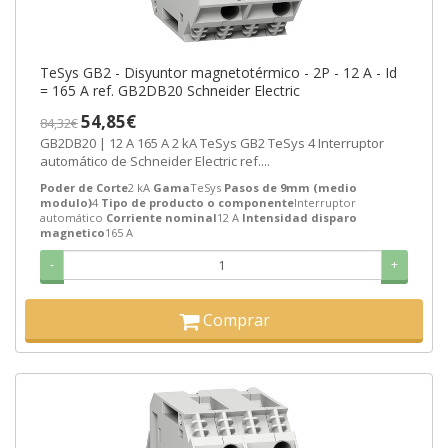
TeSys GB2 - Disyuntor magnetotérmico - 2P - 12 A - Id
= 165 A ref. GB2DB20 Schneider Electric
54,85€
84,32€
GB2DB20 | 12 A 165 A 2 kA TeSys GB2 TeSys 4 Interruptor
automático de Schneider Electric ref....
Poder de Corte
2 kA
Gama
TeSys
Pasos de 9mm (medio
modulo)
4
Tipo de producto o componente
Interruptor
automático
Corriente nominal
12 A
Intensidad disparo
magnetico
165 A
-
+
Comprar