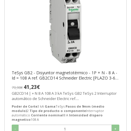
TeSys GB2 - Disyuntor magnetotérmico - 1P + N - 8 A -
Id = 108 A ref. GB2CD14 Schneider Electric [PLAZO 3-6
SEMANAS]
41,23€
70,98€
GB2CD14 | + N 8 A 108 A 3 kA TeSys GB2 TeSys 2 Interruptor
automático de Schneider Electric ref....
Poder de Corte
3 kA
Gama
TeSys
Pasos de 9mm (medio
modulo)
2
Tipo de producto o componente
Interruptor
automático
Corriente nominal
8 A
Intensidad disparo
magnetico
108 A
-
+