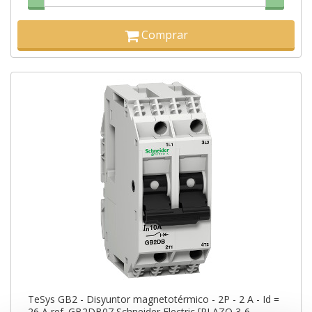
Comprar
TeSys GB2 - Disyuntor magnetotérmico - 2P - 2 A - Id =
26 A ref. GB2DB07 Schneider Electric [PLAZO 3-6