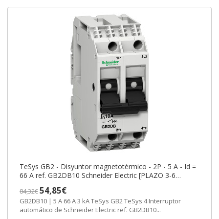
TeSys GB2 - Disyuntor magnetotérmico - 2P - 5 A - Id =
66 A ref. GB2DB10 Schneider Electric [PLAZO 3-6
SEMANAS]
54,85€
84,32€
GB2DB10 | 5 A 66 A 3 kA TeSys GB2 TeSys 4 Interruptor
automático de Schneider Electric ref. GB2DB10...