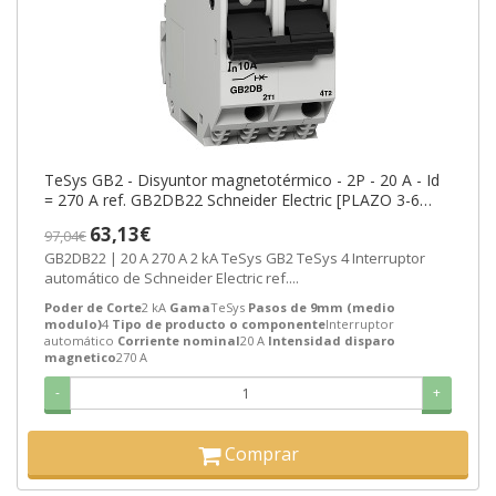
TeSys GB2 - Disyuntor magnetotérmico - 2P - 20 A - Id
= 270 A ref. GB2DB22 Schneider Electric [PLAZO 3-6
SEMANAS]
63,13€
97,04€
GB2DB22 | 20 A 270 A 2 kA TeSys GB2 TeSys 4 Interruptor
automático de Schneider Electric ref....
Poder de Corte
2 kA
Gama
TeSys
Pasos de 9mm (medio
modulo)
4
Tipo de producto o componente
Interruptor
automático
Corriente nominal
20 A
Intensidad disparo
magnetico
270 A
-
+
Comprar