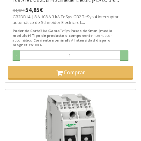
108 A ref. GB2DB14 Schneider Electric [PLAZO 3-6
SEMANAS]
54,85€
84,32€
GB2DB14 | 8 A 108 A 3 kA TeSys GB2 TeSys 4 Interruptor
automático de Schneider Electric ref....
Poder de Corte
3 kA
Gama
TeSys
Pasos de 9mm (medio
modulo)
4
Tipo de producto o componente
Interruptor
automático
Corriente nominal
8 A
Intensidad disparo
magnetico
108 A
-
+
Comprar