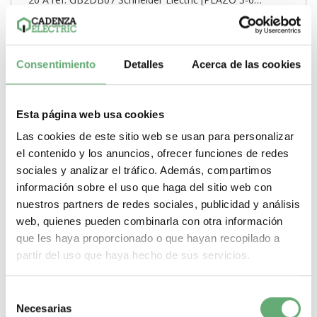
SEMANAS]
54,85€
84,32€
GB2DB07 | 2 A 26 A 15 kA TeSys GB2 TeSys 4 Interruptor
automático de Schneider Electric ref....
Consentimiento
Detalles
Acerca de las cookies
Poder de Corte
15 kA
Gama
TeSys
Pasos de 9mm (medio
modulo)
4
Tipo de producto o componente
Interruptor
automático
Corriente nominal
2 A
Intensidad disparo
magnetico
26 A
Esta página web usa cookies
-
+
Las cookies de este sitio web se usan para personalizar
el contenido y los anuncios, ofrecer funciones de redes
Comprar
sociales y analizar el tráfico. Además, compartimos
información sobre el uso que haga del sitio web con
nuestros partners de redes sociales, publicidad y análisis
web, quienes pueden combinarla con otra información
que les haya proporcionado o que hayan recopilado a
partir del uso que haya hecho de sus servicios.
Selección
Necesarias
de