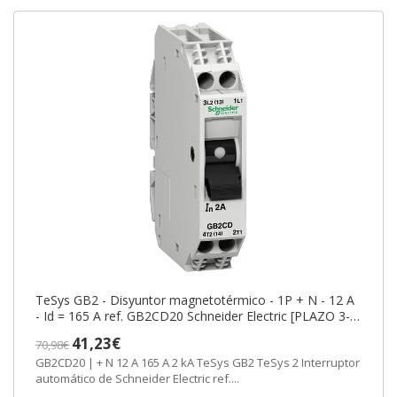
TeSys GB2 - Disyuntor magnetotérmico - 1P + N - 12 A
- Id = 165 A ref. GB2CD20 Schneider Electric [PLAZO 3-6
SEMANAS]
41,23€
70,98€
GB2CD20 | + N 12 A 165 A 2 kA TeSys GB2 TeSys 2 Interruptor
automático de Schneider Electric ref....