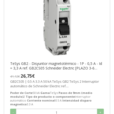
TeSys GB2 - Disyuntor magnetotérmico - 1P - 0,5 A - Id
= 3,3 A ref. GB2CS05 Schneider Electric [PLAZO 3-6
SEMANAS]
26,75€
41,12€
GB2CS05 | 0.5 A 3.3 A 50 kA TeSys GB2 TeSys 2 Interruptor
automático de Schneider Electric ref....
Poder de Corte
50 kA
Gama
TeSys
Pasos de 9mm (medio
modulo)
2
Tipo de producto o componente
Interruptor
automático
Corriente nominal
0.5 A
Intensidad disparo
magnetico
3.3 A
-
+