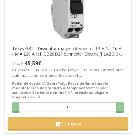
TeSys GB2 - Disyuntor magnetotérmico - 1P + N - 16 A
- Id = 220 A ref. GB2CD21 Schneider Electric [PLAZO 3-6
SEMANAS]
45,59€
78,49€
GB2CD21 | + N 16 A 220 A 2 kA TeSys GB2 TeSys 2 Interruptor
automático de Schneider Electric ref....
Poder de Corte
2 kA
Gama
TeSys
Pasos de 9mm (medio
modulo)
2
Tipo de producto o componente
Interruptor
automático
Corriente nominal
16 A
Intensidad disparo
magnetico
220 A
-
+
Comprar