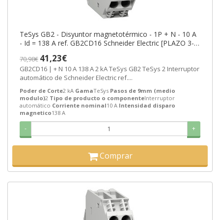
TeSys GB2 - Disyuntor magnetotérmico - 1P + N - 10 A
- Id = 138 A ref. GB2CD16 Schneider Electric [PLAZO 3-6
SEMANAS]
41,23€
70,98€
GB2CD16 | + N 10 A 138 A 2 kA TeSys GB2 TeSys 2 Interruptor
automático de Schneider Electric ref....
Poder de Corte
2 kA
Gama
TeSys
Pasos de 9mm (medio
modulo)
2
Tipo de producto o componente
Interruptor
automático
Corriente nominal
10 A
Intensidad disparo
magnetico
138 A
-
+
Comprar