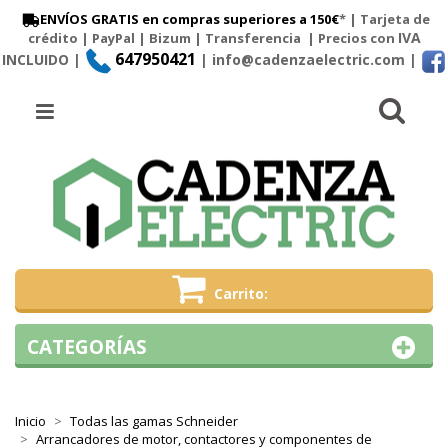
ENVÍOS GRATIS en compras superiores a 150€
* | Tarjeta de
IVA
crédito | PayPal |
Bizum
|
Transferencia
| Precios con
647950421
INCLUIDO |
| info@cadenzaelectric.com
|
Busc
Menú
Carrito
CATEGORÍAS
Inicio
Todas las gamas Schneider
Arrancadores de motor, contactores y componentes de