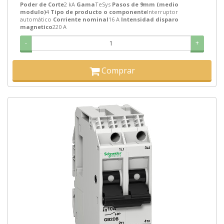
Poder de Corte
2 kA
Gama
TeSys
Pasos de 9mm (medio
modulo)
4
Tipo de producto o componente
Interruptor
automático
Corriente nominal
16 A
Intensidad disparo
magnetico
220 A
-
+
Comprar