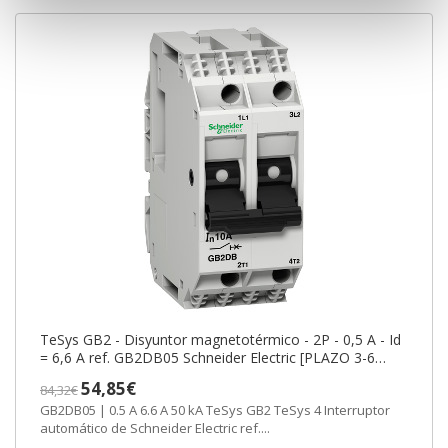
TeSys GB2 - Disyuntor magnetotérmico - 2P - 0,5 A - Id
= 6,6 A ref. GB2DB05 Schneider Electric [PLAZO 3-6
SEMANAS]
54,85€
84,32€
GB2DB05 | 0.5 A 6.6 A 50 kA TeSys GB2 TeSys 4 Interruptor
automático de Schneider Electric ref....