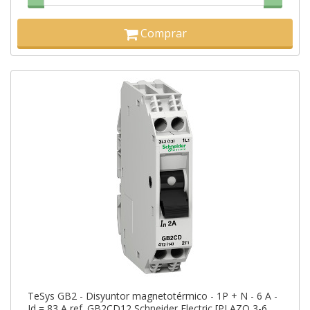
Comprar
TeSys GB2 - Disyuntor magnetotérmico - 1P + N - 6 A -
Id = 83 A ref. GB2CD12 Schneider Electric [PLAZO 3-6