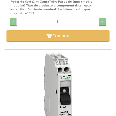
Poder de Corte
2 kA
Gama
TeSys
Pasos de 9mm (medio
modulo)
2
Tipo de producto o componente
Interruptor
automático
Corriente nominal
12 A
Intensidad disparo
magnetico
165 A
-
+
Comprar