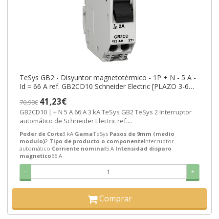
TeSys GB2 - Disyuntor magnetotérmico - 1P + N - 5 A -
Id = 66 A ref. GB2CD10 Schneider Electric [PLAZO 3-6
SEMANAS]
41,23€
70,98€
GB2CD10 | + N 5 A 66 A 3 kA TeSys GB2 TeSys 2 Interruptor
automático de Schneider Electric ref....
Poder de Corte
3 kA
Gama
TeSys
Pasos de 9mm (medio
modulo)
2
Tipo de producto o componente
Interruptor
automático
Corriente nominal
5 A
Intensidad disparo
magnetico
66 A
-
+
Comprar