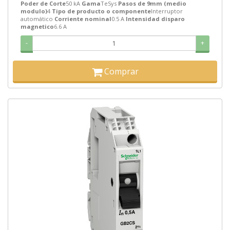
Poder de Corte
50 kA
Gama
TeSys
Pasos de 9mm (medio
modulo)
4
Tipo de producto o componente
Interruptor
automático
Corriente nominal
0.5 A
Intensidad disparo
magnetico
6.6 A
-
+
Comprar