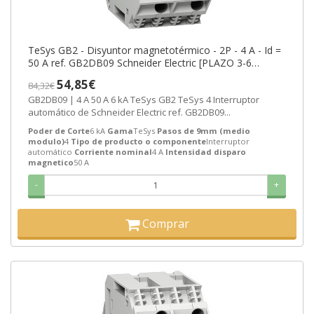
TeSys GB2 - Disyuntor magnetotérmico - 2P - 4 A - Id =
50 A ref. GB2DB09 Schneider Electric [PLAZO 3-6
SEMANAS]
54,85€
84,32€
GB2DB09 | 4 A 50 A 6 kA TeSys GB2 TeSys 4 Interruptor
automático de Schneider Electric ref. GB2DB09...
Poder de Corte
6 kA
Gama
TeSys
Pasos de 9mm (medio
modulo)
4
Tipo de producto o componente
Interruptor
automático
Corriente nominal
4 A
Intensidad disparo
magnetico
50 A
-
+
Comprar