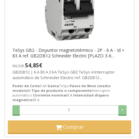
TeSys GB2 - Disyuntor magnetotérmico - 2P - 6 A - Id =
83 A ref. GB2DB12 Schneider Electric [PLAZO 3-6
SEMANAS]
54,85€
84,32€
GB2DB12 | 6 A 83 A 3 kA TeSys GB2 TeSys 4 Interruptor
automático de Schneider Electric ref. GB2DB12...
Poder de Corte
3 kA
Gama
TeSys
Pasos de 9mm (medio
modulo)
4
Tipo de producto o componente
Interruptor
automático
Corriente nominal
6 A
Intensidad disparo
magnetico
83 A
-
+
Comprar