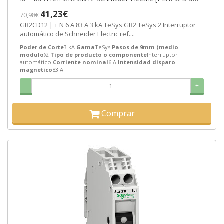
SEMANAS]
41,23€
70,98€
GB2CD12 | + N 6 A 83 A 3 kA TeSys GB2 TeSys 2 Interruptor
automático de Schneider Electric ref....
Poder de Corte
3 kA
Gama
TeSys
Pasos de 9mm (medio
modulo)
2
Tipo de producto o componente
Interruptor
automático
Corriente nominal
6 A
Intensidad disparo
magnetico
83 A
-
+
Comprar