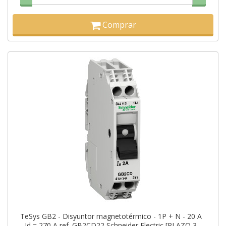
Comprar
TeSys GB2 - Disyuntor magnetotérmico - 1P + N - 20 A
- Id = 270 A ref. GB2CD22 Schneider Electric [PLAZO 3-6