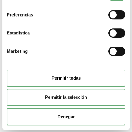
consentimiento
Preferencias
Estadística
TeSys GB2 - Disyuntor magnetotérmico - 2P - 1 A - Id =
Marketing
14 A ref. GB2DB06 Schneider Electric [PLAZO 3-6
SEMANAS]
54,85€
84,32€
GB2DB06 | 1 A 14 A 50 kA TeSys GB2 TeSys 4 Interruptor
automático de Schneider Electric ref....
Permitir todas
Poder de Corte
50 kA
Gama
TeSys
Pasos de 9mm (medio
modulo)
4
Tipo de producto o componente
Interruptor
automático
Corriente nominal
1 A
Intensidad disparo
magnetico
14 A
Permitir la selección
-
+
Denegar
Comprar