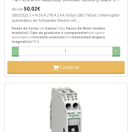
SEMANAS]
50,02€
86,12€
GB2CD22 | + N 20 A 270 A 2 kA TeSys GB2 TeSys 2 Interruptor
automático de Schneider Electric ref....
Poder de Corte
2 kA
Gama
TeSys
Pasos de 9mm (medio
modulo)
2
Tipo de producto o componente
Interruptor
automático
Corriente nominal
20 A
Intensidad disparo
magnetico
270 A
-
+
Comprar