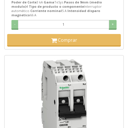
Poder de Corte
3 kA
Gama
TeSys
Pasos de 9mm (medio
modulo)
4
Tipo de producto o componente
Interruptor
automático
Corriente nominal
5 A
Intensidad disparo
magnetico
66 A
-
+
Comprar