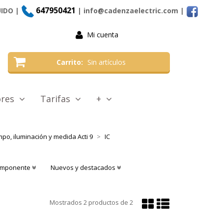
647950421
UIDO |
| info@cadenzaelectric.com
|
Mi cuenta
Carrito
Sin artículos
tores
Tarifas
+
mpo, iluminación y medida Acti 9
IC
componente
Nuevos y destacados
Mostrar
Mostrar
Mostrados
2
productos de
2
en
en
cuadrícula
lista