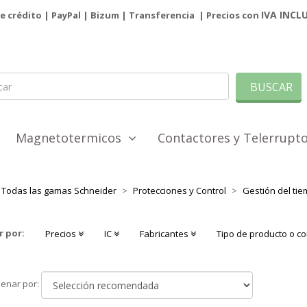
IVA INCL
de crédito | PayPal |
Bizum
|
Transferencia
| Precios con
BUSCAR
Magnetotermicos
Contactores y Telerrup
Todas las gamas Schneider
Protecciones y Control
Gestión del tie
r por:
Precios
IC
Fabricantes
Tipo de producto o 
Ordenar
enar por:
por