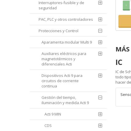
Interruptores-fusible y de
-
seguridad
PAC, PLC y otros controladores
Protecciones y Control
Aparamenta modular Multi 9
MÁS 
Auxiliares eléctricos para
magnetotérmicos y
IC
diferenciales Acti
IC de Sc
Dispositivos Acti 9 para
todo tip
circuitos de corriente
hacer de
continua
Senso
Gestión del tiempo,
iluminación y medida Acti 9
Acti 9 MIN
CDS