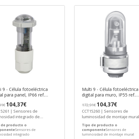
i 9 - Célula fotoeléctrica
Multi 9 - Célula fotoeléctrica
tal para panel, IP66 ref.
digital para muro, IP55 ref.
5261 Schneider Electric
CCT15260 Schneider Electric
104,37€
104,37€
91€
172,91€
AZO 3-6 SEMANAS]
[PLAZO 3-6 SEMANAS]
5261 | Sensores de
CCT15260 | Sensores de
nosidad integrado de
luminosidad de montaje mura
eider Electric ref. CCT15261
Schneider Electric ref. CCT152
 de producto o
Tipo de producto o
o: 75,91€ -...
Precio:...
ponente
Sensores de
componente
Sensores de
nosidad integrado
luminosidad de montaje mural