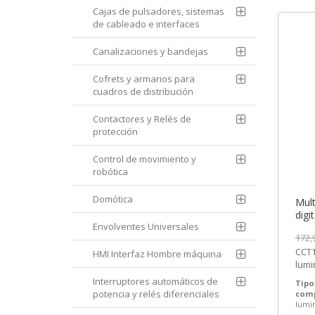
Cajas de pulsadores, sistemas
de cableado e interfaces
Canalizaciones y bandejas
Cofrets y armarios para
cuadros de distribución
Contactores y Relés de
protección
Control de movimiento y
robótica
Domótica
Mult
digi
Envolventes Universales
CCT1
172,
[PL
CCT1
HMI Interfaz Hombre máquina
lumi
Schn
Interruptores automáticos de
Tipo
Preci
potencia y relés diferenciales
com
lumi