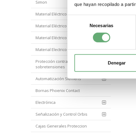
Simon
que hayan recopilado a parti
Material Eléctrico Eaton
Selección
Necesarias
de
Material Eléctrico Hager
consentimiento
Material Eléctrico Hyundai
Material Electrico Legrand
Protección contra
Denegar
sobretensiones
Automatización Siemens
Bornas Phoenix Contact
Electrónica
Señalización y Control Orbis
Cajas Generales Proteccion