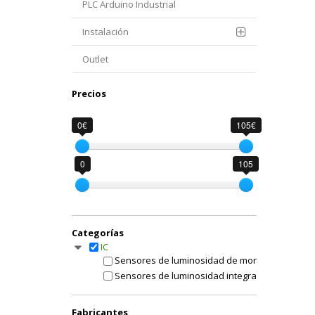
PLC Arduino Industrial
Instalación
Outlet
Precios
0€
105€
0
105
Categorías
IC
Sensores de luminosidad de montaje mural IC
Sensores de luminosidad integrado IC
Fabricantes