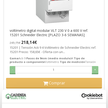
voltímetro digital modular VLT 230 V 0 a 600 V ref.
15201 Schneider Electric [PLAZO 3-6 SEMANAS]
218,14€
245,75€
15201 | Tensión Acti 9 4 Voltímetro de Schneider Electric ref.
15201 Precio: 158,65€ - Oferta con un...
Gama
Acti 9
Pasos de 9mm (medio modulo)
4
Tipo de
producto o componente
Voltímetro
Tipo de medición
Tensión
-
+
Comprar
MÁS DETALLES ACERCA DE...