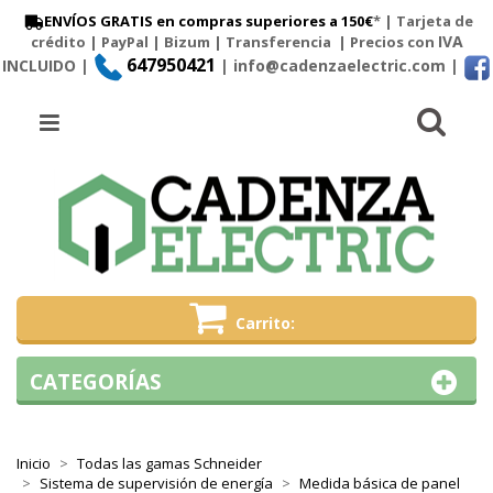
ENVÍOS GRATIS en compras superiores a 150€
* | Tarjeta de
IVA
crédito | PayPal |
Bizum
|
Transferencia
| Precios con
647950421
INCLUIDO |
| info@cadenzaelectric.com
|
Busc
Menú
Carrito
CATEGORÍAS
Inicio
Todas las gamas Schneider
Sistema de supervisión de energía
Medida básica de panel