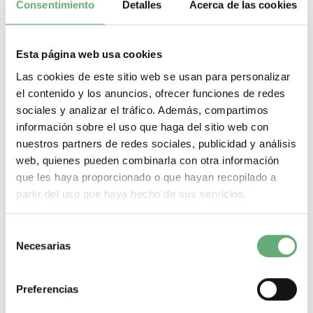
Consentimiento
Detalles
Acerca de las cookies
Voltímetro Digital iAMP / VLT/
FRE
Esta página web usa cookies
Voltímetro Digital iAMP / VLT/ FRE de Schneider Electric. Encuentra
Las cookies de este sitio web se usan para personalizar
todas las referencias de Schneider Electric al mejor precio de
internet en Cadenza Electric. Tenemos todo tipo de Voltímetro Digital
el contenido y los anuncios, ofrecer funciones de redes
iAMP / VLT/ FRE en nuestro almacén de material eléctrico. Nuestra
sociales y analizar el tráfico. Además, compartimos
tienda de material eléctrico es el distribuidor Schneider pensado
información sobre el uso que haga del sitio web con
para hacer de tus compras de material eléctrico un proceso rápido,
sencillo, seguro, y con la mejor oferta de internet.
nuestros partners de redes sociales, publicidad y análisis
web, quienes pueden combinarla con otra información
Filtrar por
que les haya proporcionado o que hayan recopilado a
¿Que necesitas? A continuación te dejamos lo más
partir del uso que haya hecho de sus servicios.
buscado:
Magnetotermicos de 1 p+n
Selección
Magnetotermicos de 2 polos
Necesarias
de
Magnetotermicos de 3 polos
consentimiento
Magnetotermicos de 4 polos
Magnetotermicos estrechos
Preferencias
Magnetotermicos de 6kA
Magnetotermicos de 10kA