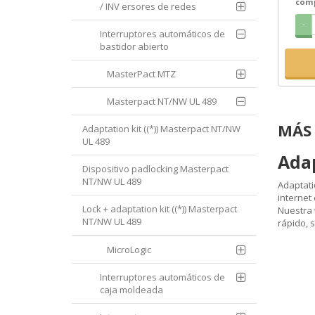
com
/ INV ersores de redes
-
Interruptores automáticos de
bastidor abierto
MasterPact MTZ
Masterpact NT/NW UL 489
MÁS 
Adaptation kit ((*)) Masterpact NT/NW
UL 489
Adap
Dispositivo padlocking Masterpact
NT/NW UL 489
Adaptati
internet
Lock + adaptation kit ((*)) Masterpact
Nuestra 
NT/NW UL 489
rápido, s
MicroLogic
Interruptores automáticos de
caja moldeada