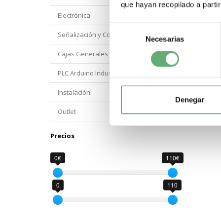
que hayan recopilado a parti
Electrónica
Selección
Señalización y Control Orbis
Necesarias
de
consentimiento
Cajas Generales Proteccion
PLC Arduino Industrial
Instalación
Denegar
Outlet
Precios
0€
110€
0
110