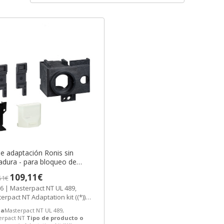
de adaptación Ronis sin
adura - para bloqueo de
rruptor NT ref. 47516
109,11€
51€
eider Electric [PLAZO 3-6
6 | Masterpact NT UL 489,
ANAS]
erpact NT Adaptation kit ((*))
hneider Electric ref. 47516...
a
Masterpact NT UL 489,
erpact NT
Tipo de producto o