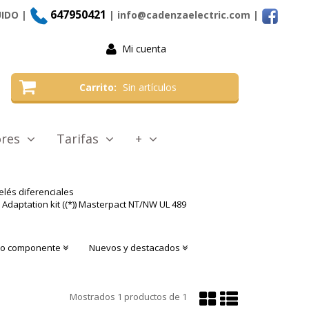
647950421
UIDO |
| info@cadenzaelectric.com
|
Mi cuenta
Carrito
Sin artículos
tores
Tarifas
+
elés diferenciales
Adaptation kit ((*)) Masterpact NT/NW UL 489
o o componente
Nuevos y destacados
Mostrar
Mostrar
Mostrados
1
productos de
1
en
en