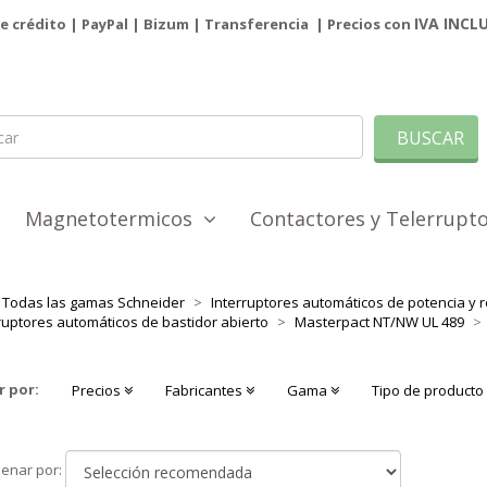
IVA INCL
de crédito | PayPal |
Bizum
|
Transferencia
| Precios con
BUSCAR
Magnetotermicos
Contactores y Telerrup
Todas las gamas Schneider
Interruptores automáticos de potencia y r
ruptores automáticos de bastidor abierto
Masterpact NT/NW UL 489
r por:
Precios
Fabricantes
Gama
Tipo de product
Ordenar
enar por:
por