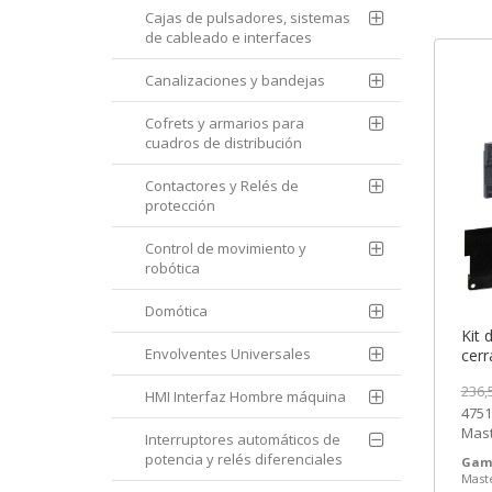
Cajas de pulsadores, sistemas
de cableado e interfaces
Canalizaciones y bandejas
Cofrets y armarios para
cuadros de distribución
Contactores y Relés de
protección
Control de movimiento y
robótica
Domótica
Kit 
Envolventes Universales
cerr
inte
236,
Schn
HMI Interfaz Hombre máquina
4751
SEM
Mast
Interruptores automáticos de
de Sc
potencia y relés diferenciales
Gam
Mast