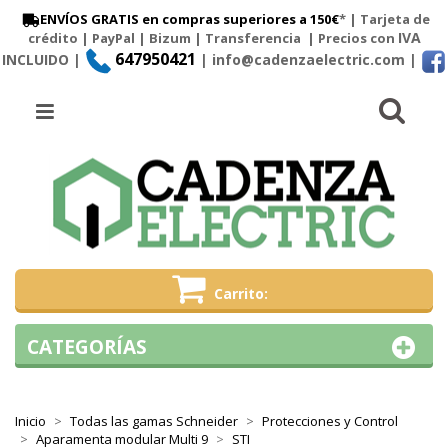
ENVÍOS GRATIS en compras superiores a 150€
* | Tarjeta de
IVA
crédito | PayPal |
Bizum
|
Transferencia
| Precios con
647950421
INCLUIDO |
| info@cadenzaelectric.com
|
Busc
Menú
Carrito
CATEGORÍAS
Inicio
Todas las gamas Schneider
Protecciones y Control
Aparamenta modular Multi 9
STI