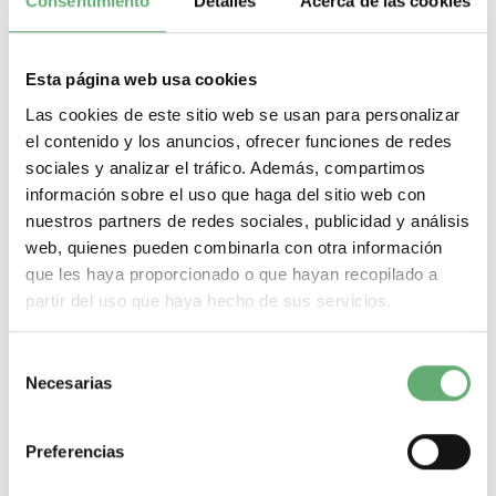
STI
Consentimiento
Detalles
Acerca de las cookies
STI de Schneider Electric. Encuentra todas las referencias de
Schneider Electric al mejor precio de internet en Cadenza Electric.
Tenemos todo tipo de STI en nuestro almacén de material eléctrico.
Esta página web usa cookies
Nuestra tienda de material eléctrico es el distribuidor Schneider
Las cookies de este sitio web se usan para personalizar
pensado para hacer de tus compras de material eléctrico un
proceso rápido, sencillo, seguro, y con la mejor oferta de internet.
el contenido y los anuncios, ofrecer funciones de redes
sociales y analizar el tráfico. Además, compartimos
Dispositivo padlocking STI
información sobre el uso que haga del sitio web con
nuestros partners de redes sociales, publicidad y análisis
web, quienes pueden combinarla con otra información
Filtrar por
que les haya proporcionado o que hayan recopilado a
¿Que necesitas? A continuación te dejamos lo más
partir del uso que haya hecho de sus servicios.
buscado:
Magnetotermicos de 1 p+n
Selección
Magnetotermicos de 2 polos
Necesarias
de
Magnetotermicos de 3 polos
Magnetotermicos de 4 polos
consentimiento
Magnetotermicos estrechos
Magnetotermicos de 6kA
Preferencias
Magnetotermicos de 10kA
Magnetotermicos de 16kA