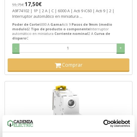
17,50€
55,75€
A9F74102 | 1P | 2 A | C | 6000 A | Acti 9 iC60 | Acti 9 | 2 |
Interruptor automático en miniatura ...
Poder de Corte
6000 A
Gama
Acti 9
Pasos de 9mm (medio
modulo)
2
Tipo de producto o componente
Interruptor
automático en miniatura
Corriente nominal
2 A
Curva de
disparo
C
-
+
Comprar