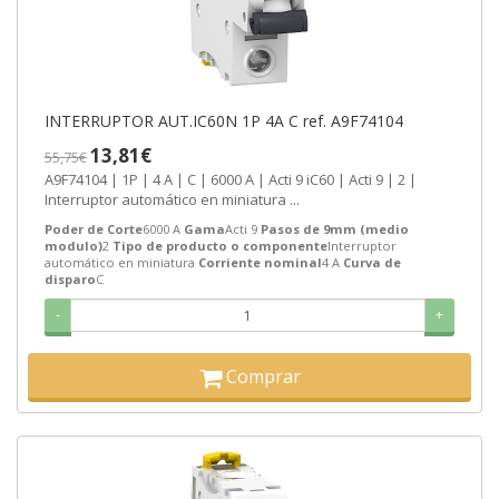
INTERRUPTOR AUT.IC60N 1P 4A C ref. A9F74104
13,81€
55,75€
A9F74104 | 1P | 4 A | C | 6000 A | Acti 9 iC60 | Acti 9 | 2 |
Interruptor automático en miniatura ...
Poder de Corte
6000 A
Gama
Acti 9
Pasos de 9mm (medio
modulo)
2
Tipo de producto o componente
Interruptor
automático en miniatura
Corriente nominal
4 A
Curva de
disparo
C
-
+
Comprar