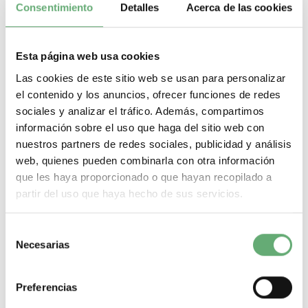
Consentimiento
Detalles
Acerca de las cookies
Esta página web usa cookies
Las cookies de este sitio web se usan para personalizar
el contenido y los anuncios, ofrecer funciones de redes
INTERRUPTOR AUT.IC60N 1P 1A C ref. A9F74101
sociales y analizar el tráfico. Además, compartimos
15,14€
55,75€
información sobre el uso que haga del sitio web con
A9F74101 | 1P | 1 A | C | 6000 A | Acti 9 iC60 | Acti 9 | 2 |
nuestros partners de redes sociales, publicidad y análisis
Interruptor automático en miniatura ...
web, quienes pueden combinarla con otra información
Poder de Corte
6000 A
Gama
Acti 9
Pasos de 9mm (medio
modulo)
2
Tipo de producto o componente
Interruptor
que les haya proporcionado o que hayan recopilado a
automático en miniatura
Corriente nominal
1 A
Curva de
partir del uso que haya hecho de sus servicios.
disparo
C
-
+
Selección
Necesarias
de
Comprar
consentimiento
Preferencias