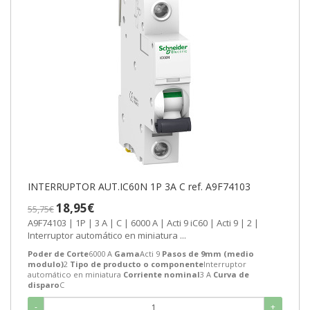
INTERRUPTOR AUT.IC60N 1P 3A C ref. A9F74103
18,95€
55,75€
A9F74103 | 1P | 3 A | C | 6000 A | Acti 9 iC60 | Acti 9 | 2 |
Interruptor automático en miniatura ...
Poder de Corte
6000 A
Gama
Acti 9
Pasos de 9mm (medio
modulo)
2
Tipo de producto o componente
Interruptor
automático en miniatura
Corriente nominal
3 A
Curva de
disparo
C
-
+