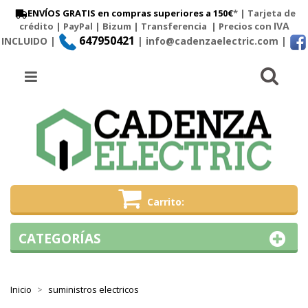
ENVÍOS GRATIS en compras superiores a 150€
* | Tarjeta de
IVA
crédito | PayPal |
Bizum
|
Transferencia
| Precios con
647950421
INCLUIDO |
| info@cadenzaelectric.com
|
Busc
Menú
Carrito
CATEGORÍAS
Inicio
suministros electricos