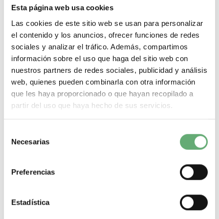
Esta página web usa cookies
Las cookies de este sitio web se usan para personalizar
el contenido y los anuncios, ofrecer funciones de redes
sociales y analizar el tráfico. Además, compartimos
información sobre el uso que haga del sitio web con
nuestros partners de redes sociales, publicidad y análisis
¿Que necesitas? A continuación te dejamos lo más
web, quienes pueden combinarla con otra información
buscado:
que les haya proporcionado o que hayan recopilado a
Magnetotermicos de 1 p+n
partir del uso que haya hecho de sus servicios.
Magnetotermicos de 2 polos
Magnetotermicos de 3 polos
Magnetotermicos de 4 polos
Selección
Magnetotermicos estrechos
Necesarias
de
Magnetotermicos de 6kA
Magnetotermicos de 10kA
consentimiento
Magnetotermicos de 16kA
Magnetotermicos Schneider
Preferencias
Magnetotermicos Hager
Magnetotermicos Legrand
Magnetotermicos Hyundai
Estadística
Magnetotermicos de curva C
Magnetotermicos de 10A