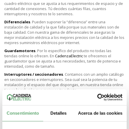
cuadro eléctrico que se ajusta a tus requerimientos de espacio y de
cantidad de conexiones. Tú decides cuántas filas, cuantos
interruptores y nosotros te lo servimos.
Diferenciales
. Pueden suponer la “diferencia” entre una
instalación de calidad y la que falla porque sus materiales son de
baja calidad. Con nuestra gama de diferenciales te aseguras la
mejor instalación eléctrica a los mejores precios con la calidad de los
mejores suministros eléctricos por internet.
Guardamotores
. Por lo específico del producto no todas las
tiendas online lo ofrecen. En
CadenzaElectric
te ofrecemos el
guardamotor que se ajusta a tus necesidades, tanto de potencia e
intensidad, como de tamaño.
Interruptores / seccionadores
. Contamos con un amplio catálogo
en seccionadores e interruptores. Sea cual sea la potencia de tu
instalación y el espacio del que dispongas, en nuestra tienda online
tienes la solución que mejor se te adapta.
Pulsadores, botoneras y accesorios
. Interruptores, porta
etiquetas, bloques de contacto, guarda protecciones, etc.
Envíos gratis por compras superiores a 150 € y 5,6 € si no alcanzas
Consentimiento
Detalles
Acerca de las cookies
esa cifra. En Cadenza Electric tienes los suministros eléctricos de
calidad y más baratos de Internet.