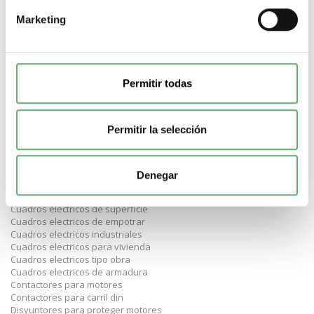
Magnetotermicos de 16A
Magnetotermicos de 20A
Marketing
Magnetotermicos de 25A
Magnetotermicos de 32A
Magnetotermicos de 40A
Magnetotermicos de 63A
Diferenciales de 30mA
Permitir todas
Diferenciales de 300mA
Diferenciales de 10mA
Diferenciales de 2 polos
Permitir la selección
Diferenciales de 4 polos
Diferenciales Superinmunizados
Diferenciales Schneider
Diferenciales Hager
Denegar
Diferenciales Legrand
Diferenciales Hyundai
Cuadros electricos de superficie
Cuadros electricos de empotrar
Cuadros electricos industriales
Cuadros electricos para vivienda
Cuadros electricos tipo obra
Cuadros electricos de armadura
Contactores para motores
Contactores para carril din
Disyuntores para proteger motores