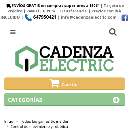
ENVÍOS GRATIS en compras superiores a 150€
* | Tarjeta de
IVA
crédito | PayPal |
Bizum
|
Transferencia
| Precios con
647950421
INCLUIDO |
| info@cadenzaelectric.com
|
Busc
Menú
Carrito
CATEGORÍAS
Inicio
Todas las gamas Schneider
Control de movimiento y robótica