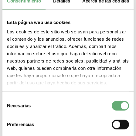
Consentimiento
Detalles
Acerca de las cookies
MÁS DETALLES ACERCA DE...
Tap junctión Lexium SD3
Esta página web usa cookies
Tap junctión Lexium SD3 de Schneider Electric. Encuentra todas las
referencias de Schneider Electric al mejor precio de internet en
Las cookies de este sitio web se usan para personalizar
Cadenza Electric. Tenemos todo tipo de Tap junctión Lexium SD3 en
el contenido y los anuncios, ofrecer funciones de redes
nuestro almacén de material eléctrico. Nuestra tienda de material
sociales y analizar el tráfico. Además, compartimos
eléctrico es el distribuidor Schneider pensado para hacer de tus
compras de material eléctrico un proceso rápido, sencillo, seguro, y
información sobre el uso que haga del sitio web con
con la mejor oferta de internet.
nuestros partners de redes sociales, publicidad y análisis
web, quienes pueden combinarla con otra información
Filtrar por
que les haya proporcionado o que hayan recopilado a
¿Que necesitas? A continuación te dejamos lo más
partir del uso que haya hecho de sus servicios.
buscado:
Magnetotermicos de 1 p+n
Selección
Magnetotermicos de 2 polos
Necesarias
de
Magnetotermicos de 3 polos
Magnetotermicos de 4 polos
consentimiento
Magnetotermicos estrechos
Preferencias
Magnetotermicos de 6kA
Magnetotermicos de 10kA
Magnetotermicos de 16kA