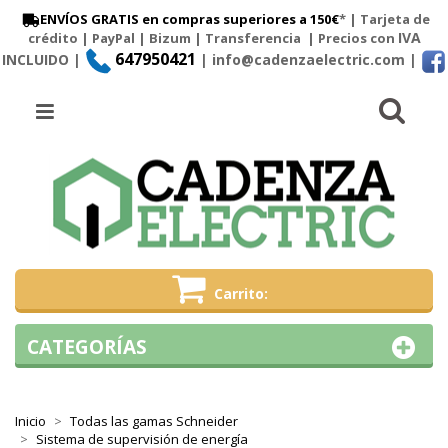
ENVÍOS GRATIS en compras superiores a 150€
* | Tarjeta de
IVA
crédito | PayPal |
Bizum
|
Transferencia
| Precios con
647950421
INCLUIDO |
| info@cadenzaelectric.com
|
Busc
Menú
Carrito
CATEGORÍAS
Inicio
Todas las gamas Schneider
Sistema de supervisión de energía