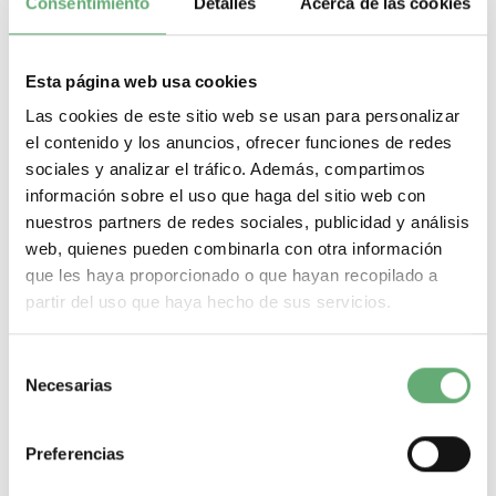
Consentimiento
Detalles
Acerca de las cookies
MÁS DETALLES ACERCA DE...
Cable de comunicación ION8800
Esta página web usa cookies
Cable de comunicación ION8800 de Schneider Electric. Encuentra
todas las referencias de Schneider Electric al mejor precio de
Las cookies de este sitio web se usan para personalizar
internet en Cadenza Electric. Tenemos todo tipo de Cable de
el contenido y los anuncios, ofrecer funciones de redes
comunicación ION8800 en nuestro almacén de material eléctrico.
sociales y analizar el tráfico. Además, compartimos
Nuestra tienda de material eléctrico es el distribuidor Schneider
pensado para hacer de tus compras de material eléctrico un
información sobre el uso que haga del sitio web con
proceso rápido, sencillo, seguro, y con la mejor oferta de internet.
nuestros partners de redes sociales, publicidad y análisis
web, quienes pueden combinarla con otra información
Filtrar por
que les haya proporcionado o que hayan recopilado a
¿Que necesitas? A continuación te dejamos lo más
partir del uso que haya hecho de sus servicios.
buscado:
Magnetotermicos de 1 p+n
Selección
Magnetotermicos de 2 polos
Necesarias
de
Magnetotermicos de 3 polos
Magnetotermicos de 4 polos
consentimiento
Magnetotermicos estrechos
Preferencias
Magnetotermicos de 6kA
Magnetotermicos de 10kA
Magnetotermicos de 16kA