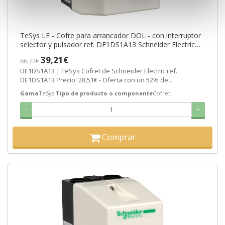
TeSys LE - Cofre para arrancador DOL - con interruptor
selector y pulsador ref. DE1DS1A13 Schneider Electric
[PLAZO 3-6 SEMANAS]
39,21€
66,72€
DE1DS1A13 | TeSys Cofret de Schneider Electric ref.
DE1DS1A13 Precio: 28,51€ - Oferta con un 52% de...
Gama
TeSys
Tipo de producto o componente
Cofret
-
+
Comprar