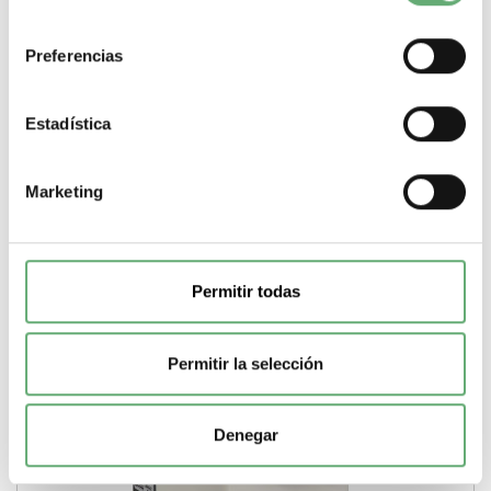
DE1DS2 | TeSys Cofret de Schneider Electric ref. DE1DS2
consentimiento
Precio: 98,74€ - Oferta con un 52% de...
Preferencias
Gama
TeSys
Tipo de producto o componente
Cofret
-
+
Estadística
Comprar
Marketing
Permitir todas
Permitir la selección
Denegar