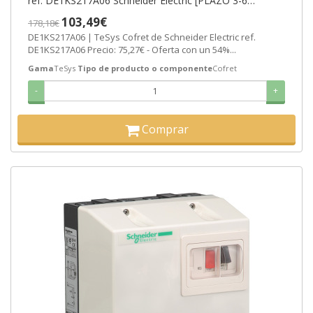
ref. DE1KS217A06 Schneider Electric [PLAZO 3-6
SEMANAS]
103,49€
178,18€
DE1KS217A06 | TeSys Cofret de Schneider Electric ref.
DE1KS217A06 Precio: 75,27€ - Oferta con un 54%...
Gama
TeSys
Tipo de producto o componente
Cofret
-
+
Comprar