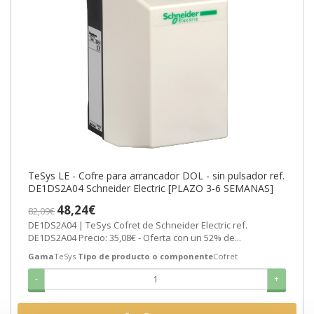
TeSys LE - Cofre para arrancador DOL - sin pulsador ref.
DE1DS2A04 Schneider Electric [PLAZO 3-6 SEMANAS]
48,24€
82,09€
DE1DS2A04 | TeSys Cofret de Schneider Electric ref.
DE1DS2A04 Precio: 35,08€ - Oferta con un 52% de...
Gama
TeSys
Tipo de producto o componente
Cofret
-
+