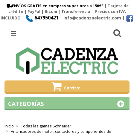
ENVÍOS GRATIS en compras superiores a 150€
* | Tarjeta de
IVA
crédito | PayPal |
Bizum
|
Transferencia
| Precios con
647950421
INCLUIDO |
| info@cadenzaelectric.com
|
Busc
Menú
Carrito
CATEGORÍAS
Inicio
Todas las gamas Schneider
Arrancadores de motor, contactores y componentes de