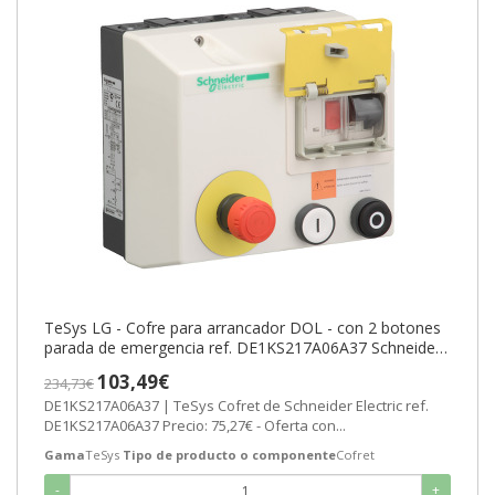
TeSys LG - Cofre para arrancador DOL - con 2 botones
parada de emergencia ref. DE1KS217A06A37 Schneider
Electric [PLAZO 8-15 DIA
103,49€
234,73€
DE1KS217A06A37 | TeSys Cofret de Schneider Electric ref.
DE1KS217A06A37 Precio: 75,27€ - Oferta con...
Gama
TeSys
Tipo de producto o componente
Cofret
-
+