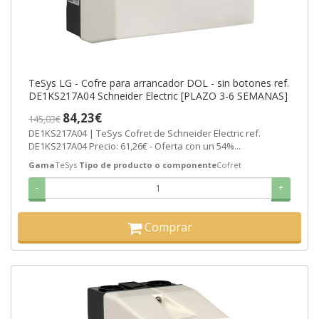
TeSys LG - Cofre para arrancador DOL - sin botones ref.
DE1KS217A04 Schneider Electric [PLAZO 3-6 SEMANAS]
84,23€
145,03€
DE1KS217A04 | TeSys Cofret de Schneider Electric ref.
DE1KS217A04 Precio: 61,26€ - Oferta con un 54%...
Gama
TeSys
Tipo de producto o componente
Cofret
-
+
Comprar