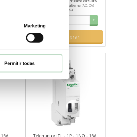
cuito
control
130 V
Tipo corriente circuito
CA)
de control
Corriente alterna (AC, CA)
Tipo de contactos
1 NA
+
-
+
Marketing
Comprar
Permitir todas
- 16A
Telerruptor iTL - 1P - 1NO - 16A