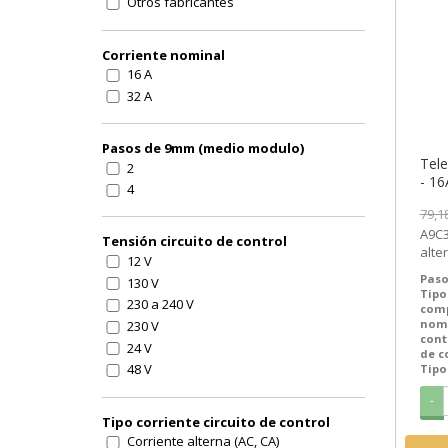
Otros fabricantes
Corriente nominal
16 A
32 A
Pasos de 9mm (medio modulo)
Tele
2
- 16
4
50/6
79,1
Schn
A9C301
SEM
Tensión circuito de control
alterna (A
12 V
iTL 
Paso
130 V
Tipo
230 a 240 V
com
nom
230 V
cont
24 V
de c
48 V
Tipo
-
Tipo corriente circuito de control
Corriente alterna (AC, CA)