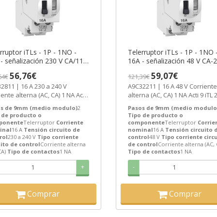
rruptor iTLs - 1P - 1NO -
Telerruptor iTLs - 1P - 1NO 
- señalización 230 V CA/110
16A - señalización 48 V CA-
 50/60Hz ref. A9C32811
CC 50/60Hz ref. A9C32211
56,76€
59,07€
64€
121,39€
eider Electric [PLAZO 3-6
Schneider Electric [PLAZO 3
2811 | 16 A 230 a 240 V
A9C32211 | 16 A 48 V Corriente
ANAS]
SEMANAS]
iente alterna (AC, CA) 1 NA Acti
alterna (AC, CA) 1 NA Acti 9 iTL 
L 2 Telerruptor de Schneider...
Telerruptor de Schneider Electri
s de 9mm (medio modulo)
2
Pasos de 9mm (medio modulo
 de producto o
Tipo de producto o
ponente
Telerruptor
Corriente
componente
Telerruptor
Corrie
inal
16 A
Tensión circuito de
nominal
16 A
Tensión circuito 
rol
230 a 240 V
Tipo corriente
control
48 V
Tipo corriente circ
uito de control
Corriente alterna
de control
Corriente alterna (AC, 
CA)
Tipo de contactos
1 NA
Tipo de contactos
1 NA
+
-
Comprar
Comprar