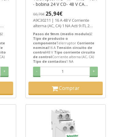
- bobina 24 V CD- 48 V CA
50/60Hz ref. A9C30211
25,94€
66,76€
Schneider Electric
A9C30211 | 16 A 48 V Corriente
2
alterna (AC, CA) 1 NA Acti 9 iTL 2
c...
Telerruptor de Schneider Electric...
)
2
Pasos de 9mm (medio modulo)
2
Tipo de producto o
nte
componente
Telerruptor
Corriente
de
nominal
16 A
Tensión circuito de
uito
control
48 V
Tipo corriente circuito
CA)
de control
Corriente alterna (AC, CA)
Tipo de contactos
1 NA
+
-
+
Comprar