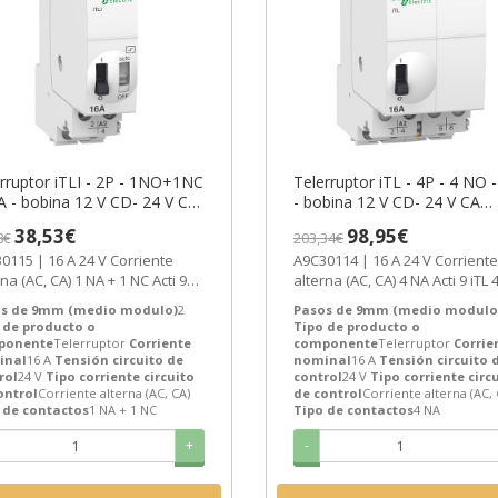
rruptor iTLI - 2P - 1NO+1NC
Telerruptor iTL - 4P - 4 NO 
A - bobina 12 V CD- 24 V CA
- bobina 12 V CD- 24 V CA
0Hz ref. A9C30115
50/60Hz ref. A9C30114
38,53€
98,95€
8€
203,34€
eider Electric [PLAZO 3-6
Schneider Electric [PLAZO 3
15 | 16 A 24 V Corriente
A9C30114 | 16 A 24 V Corriente
ANAS]
SEMANAS]
C, CA) 1 NA + 1 NC Acti 9
alterna (AC, CA) 4 NA Acti 9 iTL 
2 Telerruptor de Schneider...
Telerruptor de Schneider Electri
s de 9mm (medio modulo)
2
Pasos de 9mm (medio modulo
 de producto o
Tipo de producto o
ponente
Telerruptor
Corriente
componente
Telerruptor
Corrie
inal
16 A
Tensión circuito de
nominal
16 A
Tensión circuito 
rol
24 V
Tipo corriente circuito
control
24 V
Tipo corriente circ
ontrol
Corriente alterna (AC, CA)
de control
Corriente alterna (AC, 
 de contactos
1 NA + 1 NC
Tipo de contactos
4 NA
+
-