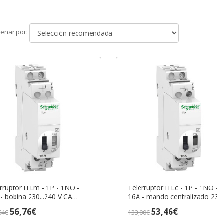
Ordenar
enar por:
por
rruptor iTLm - 1P - 1NO -
Telerruptor iTLc - 1P - 1NO 
- bobina 230...240 V CA
16A - mando centralizado 2
0Hz ref. A9C34811
CA/110 V CC 50/60Hz ref.
56,76€
53,46€
64€
133,00€
eider Electric [PLAZO 3-6
A9C33811 Schneider Electric