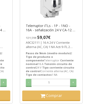
-
Telerruptor iTLs - 1P - 1NO -
24 V
16A - señalización 24 V CA-12 V
CC 50/60Hz ref. A9C32111
59,07€
121,39€
-6
Schneider Electric [PLAZO 3-6
A9C32111 | 16 A 24 V Corriente
SEMANAS]
2
alterna (AC, CA) 1 NA Acti 9 iTL 2
c...
Telerruptor de Schneider Electric...
)
2
Pasos de 9mm (medio modulo)
2
Tipo de producto o
nte
componente
Telerruptor
Corriente
de
nominal
16 A
Tensión circuito de
uito
control
24 V
Tipo corriente circuito
CA)
de control
Corriente alterna (AC, CA)
Tipo de contactos
1 NA
+
-
+
Comprar