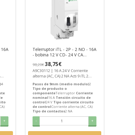
- 16A
Telerruptor iTL - 2P - 2 NO - 16A
- bobina 12 V CD- 24 V CA
50/60Hz ref. A9C30112
38,75€
98,20€
-6
Schneider Electric
A9C30112 | 16 A 24 V Corriente
4
alterna (AC, CA) 2 NA Acti 9 iTL 2
c...
Telerruptor de Schneider Electric...
)
4
Pasos de 9mm (medio modulo)
2
Tipo de producto o
nte
componente
Telerruptor
Corriente
de
nominal
16 A
Tensión circuito de
uito
control
24 V
Tipo corriente circuito
CA)
de control
Corriente alterna (AC, CA)
Tipo de contactos
2 NA
+
-
+