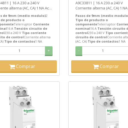
4811 | 16 A 230 a 240 V
A9C33811 | 16 A 230 a 240 V
ANAS]
iente alterna (AC, CA) 1 NA Acti
Corriente alterna (AC, CA) 1 NA 
L 2 Telerruptor de Schneider...
9 iTL 2 Telerruptor de Schneider
s de 9mm (medio modulo)
2
Pasos de 9mm (medio modulo
 de producto o
Tipo de producto o
ponente
Telerruptor
Corriente
componente
Telerruptor
Corrie
inal
16 A
Tensión circuito de
nominal
16 A
Tensión circuito 
rol
230 a 240 V
Tipo corriente
control
230 a 240 V
Tipo corrient
uito de control
Corriente alterna
circuito de control
Corriente alt
CA)
Tipo de contactos
1 NA
(AC, CA)
Tipo de contactos
1 NA
+
-
Comprar
Comprar