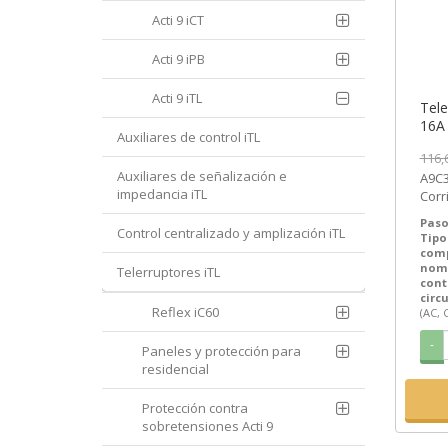
Acti 9 iCT
Acti 9 iPB
Acti 9 iTL
Tele
16A 
Auxiliares de control iTL
V CC
116,
Schn
Auxiliares de señalización e
A9C3
SEM
impedancia iTL
Corr
9 iT
Paso
Control centralizado y amplización iTL
Tipo
com
nom
Telerruptores iTL
cont
circ
Reflex iC60
(AC, 
-
Paneles y protección para
residencial
Protección contra
sobretensiones Acti 9