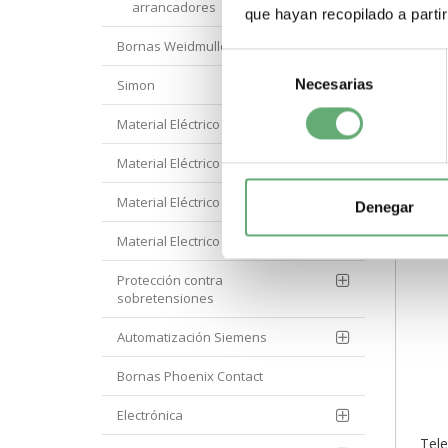
cont
arrancadores
que hayan recopilado a parti
circ
(AC, 
Bornas Weidmuller
Selección
-
Necesarias
de
Simon
consentimiento
Material Eléctrico Eaton
Material Eléctrico Hager
Material Eléctrico Hyundai
Denegar
Material Electrico Legrand
Protección contra
sobretensiones
Automatización Siemens
Bornas Phoenix Contact
Electrónica
Tele