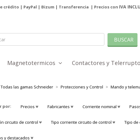
IVA INCL
de crédito | PayPal |
Bizum
|
Transferencia
| Precios con
BUSCAR
Magnetotermicos
Contactores y Telerrup
Todas las gamas Schneider
Protecciones y Control
Mando y telema
r por:
Precios
Fabricantes
Corriente nominal
Paso
n circuito de control
Tipo corriente circuito de control
Tipo de
s y destacados