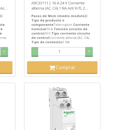
A9C33111 | 16 A 24 V Corriente
SEMANAS]
Acti
alterna (AC, CA) 1 NA Acti 9 iTL 2
...
Telerruptor de Schneider Electric...
)
2
Pasos de 9mm (medio modulo)
2
Tipo de producto o
nte
componente
Telerruptor
Corriente
de
nominal
16 A
Tensión circuito de
e
control
24 V
Tipo corriente circuito
erna
de control
Corriente alterna (AC, CA)
Tipo de contactos
1 NA
+
-
+
Comprar