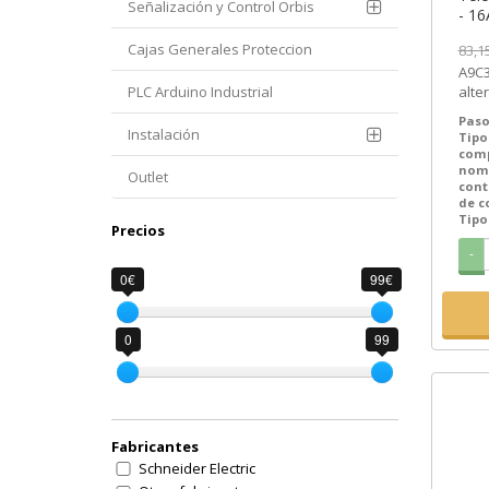
Señalización y Control Orbis
- 16
50/6
Cajas Generales Proteccion
83,1
Schn
A9C302
SEM
PLC Arduino Industrial
alterna (A
iTL 
Paso
Instalación
Tipo
com
nom
Outlet
cont
de c
Tipo
Precios
-
0€
99€
0
99
Fabricantes
Schneider Electric