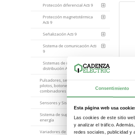
Protección diferencial Acti 9
Protección magnetotérmica
Acti 9
Señalización Acti 9
Sistema de comunicación Acti
9
Sistemas de instalación y
distribución Acti 9
Pulsadores, selectores,
Tele
pilotos, botoneras y
- bo
Consentimiento
combinadores
CA 5
66,7
Schn
Sensores y Sistemas RFID
A9C3
SEM
Esta página web usa cookie
Corr
Sistema de supervisión de
9 iT
Las cookies de este sitio we
Paso
energía
Tipo
y analizar el tráfico. Ademá
com
Variadores de velocidad y
nom
redes sociales, publicidad y