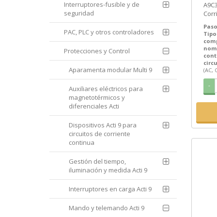
Interruptores-fusible y de
A9C3
SEM
seguridad
Corr
9 iT
Paso
PAC, PLC y otros controladores
Tipo
com
nom
Protecciones y Control
cont
circ
Aparamenta modular Multi 9
(AC, 
-
Auxiliares eléctricos para
magnetotérmicos y
diferenciales Acti
Dispositivos Acti 9 para
circuitos de corriente
continua
Gestión del tiempo,
iluminación y medida Acti 9
Interruptores en carga Acti 9
Mando y telemando Acti 9