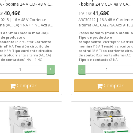
A - bobina 24 V CD- 48 V CA
- bobina 24 V CD- 48 V CA
0Hz ref. A9C30215
50/60Hz ref. A9C30212
40,46€
41,68€
5€
105,16€
eider Electric [PLAZO 3-6
Schneider Electric
15 | 16 A 48 V Corriente
A9C30212 | 16 A 48 V Corriente
ANAS]
C, CA) 1 NA + 1 NC Acti 9
alterna (AC, CA) 2 NA Acti 9 iTL 
2 Telerruptor de Schneider...
Telerruptor de Schneider Electri
s de 9mm (medio modulo)
2
Pasos de 9mm (medio modulo
 de producto o
Tipo de producto o
ponente
Telerruptor
Corriente
componente
Telerruptor
Corrie
inal
16 A
Tensión circuito de
nominal
16 A
Tensión circuito 
rol
48 V
Tipo corriente circuito
control
48 V
Tipo corriente circ
ontrol
Corriente alterna (AC, CA)
de control
Corriente alterna (AC, 
 de contactos
1 NA + 1 NC
Tipo de contactos
2 NA
+
-
Comprar
Comprar