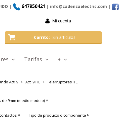
647950421
UIDO |
| info@cadenzaelectric.com
|
Mi cuenta
Carrito
Sin artículos
tores
Tarifas
+
ndo Acti 9
Acti 9 iTL
Telerruptores iTL
s de 9mm (medio modulo)
 contactos
Tipo de producto o componente