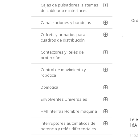
Cajas de pulsadores, sistemas
de cableado e interfaces
Ord
Canalizaciones y bandejas
Cofrets y armarios para
cuadros de distribución
Contactores y Relés de
protección
Control de movimiento y
robótica
Domótica
Envolventes Universales
HMI Interfaz Hombre máquina
Tele
Interruptores automáticos de
16A 
potencia y relés diferenciales
50/6
116,
Schn