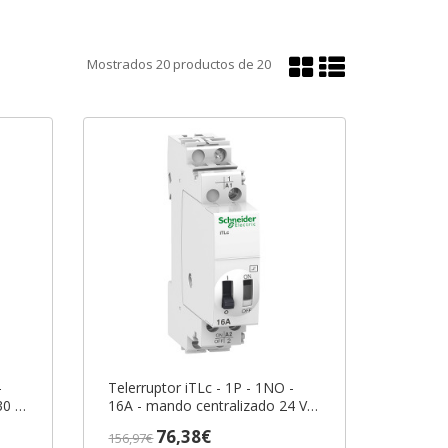
Mostrar
Mostrar
Mostrados
20
productos de
20
en
en
cuadrícula
lista
-
Telerruptor iTLc - 1P - 1NO -
30 V
16A - mando centralizado 24 V
CA 50/60Hz ref. A9C33111
76,38€
156,97€
Schneider Electric [PLAZO 3-6