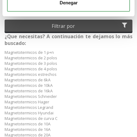
Denegar
material eléctrico es el distribuidor Schneider pensado para hacer
de tus compras de material eléctrico un proceso rápido, sencillo,
seguro, y con la mejor oferta de internet.
Filtrar por
¿Que necesitas? A continuación te dejamos lo más
buscado:
Magnetotermicos de 1 p+n
Magnetotermicos de 2 polos
Magnetotermicos de 3 polos
Magnetotermicos de 4 polos
Magnetotermicos estrechos
Magnetotermicos de 6kA
Magnetotermicos de 10kA
Magnetotermicos de 16kA
Magnetotermicos Schneider
Magnetotermicos Hager
Magnetotermicos Legrand
Magnetotermicos Hyundai
Magnetotermicos de curva C
Magnetotermicos de 10A
Magnetotermicos de 16A
Magnetotermicos de 20A