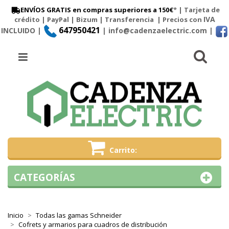
ENVÍOS GRATIS en compras superiores a 150€
* | Tarjeta de
IVA
crédito | PayPal |
Bizum
|
Transferencia
| Precios con
647950421
INCLUIDO |
| info@cadenzaelectric.com
|
Busc
Menú
Carrito
CATEGORÍAS
Inicio
Todas las gamas Schneider
Cofrets y armarios para cuadros de distribución