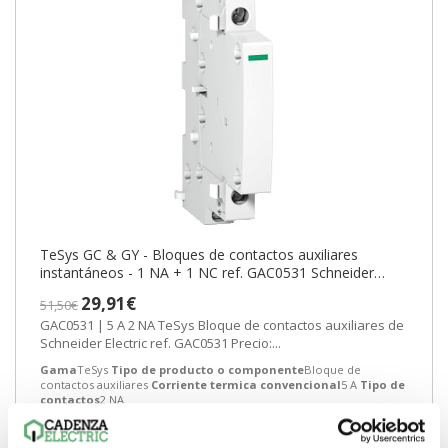
TeSys GC & GY - Bloques de contactos auxiliares
instantáneos - 1 NA + 1 NC ref. GAC0531 Schneider
Electric [PLAZO 3-6 SEMANAS]
29,91€
51,50€
GAC0531 | 5 A 2 NA TeSys Bloque de contactos auxiliares de
Schneider Electric ref. GAC0531 Precio:...
Gama
TeSys
Tipo de producto o componente
Bloque de
contactos auxiliares
Corriente termica convencional
5 A
Tipo de
contactos
2 NA
-
+