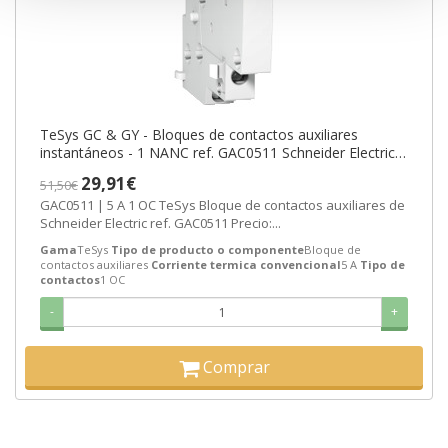
TeSys GC & GY - Bloques de contactos auxiliares
instantáneos - 1 NANC ref. GAC0511 Schneider Electric
[PLAZO 3-6 SEMANAS]
29,91€
51,50€
GAC0511 | 5 A 1 OC TeSys Bloque de contactos auxiliares de
Schneider Electric ref. GAC0511 Precio:...
Gama
TeSys
Tipo de producto o componente
Bloque de
contactos auxiliares
Corriente termica convencional
5 A
Tipo de
contactos
1 OC
-
+
Comprar