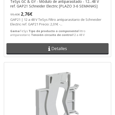
TeSys GC & GY - Módulo de antiparasitado - 12...48 V
ref. GAP21 Schneider Electric [PLAZO 3-6 SEMANAS]
2,76€
99,40€
GAP21 | 12 a 48 V TeSys Filtro antiparasitario de Schneider
Electric ref. GAP21 Precio: 2,01€ -...
Gama
TeSys
Tipo de producto o componente
Filtro
antiparasitario
Tensión circuito de control
12 a 48 V
Detalles