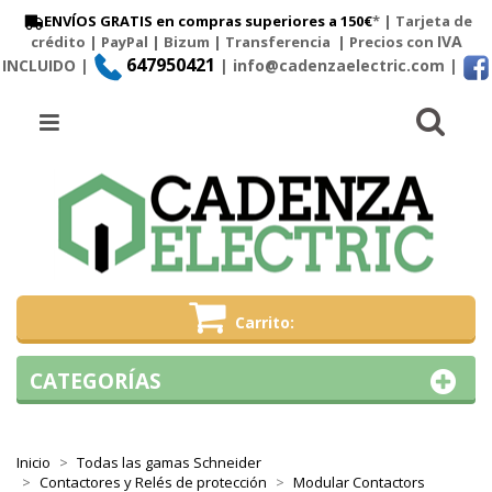
ENVÍOS GRATIS en compras superiores a 150€
* | Tarjeta de
IVA
crédito | PayPal |
Bizum
|
Transferencia
| Precios con
647950421
INCLUIDO |
| info@cadenzaelectric.com
|
Busc
Menú
Carrito
CATEGORÍAS
Inicio
Todas las gamas Schneider
Contactores y Relés de protección
Modular Contactors