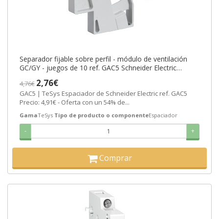
Separador fijable sobre perfil - módulo de ventilación
GC/GY - juegos de 10 ref. GAC5 Schneider Electric
[PLAZO 3-6 SEMANAS]
2,76€
4,76€
GAC5 | TeSys Espaciador de Schneider Electric ref. GAC5
Precio: 4,91€ - Oferta con un 54% de...
Gama
TeSys
Tipo de producto o componente
Espaciador
-
+
Comprar