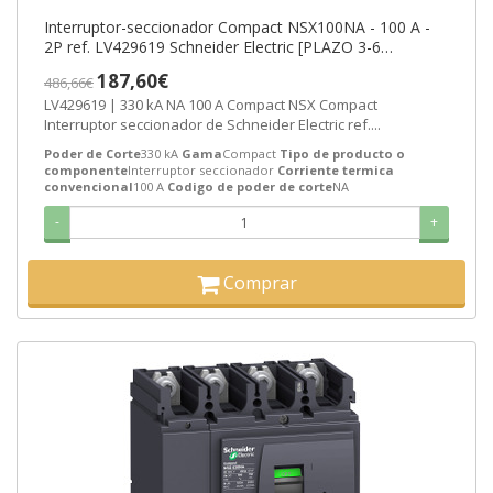
Interruptor-seccionador Compact NSX100NA - 100 A -
2P ref. LV429619 Schneider Electric [PLAZO 3-6
SEMANAS]
187,60€
486,66€
LV429619 | 330 kA NA 100 A Compact NSX Compact
Interruptor seccionador de Schneider Electric ref....
Poder de Corte
330 kA
Gama
Compact
Tipo de producto o
componente
Interruptor seccionador
Corriente termica
convencional
100 A
Codigo de poder de corte
NA
-
+
Comprar