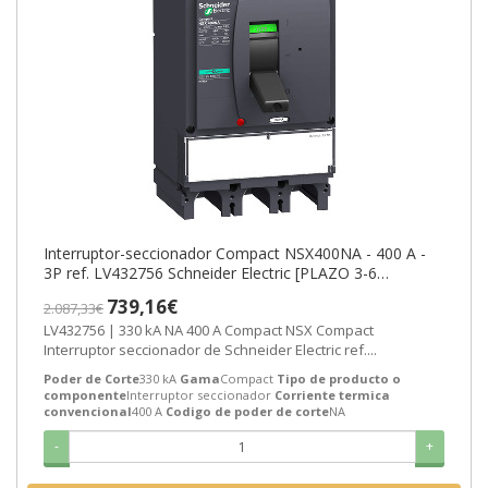
Interruptor-seccionador Compact NSX400NA - 400 A -
3P ref. LV432756 Schneider Electric [PLAZO 3-6
SEMANAS]
739,16€
2.087,33€
LV432756 | 330 kA NA 400 A Compact NSX Compact
Interruptor seccionador de Schneider Electric ref....
Poder de Corte
330 kA
Gama
Compact
Tipo de producto o
componente
Interruptor seccionador
Corriente termica
convencional
400 A
Codigo de poder de corte
NA
-
+