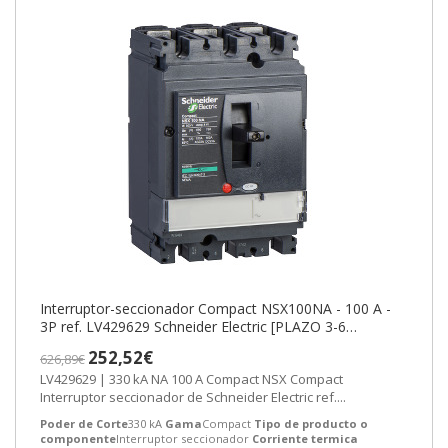
Interruptor-seccionador Compact NSX100NA - 100 A -
3P ref. LV429629 Schneider Electric [PLAZO 3-6
SEMANAS]
252,52€
626,89€
LV429629 | 330 kA NA 100 A Compact NSX Compact
Interruptor seccionador de Schneider Electric ref....
Poder de Corte
330 kA
Gama
Compact
Tipo de producto o
componente
Interruptor seccionador
Corriente termica