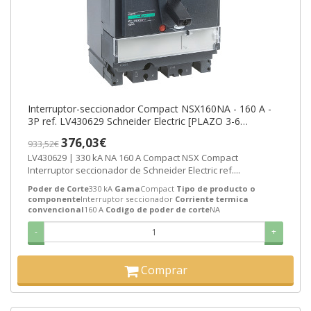
Interruptor-seccionador Compact NSX160NA - 160 A -
3P ref. LV430629 Schneider Electric [PLAZO 3-6
SEMANAS]
376,03€
933,52€
LV430629 | 330 kA NA 160 A Compact NSX Compact
Interruptor seccionador de Schneider Electric ref....
Poder de Corte
330 kA
Gama
Compact
Tipo de producto o
componente
Interruptor seccionador
Corriente termica
convencional
160 A
Codigo de poder de corte
NA
-
+
Comprar