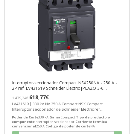
Interruptor-seccionador Compact NSX250NA - 250 A -
2P ref. LV431619 Schneider Electric [PLAZO 3-6
SEMANAS]
618,77€
1.479,24€
LV431619 | 330 kA NA 250 A Compact NSX Compact
Interruptor seccionador de Schneider Electric ref....
Poder de Corte
330 kA
Gama
Compact
Tipo de producto o
componente
Interruptor seccionador
Corriente termica
convencional
250 A
Codigo de poder de corte
NA