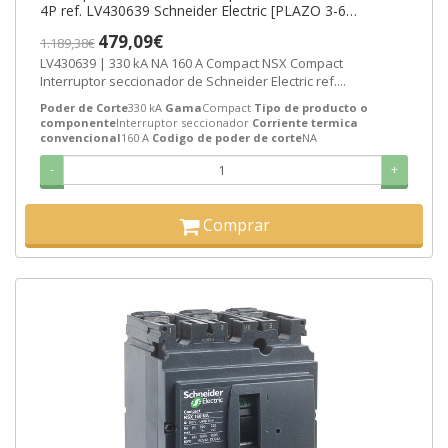
4P ref. LV430639 Schneider Electric [PLAZO 3-6
SEMANAS]
479,09€
1.189,38€
LV430639 | 330 kA NA 160 A Compact NSX Compact
Interruptor seccionador de Schneider Electric ref....
Poder de Corte
330 kA
Gama
Compact
Tipo de producto o
componente
Interruptor seccionador
Corriente termica
convencional
160 A
Codigo de poder de corte
NA
-
+
Comprar