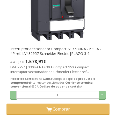
Interruptor-seccionador Compact NSX630NA - 630 A -
4P ref. LV432957 Schneider Electric [PLAZO 3-6
SEMANAS]
1.578,91€
4.458,73€
LV432957 | 330 kA NA 630 A Compact NSX Compact
Interruptor seccionador de Schneider Electric ref....
Poder de Corte
330 kA
Gama
Compact
Tipo de producto o
componente
Interruptor seccionador
Corriente termica
convencional
630 A
Codigo de poder de corte
NA
-
+
Comprar