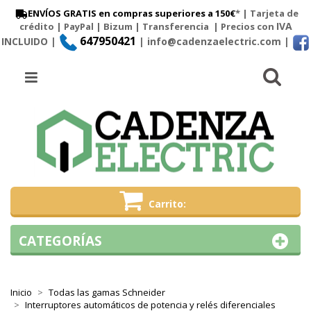
ENVÍOS GRATIS en compras superiores a 150€
* | Tarjeta de
IVA
crédito | PayPal |
Bizum
|
Transferencia
| Precios con
647950421
INCLUIDO |
| info@cadenzaelectric.com
|
Busc
Menú
Carrito
CATEGORÍAS
Inicio
Todas las gamas Schneider
Interruptores automáticos de potencia y relés diferenciales