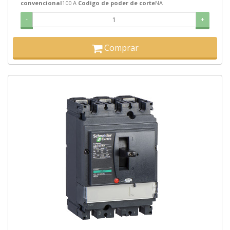
convencional
100 A
Codigo de poder de corte
NA
-
+
Comprar