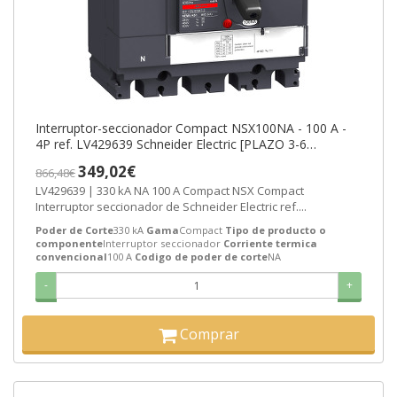
Interruptor-seccionador Compact NSX100NA - 100 A -
4P ref. LV429639 Schneider Electric [PLAZO 3-6
SEMANAS]
349,02€
866,48€
LV429639 | 330 kA NA 100 A Compact NSX Compact
Interruptor seccionador de Schneider Electric ref....
Poder de Corte
330 kA
Gama
Compact
Tipo de producto o
componente
Interruptor seccionador
Corriente termica
convencional
100 A
Codigo de poder de corte
NA
-
+
Comprar