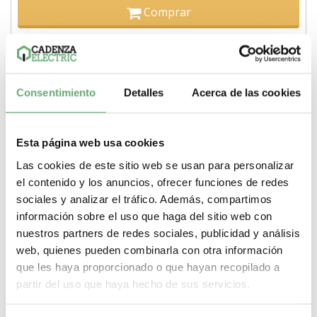
Comprar
Consentimiento
Detalles
Acerca de las cookies
Esta página web usa cookies
Las cookies de este sitio web se usan para personalizar
el contenido y los anuncios, ofrecer funciones de redes
sociales y analizar el tráfico. Además, compartimos
información sobre el uso que haga del sitio web con
nuestros partners de redes sociales, publicidad y análisis
web, quienes pueden combinarla con otra información
que les haya proporcionado o que hayan recopilado a
Interruptor-seccionador Compact NSX250NA - 250 A -
partir del uso que haya hecho de sus servicios.
4P ref. LV431639 Schneider Electric [PLAZO 3-6
SEMANAS]
969,53€
2.406,93€