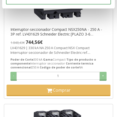
Interruptor-seccionador Compact NSX250NA - 250 A -
3P ref. LV431629 Schneider Electric [PLAZO 3-6
SEMANAS]
744,56€
1.848,43€
LV431629 | 330 kA NA 250 A Compact NSX Compact
Interruptor seccionador de Schneider Electric ref....
Poder de Corte
330 kA
Gama
Compact
Tipo de producto o
componente
Interruptor seccionador
Corriente termica
convencional
250 A
Codigo de poder de corte
NA
-
+
Comprar