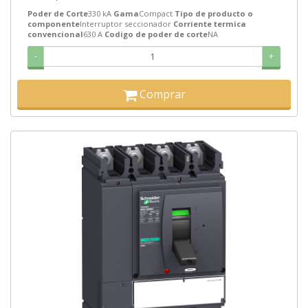
Poder de Corte
330 kA
Gama
Compact
Tipo de producto o
componente
Interruptor seccionador
Corriente termica
convencional
630 A
Codigo de poder de corte
NA
-
+
Comprar