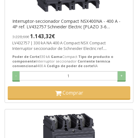
Interruptor-seccionador Compact NSX400NA - 400 A -
4P ref. LV432757 Schneider Electric [PLAZO 3-6
SEMANAS]
1.143,32€
3.228,66€
LV432757 | 330 kA NA 400 A Compact NSX Compact
Interruptor seccionador de Schneider Electric ref....
Poder de Corte
330 kA
Gama
Compact
Tipo de producto o
componente
Interruptor seccionador
Corriente termica
convencional
400 A
Codigo de poder de corte
NA
-
+
Comprar