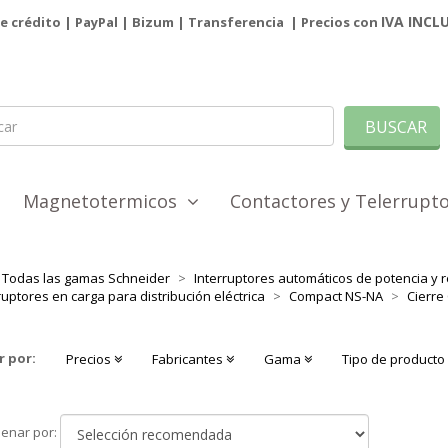
IVA INCL
de crédito | PayPal |
Bizum
|
Transferencia
| Precios con
BUSCAR
Magnetotermicos
Contactores y Telerrup
Todas las gamas Schneider
Interruptores automáticos de potencia y r
ruptores en carga para distribución eléctrica
Compact NS-NA
Cierre
r por:
Precios
Fabricantes
Gama
Tipo de product
Ordenar
enar por:
por