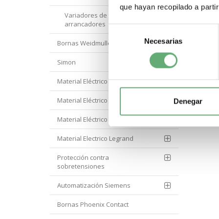
que hayan recopilado a parti
Variadores de velocidad y
arrancadores
Selección
Necesarias
de
Bornas Weidmuller
consentimiento
Simon
Material Eléctrico Eaton
Material Eléctrico Hager
Denegar
Material Eléctrico Hyundai
Material Electrico Legrand
Protección contra
sobretensiones
Automatización Siemens
Bornas Phoenix Contact