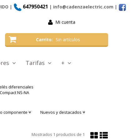
647950421
UIDO |
| info@cadenzaelectric.com
|
Mi cuenta
Carrito
Sin artículos
tores
Tarifas
+
elés diferenciales
 Compact NS-NA
o o componente
Nuevos y destacados
Mostrar
Mostrar
Mostrados
1
productos de
1
en
en