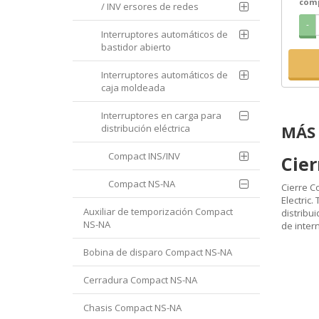
com
/ INV ersores de redes
-
Interruptores automáticos de
bastidor abierto
Interruptores automáticos de
caja moldeada
Interruptores en carga para
MÁS 
distribución eléctrica
Compact INS/INV
Cie
Compact NS-NA
Cierre C
Electric
Auxiliar de temporización Compact
distribu
NS-NA
de intern
Bobina de disparo Compact NS-NA
Cerradura Compact NS-NA
Chasis Compact NS-NA