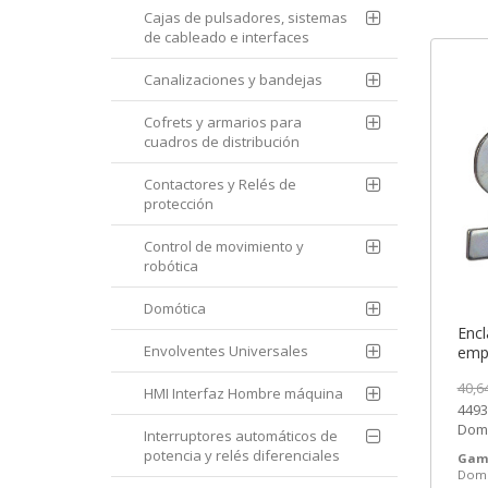
Cajas de pulsadores, sistemas
de cableado e interfaces
Canalizaciones y bandejas
Cofrets y armarios para
cuadros de distribución
Contactores y Relés de
protección
Control de movimiento y
robótica
Domótica
Encl
Envolventes Universales
emp
V/C1
40,6
4493
HMI Interfaz Hombre máquina
4493
3-6
Domi
Interruptores automáticos de
Elect
potencia y relés diferenciales
Gam
Dom