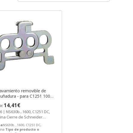
avamiento removible de
uñadura - para C1251 1000
251 CC/NS630b..1600 ref.
14,41€
4€
6 Schneider Electric [PLAZO
6 | NS630b...1600, C1251 DC,
 SEMANAS
na Cierre de Schneider
ric ref. 44936 Precio: 10,48€ -...
a
NS630b...1600, C1251 DC,
ina
Tipo de producto o