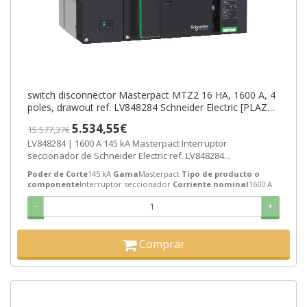
switch disconnector Masterpact MTZ2 16 HA, 1600 A, 4
poles, drawout ref. LV848284 Schneider Electric [PLAZO
3-6 SEMANAS]
5.534,55€
15.577,37€
LV848284 | 1600 A 145 kA Masterpact Interruptor
seccionador de Schneider Electric ref. LV848284...
Poder de Corte
145 kA
Gama
Masterpact
Tipo de producto o
componente
Interruptor seccionador
Corriente nominal
1600 A
-
+
Comprar