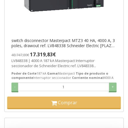
switch disconnector Masterpact MTZ3 40 HA, 4000 A, 3
poles, drawout ref. LV848338 Schneider Electric [PLAZO
3-6 SEMANAS]
17.319,83€
48.747,80€
LV848338 | 4000 A 187 kA Masterpact Interruptor
seccionador de Schneider Electric ref. LV848338...
Poder de Corte
187 kA
Gama
Masterpact
Tipo de producto o
componente
Interruptor seccionador
Corriente nominal
4000 A
-
+
Comprar