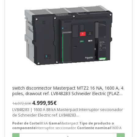
switch disconnector Masterpact MTZ2 16 NA, 1600 A, 4
poles, drawout ref. LV848283 Schneider Electric [PLAZO
3-6 SEMANAS]
4.999,95€
14.072,69€
LV848283 | 1600 A 88 kA Masterpact Interruptor seccionador
de Schneider Electric ref. LV848283...
Poder de Corte
88 kA
Gama
Masterpact
Tipo de producto o
componente
Interruptor seccionador
Corriente nominal
1600 A