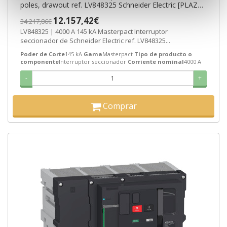
poles, drawout ref. LV848325 Schneider Electric [PLAZO
3-6 SEMANAS]
12.157,42€
34.217,86€
LV848325 | 4000 A 145 kA Masterpact Interruptor
seccionador de Schneider Electric ref. LV848325...
Poder de Corte
145 kA
Gama
Masterpact
Tipo de producto o
componente
Interruptor seccionador
Corriente nominal
4000 A
-
+
Comprar