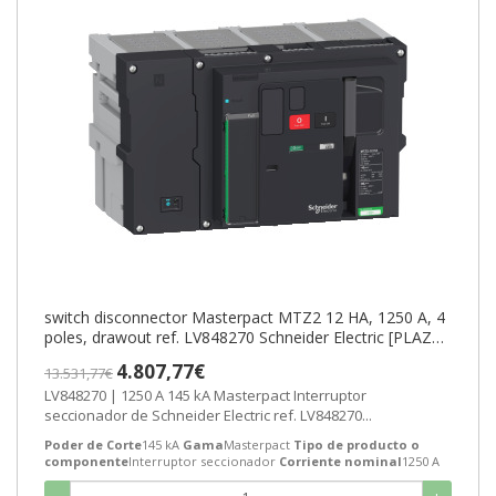
switch disconnector Masterpact MTZ2 12 HA, 1250 A, 4
poles, drawout ref. LV848270 Schneider Electric [PLAZO
3-6 SEMANAS]
4.807,77€
13.531,77€
LV848270 | 1250 A 145 kA Masterpact Interruptor
seccionador de Schneider Electric ref. LV848270...
Poder de Corte
145 kA
Gama
Masterpact
Tipo de producto o
componente
Interruptor seccionador
Corriente nominal
1250 A