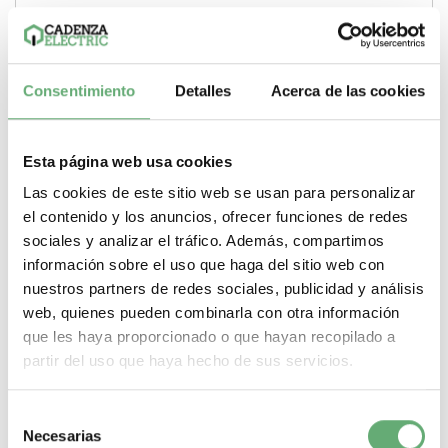
Consentimiento
Detalles
Acerca de las cookies
Esta página web usa cookies
Las cookies de este sitio web se usan para personalizar
el contenido y los anuncios, ofrecer funciones de redes
sociales y analizar el tráfico. Además, compartimos
información sobre el uso que haga del sitio web con
nuestros partners de redes sociales, publicidad y análisis
switch disconnector Masterpact MTZ2 40 HA, 4000 A, 4
poles, drawout ref. LV848330 Schneider Electric [PLAZO
web, quienes pueden combinarla con otra información
3-6 SEMANAS]
que les haya proporcionado o que hayan recopilado a
15.868,01€
44.661,54€
partir del uso que haya hecho de sus servicios.
LV848330 | 4000 A 145 kA Masterpact Interruptor
seccionador de Schneider Electric ref. LV848330...
Poder de Corte
145 kA
Gama
Masterpact
Tipo de producto o
Selección
componente
Interruptor seccionador
Corriente nominal
4000 A
Necesarias
de