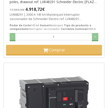
poles, drawout ref. LV848291 Schneider Electric [PLAZO
3-6 SEMANAS]
4.918,72€
13.844,06€
LV848291 | 2000 A 145 kA Masterpact Interruptor
seccionador de Schneider Electric ref. LV848291...
Poder de Corte
145 kA
Gama
Masterpact
Tipo de producto o
componente
Interruptor seccionador
Corriente nominal
2000 A
-
+
Comprar