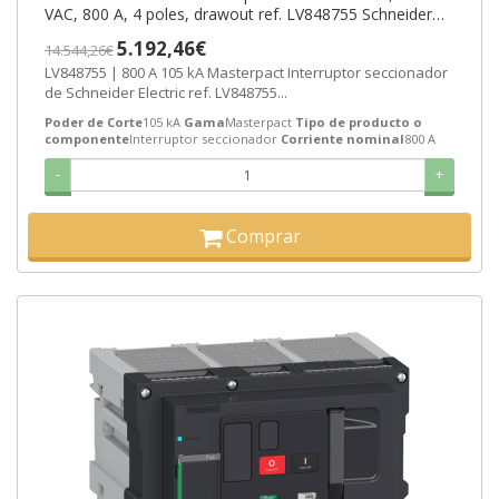
VAC, 800 A, 4 poles, drawout ref. LV848755 Schneider
Electric [PLAZO 8-15 DIAS
5.192,46€
14.544,26€
LV848755 | 800 A 105 kA Masterpact Interruptor seccionador
de Schneider Electric ref. LV848755...
Poder de Corte
105 kA
Gama
Masterpact
Tipo de producto o
componente
Interruptor seccionador
Corriente nominal
800 A
-
+
Comprar