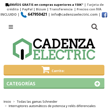
ENVÍOS GRATIS en compras superiores a 150€
* | Tarjeta de
IVA
crédito | PayPal |
Bizum
|
Transferencia
| Precios con
647950421
INCLUIDO |
| info@cadenzaelectric.com
|
Busc
Menú
Carrito
CATEGORÍAS
Inicio
Todas las gamas Schneider
Interruptores automáticos de potencia y relés diferenciales