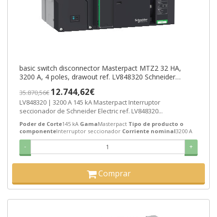
basic switch disconnector Masterpact MTZ2 32 HA,
3200 A, 4 poles, drawout ref. LV848320 Schneider
Electric [PLAZO 3-6 SEMANAS]
12.744,62€
35.870,56€
LV848320 | 3200 A 145 kA Masterpact Interruptor
seccionador de Schneider Electric ref. LV848320...
Poder de Corte
145 kA
Gama
Masterpact
Tipo de producto o
componente
Interruptor seccionador
Corriente nominal
3200 A
-
+
Comprar