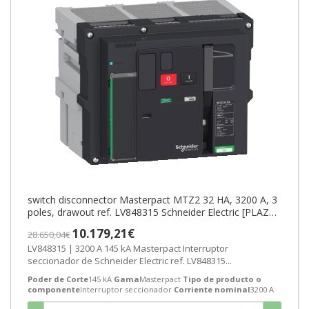
switch disconnector Masterpact MTZ2 32 HA, 3200 A, 3
poles, drawout ref. LV848315 Schneider Electric [PLAZO
3-6 SEMANAS]
10.179,21€
28.650,04€
LV848315 | 3200 A 145 kA Masterpact Interruptor
seccionador de Schneider Electric ref. LV848315...
Poder de Corte
145 kA
Gama
Masterpact
Tipo de producto o
componente
Interruptor seccionador
Corriente nominal
3200 A