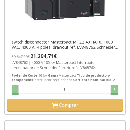
switch disconnector Masterpact MTZ2 40 HA10, 1000
VAC, 4000 A, 4 poles, drawout ref. LV848762 Schneider
Electric [PLAZO 8-15 DIA
21.294,71€
59.647,20€
LV848762 | 4000 A 105 kA Masterpact Interruptor
seccionador de Schneider Electric ref. LV848762...
Poder de Corte
105 kA
Gama
Masterpact
Tipo de producto o
componente
Interruptor seccionador
Corriente nominal
4000 A
-
+
Comprar