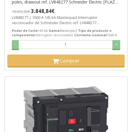
poles, drawout ref. LV848277 Schneider Electric [PLAZO
3-6 SEMANAS]
3.848,84€
10.832,82€
LV848277 | 1600 A 145 kA Masterpact Interruptor
seccionador de Schneider Electric ref. LV848277...
Poder de Corte
145 kA
Gama
Masterpact
Tipo de producto o
componente
Interruptor seccionador
Corriente nominal
1600 A
-
+
Comprar