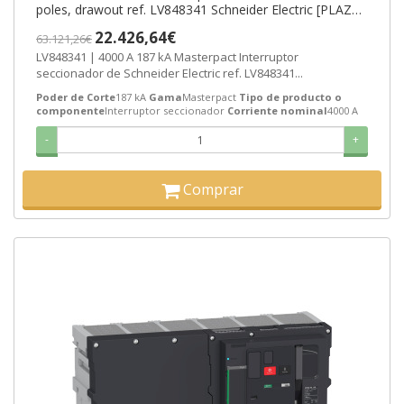
poles, drawout ref. LV848341 Schneider Electric [PLAZO
3-6 SEMANAS]
22.426,64€
63.121,26€
LV848341 | 4000 A 187 kA Masterpact Interruptor
seccionador de Schneider Electric ref. LV848341...
Poder de Corte
187 kA
Gama
Masterpact
Tipo de producto o
componente
Interruptor seccionador
Corriente nominal
4000 A
-
+
Comprar