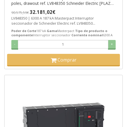
poles, drawout ref. LV848350 Schneider Electric [PLAZO
3-6 SEMANAS]
32.181,02€
90.575,59€
LV848350 | 6300 A 187 kA Masterpact Interruptor
seccionador de Schneider Electric ref. LV848350...
Poder de Corte
187 kA
Gama
Masterpact
Tipo de producto o
componente
Interruptor seccionador
Corriente nominal
6300 A
-
+
Comprar