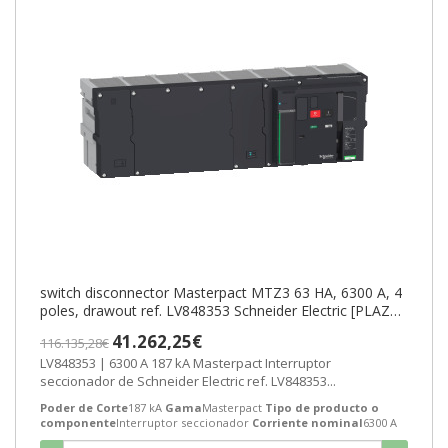
switch disconnector Masterpact MTZ3 63 HA, 6300 A, 4
poles, drawout ref. LV848353 Schneider Electric [PLAZO
3-6 SEMANAS]
41.262,25€
116.135,28€
LV848353 | 6300 A 187 kA Masterpact Interruptor
seccionador de Schneider Electric ref. LV848353...
Poder de Corte
187 kA
Gama
Masterpact
Tipo de producto o
componente
Interruptor seccionador
Corriente nominal
6300 A