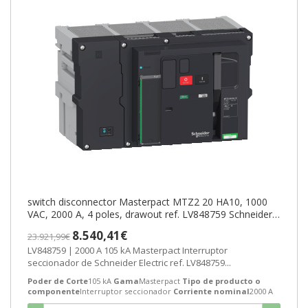
switch disconnector Masterpact MTZ2 20 HA10, 1000
VAC, 2000 A, 4 poles, drawout ref. LV848759 Schneider
Electric [PLAZO 8-15 DIA
8.540,41€
23.921,99€
LV848759 | 2000 A 105 kA Masterpact Interruptor
seccionador de Schneider Electric ref. LV848759...
Poder de Corte
105 kA
Gama
Masterpact
Tipo de producto o
componente
Interruptor seccionador
Corriente nominal
2000 A