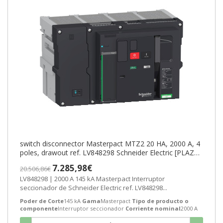
switch disconnector Masterpact MTZ2 20 HA, 2000 A, 4
poles, drawout ref. LV848298 Schneider Electric [PLAZO
3-6 SEMANAS]
7.285,98€
20.506,86€
LV848298 | 2000 A 145 kA Masterpact Interruptor
seccionador de Schneider Electric ref. LV848298...
Poder de Corte
145 kA
Gama
Masterpact
Tipo de producto o
componente
Interruptor seccionador
Corriente nominal
2000 A