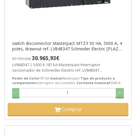
switch disconnector Masterpact MTZ3 50 HA, 5000 A, 4
poles, drawout ref. LV848347 Schneider Electric [PLAZO
3-6 SEMANAS]
30.965,93€
87.155,62€
LV848347 | 5000 A 187 kA Masterpact Interruptor
seccionador de Schneider Electric ref. LV848347...
Poder de Corte
187 kA
Gama
Masterpact
Tipo de producto o
componente
Interruptor seccionador
Corriente nominal
5000 A
-
+
Comprar