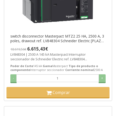
switch disconnector Masterpact MTZ2 25 HA, 2500 A, 3
poles, drawout ref. LV848304 Schneider Electric [PLAZO
3-6 SEMANAS]
6.615,43€
18.619,56€
LV848304 | 2500 A 145 kA Masterpact Interruptor
seccionador de Schneider Electric ref. LV848304...
Poder de Corte
145 kA
Gama
Masterpact
Tipo de producto o
componente
Interruptor seccionador
Corriente nominal
2500 A
-
+
Comprar