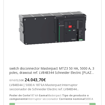
switch disconnector Masterpact MTZ3 50 HA, 5000 A, 3
poles, drawout ref. LV848344 Schneider Electric [PLAZO
3-6 SEMANAS]
24.043,70€
67.672,58€
LV848344 | 5000 A 187 kA Masterpact Interruptor
seccionador de Schneider Electric ref. LV848344...
Poder de Corte
187 kA
Gama
Masterpact
Tipo de producto o
componente
Interruptor seccionador
Corriente nominal
5000 A