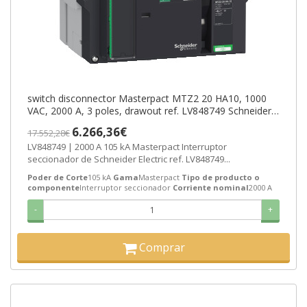
switch disconnector Masterpact MTZ2 20 HA10, 1000
VAC, 2000 A, 3 poles, drawout ref. LV848749 Schneider
Electric [PLAZO 8-15 DIA
6.266,36€
17.552,28€
LV848749 | 2000 A 105 kA Masterpact Interruptor
seccionador de Schneider Electric ref. LV848749...
Poder de Corte
105 kA
Gama
Masterpact
Tipo de producto o
componente
Interruptor seccionador
Corriente nominal
2000 A
-
+
Comprar