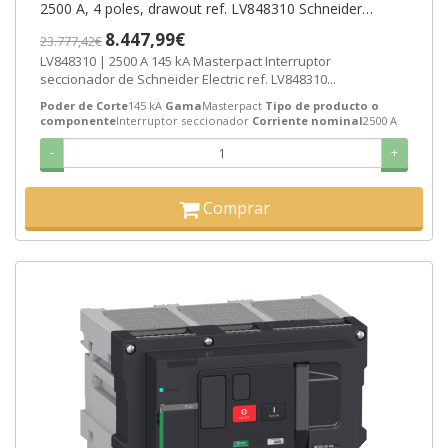
2500 A, 4 poles, drawout ref. LV848310 Schneider
Electric [PLAZO 3-6 SEMANAS]
8.447,99€
23.777,42€
LV848310 | 2500 A 145 kA Masterpact Interruptor
seccionador de Schneider Electric ref. LV848310...
Poder de Corte
145 kA
Gama
Masterpact
Tipo de producto o
componente
Interruptor seccionador
Corriente nominal
2500 A
-
+
Comprar