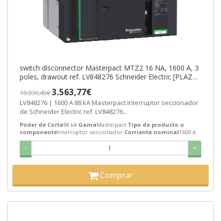
switch disconnector Masterpact MTZ2 16 NA, 1600 A, 3
poles, drawout ref. LV848276 Schneider Electric [PLAZO
3-6 SEMANAS]
3.563,77€
10.030,45€
LV848276 | 1600 A 88 kA Masterpact Interruptor seccionador
de Schneider Electric ref. LV848276...
Poder de Corte
88 kA
Gama
Masterpact
Tipo de producto o
componente
Interruptor seccionador
Corriente nominal
1600 A
-
+
Comprar