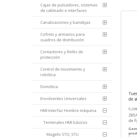
Cajas de pulsadores, sistemas
de cableado e interfaces
Canalizaciones y bandejas
Cofrets y armarios para
cuadros de distribución
Contactores y Relés de
protección
Control de movimiento y
robótica
Domótica
Tuer
Envolventes Universales
de ø
Ele
5,38
HMI Interfaz Hombre máquina
ZB5A
de f
Terminales HMI básicos
ref.
Gam
Ofert
prod
Magelis STO, STU