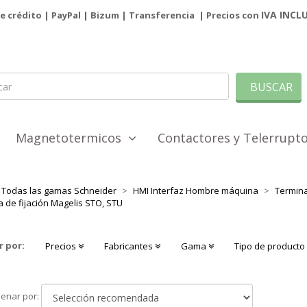
IVA INCL
de crédito | PayPal |
Bizum
|
Transferencia
| Precios con
BUSCAR
Magnetotermicos
Contactores y Telerrup
Todas las gamas Schneider
HMI Interfaz Hombre máquina
Termina
a de fijación Magelis STO, STU
r por:
Precios
Fabricantes
Gama
Tipo de product
Ordenar
enar por:
por