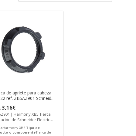
ca de apriete para cabeza
22 ref. ZB5AZ901 Schneider
ctric [PLAZO 3-6 SEMANAS]
3,16€
€
Z901 | Harmony XB5 Tierca
ijación de Schneider Electric
 ZB5AZ901 Precio: 2,09€ -
a
Harmony XB5
Tipo de
a...
ucto o componente
Tierca de