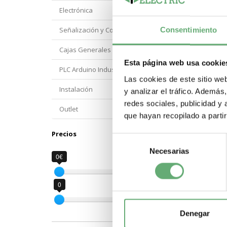
Electrónica
Señalización y Control Orbis
Consentimiento
Cajas Generales Proteccion
Esta página web usa cookie
PLC Arduino Industrial
Las cookies de este sitio we
Instalación
y analizar el tráfico. Ademá
redes sociales, publicidad y
Outlet
que hayan recopilado a parti
Precios
Selección
Necesarias
de
0€
4€
consentimiento
0
4
Denegar