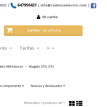
647950421
UIDO |
| info@cadenzaelectric.com
|
Mi cuenta
Carrito
Sin artículos
tores
Tarifas
+
les HMI básicos
Magelis STO, STU
o o componente
Nuevos y destacados
Mostrar
Mostrar
Mostrados
1
productos de
1
en
en