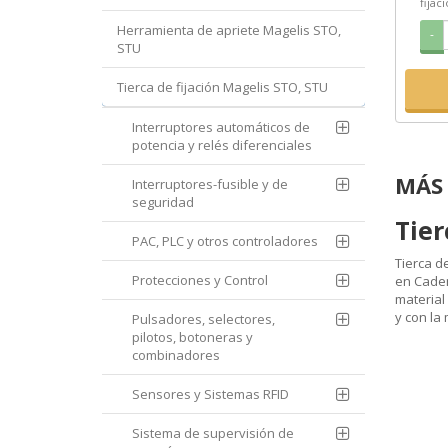
fijac
Herramienta de apriete Magelis STO,
-
STU
Tierca de fijación Magelis STO, STU
Interruptores automáticos de
potencia y relés diferenciales
MÁS 
Interruptores-fusible y de
seguridad
Tier
PAC, PLC y otros controladores
Tierca d
Protecciones y Control
en Caden
material
y con la 
Pulsadores, selectores,
pilotos, botoneras y
combinadores
Sensores y Sistemas RFID
Sistema de supervisión de