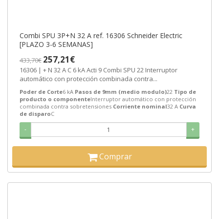
Combi SPU 3P+N 32 A ref. 16306 Schneider Electric
[PLAZO 3-6 SEMANAS]
257,21€
433,70€
16306 | + N 32 A C 6 kA Acti 9 Combi SPU 22 Interruptor
automático con protección combinada contra...
Poder de Corte
6 kA
Pasos de 9mm (medio modulo)
22
Tipo de
producto o componente
Interruptor automático con protección
combinada contra sobretensiones
Corriente nominal
32 A
Curva
de disparo
C
-
+
Comprar