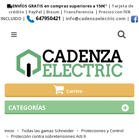
ENVÍOS GRATIS en compras superiores a 150€
* | Tarjeta de
IVA
crédito | PayPal |
Bizum
|
Transferencia
| Precios con
647950421
INCLUIDO |
| info@cadenzaelectric.com
|
Busc
Menú
Carrito
CATEGORÍAS
Inicio
Todas las gamas Schneider
Protecciones y Control
Protección contra sobretensiones Acti 9