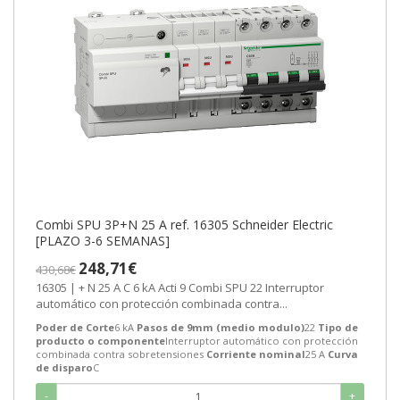
Combi SPU 3P+N 25 A ref. 16305 Schneider Electric
[PLAZO 3-6 SEMANAS]
248,71€
430,68€
16305 | + N 25 A C 6 kA Acti 9 Combi SPU 22 Interruptor
automático con protección combinada contra...
Poder de Corte
6 kA
Pasos de 9mm (medio modulo)
22
Tipo de
producto o componente
Interruptor automático con protección
combinada contra sobretensiones
Corriente nominal
25 A
Curva
de disparo
C
-
+