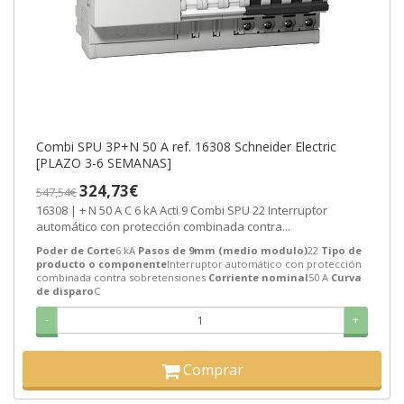
Combi SPU 3P+N 50 A ref. 16308 Schneider Electric
[PLAZO 3-6 SEMANAS]
324,73€
547,54€
16308 | + N 50 A C 6 kA Acti 9 Combi SPU 22 Interruptor
automático con protección combinada contra...
Poder de Corte
6 kA
Pasos de 9mm (medio modulo)
22
Tipo de
producto o componente
Interruptor automático con protección
combinada contra sobretensiones
Corriente nominal
50 A
Curva
de disparo
C
-
+
Comprar