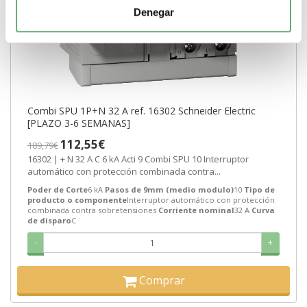
Denegar
Combi SPU 1P+N 32 A ref. 16302 Schneider Electric
[PLAZO 3-6 SEMANAS]
112,55€
189,79€
16302 | + N 32 A C 6 kA Acti 9 Combi SPU 10 Interruptor
automático con protección combinada contra...
Poder de Corte
6 kA
Pasos de 9mm (medio modulo)
10
Tipo de
producto o componente
Interruptor automático con protección
combinada contra sobretensiones
Corriente nominal
32 A
Curva
de disparo
C
-
+
Comprar