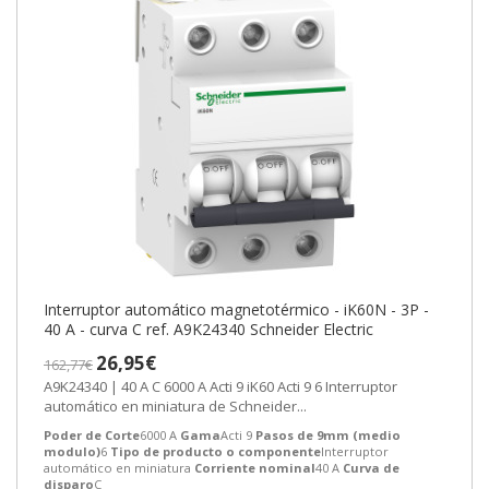
Interruptor automático magnetotérmico - iK60N - 3P -
40 A - curva C ref. A9K24340 Schneider Electric
26,95€
162,77€
A9K24340 | 40 A C 6000 A Acti 9 iK60 Acti 9 6 Interruptor
automático en miniatura de Schneider...
Poder de Corte
6000 A
Gama
Acti 9
Pasos de 9mm (medio
modulo)
6
Tipo de producto o componente
Interruptor
automático en miniatura
Corriente nominal
40 A
Curva de
disparo
C