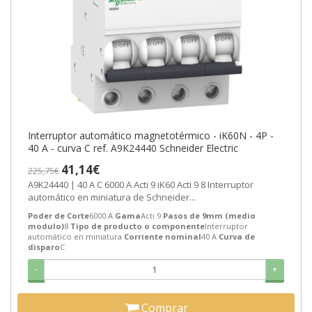
Interruptor automático magnetotérmico - iK60N - 4P -
40 A - curva C ref. A9K24440 Schneider Electric
41,14€
225,75€
A9K24440 | 40 A C 6000 A Acti 9 iK60 Acti 9 8 Interruptor
automático en miniatura de Schneider...
Poder de Corte
6000 A
Gama
Acti 9
Pasos de 9mm (medio
modulo)
8
Tipo de producto o componente
Interruptor
automático en miniatura
Corriente nominal
40 A
Curva de
disparo
C
-
+
Comprar