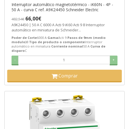
Interruptor automático magnetotérmico - iK60N - 4P -
50 A - curva C ref. A9K24450 Schneider Electric
66,00€
482,54€
A9K24450 | 50 A C 6000 A Acti 9 iK60 Acti 9 8 Interruptor
automático en miniatura de Schneider...
Poder de Corte
6000 A
Gama
Acti 9
Pasos de 9mm (medio
modulo)
8
Tipo de producto o componente
Interruptor
automático en miniatura
Corriente nominal
50 A
Curva de
disparo
C
-
+
Comprar