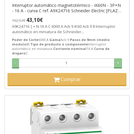
Interruptor automático magnetotérmico - iK60N - 3P+N
- 16 A - curva C ref. A9K24716 Schneider Electric [PLAZO
3-6 SEMANAS]
43,10€
162,52€
A9K24716 | + N 16 A C 6000 A Acti 9 iK60 Acti 9 8 Interruptor
automático en miniatura de Schneider...
Poder de Corte
6000 A
Gama
Acti 9
Pasos de 9mm (medio
modulo)
8
Tipo de producto o componente
Interruptor
automático en miniatura
Corriente nominal
16 A
Curva de
disparo
C
-
+
Comprar