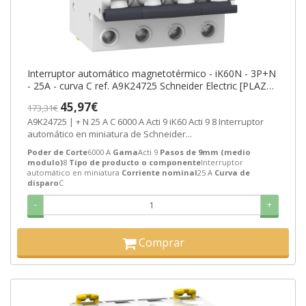
Interruptor automático magnetotérmico - iK60N - 3P+N
- 25A - curva C ref. A9K24725 Schneider Electric [PLAZO
3-6 SEMANAS]
45,97€
173,31€
A9K24725 | + N 25 A C 6000 A Acti 9 iK60 Acti 9 8 Interruptor
automático en miniatura de Schneider...
Poder de Corte
6000 A
Gama
Acti 9
Pasos de 9mm (medio
modulo)
8
Tipo de producto o componente
Interruptor
automático en miniatura
Corriente nominal
25 A
Curva de
disparo
C
-
+
Comprar