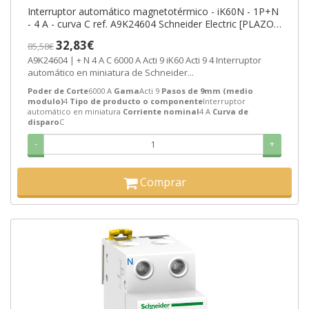
Interruptor automático magnetotérmico - iK60N - 1P+N
- 4 A - curva C ref. A9K24604 Schneider Electric [PLAZO
3-6 SEMANAS]
32,83€
85,58€
A9K24604 | + N 4 A C 6000 A Acti 9 iK60 Acti 9 4 Interruptor
automático en miniatura de Schneider...
Poder de Corte
6000 A
Gama
Acti 9
Pasos de 9mm (medio
modulo)
4
Tipo de producto o componente
Interruptor
automático en miniatura
Corriente nominal
4 A
Curva de
disparo
C
-
+
Comprar