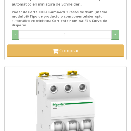
automático en miniatura de Schneider...
Poder de Corte
6000 A
Gama
Acti 9
Pasos de 9mm (medio
modulo)
6
Tipo de producto o componente
Interruptor
automático en miniatura
Corriente nominal
63 A
Curva de
disparo
C
-
+
Comprar