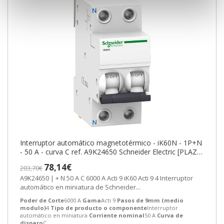
Interruptor automático magnetotérmico - iK60N - 1P+N
- 50 A - curva C ref. A9K24650 Schneider Electric [PLAZO
3-6 SEMANAS]
78,14€
203,70€
A9K24650 | + N 50 A C 6000 A Acti 9 iK60 Acti 9 4 Interruptor
automático en miniatura de Schneider...
Poder de Corte
6000 A
Gama
Acti 9
Pasos de 9mm (medio
modulo)
4
Tipo de producto o componente
Interruptor
automático en miniatura
Corriente nominal
50 A
Curva de
disparo
C