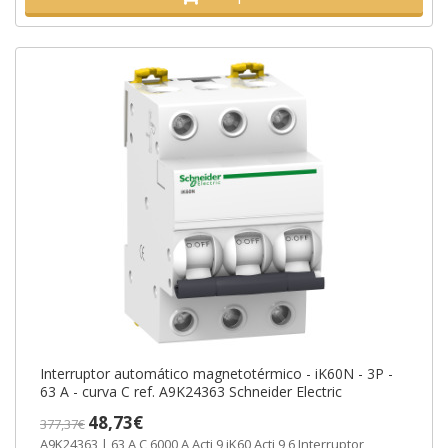
Interruptor automático magnetotérmico - iK60N - 3P -
63 A - curva C ref. A9K24363 Schneider Electric
48,73€
377,37€
A9K24363 | 63 A C 6000 A Acti 9 iK60 Acti 9 6 Interruptor