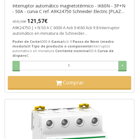
Interruptor automático magnetotérmico - iK60N - 3P+N
- 50A - curva C ref. A9K24750 Schneider Electric [PLAZO
3-6 SEMANAS]
121,57€
458,38€
A9K24750 | + N 50 A C 6000 A Acti 9 iK60 Acti 9 8 Interruptor
automático en miniatura de Schneider...
Poder de Corte
6000 A
Gama
Acti 9
Pasos de 9mm (medio
modulo)
8
Tipo de producto o componente
Interruptor
automático en miniatura
Corriente nominal
50 A
Curva de
disparo
C
-
+
Comprar