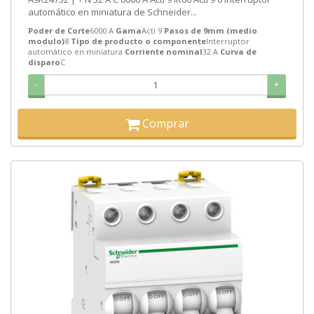
automático en miniatura de Schneider...
Poder de Corte
6000 A
Gama
Acti 9
Pasos de 9mm (medio
modulo)
8
Tipo de producto o componente
Interruptor
automático en miniatura
Corriente nominal
32 A
Curva de
disparo
C
-
+
Comprar