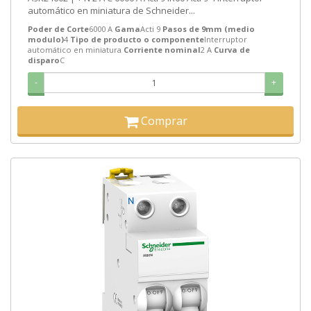
automático en miniatura de Schneider...
Poder de Corte
6000 A
Gama
Acti 9
Pasos de 9mm (medio
modulo)
4
Tipo de producto o componente
Interruptor
automático en miniatura
Corriente nominal
2 A
Curva de
disparo
C
-
+
Comprar