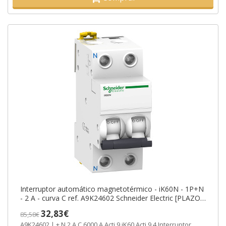
Interruptor automático magnetotérmico - iK60N - 1P+N
- 2 A - curva C ref. A9K24602 Schneider Electric [PLAZO
3-6 SEMANAS]
32,83€
85,58€
A9K24602 | + N 2 A C 6000 A Acti 9 iK60 Acti 9 4 Interruptor