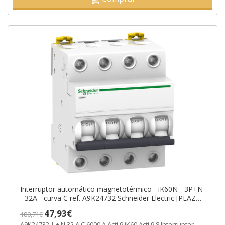
Interruptor automático magnetotérmico - iK60N - 3P+N
- 32A - curva C ref. A9K24732 Schneider Electric [PLAZO
3-6 SEMANAS]
47,93€
180,71€
A9K24732 | + N 32 A C 6000 A Acti 9 iK60 Acti 9 8 Interruptor