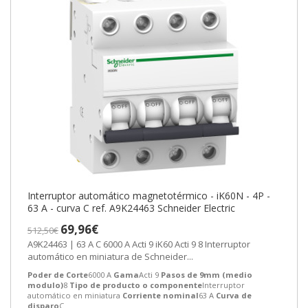
Interruptor automático magnetotérmico - iK60N - 4P -
63 A - curva C ref. A9K24463 Schneider Electric
69,96€
512,50€
A9K24463 | 63 A C 6000 A Acti 9 iK60 Acti 9 8 Interruptor
automático en miniatura de Schneider...
Poder de Corte
6000 A
Gama
Acti 9
Pasos de 9mm (medio
modulo)
8
Tipo de producto o componente
Interruptor
automático en miniatura
Corriente nominal
63 A
Curva de
disparo
C