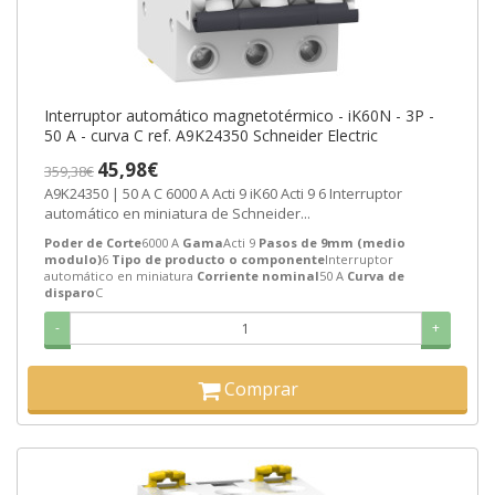
Interruptor automático magnetotérmico - iK60N - 3P -
50 A - curva C ref. A9K24350 Schneider Electric
45,98€
359,38€
A9K24350 | 50 A C 6000 A Acti 9 iK60 Acti 9 6 Interruptor
automático en miniatura de Schneider...
Poder de Corte
6000 A
Gama
Acti 9
Pasos de 9mm (medio
modulo)
6
Tipo de producto o componente
Interruptor
automático en miniatura
Corriente nominal
50 A
Curva de
disparo
C
-
+
Comprar