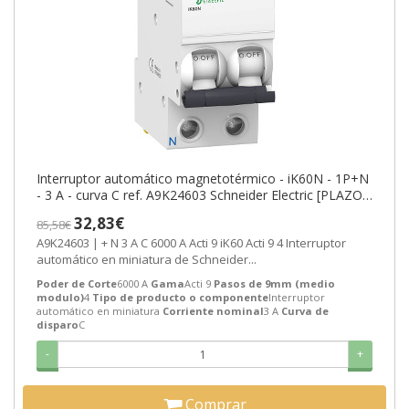
Interruptor automático magnetotérmico - iK60N - 1P+N
- 3 A - curva C ref. A9K24603 Schneider Electric [PLAZO
3-6 SEMANAS]
32,83€
85,58€
A9K24603 | + N 3 A C 6000 A Acti 9 iK60 Acti 9 4 Interruptor
automático en miniatura de Schneider...
Poder de Corte
6000 A
Gama
Acti 9
Pasos de 9mm (medio
modulo)
4
Tipo de producto o componente
Interruptor
automático en miniatura
Corriente nominal
3 A
Curva de
disparo
C
-
+
Comprar