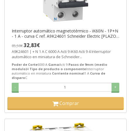
Interruptor automático magnetotérmico - iK60N - 1P+N
- 1 A - curva C ref. A9K24601 Schneider Electric [PLAZO
3-6 SEMANAS]
32,83€
85,58€
A9K24601 | + N 1 A C 6000 A Acti 9 iK60 Acti 9 4 Interruptor
automático en miniatura de Schneider...
Poder de Corte
6000 A
Gama
Acti 9
Pasos de 9mm (medio
modulo)
4
Tipo de producto o componente
Interruptor
automático en miniatura
Corriente nominal
1 A
Curva de
disparo
C
-
+
Comprar