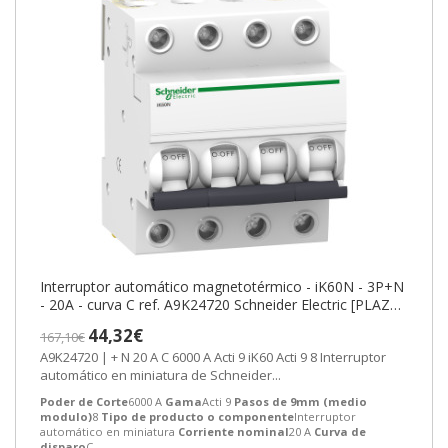
Interruptor automático magnetotérmico - iK60N - 3P+N
- 20A - curva C ref. A9K24720 Schneider Electric [PLAZO
3-6 SEMANAS]
44,32€
167,10€
A9K24720 | + N 20 A C 6000 A Acti 9 iK60 Acti 9 8 Interruptor
automático en miniatura de Schneider...
Poder de Corte
6000 A
Gama
Acti 9
Pasos de 9mm (medio
modulo)
8
Tipo de producto o componente
Interruptor
automático en miniatura
Corriente nominal
20 A
Curva de
disparo
C