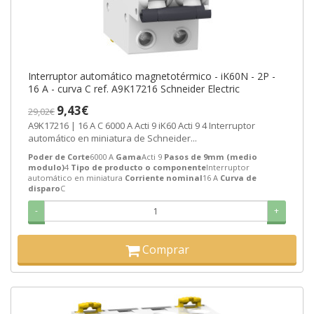
Interruptor automático magnetotérmico - iK60N - 2P -
16 A - curva C ref. A9K17216 Schneider Electric
9,43€
29,02€
A9K17216 | 16 A C 6000 A Acti 9 iK60 Acti 9 4 Interruptor
automático en miniatura de Schneider...
Poder de Corte
6000 A
Gama
Acti 9
Pasos de 9mm (medio
modulo)
4
Tipo de producto o componente
Interruptor
automático en miniatura
Corriente nominal
16 A
Curva de
disparo
C
-
+
Comprar