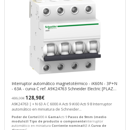
Interruptor automático magnetotérmico - iK60N - 3P+N
- 63A - curva C ref. A9K24763 Schneider Electric [PLAZO
3-6 SEMANAS]
128,98€
486,30€
A9K24763 | + N 63 A C 6000 A Acti 9 iK60 Acti 9 8 Interruptor
automático en miniatura de Schneider...
Poder de Corte
6000 A
Gama
Acti 9
Pasos de 9mm (medio
modulo)
8
Tipo de producto o componente
Interruptor
automático en miniatura
Corriente nominal
63 A
Curva de
disparo
C