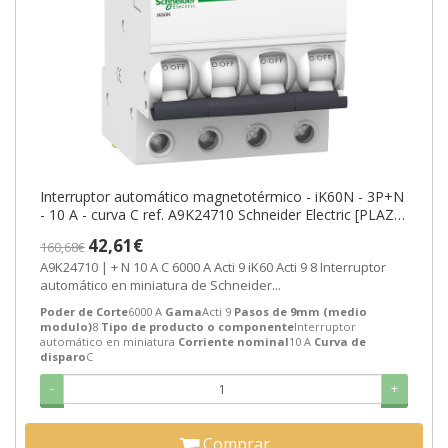
Interruptor automático magnetotérmico - iK60N - 3P+N
- 10 A - curva C ref. A9K24710 Schneider Electric [PLAZO
3-6 SEMANAS]
42,61€
160,68€
A9K24710 | + N 10 A C 6000 A Acti 9 iK60 Acti 9 8 Interruptor
automático en miniatura de Schneider...
Poder de Corte
6000 A
Gama
Acti 9
Pasos de 9mm (medio
modulo)
8
Tipo de producto o componente
Interruptor
automático en miniatura
Corriente nominal
10 A
Curva de
disparo
C
-
+
Comprar