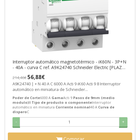
Interruptor automático magnetotérmico - iK60N - 3P+N
- 40A - curva C ref. A9K24740 Schneider Electric [PLAZO
3-6 SEMANAS]
56,88€
214,46€
A9K24740 | + N 40 A C 6000 A Acti 9 iK60 Acti 9 8 Interruptor
automático en miniatura de Schneider...
Poder de Corte
6000 A
Gama
Acti 9
Pasos de 9mm (medio
modulo)
8
Tipo de producto o componente
Interruptor
automático en miniatura
Corriente nominal
40 A
Curva de
disparo
C
-
+
Comprar