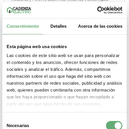
automático en miniatura de Schneider...
Poder de Corte
6000 A
Gama
Acti 9
Pasos de 9mm (medio
modulo)
8
Tipo de producto o componente
Interruptor
automático en miniatura
Corriente nominal
6 A
Curva de
disparo
C
Consentimiento
Detalles
Acerca de las cookies
-
+
Esta página web usa cookies
Comprar
Las cookies de este sitio web se usan para personalizar
el contenido y los anuncios, ofrecer funciones de redes
sociales y analizar el tráfico. Además, compartimos
información sobre el uso que haga del sitio web con
nuestros partners de redes sociales, publicidad y análisis
web, quienes pueden combinarla con otra información
que les haya proporcionado o que hayan recopilado a
partir del uso que haya hecho de sus servicios.
Selección
Necesarias
de