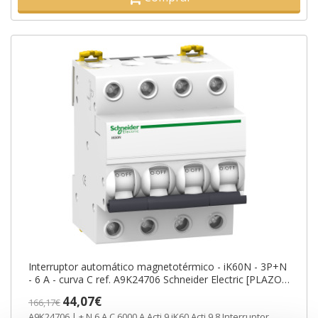
Interruptor automático magnetotérmico - iK60N - 3P+N
- 6 A - curva C ref. A9K24706 Schneider Electric [PLAZO
3-6 SEMANAS]
44,07€
166,17€
A9K24706 | + N 6 A C 6000 A Acti 9 iK60 Acti 9 8 Interruptor