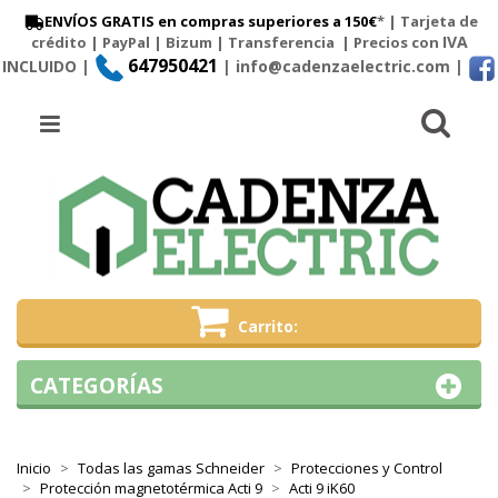
ENVÍOS GRATIS en compras superiores a 150€
* | Tarjeta de
IVA
crédito | PayPal |
Bizum
|
Transferencia
| Precios con
647950421
INCLUIDO |
| info@cadenzaelectric.com
|
Busc
Menú
Carrito
CATEGORÍAS
Inicio
Todas las gamas Schneider
Protecciones y Control
Protección magnetotérmica Acti 9
Acti 9 iK60