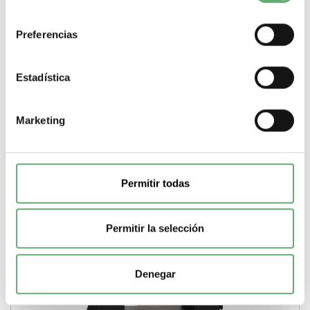
consentimiento
187,29€
208,94€
LVCT00202S | 200 A PowerLogic Transformador de corriente
Preferencias
de Schneider Electric ref. LVCT00202S...
Gama
PowerLogic
Tipo de producto o
componente
Transformador de corriente
Corriente
Estadística
nominal
200 A
-
+
Marketing
Comprar
Permitir todas
Permitir la selección
Denegar