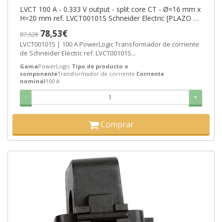
LVCT 100 A - 0.333 V output - split core CT - Ø=16 mm x
H=20 mm ref. LVCT00101S Schneider Electric [PLAZO 3-
6 SEMANAS]
78,53€
87,62€
LVCT00101S | 100 A PowerLogic Transformador de corriente
de Schneider Electric ref. LVCT00101S...
Gama
PowerLogic
Tipo de producto o
componente
Transformador de corriente
Corriente
nominal
100 A
-
+
Comprar