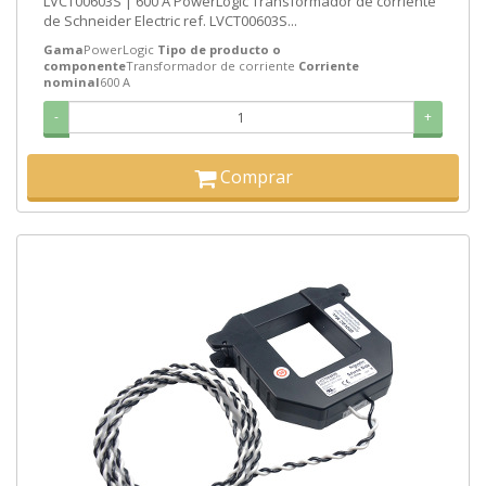
LVCT00603S | 600 A PowerLogic Transformador de corriente
de Schneider Electric ref. LVCT00603S...
Gama
PowerLogic
Tipo de producto o
componente
Transformador de corriente
Corriente
nominal
600 A
-
+
Comprar