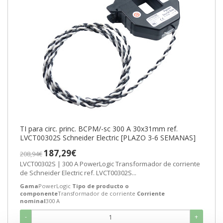
TI para circ. princ. BCPM/-sc 300 A 30x31mm ref.
LVCT00302S Schneider Electric [PLAZO 3-6 SEMANAS]
187,29€
208,94€
LVCT00302S | 300 A PowerLogic Transformador de corriente
de Schneider Electric ref. LVCT00302S...
Gama
PowerLogic
Tipo de producto o
componente
Transformador de corriente
Corriente
nominal
300 A
-
+