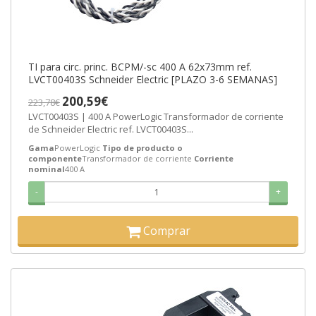
TI para circ. princ. BCPM/-sc 400 A 62x73mm ref.
LVCT00403S Schneider Electric [PLAZO 3-6 SEMANAS]
200,59€
223,78€
LVCT00403S | 400 A PowerLogic Transformador de corriente
de Schneider Electric ref. LVCT00403S...
Gama
PowerLogic
Tipo de producto o
componente
Transformador de corriente
Corriente
nominal
400 A
-
+
Comprar