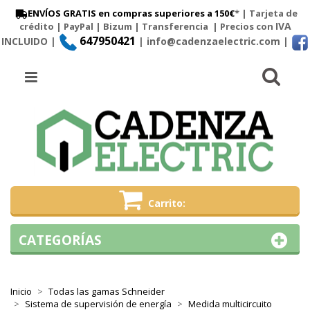
ENVÍOS GRATIS en compras superiores a 150€
* | Tarjeta de
IVA
crédito | PayPal |
Bizum
|
Transferencia
| Precios con
647950421
INCLUIDO |
| info@cadenzaelectric.com
|
Busc
Menú
Carrito
CATEGORÍAS
Inicio
Todas las gamas Schneider
Sistema de supervisión de energía
Medida multicircuito