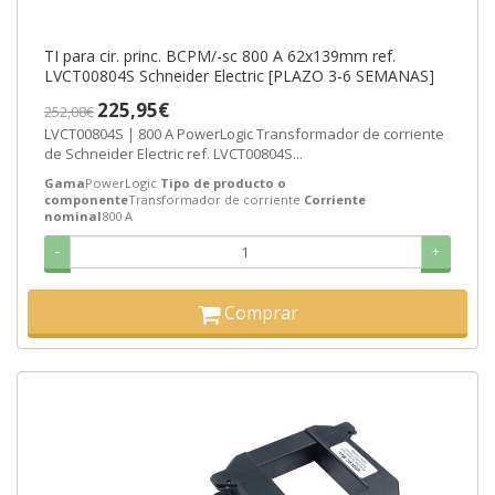
TI para cir. princ. BCPM/-sc 800 A 62x139mm ref.
LVCT00804S Schneider Electric [PLAZO 3-6 SEMANAS]
225,95€
252,08€
LVCT00804S | 800 A PowerLogic Transformador de corriente
de Schneider Electric ref. LVCT00804S...
Gama
PowerLogic
Tipo de producto o
componente
Transformador de corriente
Corriente
nominal
800 A
-
+
Comprar