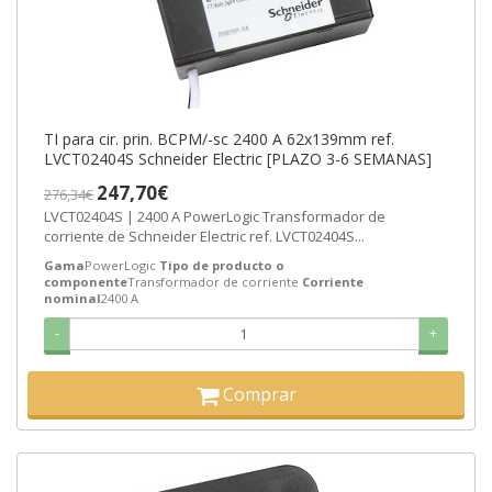
TI para cir. prin. BCPM/-sc 2400 A 62x139mm ref.
LVCT02404S Schneider Electric [PLAZO 3-6 SEMANAS]
247,70€
276,34€
LVCT02404S | 2400 A PowerLogic Transformador de
corriente de Schneider Electric ref. LVCT02404S...
Gama
PowerLogic
Tipo de producto o
componente
Transformador de corriente
Corriente
nominal
2400 A
-
+
Comprar