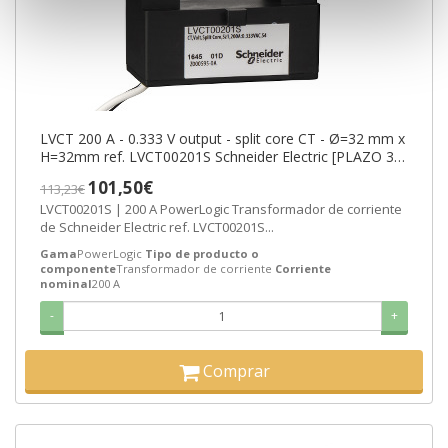
LVCT 200 A - 0.333 V output - split core CT - Ø=32 mm x
H=32mm ref. LVCT00201S Schneider Electric [PLAZO 3-6
SEMANAS]
101,50€
113,23€
LVCT00201S | 200 A PowerLogic Transformador de corriente
de Schneider Electric ref. LVCT00201S...
Gama
PowerLogic
Tipo de producto o
componente
Transformador de corriente
Corriente
nominal
200 A
-
+
Comprar