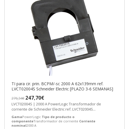
TI para cir. prin. BCPM/-sc 2000 A 62x139mm ref.
LVCT02004S Schneider Electric [PLAZO 3-6 SEMANAS]
247,70€
276,34€
LVCT02004S | 2000 A PowerLogic Transformador de
corriente de Schneider Electric ref. LVCT02004S...
Gama
PowerLogic
Tipo de producto o
componente
Transformador de corriente
Corriente
nominal
2000 A