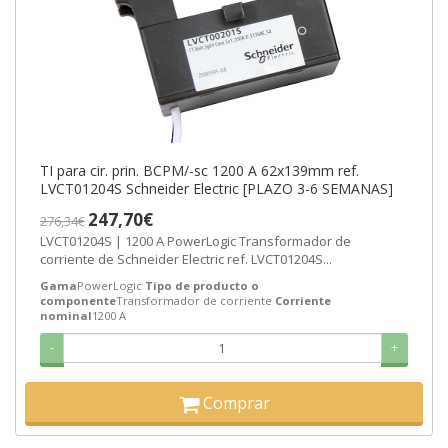
TI para cir. prin. BCPM/-sc 1200 A 62x139mm ref.
LVCT01204S Schneider Electric [PLAZO 3-6 SEMANAS]
247,70€
276,34€
LVCT01204S | 1200 A PowerLogic Transformador de
corriente de Schneider Electric ref. LVCT01204S...
Gama
PowerLogic
Tipo de producto o
componente
Transformador de corriente
Corriente
nominal
1200 A
-
+
Comprar