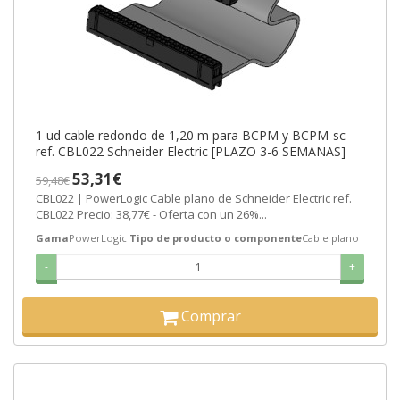
1 ud cable redondo de 1,20 m para BCPM y BCPM-sc
ref. CBL022 Schneider Electric [PLAZO 3-6 SEMANAS]
53,31€
59,48€
CBL022 | PowerLogic Cable plano de Schneider Electric ref.
CBL022 Precio: 38,77€ - Oferta con un 26%...
Gama
PowerLogic
Tipo de producto o componente
Cable plano
-
+
Comprar