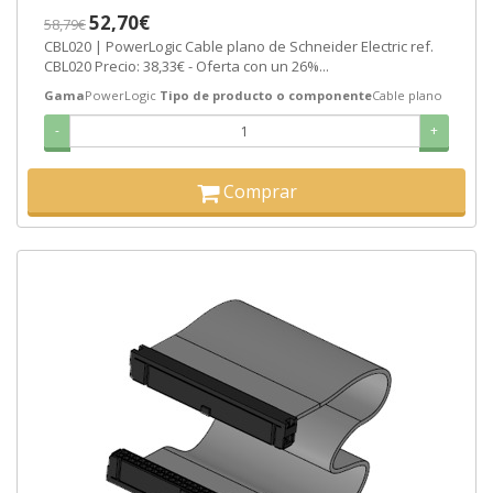
52,70€
58,79€
CBL020 | PowerLogic Cable plano de Schneider Electric ref.
CBL020 Precio: 38,33€ - Oferta con un 26%...
Gama
PowerLogic
Tipo de producto o componente
Cable plano
-
+
Comprar