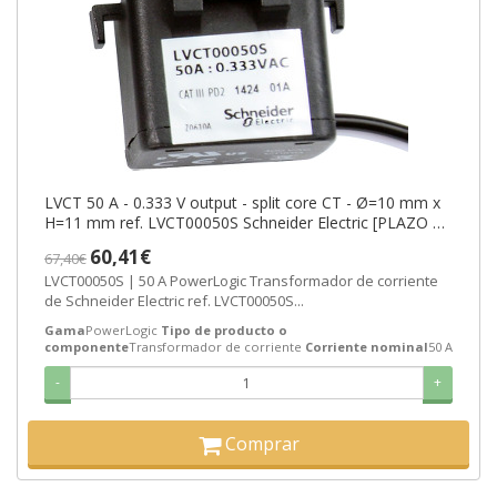
LVCT 50 A - 0.333 V output - split core CT - Ø=10 mm x
H=11 mm ref. LVCT00050S Schneider Electric [PLAZO 3-
6 SEMANAS]
60,41€
67,40€
LVCT00050S | 50 A PowerLogic Transformador de corriente
de Schneider Electric ref. LVCT00050S...
Gama
PowerLogic
Tipo de producto o
componente
Transformador de corriente
Corriente nominal
50 A
-
+
Comprar