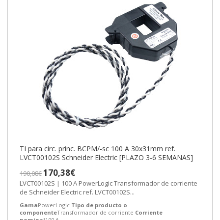
TI para circ. princ. BCPM/-sc 100 A 30x31mm ref.
LVCT00102S Schneider Electric [PLAZO 3-6 SEMANAS]
170,38€
190,08€
LVCT00102S | 100 A PowerLogic Transformador de corriente
de Schneider Electric ref. LVCT00102S...
Gama
PowerLogic
Tipo de producto o
componente
Transformador de corriente
Corriente
nominal
100 A