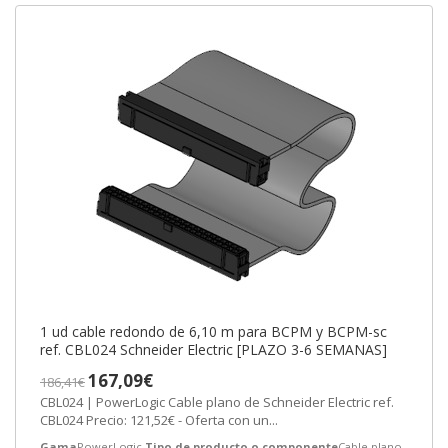
1 ud cable redondo de 6,10 m para BCPM y BCPM-sc
ref. CBL024 Schneider Electric [PLAZO 3-6 SEMANAS]
167,09€
186,41€
CBL024 | PowerLogic Cable plano de Schneider Electric ref.
CBL024 Precio: 121,52€ - Oferta con un...
Gama
PowerLogic
Tipo de producto o componente
Cable plano