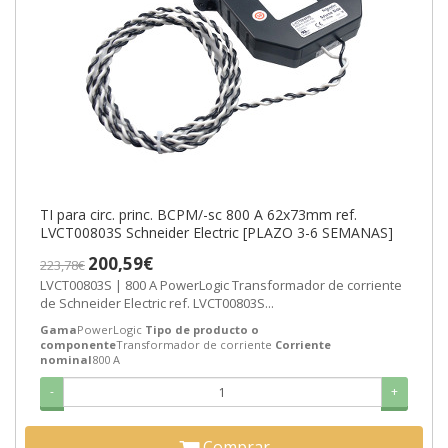
TI para circ. princ. BCPM/-sc 800 A 62x73mm ref.
LVCT00803S Schneider Electric [PLAZO 3-6 SEMANAS]
200,59€
223,78€
LVCT00803S | 800 A PowerLogic Transformador de corriente
de Schneider Electric ref. LVCT00803S...
Gama
PowerLogic
Tipo de producto o
componente
Transformador de corriente
Corriente
nominal
800 A
-
+
Comprar