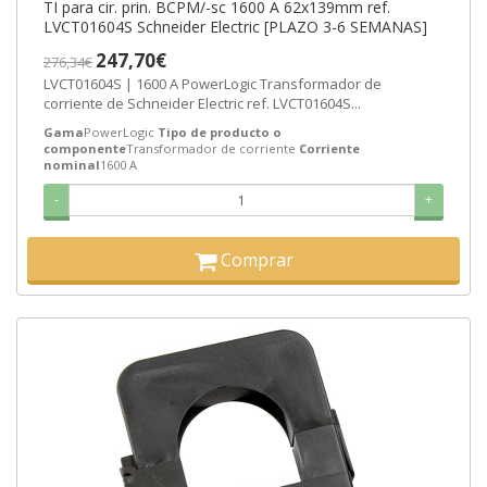
TI para cir. prin. BCPM/-sc 1600 A 62x139mm ref.
LVCT01604S Schneider Electric [PLAZO 3-6 SEMANAS]
247,70€
276,34€
LVCT01604S | 1600 A PowerLogic Transformador de
corriente de Schneider Electric ref. LVCT01604S...
Gama
PowerLogic
Tipo de producto o
componente
Transformador de corriente
Corriente
nominal
1600 A
-
+
Comprar