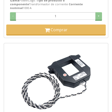
Gama
PowerLogic
Tipo de producto o
componente
Transformador de corriente
Corriente
nominal
1000 A
-
+
Comprar