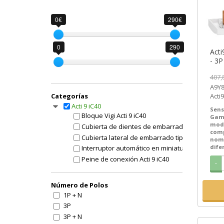
0€
290€
0
290
Acti
- 3P
ref.
407,
[PL
A9Y85340 | 40
Categorías
Acti
Elect
Acti 9 iC40
Sens
Bloque Vigi Acti 9 iC40
Gam
mod
Cubierta de dientes de embarrado tipo peine Ac
com
Cubierta lateral de embarrado tipo peine Acti 9
nom
dife
Interruptor automático en miniatura Acti 9 iC40
Peine de conexión Acti 9 iC40
-
Número de Polos
1P + N
3P
3P + N