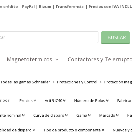
IVA INCL
de crédito | PayPal |
Bizum
|
Transferencia
| Precios con
BUSCAR
Magnetotermicos
Contactores y Telerrup
Todas las gamas Schneider
Protecciones y Control
Protección magn
r por:
Precios
Acti 9 iC40
Número de Polos
Fabrica
ente nominal
Curva de disparo
Gama
Marcado
Pa
bilidad de disparo
Tipo de producto o componente
Nuevos y 