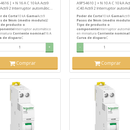
N 16 A C 10 kA Acti9
A9P54610 | + N 10 A C 10 kA Acti9
 Acti9 2 Interruptor automático
iC40 Acti9 2 Interruptor automá
iniatura de Schneider...
en miniatura de Schneider...
r de Corte
10 kA
Gama
Acti9
Poder de Corte
10 kA
Gama
Acti9
s de 9mm (medio modulo)
2
Pasos de 9mm (medio modulo
 de producto o
Tipo de producto o
ponente
Interruptor automático
componente
Interruptor automá
iniatura
Corriente nominal
16 A
en miniatura
Corriente nominal
a de disparo
C
Curva de disparo
C
+
-
Comprar
Comprar