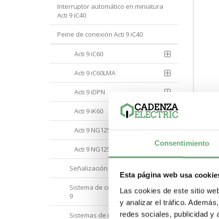
Interruptor automático en miniatura
Acti 9 iC40
Peine de conexión Acti 9 iC40
Acti 9 iC60
Acti 9 iC60LMA
Acti 9 iDPN
Acti 9 iK60
Acti
40A 
Acti 9 NG125
A9P5
Consentimiento
109,
Acti 9 NG125 L-MA
A9P54640 | + 
iC40
Señalización Acti 9
en m
Esta página web usa cookie
Pode
Paso
Sistema de comunicación Acti
Las cookies de este sitio we
Tipo
9
com
y analizar el tráfico. Ademá
en m
Curv
redes sociales, publicidad y
Sistemas de instalación y