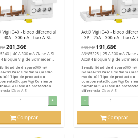
9 Vigi iC40 - bloco diferencial
Acti9 Vigi iC40 - bloco difere
 - 40A - 300mA - tipo A-SI
- 3P - 25A - 300mA - tipo A-
 A9Y85340 Schneider Electric
ref. A9Y85325 Schneider Elec
201,36€
191,68€
83€
388,24€
AZO 3-6 SEMANAS]
[PLAZO 3-6 SEMANAS]
 A 300 mA Clase A-SI
A9Y85325 | 25 A 300 mA Clase A-SI
9 4 Bloque Vigi de Schneider
Acti9 4 Bloque Vigi de Schneid
ric ref. A9Y85340 Precio:...
Electric ref. A9Y85325 Precio:...
ibilidad de disparo
300 mA
Sensibilidad de disparo
300 mA
a
Acti9
Pasos de 9mm (medio
Gama
Acti9
Pasos de 9mm (me
ulo)
4
Tipo de producto o
modulo)
4
Tipo de producto o
ti 9 iC40
ponente
Bloque Vigi
Corriente
componente
Bloque Vigi
Corrie
 iC40
inal
40 A
Clase de protección
nominal
25 A
Clase de protecci
rencial
Clase A-SI
diferencial
Clase A-SI
+
-
Comprar
Comprar