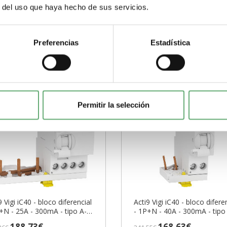
r del uso que haya hecho de sus servicios.
+
-
Comprar
Comprar
Preferencias
Estadística
Permitir la selección
9 Vigi iC40 - bloco diferencial
Acti9 Vigi iC40 - bloco difere
+N - 25A - 300mA - tipo A-SI
- 1P+N - 40A - 300mA - tipo
 A9Y85725 Schneider Electric
ref. A9Y85640 Schneider Elec
188,73€
168,63€