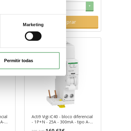
+
-
+
Comprar
Marketing
Permitir todas
ncial
Acti9 Vigi iC40 - bloco diferencial
 A-SI
- 1P+N - 25A - 300mA - tipo A-SI
tric
ref. A9Y85625 Schneider Electric
160,63€