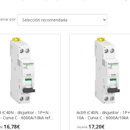
Ordenar
enar por:
por
9 iC40N - disjuntor - 1P+N -
Acti9 iC40N - disjuntor - 1P
- Curva C - 6000A/10kA ref.
10A - Curva C - 6000A/10kA 
4616 Schneider Electric
A9P54610 Schneider Electric
16,78€
17,20€
8€
74,41€