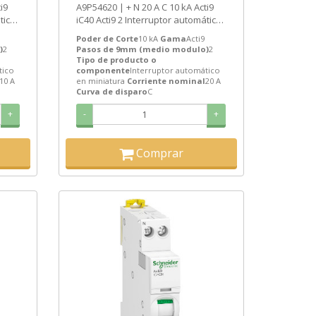
A9P54620 | + N 20 A C 10 kA Acti9
tico
iC40 Acti9 2 Interruptor automático
en miniatura de Schneider...
Poder de Corte
10 kA
Gama
Acti9
)
2
Pasos de 9mm (medio modulo)
2
Tipo de producto o
tico
componente
Interruptor automático
10 A
en miniatura
Corriente nominal
20 A
Curva de disparo
C
+
-
+
Comprar