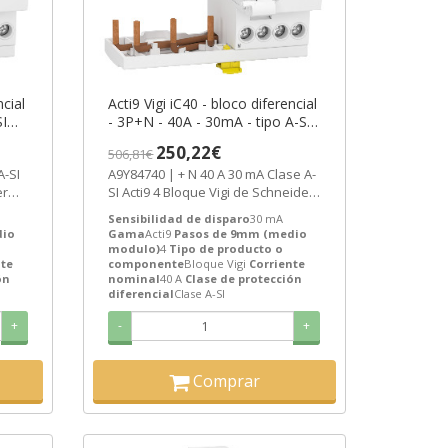
ncial
Acti9 Vigi iC40 - bloco diferencial
SI
- 3P+N - 40A - 30mA - tipo A-SI
tric
ref. A9Y84740 Schneider Electric
250,22€
506,81€
[PLAZO 3-6 SEMANAS]
A9Y84740 | + N 40 A 30 mA Clase A-
er
SI Acti9 4 Bloque Vigi de Schneider
Electric ref. A9Y84740...
Sensibilidad de disparo
30 mA
dio
Gama
Acti9
Pasos de 9mm (medio
modulo)
4
Tipo de producto o
nte
componente
Bloque Vigi
Corriente
ón
nominal
40 A
Clase de protección
diferencial
Clase A-SI
+
-
+
Comprar