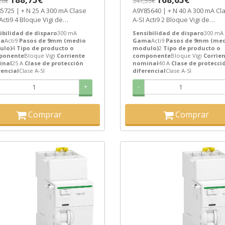
26€
341,55€
AZO 3-6 SEMANAS]
[PLAZO 3-6 SEMANAS]
N 25 A 300 mA Clase
A9Y85640 | + N 40 A 300 mA Clase
Acti9 4 Bloque Vigi de
A-SI Acti9 2 Bloque Vigi de
eider Electric ref. A9Y85725...
Schneider Electric ref. A9Y85640
ibilidad de disparo
300 mA
Sensibilidad de disparo
300 mA
a
Acti9
Pasos de 9mm (medio
Gama
Acti9
Pasos de 9mm (me
ulo)
4
Tipo de producto o
modulo)
2
Tipo de producto o
ponente
Bloque Vigi
Corriente
componente
Bloque Vigi
Corrie
inal
25 A
Clase de protección
nominal
40 A
Clase de protecci
rencial
Clase A-SI
diferencial
Clase A-SI
+
-
Comprar
Comprar