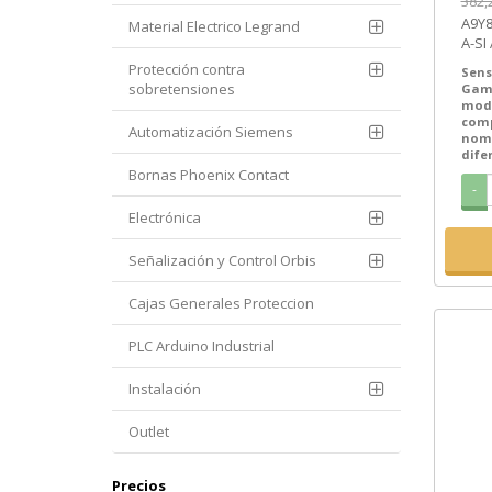
382,
[PL
A9Y85725 | + 
Material Electrico Legrand
A-SI 
Schn
Protección contra
Sens
sobretensiones
Gam
mod
com
Automatización Siemens
nom
dife
Bornas Phoenix Contact
-
Electrónica
Señalización y Control Orbis
Cajas Generales Proteccion
PLC Arduino Industrial
Instalación
Outlet
Precios