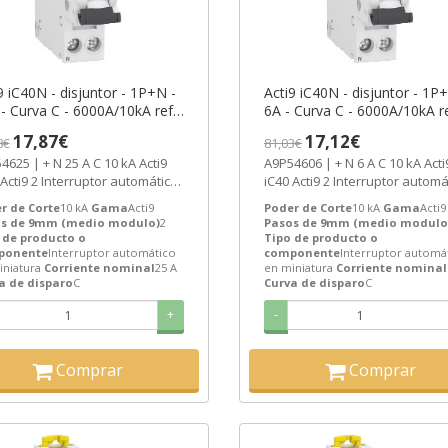
9 iC40N - disjuntor - 1P+N -
Acti9 iC40N - disjuntor - 1P
- Curva C - 6000A/10kA ref.
6A - Curva C - 6000A/10kA re
4625 Schneider Electric
A9P54606 Schneider Electric
17,87€
17,12€
8€
81,03€
N 25 A C 10 kA Acti9
A9P54606 | + N 6 A C 10 kA Acti9
 Acti9 2 Interruptor automático
iC40 Acti9 2 Interruptor automá
iniatura de Schneider...
en miniatura de Schneider...
r de Corte
10 kA
Gama
Acti9
Poder de Corte
10 kA
Gama
Acti9
s de 9mm (medio modulo)
2
Pasos de 9mm (medio modulo
 de producto o
Tipo de producto o
ponente
Interruptor automático
componente
Interruptor automá
iniatura
Corriente nominal
25 A
en miniatura
Corriente nominal
a de disparo
C
Curva de disparo
C
+
-
Comprar
Comprar