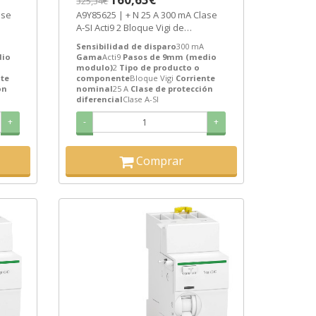
325,34€
[PLAZO 3-6 SEMANAS]
A9Y85625 | + N 25 A 300 mA Clase
A-SI Acti9 2 Bloque Vigi de
...
Schneider Electric ref. A9Y85625...
Sensibilidad de disparo
300 mA
dio
Gama
Acti9
Pasos de 9mm (medio
modulo)
2
Tipo de producto o
nte
componente
Bloque Vigi
Corriente
ón
nominal
25 A
Clase de protección
diferencial
Clase A-SI
+
-
+
Comprar