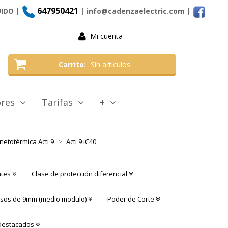
647950421
UIDO |
| info@cadenzaelectric.com
|
Mi cuenta
Carrito
Sin artículos
tores
Tarifas
+
etotérmica Acti 9
Acti 9 iC40
ntes
Clase de protección diferencial
sos de 9mm (medio modulo)
Poder de Corte
destacados