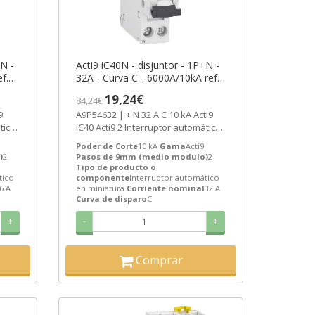
+N -
Acti9 iC40N - disjuntor - 1P+N -
f.
32A - Curva C - 6000A/10kA ref.
A9P54632 Schneider Electric
19,24€
84,24€
A9P54632 | + N 32 A C 10 kA Acti9
tico
iC40 Acti9 2 Interruptor automático
en miniatura de Schneider...
Poder de Corte
10 kA
Gama
Acti9
)
2
Pasos de 9mm (medio modulo)
2
Tipo de producto o
tico
componente
Interruptor automático
6 A
en miniatura
Corriente nominal
32 A
Curva de disparo
C
+
-
+
Comprar