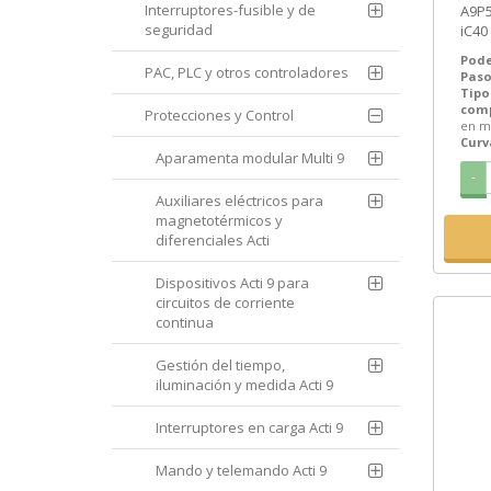
Interruptores-fusible y de
A9P54616 | + 
seguridad
iC40
en m
Pode
PAC, PLC y otros controladores
Paso
Tipo
com
Protecciones y Control
en m
Curv
Aparamenta modular Multi 9
-
Auxiliares eléctricos para
magnetotérmicos y
diferenciales Acti
Dispositivos Acti 9 para
circuitos de corriente
continua
Gestión del tiempo,
iluminación y medida Acti 9
Interruptores en carga Acti 9
Mando y telemando Acti 9