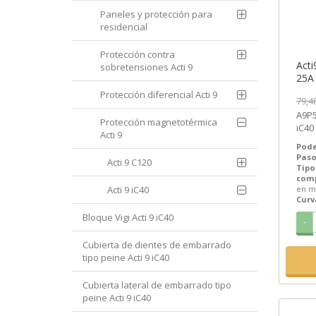
Paneles y protección para
residencial
Protección contra
Acti
sobretensiones Acti 9
25A 
A9P5
Protección diferencial Acti 9
79,4
A9P54625 | + 
Protección magnetotérmica
iC40
Acti 9
en m
Pode
Paso
Acti 9 C120
Tipo
com
Acti 9 iC40
en m
Curv
Bloque Vigi Acti 9 iC40
-
Cubierta de dientes de embarrado
tipo peine Acti 9 iC40
Cubierta lateral de embarrado tipo
peine Acti 9 iC40