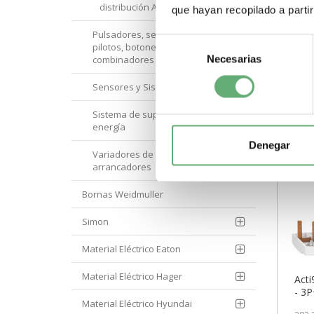
distribución Acti 9
que hayan recopilado a parti
-
Pulsadores, selectores,
Selección
pilotos, botoneras y
Necesarias
de
combinadores
consentimiento
Sensores y Sistemas RFID
Sistema de supervisión de
energía
Denegar
Variadores de velocidad y
arrancadores
Bornas Weidmuller
Simon
Material Eléctrico Eaton
Material Eléctrico Hager
Acti
- 3P
Material Eléctrico Hyundai
ref.