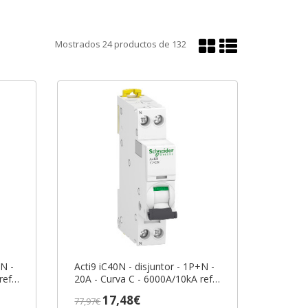
Mostrar
Mostrar
Mostrados
24
productos de
132
en
en
cuadrícula
lista
+N -
Acti9 iC40N - disjuntor - 1P+N -
ref.
20A - Curva C - 6000A/10kA ref.
A9P54620 Schneider Electric
17,48€
77,97€