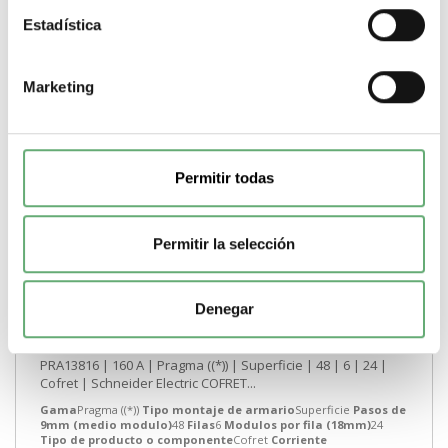
Estadística
Marketing
Permitir todas
Permitir la selección
Denegar
COFRET PRAGMA 6 FILAS 144 MOD ref. PRA13816
453,00€
461,81€
PRA13816 | 160 A | Pragma ((*)) | Superficie | 48 | 6 | 24 |
Cofret | Schneider Electric COFRET...
Gama
Pragma ((*))
Tipo montaje de armario
Superficie
Pasos de
9mm (medio modulo)
48
Filas
6
Modulos por fila (18mm)
24
Tipo de producto o componente
Cofret
Corriente