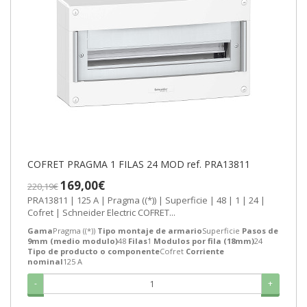
COFRET PRAGMA 1 FILAS 24 MOD ref. PRA13811
169,00€
220,19€
PRA13811 | 125 A | Pragma ((*)) | Superficie | 48 | 1 | 24 |
Cofret | Schneider Electric COFRET...
Gama
Pragma ((*))
Tipo montaje de armario
Superficie
Pasos de
9mm (medio modulo)
48
Filas
1
Modulos por fila (18mm)
24
Tipo de producto o componente
Cofret
Corriente
nominal
125 A
-
+