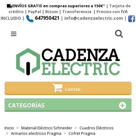
ENVÍOS GRATIS en compras superiores a 150€
* | Tarjeta de
IVA
crédito | PayPal |
Bizum
|
Transferencia
| Precios con
647950421
INCLUIDO |
| info@cadenzaelectric.com
|
Busc
Menú
Carrito
CATEGORÍAS
Inicio
Material Eléctrico Schneider
Cuadros Eléctricos
Armarios electricos Pragma
Cofret Pragma