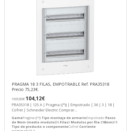
PRAGMA 18 3 FILAS, EMPOTRABLE Ref. PRA35318
Precio 75,23€.
104,12€
169,80€
PRA35318 | 125 A | Pragma ((*)) | Empotrado | 36 | 3 | 18 |
Cofret | Schneider Electric Comprar...
Gama
Pragma ((*))
Tipo montaje de armario
Empotrado
Pasos
de 9mm (medio modulo)
36
Filas
3
Modulos por fila (18mm)
18
Tipo de producto o componente
Cofret
Corriente
nominal
125 A