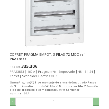
COFRET PRAGMA EMPOT. 3 FILAS 72 MOD ref.
PRA13833
335,30€
373,18€
PRA13833 | 160 A | Pragma ((*)) | Empotrado | 48 | 3 | 24 |
Cofret | Schneider Electric COFRET...
Gama
Pragma ((*))
Tipo montaje de armario
Empotrado
Pasos
de 9mm (medio modulo)
48
Filas
3
Modulos por fila (18mm)
24
Tipo de producto o componente
Cofret
Corriente
nominal
160 A
-
+