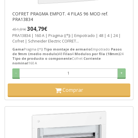
COFRET PRAGMA EMPOT. 4 FILAS 96 MOD ref.
PRA13834
304,79€
451,81€
PRA13834 | 160 A | Pragma ((*)) | Empotrado | 48 | 4 | 24 |
Cofret | Schneider Electric COFRET...
Gama
Pragma ((*))
Tipo montaje de armario
Empotrado
Pasos
de 9mm (medio modulo)
48
Filas
4
Modulos por fila (18mm)
24
Tipo de producto o componente
Cofret
Corriente
nominal
160 A
-
+
Comprar