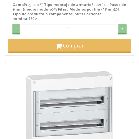
Gama
Pragma ((*))
Tipo montaje de armario
Superficie
Pasos de
9mm (medio modulo)
48
Filas
3
Modulos por fila (18mm)
24
Tipo de producto o componente
Cofret
Corriente
nominal
160 A
-
+
Comprar