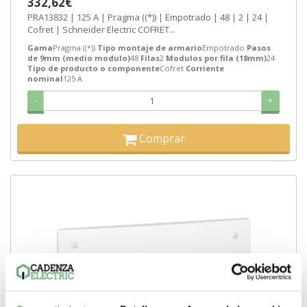
332,62€
PRA13832 | 125 A | Pragma ((*)) | Empotrado | 48 | 2 | 24 |
Cofret | Schneider Electric COFRET...
Gama
Pragma ((*))
Tipo montaje de armario
Empotrado
Pasos
de 9mm (medio modulo)
48
Filas
2
Modulos por fila (18mm)
24
Tipo de producto o componente
Cofret
Corriente
nominal
125 A
-
+
Comprar