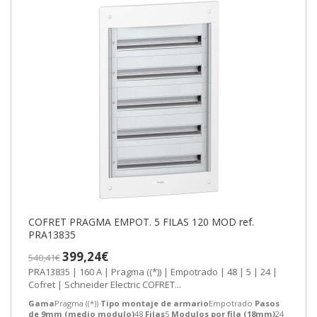
COFRET PRAGMA EMPOT. 5 FILAS 120 MOD ref.
PRA13835
399,24€
540,41€
PRA13835 | 160 A | Pragma ((*)) | Empotrado | 48 | 5 | 24 |
Cofret | Schneider Electric COFRET...
Gama
Pragma ((*))
Tipo montaje de armario
Empotrado
Pasos
de 9mm (medio modulo)
48
Filas
5
Modulos por fila (18mm)
24