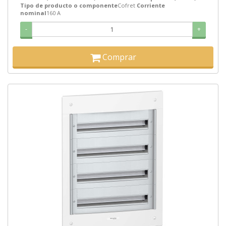
Tipo de producto o componente
Cofret
Corriente
nominal
160 A
-
+
Comprar