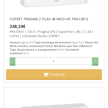
COFRET PRAGMA 2 FILAS 48 MOD ref. PRA13812
248,24€
PRA13812 | 125 A | Pragma ((*)) | Superficie | 48 | 2 | 24 |
Cofret | Schneider Electric COFRET...
Gama
Pragma ((*))
Tipo montaje de armario
Superficie
Pasos de
9mm (medio modulo)
48
Filas
2
Modulos por fila (18mm)
24
Tipo de producto o componente
Cofret
Corriente
nominal
125 A
-
+
Comprar