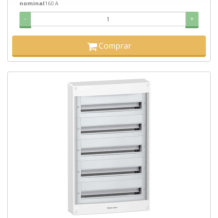
nominal
160 A
-
+
Comprar