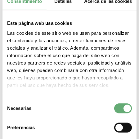
Consentimiento
Detalles
Acerca de las cookies
Esta página web usa cookies
Las cookies de este sitio web se usan para personalizar
el contenido y los anuncios, ofrecer funciones de redes
COFRET PRAGMA EMPOT. 1 FILAS 24 MOD ref.
PRA13831 [PLAZO 3-6 SEMANAS]
sociales y analizar el tráfico. Además, compartimos
información sobre el uso que haga del sitio web con
221,39€
268,47€
nuestros partners de redes sociales, publicidad y análisis
PRA13831 | 125 A | Pragma ((*)) | Empotrado | 48 | 1 | 24 |
Cofret | Schneider Electric COFRET...
web, quienes pueden combinarla con otra información
Gama
Pragma ((*))
Tipo montaje de armario
Empotrado
Pasos
que les haya proporcionado o que hayan recopilado a
de 9mm (medio modulo)
48
Filas
1
Modulos por fila (18mm)
24
partir del uso que haya hecho de sus servicios.
Tipo de producto o componente
Cofret
Corriente
nominal
125 A
-
+
Selección
Necesarias
de
consentimiento
Comprar
Preferencias