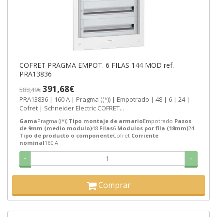
COFRET PRAGMA EMPOT. 6 FILAS 144 MOD ref.
PRA13836
391,68€
588,49€
PRA13836 | 160 A | Pragma ((*)) | Empotrado | 48 | 6 | 24 |
Cofret | Schneider Electric COFRET...
Gama
Pragma ((*))
Tipo montaje de armario
Empotrado
Pasos
de 9mm (medio modulo)
48
Filas
6
Modulos por fila (18mm)
24
Tipo de producto o componente
Cofret
Corriente
nominal
160 A
-
+
Comprar