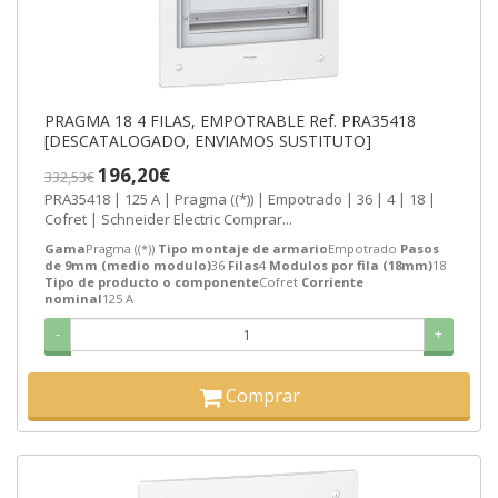
PRAGMA 18 4 FILAS, EMPOTRABLE Ref. PRA35418
[DESCATALOGADO, ENVIAMOS SUSTITUTO]
196,20€
332,53€
PRA35418 | 125 A | Pragma ((*)) | Empotrado | 36 | 4 | 18 |
Cofret | Schneider Electric Comprar...
Gama
Pragma ((*))
Tipo montaje de armario
Empotrado
Pasos
de 9mm (medio modulo)
36
Filas
4
Modulos por fila (18mm)
18
Tipo de producto o componente
Cofret
Corriente
nominal
125 A
-
+
Comprar