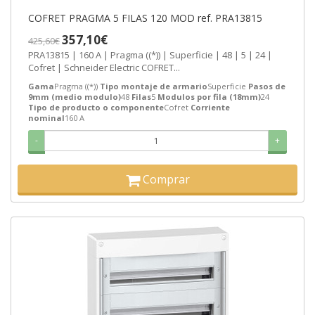
COFRET PRAGMA 5 FILAS 120 MOD ref. PRA13815
357,10€
425,60€
PRA13815 | 160 A | Pragma ((*)) | Superficie | 48 | 5 | 24 |
Cofret | Schneider Electric COFRET...
Gama
Pragma ((*))
Tipo montaje de armario
Superficie
Pasos de
9mm (medio modulo)
48
Filas
5
Modulos por fila (18mm)
24
Tipo de producto o componente
Cofret
Corriente
nominal
160 A
-
+
Comprar