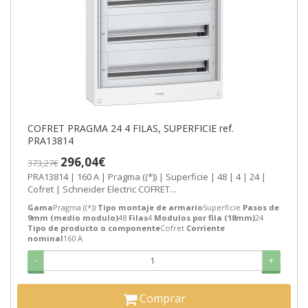
COFRET PRAGMA 24 4 FILAS, SUPERFICIE ref.
PRA13814
296,04€
373,27€
PRA13814 | 160 A | Pragma ((*)) | Superficie | 48 | 4 | 24 |
Cofret | Schneider Electric COFRET...
Gama
Pragma ((*))
Tipo montaje de armario
Superficie
Pasos de
9mm (medio modulo)
48
Filas
4
Modulos por fila (18mm)
24
Tipo de producto o componente
Cofret
Corriente
nominal
160 A
-
+
Comprar