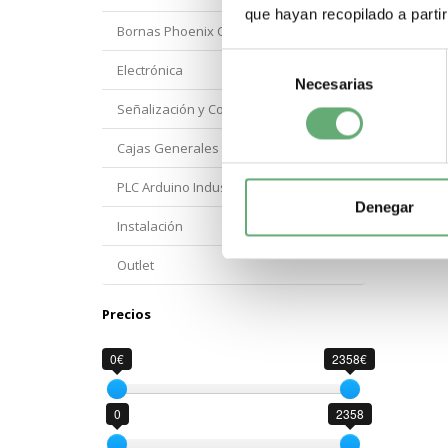
que hayan recopilado a parti
Bornas Phoenix Contact
Selección
Electrónica
Necesarias
de
consentimiento
Señalización y Control Orbis
Cajas Generales Proteccion
PLC Arduino Industrial
Denegar
Instalación
Outlet
Precios
0€
2358€
0
2358