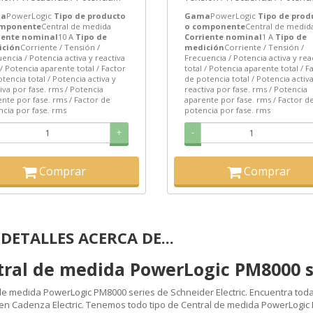
a y reactiva total / Potencia...
activa y reactiva total / Potenci
a
PowerLogic
Tipo de producto
Gama
PowerLogic
Tipo de prod
omponente
Central de medida
o componente
Central de medid
iente nominal
10 A
Tipo de
Corriente nominal
1 A
Tipo de
ción
Corriente / Tensión /
medición
Corriente / Tensión /
encia / Potencia activa y reactiva
Frecuencia / Potencia activa y rea
 / Potencia aparente total / Factor
total / Potencia aparente total / F
tencia total / Potencia activa y
de potencia total / Potencia activa
iva por fase. rms / Potencia
reactiva por fase. rms / Potencia
nte por fase. rms / Factor de
aparente por fase. rms / Factor d
cia por fase. rms
potencia por fase. rms
+
-
Comprar
Comprar
DETALLES ACERCA DE...
tral de medida PowerLogic PM8000 s
de medida PowerLogic PM8000 series de Schneider Electric. Encuentra todas
 en Cadenza Electric. Tenemos todo tipo de Central de medida PowerLogic 