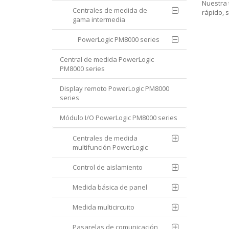
Nuestra 
Centrales de medida de
rápido, s
gama intermedia
PowerLogic PM8000 series
Central de medida PowerLogic
PM8000 series
Display remoto PowerLogic PM8000
series
Módulo I/O PowerLogic PM8000 series
Centrales de medida
multifunción PowerLogic
Control de aislamiento
Medida básica de panel
Medida multicircuito
Pasarelas de comunicación