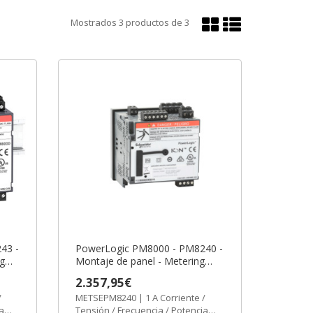
Mostrar
Mostrar
Mostrados
3
productos de
3
en
en
cuadrícula
lista
43 -
PowerLogic PM8000 - PM8240 -
ng
Montaje de panel - Metering
243
intermedio ref. METSEPM8240
2.357,95€
-6
Schneider Electric [PLAZO 3-6
/
METSEPM8240 | 1 A Corriente /
SEMANAS]
a
Tensión / Frecuencia / Potencia