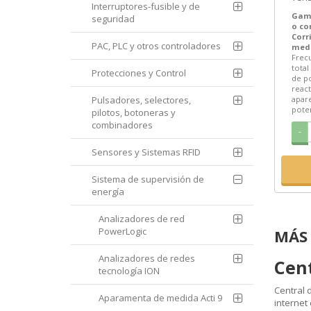
Interruptores-fusible y de
activ
Gam
seguridad
o c
Corr
PAC, PLC y otros controladores
medi
Frecu
total
Protecciones y Control
de po
react
Pulsadores, selectores,
apare
poten
pilotos, botoneras y
combinadores
-
Sensores y Sistemas RFID
Sistema de supervisión de
energía
Analizadores de red
PowerLogic
MÁS 
Analizadores de redes
Cen
tecnología ION
Central 
Aparamenta de medida Acti 9
internet