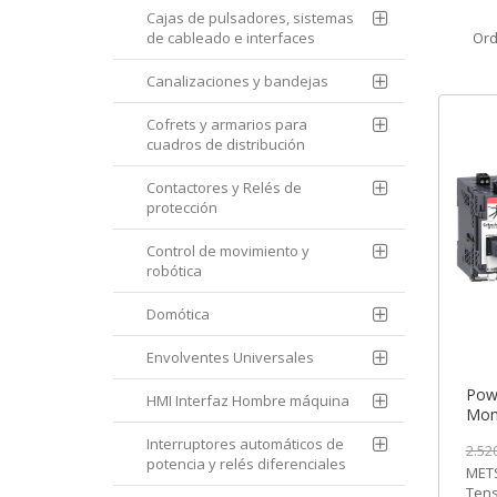
Cajas de pulsadores, sistemas
de cableado e interfaces
Ord
Canalizaciones y bandejas
Cofrets y armarios para
cuadros de distribución
Contactores y Relés de
protección
Control de movimiento y
robótica
Domótica
Envolventes Universales
Pow
HMI Interfaz Hombre máquina
Mont
Remo
Interruptores automáticos de
2.52
MET
potencia y relés diferenciales
METS
Elec
Tens