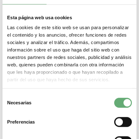
Zócalo extraíble Acti 9 iC60LMA
Zócalo extraíble Acti 9 iC60LMA de Schneider Electric. Encuentra
Esta página web usa cookies
todas las referencias de Schneider Electric al mejor precio de
Las cookies de este sitio web se usan para personalizar
internet en Cadenza Electric. Tenemos todo tipo de Zócalo extraíble
Acti 9 iC60LMA en nuestro almacén de material eléctrico. Nuestra
el contenido y los anuncios, ofrecer funciones de redes
tienda de material eléctrico es el distribuidor Schneider pensado
sociales y analizar el tráfico. Además, compartimos
para hacer de tus compras de material eléctrico un proceso rápido,
información sobre el uso que haga del sitio web con
sencillo, seguro, y con la mejor oferta de internet.
nuestros partners de redes sociales, publicidad y análisis
Filtrar por
web, quienes pueden combinarla con otra información
que les haya proporcionado o que hayan recopilado a
¿Que necesitas? A continuación te dejamos lo más
buscado:
partir del uso que haya hecho de sus servicios.
Magnetotermicos de 1 p+n
Magnetotermicos de 2 polos
Selección
Magnetotermicos de 3 polos
Necesarias
de
Magnetotermicos de 4 polos
consentimiento
Magnetotermicos estrechos
Magnetotermicos de 6kA
Preferencias
Magnetotermicos de 10kA
Magnetotermicos de 16kA
Magnetotermicos Schneider