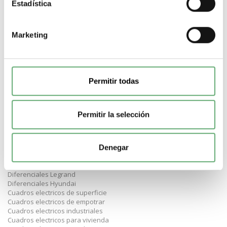
Magnetotermicos Hager
Estadística
Magnetotermicos Legrand
Magnetotermicos Hyundai
Magnetotermicos de curva C
Marketing
Magnetotermicos de 10A
Magnetotermicos de 16A
Magnetotermicos de 20A
Magnetotermicos de 25A
Magnetotermicos de 32A
Permitir todas
Magnetotermicos de 40A
Magnetotermicos de 63A
Diferenciales de 30mA
Diferenciales de 300mA
Permitir la selección
Diferenciales de 10mA
Diferenciales de 2 polos
Diferenciales de 4 polos
Diferenciales Superinmunizados
Denegar
Diferenciales Schneider
Diferenciales Hager
Diferenciales Legrand
Diferenciales Hyundai
Cuadros electricos de superficie
Cuadros electricos de empotrar
Cuadros electricos industriales
Cuadros electricos para vivienda