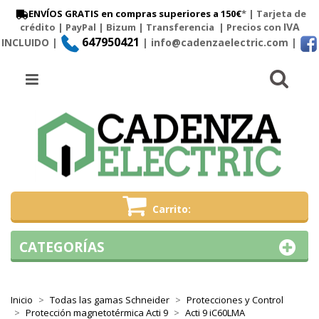
ENVÍOS GRATIS en compras superiores a 150€
* | Tarjeta de
IVA
crédito | PayPal |
Bizum
|
Transferencia
| Precios con
647950421
INCLUIDO |
| info@cadenzaelectric.com
|
Busc
Menú
Carrito
CATEGORÍAS
Inicio
Todas las gamas Schneider
Protecciones y Control
Protección magnetotérmica Acti 9
Acti 9 iC60LMA