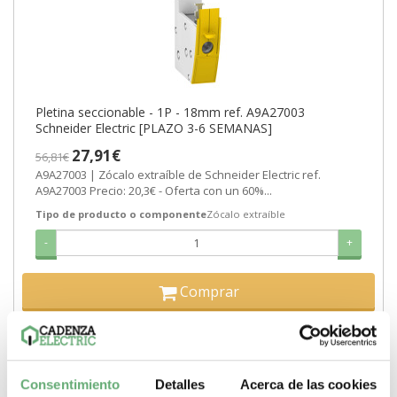
Pletina seccionable - 1P - 18mm ref. A9A27003
Schneider Electric [PLAZO 3-6 SEMANAS]
27,91€
56,81€
A9A27003 | Zócalo extraíble de Schneider Electric ref.
A9A27003 Precio: 20,3€ - Oferta con un 60%...
Tipo de producto o componente
Zócalo extraíble
-
+
Comprar
MÁS DETALLES ACERCA DE...
Consentimiento
Detalles
Acerca de las cookies