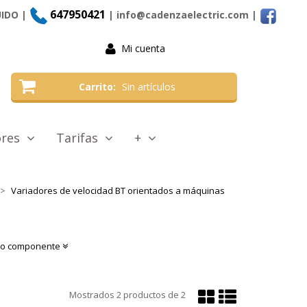
647950421
UIDO |
| info@cadenzaelectric.com
|
Mi cuenta
Carrito
Sin artículos
tores
Tarifas
+
Variadores de velocidad BT orientados a máquinas
o o componente
Mostrar
Mostrar
Mostrados
2
productos de
2
en
en