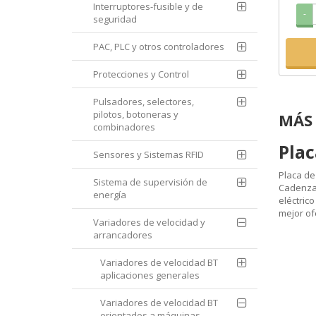
Interruptores-fusible y de
-
seguridad
PAC, PLC y otros controladores
Protecciones y Control
Pulsadores, selectores,
pilotos, botoneras y
MÁS 
combinadores
Plac
Sensores y Sistemas RFID
Placa de
Sistema de supervisión de
Cadenza 
energía
eléctric
mejor of
Variadores de velocidad y
arrancadores
Variadores de velocidad BT
aplicaciones generales
Variadores de velocidad BT
orientados a máquinas