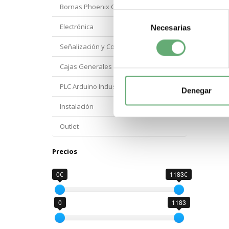
Bornas Phoenix Contact
Selección
Electrónica
Necesarias
de
consentimiento
Señalización y Control Orbis
Cajas Generales Proteccion
PLC Arduino Industrial
Denegar
Instalación
Outlet
Precios
0€
1183€
0
1183