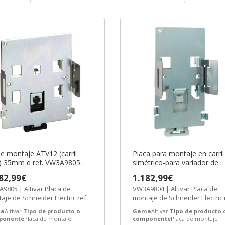
de montaje ATV12 (carril
Placa para montaje en carri
) 35mm d ref. VW3A9805
simétrico-para variador de
eider Electric [PLAZO 3-6
velocidad ref. VW3A9804
82,99€
1.182,99€
ANAS]
Schneider Electric [PLAZO 3
9805 | Altivar Placa de
VW3A9804 | Altivar Placa de
SEMANAS]
aje de Schneider Electric ref.
montaje de Schneider Electric 
9805 Precio: 928,8€ - Oferta
VW3A9804 Precio: 928,8€ - Ofe
a
Altivar
Tipo de producto o
Gama
Altivar
Tipo de producto 
.
con...
ponente
Placa de montaje
componente
Placa de montaje