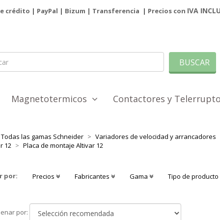
IVA INCL
de crédito | PayPal |
Bizum
|
Transferencia
| Precios con
BUSCAR
Magnetotermicos
Contactores y Telerrup
Todas las gamas Schneider
Variadores de velocidad y arrancadores
ar 12
Placa de montaje Altivar 12
r por:
Precios
Fabricantes
Gama
Tipo de product
Ordenar
enar por:
por