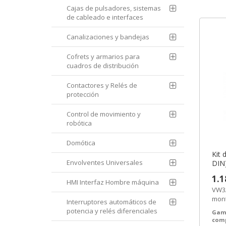
Cajas de pulsadores, sistemas
de cableado e interfaces
Canalizaciones y bandejas
Cofrets y armarios para
cuadros de distribución
Contactores y Relés de
protección
Control de movimiento y
robótica
Domótica
Kit 
Envolventes Universales
DIN
Schn
1.1
SEM
HMI Interfaz Hombre máquina
VW3A
mont
Interruptores automáticos de
VW3A
potencia y relés diferenciales
Gam
con..
com