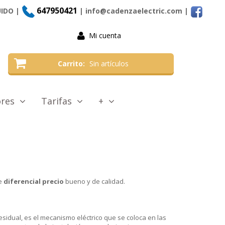
647950421
UIDO |
| info@cadenzaelectric.com
|
Mi cuenta
Carrito
Sin artículos
tores
Tarifas
+
e
diferencial precio
bueno y de calidad.
esidual, es el mecanismo eléctrico que se coloca en las