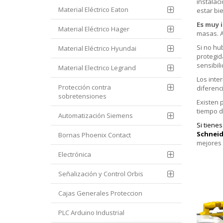
instalac
Material Eléctrico Eaton
estar bi
Es muy 
Material Eléctrico Hager
masas. As
Si no hu
Material Eléctrico Hyundai
protegid
sensibil
Material Electrico Legrand
Los inte
Protección contra
diferenc
sobretensiones
Existen 
tiempo d
Automatización Siemens
Si tiene
Schneid
Bornas Phoenix Contact
mejores 
Electrónica
Señalización y Control Orbis
Cajas Generales Proteccion
PLC Arduino Industrial