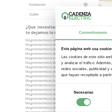
Instalación
Outlet
¿Que necesitas? A continuación
te dejamos lo más buscado:
Consentimiento
Magnetotermicos de 1 p+n
Magnetotermicos de 2 polos
Esta página web usa cookie
Magnetotermicos de 3 polos
Magnetotermicos de 4 polos
Las cookies de este sitio we
Magnetotermicos estrechos
Magnetotermicos de 6kA
y analizar el tráfico. Ademá
Magnetotermicos de 10kA
redes sociales, publicidad y
Magnetotermicos de 16kA
que hayan recopilado a parti
Magnetotermicos Schneider
Magnetotermicos Hager
Magnetotermicos Legrand
Selección
Magnetotermicos Hyundai
Necesarias
de
Magnetotermicos de curva C
consentimiento
Magnetotermicos de 10A
Magnetotermicos de 16A
Magnetotermicos de 20A