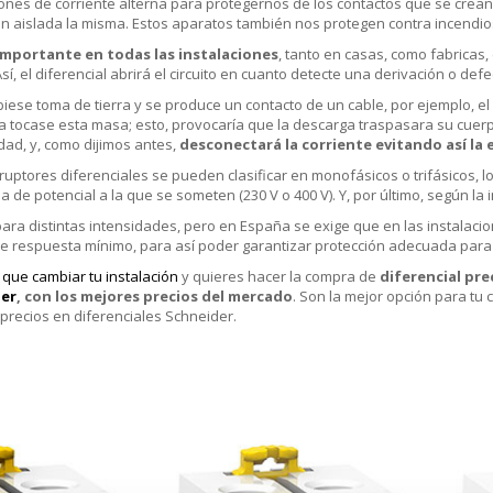
iones de corriente alterna para protegernos de los contactos que se crean
en aislada la misma. Estos aparatos también nos protegen contra incendio
importante en todas las instalaciones
, tanto en casas, como fabricas,
í, el diferencial abrirá el circuito en cuanto detecte una derivación o def
biese toma de tierra y se produce un contacto de un cable, por ejemplo, 
a tocase esta masa; esto, provocaría que la descarga traspasara su cuerp
idad, y, como dijimos antes,
desconectará la corriente evitando así la 
rruptores diferenciales se pueden clasificar en monofásicos o trifásicos, l
ia de potencial a la que se someten (230 V o 400 V). Y, por último, según 
para distintas intensidades, pero en España se exige que en las instalaci
e respuesta mínimo, para así poder garantizar protección adecuada para
s que cambiar tu instalación
y quieres hacer la compra de
diferencial pre
er
, con los mejores precios del mercado
. Son la mejor opción para tu 
precios en diferenciales Schneider.