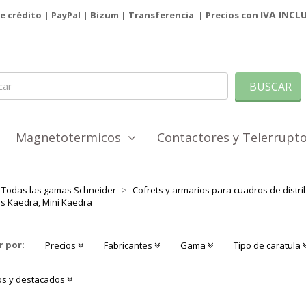
IVA INCL
de crédito | PayPal |
Bizum
|
Transferencia
| Precios con
BUSCAR
Magnetotermicos
Contactores y Telerrup
Todas las gamas Schneider
Cofrets y armarios para cuadros de distri
s Kaedra, Mini Kaedra
r por:
Precios
Fabricantes
Gama
Tipo de caratula
s y destacados