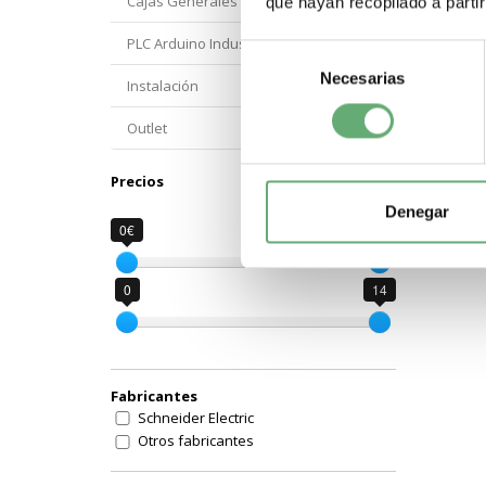
MÁS 
Cajas Generales Proteccion
que hayan recopilado a parti
PLC Arduino Industrial
Plac
Selección
Necesarias
de
Instalación
Placas K
consentimiento
Cadenza 
eléctric
Outlet
mejor of
Precios
Denegar
0€
14€
0
14
Fabricantes
Schneider Electric
Otros fabricantes