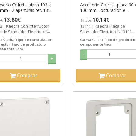
sorio Cofret - placa 103 x
Accesorio Cofret - placa 90 
mm - 2 aperturas ref. 13142
100 mm - obturación e
eider Electric [PLAZO 3-6
identificación ref. 13141
13,80€
10,14€
5€
14,36€
ANAS]
Schneider Electric [PLAZO 3
Kaedra Con interruptor
13141 | Kaedra Placa de
SEMANAS]
a de Schneider Electric ref.
Schneider Electric ref. 13141
 Precio: 10,03€ - Oferta con...
Precio: 7,37€ - Oferta con un 
a
Kaedra
Tipo de caratula
Con
Gama
Kaedra
Tipo de producto
de...
ruptor
Tipo de producto o
componente
Placa
ponente
Placa
-
+
Comprar
Comprar