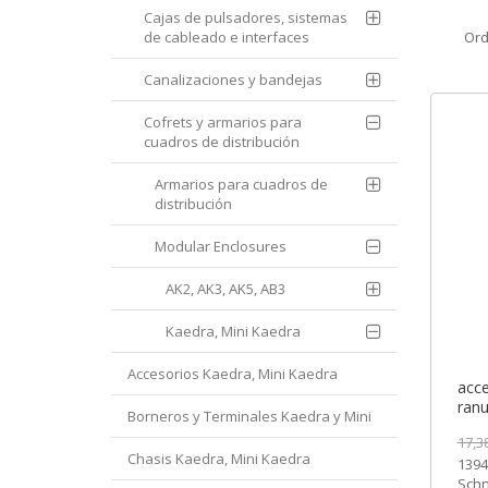
Cajas de pulsadores, sistemas
de cableado e interfaces
Ord
Canalizaciones y bandejas
Cofrets y armarios para
cuadros de distribución
Armarios para cuadros de
distribución
Modular Enclosures
AK2, AK3, AK5, AB3
Kaedra, Mini Kaedra
Accesorios Kaedra, Mini Kaedra
acce
ranu
Borneros y Terminales Kaedra y Mini
1394
17,3
3-6
Chasis Kaedra, Mini Kaedra
1394
Schn