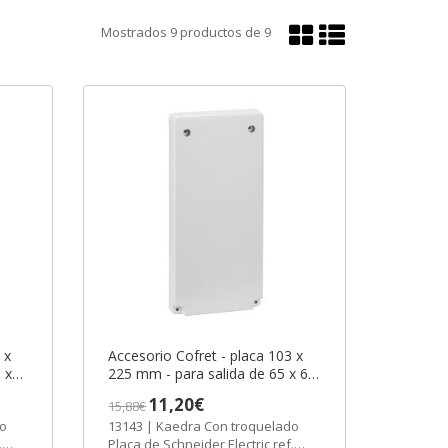
Mostrar
Mostrar
Mostrados
9
productos de
9
en
en
cuadrícula
lista
 x
Accesorio Cofret - placa 103 x
 x
225 mm - para salida de 65 x 65
r
o 75 x 75 mm ref. 13143
11,20€
15,88€
AS]
Schneider Electric [PLAZO 3-6
13143 | Kaedra Con troquelado
SEMANAS]
.
Placa de Schneider Electric ref.