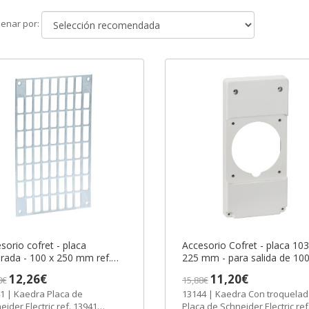
Ordenar
enar por:
por
sorio cofret - placa
Accesorio Cofret - placa 103
rada - 100 x 250 mm ref.
225 mm - para salida de 100
1 Schneider Electric [PLAZO
107 mm ref. 13144 Schneide
12,26€
11,20€
8€
15,88€
 SEMANAS]
Electric [PLAZO 3-6 SEMAN
1 | Kaedra Placa de
13144 | Kaedra Con troquelado
eider Electric ref. 13941
Placa de Schneider Electric ref