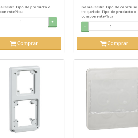
io: 8,92€ - Oferta con un 41%
13144 Precio: 8,15€ - Oferta co
a
Kaedra
Tipo de producto o
Gama
Kaedra
Tipo de caratula
un...
ponente
Placa
troquelado
Tipo de producto o
componente
Placa
+
-
Comprar
Comprar