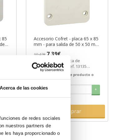
x 85
Accesorio Cofret - placa 65 x 85
der
mm - para salida de 50 x 50 mm
AS]
ref. 13135 Schneider Electric
7,39€
10,47€
[PLAZO 3-6 SEMANAS]
13135 | Kaedra Placa de
Schneider Electric ref. 13135
41%
Precio: 5,37€ - Oferta con un 41%
 o
Gama
Kaedra
Tipo de producto o
de...
componente
Placa
Acerca de las cookies
+
-
+
Comprar
 funciones de redes sociales
con nuestros partners de
ue les haya proporcionado o