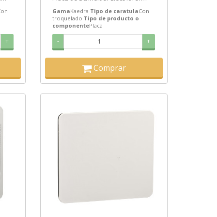
n
13143 Precio: 8,15€ - Oferta con
Con
Gama
Kaedra
Tipo de caratula
Con
un...
troquelado
Tipo de producto o
componente
Placa
+
-
+
Comprar