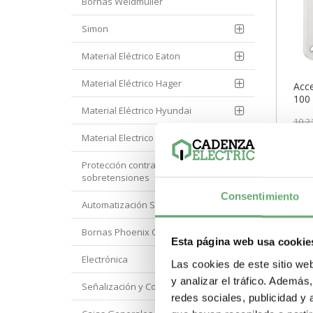
Bornas Weidmuller
Simon
Material Eléctrico Eaton
Material Eléctrico Hager
Acce
100 
Material Eléctrico Hyundai
75 x
10,2
Schn
1313
SEM
Material Electrico Legrand
Schn
Prec
Protección contra
Gam
de...
sobretensiones
com
Consentimiento
-
Automatización Siemens
Bornas Phoenix Contact
Esta página web usa cookie
Electrónica
Las cookies de este sitio we
y analizar el tráfico. Ademá
Señalización y Control Orbis
redes sociales, publicidad y