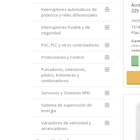
Acce
Interruptores automáticos de
225 
potencia y relés diferenciales
Schn
19,5
SEM
13142 | 
Interruptores-fusible y de
Plac
seguridad
13142
Gam
PAC, PLC y otros controladores
inter
com
Protecciones y Control
-
Pulsadores, selectores,
pilotos, botoneras y
combinadores
Sensores y Sistemas RFID
Sistema de supervisión de
energía
Variadores de velocidad y
arrancadores