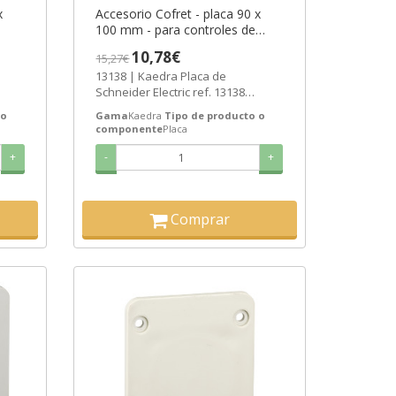
x
Accesorio Cofret - placa 90 x
100 mm - para controles de
diámetro 3 x 22 mm ref. 13138
10,78€
15,27€
-6
Schneider Electric [PLAZO 3-6
13138 | Kaedra Placa de
SEMANAS]
Schneider Electric ref. 13138
41%
Precio: 7,84€ - Oferta con un 41%
 o
Gama
Kaedra
Tipo de producto o
de...
componente
Placa
+
-
+
Comprar