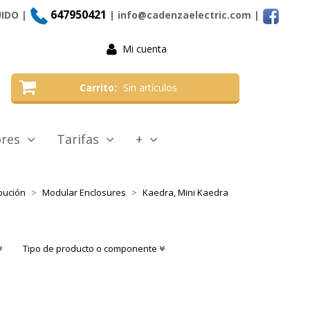
647950421
UIDO |
| info@cadenzaelectric.com
|
Mi cuenta
Carrito
Sin artículos
tores
Tarifas
+
bución
Modular Enclosures
Kaedra, Mini Kaedra
Tipo de producto o componente