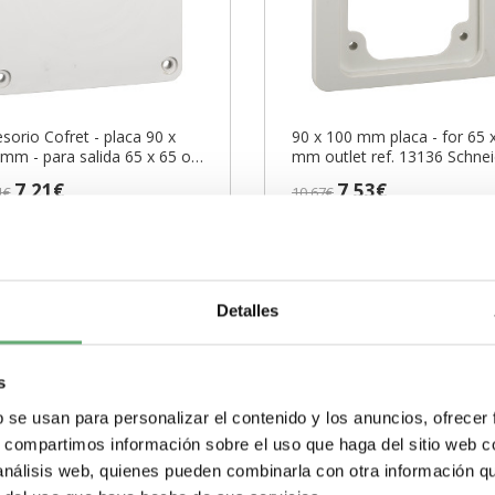
sorio Cofret - placa 90 x
90 x 100 mm placa - for 65 
mm - para salida 65 x 65 o
mm outlet ref. 13136 Schnei
 75 mm ref. 13137
Electric [PLAZO 3-6 SEMAN
7,21€
7,53€
1€
10,67€
eider Electric [PLAZO 3-6
7 | Kaedra Placa de
13136 | Kaedra Placa de
ANAS]
eider Electric ref. 13137
Schneider Electric ref. 13136
io: 5,24€ - Oferta con un 41%
Precio: 5,48€ - Oferta con un 
a
Kaedra
Tipo de producto o
Gama
Kaedra
Tipo de producto
de...
ponente
Placa
componente
Placa
Detalles
+
-
s
Comprar
Comprar
b se usan para personalizar el contenido y los anuncios, ofrecer
s, compartimos información sobre el uso que haga del sitio web 
 análisis web, quienes pueden combinarla con otra información q