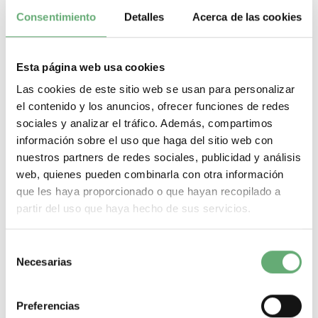
MÁS DETALLES ACERCA DE...
Consentimiento
Detalles
Acerca de las cookies
Etiqueta en blanco Harmony
XB5S
Esta página web usa cookies
Las cookies de este sitio web se usan para personalizar
Etiqueta en blanco Harmony XB5S de Schneider Electric. Encuentra
todas las referencias de Schneider Electric al mejor precio de
el contenido y los anuncios, ofrecer funciones de redes
internet en Cadenza Electric. Tenemos todo tipo de Etiqueta en
sociales y analizar el tráfico. Además, compartimos
blanco Harmony XB5S en nuestro almacén de material eléctrico.
información sobre el uso que haga del sitio web con
Nuestra tienda de material eléctrico es el distribuidor Schneider
pensado para hacer de tus compras de material eléctrico un
nuestros partners de redes sociales, publicidad y análisis
proceso rápido, sencillo, seguro, y con la mejor oferta de internet.
web, quienes pueden combinarla con otra información
que les haya proporcionado o que hayan recopilado a
Filtrar por
partir del uso que haya hecho de sus servicios.
¿Que necesitas? A continuación te dejamos lo más
buscado:
Selección
Magnetotermicos de 1 p+n
Necesarias
de
Magnetotermicos de 2 polos
consentimiento
Magnetotermicos de 3 polos
Magnetotermicos de 4 polos
Preferencias
Magnetotermicos estrechos