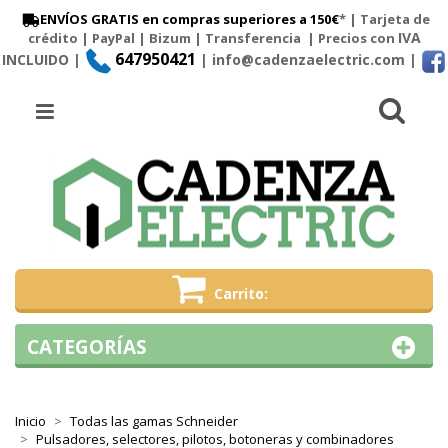
ENVÍOS GRATIS en compras superiores a 150€
* | Tarjeta de
IVA
crédito | PayPal |
Bizum
|
Transferencia
| Precios con
647950421
INCLUIDO |
| info@cadenzaelectric.com
|
Busc
Menú
Carrito
CATEGORÍAS
Inicio
Todas las gamas Schneider
Pulsadores, selectores, pilotos, botoneras y combinadores