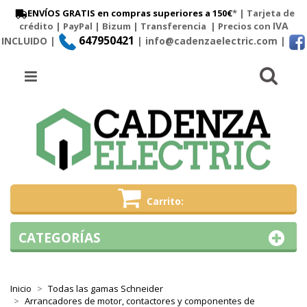
ENVÍOS GRATIS en compras superiores a 150€
* | Tarjeta de
IVA
crédito | PayPal |
Bizum
|
Transferencia
| Precios con
647950421
INCLUIDO |
| info@cadenzaelectric.com
|
Busc
Menú
Carrito
CATEGORÍAS
Inicio
Todas las gamas Schneider
Arrancadores de motor, contactores y componentes de