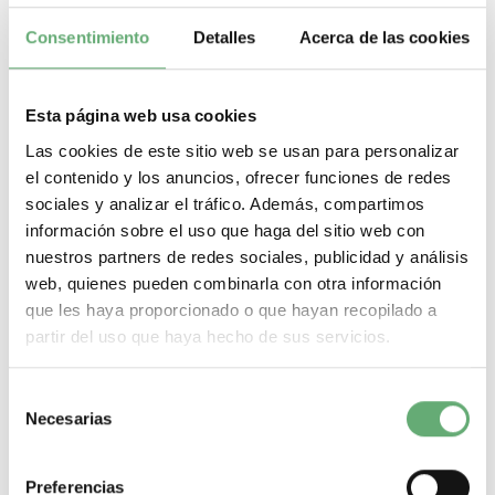
MÁS DETALLES ACERCA DE...
Consentimiento
Detalles
Acerca de las cookies
Enclavamiento mecánico TeSys
island
Esta página web usa cookies
Enclavamiento mecánico TeSys island de Schneider Electric.
Las cookies de este sitio web se usan para personalizar
Encuentra todas las referencias de Schneider Electric al mejor precio
el contenido y los anuncios, ofrecer funciones de redes
de internet en Cadenza Electric. Tenemos todo tipo de
sociales y analizar el tráfico. Además, compartimos
Enclavamiento mecánico TeSys island en nuestro almacén de
material eléctrico. Nuestra tienda de material eléctrico es el
información sobre el uso que haga del sitio web con
distribuidor Schneider pensado para hacer de tus compras de
nuestros partners de redes sociales, publicidad y análisis
material eléctrico un proceso rápido, sencillo, seguro, y con la mejor
web, quienes pueden combinarla con otra información
oferta de internet.
que les haya proporcionado o que hayan recopilado a
Filtrar por
partir del uso que haya hecho de sus servicios.
¿Que necesitas? A continuación te dejamos lo más
buscado:
Selección
Necesarias
de
Magnetotermicos de 1 p+n
Magnetotermicos de 2 polos
consentimiento
Magnetotermicos de 3 polos
Magnetotermicos de 4 polos
Preferencias