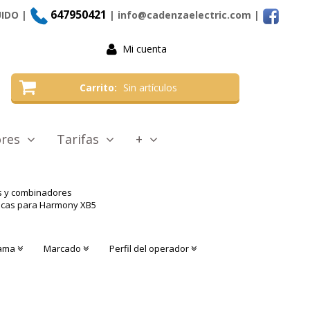
647950421
UIDO |
| info@cadenzaelectric.com
|
Mi cuenta
Carrito
Sin artículos
tores
Tarifas
+
as y combinadores
lacas para Harmony XB5
ama
Marcado
Perfil del operador