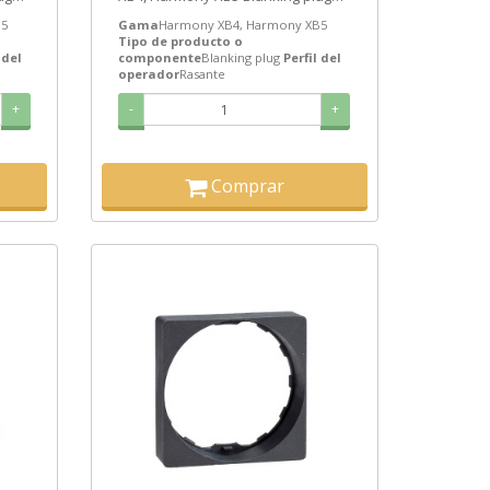
de Schneider Electric ref.
B5
Gama
Harmony XB4, Harmony XB5
ZB5SZ3C0...
Tipo de producto o
 del
componente
Blanking plug
Perfil del
operador
Rasante
+
-
+
Comprar