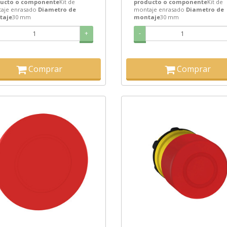
ucto o componente
Kit de
producto o componente
Kit de
aje enrasado
Diametro de
montaje enrasado
Diametro de
taje
30 mm
montaje
30 mm
+
-
Comprar
Comprar