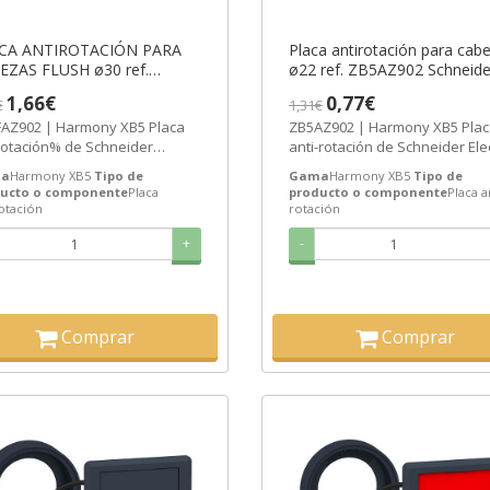
CA ANTIROTACIÓN PARA
Placa antirotación para cab
EZAS FLUSH ø30 ref.
ø22 ref. ZB5AZ902 Schneide
AZ902 Schneider Electric
Electric [PLAZO 3-6 SEMAN
1,66€
0,77€
€
1,31€
AZO 3-6 SEMANAS]
Z902 | Harmony XB5 Placa
ZB5AZ902 | Harmony XB5 Pla
rotación% de Schneider
anti-rotación de Schneider Elec
tric ref. ZB5FAZ902 Precio: 1,1€
ref. ZB5AZ902 Precio: 0,51€ -...
a
Harmony XB5
Tipo de
Gama
Harmony XB5
Tipo de
ucto o componente
Placa
producto o componente
Placa a
otación
rotación
+
-
Comprar
Comprar