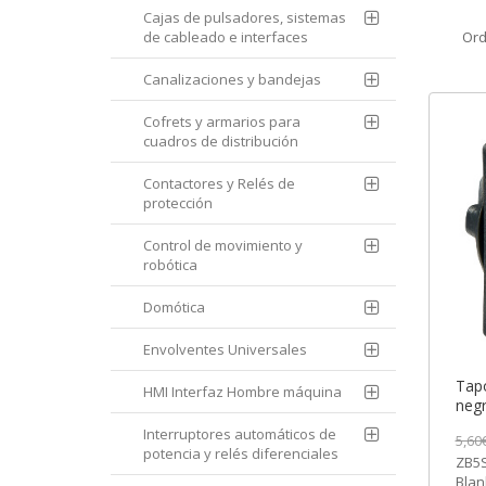
Cajas de pulsadores, sistemas
de cableado e interfaces
Ord
Canalizaciones y bandejas
Cofrets y armarios para
cuadros de distribución
Contactores y Relés de
protección
Control de movimiento y
robótica
Domótica
Envolventes Universales
Tap
HMI Interfaz Hombre máquina
negr
ZB5S
Interruptores automáticos de
5,60
[PL
potencia y relés diferenciales
ZB5S
Blan