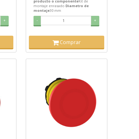
producto o componente
Kit de
montaje enrasado
Diametro de
montaje
30 mm
+
-
+
Comprar