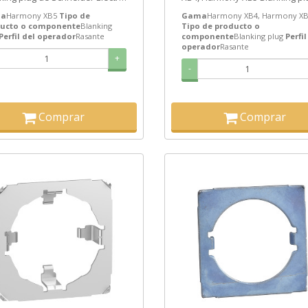
ZB5SZ5 Precio: 2,18€ - Oferta...
de Schneider Electric ref.
a
Harmony XB5
Tipo de
Gama
Harmony XB4, Harmony X
ZB5SZ3C1...
ucto o componente
Blanking
Tipo de producto o
Perfil del operador
Rasante
componente
Blanking plug
Perfil
operador
Rasante
+
-
Comprar
Comprar