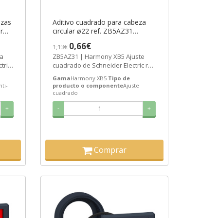
ezas
Aditivo cuadrado para cabeza
r
circular ø22 ref. ZB5AZ31
AS]
Schneider Electric [PLAZO 3-6
0,66€
1,13€
SEMANAS]
ca
ZB5AZ31 | Harmony XB5 Ajuste
tric
cuadrado de Schneider Electric ref.
ZB5AZ31 Precio: 0,44€ - Oferta
Gama
Harmony XB5
Tipo de
con...
nti-
producto o componente
Ajuste
cuadrado
+
-
+
Comprar