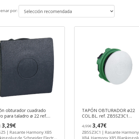
Ordenar
enar por:
por
ón obturador cuadrado
TAPÓN OBTURADOR ø22
o para taladro ø 22 ref.
COL.BL. ref. ZB5SZ3C1
Z5 Schneider Electric
Schneider Electric [PLAZO 3
3,29€
3,47€
€
4,99€
AZO 3-6 SEMANAS]
SEMANAS]
Z5 | Rasante Harmony XB5
ZB5SZ3C1 | Rasante Harmony
king plug de Schneider Electric
XB4, Harmony XB5 Blanking pl