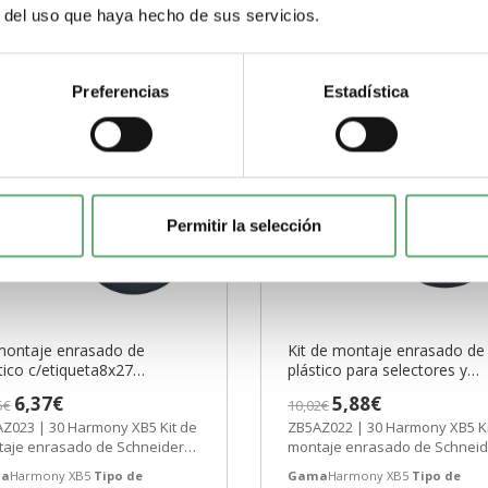
r del uso que haya hecho de sus servicios.
Preferencias
Estadística
Permitir la selección
montaje enrasado de
Kit de montaje enrasado de
tico c/etiqueta8x27
plástico para selectores y
lsador y pilotos lumin Ø22
pulsadores luminosos ø22 re
6,37€
5,88€
5€
10,02€
 ZB5AZ023 Schneider Electric
ZB5AZ022 Schneider Electri
Z023 | 30 Harmony XB5 Kit de
ZB5AZ022 | 30 Harmony XB5 Ki
AZO 8-15 DIAS
[PLAZO 8-15 DIAS
aje enrasado de Schneider
montaje enrasado de Schneid
tric ref. ZB5AZ023 Precio:
Electric ref. ZB5AZ022 Precio:
a
Harmony XB5
Tipo de
Gama
Harmony XB5
Tipo de
...
3,89€...