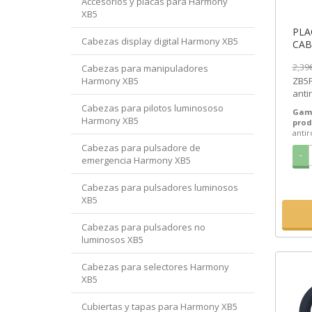
Accesorios y placas para Harmony
XB5
PLA
Cabezas display digital Harmony XB5
CAB
ZB5F
2,39
Cabezas para manipuladores
[PL
Harmony XB5
ZB5FA
anti
Elec
Cabezas para pilotos luminososo
Gam
-...
Harmony XB5
prod
antir
Cabezas para pulsadore de
-
emergencia Harmony XB5
Cabezas para pulsadores luminosos
XB5
Cabezas para pulsadores no
luminosos XB5
Cabezas para selectores Harmony
XB5
Cubiertas y tapas para Harmony XB5