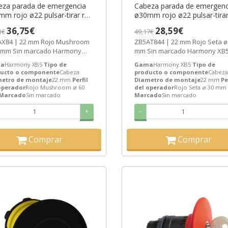
eza parada de emergencia
Cabeza parada de emergenc
m rojo ø22 pulsar-tirar ref.
ø30mm rojo ø22 pulsar-tirar 
X84 Schneider Electric
ZB5AT844 Schneider Electri
36,75€
28,59€
1€
49,17€
AZO 3-6 SEMANAS]
[PLAZO 3-6 SEMANAS]
X84 | 22 mm Rojo Mushroom
ZB5AT844 | 22 mm Rojo Seta ø
 mm Sin marcado Harmony
mm Sin marcado Harmony XB
Cabeza de Schneider Electric
Cabeza de Schneider Electric re
a
Harmony XB5
Tipo de
Gama
Harmony XB5
Tipo de
.
ucto o componente
Cabeza
producto o componente
Cabeza
etro de montaje
22 mm
Perfil
Diametro de montaje
22 mm
Pe
operador
Rojo Mushroom ø 60
del operador
Rojo Seta ø 30 mm
Marcado
Sin marcado
Marcado
Sin marcado
+
-
Comprar
Comprar