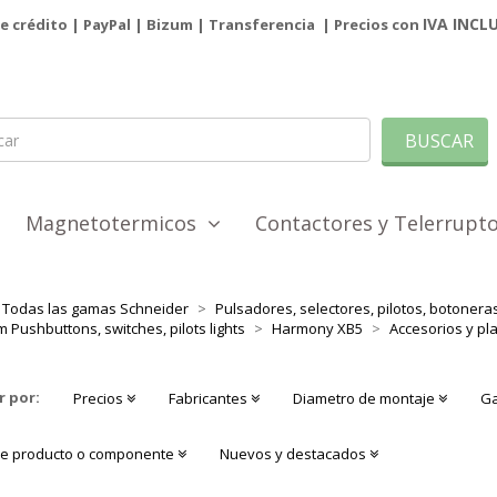
IVA INCL
de crédito | PayPal |
Bizum
|
Transferencia
| Precios con
BUSCAR
Magnetotermicos
Contactores y Telerrup
Todas las gamas Schneider
Pulsadores, selectores, pilotos, botoner
 Pushbuttons, switches, pilots lights
Harmony XB5
Accesorios y p
r por:
Precios
Fabricantes
Diametro de montaje
G
de producto o componente
Nuevos y destacados