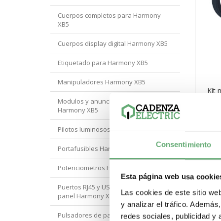
Cuerpos completos para Harmony
XB5
Cuerpos display digital Harmony XB5
Etiquetado para Harmony XB5
Manipuladores Harmony XB5
Kit 
etiq
Modulos y anunciadores para
puls
Harmony XB5
10,8
ZB5A
ZB5A
[PL
Pilotos luminosos Harmony XB5
mont
Elec
Consentimiento
Gam
Portafusibles Harmony XB5
4,21€
prod
mont
Potenciometros Harmony XB5
mon
Esta página web usa cookie
-
Puertos RJ45 y USB montados en
Las cookies de este sitio we
panel Harmony XB5
y analizar el tráfico. Ademá
Pulsadores de parada de emergencia
redes sociales, publicidad y