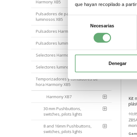
Harmony XB5
que hayan recopilado a parti
Pulsadores de parada de emergencia
Selección
luminosos XB5
Necesarias
de
Pulsadores Harmony XB5
consentimiento
Pulsadores luminosos Harmony XB5
Selectores Harmony XB5
Denegar
Selectores luminososo Harmony XB5
Temporizadores y contadores de
hora Harmony XB5
Harmony XB7
Kit 
plás
30 mm Pushbuttons,
p/pu
10,8
switches, pilots lights
ref.
ZB5A
[PL
mont
8 and 16mm Pushbuttons,
Elec
switches, pilots lights
Gam
4,21€