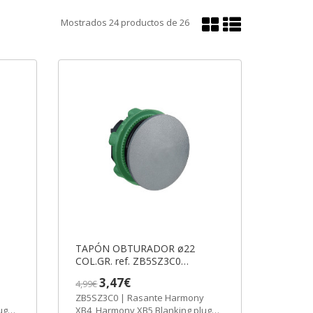
Mostrar
Mostrar
Mostrados
24
productos de
26
en
en
cuadrícula
lista
TAPÓN OBTURADOR ø22
COL.GR. ref. ZB5SZ3C0
-6
Schneider Electric [PLAZO 3-6
3,47€
4,99€
SEMANAS]
ZB5SZ3C0 | Rasante Harmony
ug
XB4, Harmony XB5 Blanking plug