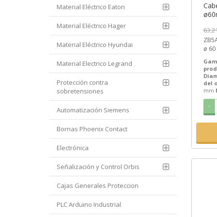
Cab
Material Eléctrico Eaton
ø60m
ZB5A
Material Eléctrico Hager
63,2
[PL
ZB5A
Material Eléctrico Hyundai
ø 60
XB5 
Gam
Material Electrico Legrand
ref...
prod
Diam
Protección contra
del 
sobretensiones
mm
-
Automatización Siemens
Bornas Phoenix Contact
Electrónica
Señalización y Control Orbis
Cajas Generales Proteccion
PLC Arduino Industrial