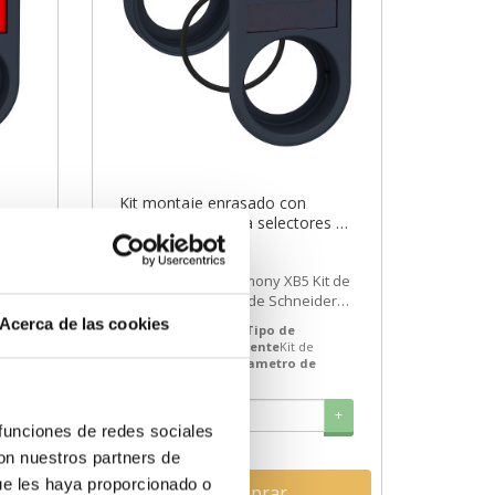
Kit montaje enrasado con
etiqueta 8x27 para selectores y
pulsadores luminosos ref.
6,37€
10,85€
c
ZB5AZ024 Schneider Electric
t de
ZB5AZ024 | 30 Harmony XB5 Kit de
[PLAZO 3-6 SEMANA
er
montaje enrasado de Schneider
Electric ref. ZB5AZ024 Precio:
Acerca de las cookies
Gama
Harmony XB5
Tipo de
4,21€...
producto o componente
Kit de
montaje enrasado
Diametro de
montaje
30 mm
+
-
+
 funciones de redes sociales
con nuestros partners de
ue les haya proporcionado o
Comprar