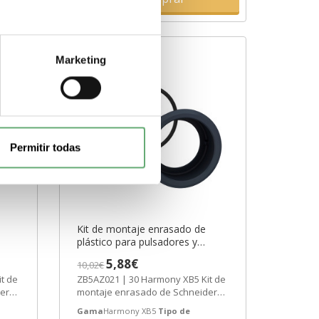
Marketing
Permitir todas
Kit de montaje enrasado de
plástico para pulsadores y
f.
pilotos luminosos ø22 ref.
5,88€
10,02€
c
ZB5AZ021 Schneider Electric
t de
ZB5AZ021 | 30 Harmony XB5 Kit de
[PLAZO 3-6 SEMANAS]
er
montaje enrasado de Schneider
Electric ref. ZB5AZ021 Precio:
Gama
Harmony XB5
Tipo de
3,89€...