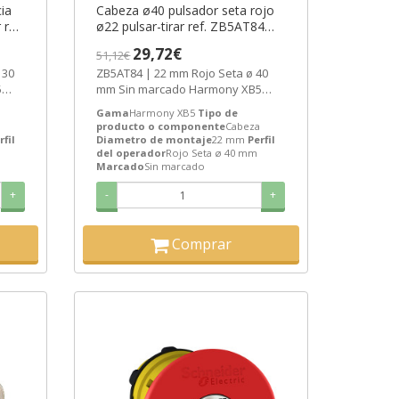
ia
Cabeza ø40 pulsador seta rojo
ref.
ø22 pulsar-tirar ref. ZB5AT84
c
Schneider Electric [PLAZO 3-6
29,72€
51,12€
SEMANAS]
 30
ZB5AT84 | 22 mm Rojo Seta ø 40
5
mm Sin marcado Harmony XB5
f....
Cabeza de Schneider Electric ref.
Gama
Harmony XB5
Tipo de
ZB5AT84...
producto o componente
Cabeza
rfil
Diametro de montaje
22 mm
Perfil
del operador
Rojo Seta ø 40 mm
Marcado
Sin marcado
+
-
+
Comprar