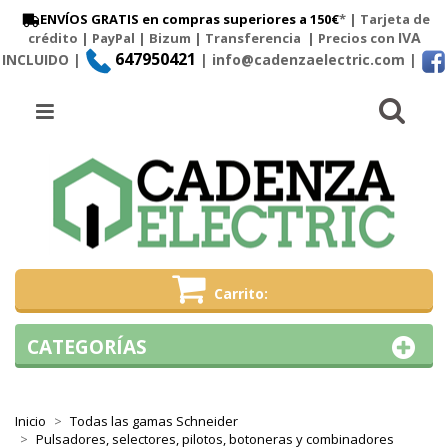
ENVÍOS GRATIS en compras superiores a 150€
* | Tarjeta de
IVA
crédito | PayPal |
Bizum
|
Transferencia
| Precios con
647950421
INCLUIDO |
| info@cadenzaelectric.com
|
Busc
Menú
Carrito
CATEGORÍAS
Inicio
Todas las gamas Schneider
Pulsadores, selectores, pilotos, botoneras y combinadores