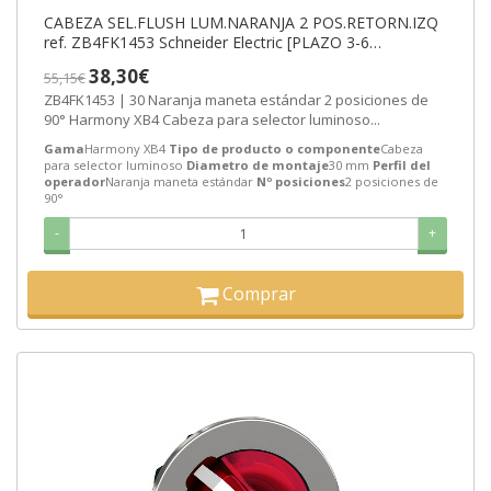
CABEZA SEL.FLUSH LUM.NARANJA 2 POS.RETORN.IZQ
ref. ZB4FK1453 Schneider Electric [PLAZO 3-6
SEMANAS]
38,30€
55,15€
ZB4FK1453 | 30 Naranja maneta estándar 2 posiciones de
90° Harmony XB4 Cabeza para selector luminoso...
Gama
Harmony XB4
Tipo de producto o componente
Cabeza
para selector luminoso
Diametro de montaje
30 mm
Perfil del
operador
Naranja maneta estándar
Nº posiciones
2 posiciones de
90°
-
+
Comprar