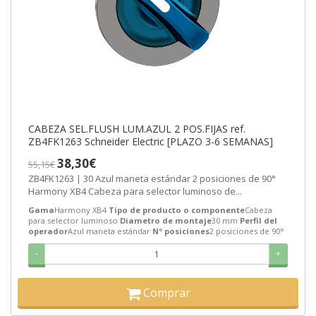
CABEZA SEL.FLUSH LUM.AZUL 2 POS.FIJAS ref.
ZB4FK1263 Schneider Electric [PLAZO 3-6 SEMANAS]
38,30€
55,15€
ZB4FK1263 | 30 Azul maneta estándar 2 posiciones de 90°
Harmony XB4 Cabeza para selector luminoso de...
Gama
Harmony XB4
Tipo de producto o componente
Cabeza
para selector luminoso
Diametro de montaje
30 mm
Perfil del
operador
Azul maneta estándar
Nº posiciones
2 posiciones de 90°
-
+
Comprar