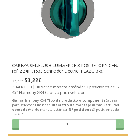
CABEZA SEL.FLUSH LUM.VERDE 3 POS.RETORN.CEN.
ref. ZB4FK1533 Schneider Electric [PLAZO 3-6
SEMANAS]
53,22€
76,63€
ZB4FK1533 | 30 Verde maneta estándar 3 posiciones de +/-
45° Harmony XB4 Cabeza para selector...
Gama
Harmony XB4
Tipo de producto o componente
Cabeza
para selector luminoso
Diametro de montaje
30 mm
Perfil del
operador
Verde maneta estándar
Nº posiciones
3 posiciones de
+/- 45°
-
+