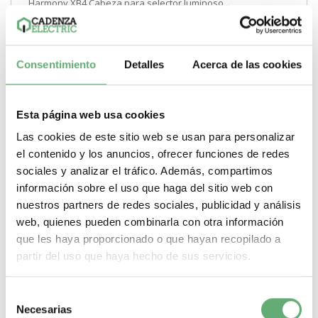
Harmony XB4 Cabeza para selector luminoso...
Gama
Harmony XB4
Tipo de producto o componente
Cabeza
para selector luminoso
Diametro de montaje
30 mm
Perfil del
operador
Verde maneta estándar
Nº posiciones
2 posiciones de
90°
Consentimiento
Detalles
Acerca de las cookies
-
+
Comprar
Esta página web usa cookies
Las cookies de este sitio web se usan para personalizar
el contenido y los anuncios, ofrecer funciones de redes
sociales y analizar el tráfico. Además, compartimos
información sobre el uso que haga del sitio web con
nuestros partners de redes sociales, publicidad y análisis
web, quienes pueden combinarla con otra información
que les haya proporcionado o que hayan recopilado a
partir del uso que haya hecho de sus servicios.
Selección
Necesarias
de