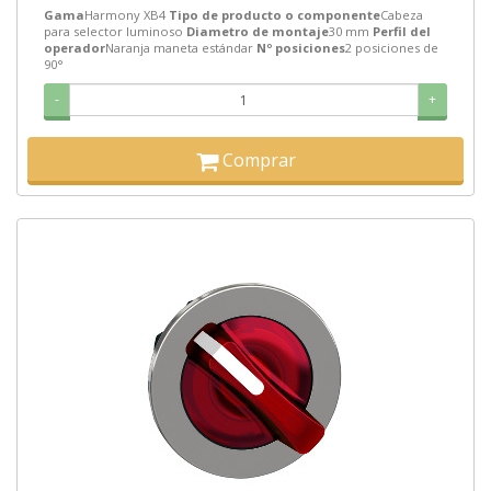
Gama
Harmony XB4
Tipo de producto o componente
Cabeza
para selector luminoso
Diametro de montaje
30 mm
Perfil del
operador
Naranja maneta estándar
Nº posiciones
2 posiciones de
90°
-
+
Comprar