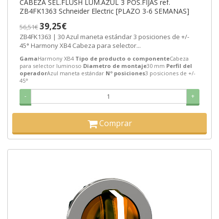
CABEZA SEL.FLUSH LUM.AZUL 3 POS.FIJAS ref.
ZB4FK1363 Schneider Electric [PLAZO 3-6 SEMANAS]
39,25€
56,51€
ZB4FK1363 | 30 Azul maneta estándar 3 posiciones de +/-
45° Harmony XB4 Cabeza para selector...
Gama
Harmony XB4
Tipo de producto o componente
Cabeza
para selector luminoso
Diametro de montaje
30 mm
Perfil del
operador
Azul maneta estándar
Nº posiciones
3 posiciones de +/-
45°
-
+
Comprar