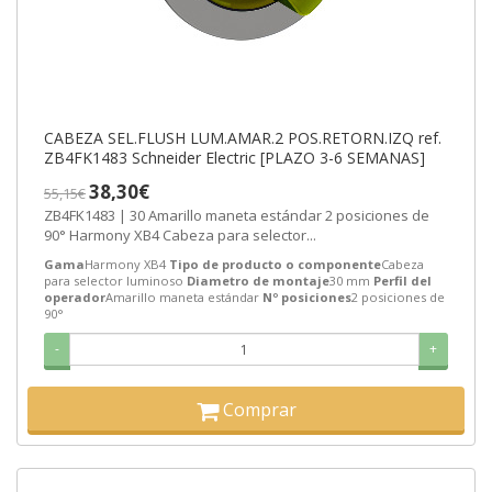
CABEZA SEL.FLUSH LUM.AMAR.2 POS.RETORN.IZQ ref.
ZB4FK1483 Schneider Electric [PLAZO 3-6 SEMANAS]
38,30€
55,15€
ZB4FK1483 | 30 Amarillo maneta estándar 2 posiciones de
90° Harmony XB4 Cabeza para selector...
Gama
Harmony XB4
Tipo de producto o componente
Cabeza
para selector luminoso
Diametro de montaje
30 mm
Perfil del
operador
Amarillo maneta estándar
Nº posiciones
2 posiciones de
90°
-
+
Comprar