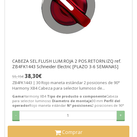
CABEZA SEL.FLUSH LUM.ROJA 2 POS.RETORN.IZQ ref.
ZB4FK1443 Schneider Electric [PLAZO 3-6 SEMANAS]
38,30€
55,15€
ZB4FK1443 | 30 Rojo maneta estándar 2 posiciones de 90°
Harmony XB4 Cabeza para selector luminoso de...
Gama
Harmony XB4
Tipo de producto o componente
Cabeza
para selector luminoso
Diametro de montaje
30 mm
Perfil del
operador
Rojo maneta estándar
Nº posiciones
2 posiciones de 90°
-
+
Comprar