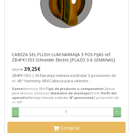
CABEZA SEL.FLUSH LUM.NARANJA 3 POS.FIJAS ref.
ZB4FK1353 Schneider Electric [PLAZO 3-6 SEMANAS]
39,25€
56,51€
ZB4FK1353 | 30 Naranja maneta estándar 3 posiciones de
+/- 45° Harmony XB4 Cabeza para selector...
Gama
Harmony XB4
Tipo de producto o componente
Cabeza
para selector luminoso
Diametro de montaje
30 mm
Perfil del
operador
Naranja maneta estándar
Nº posiciones
3 posiciones de
+/- 45°
-
+
Comprar