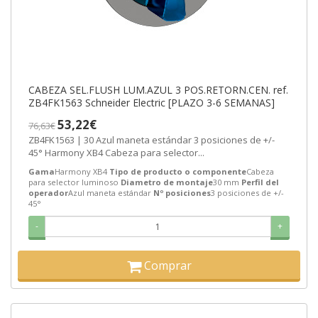
CABEZA SEL.FLUSH LUM.AZUL 3 POS.RETORN.CEN. ref.
ZB4FK1563 Schneider Electric [PLAZO 3-6 SEMANAS]
53,22€
76,63€
ZB4FK1563 | 30 Azul maneta estándar 3 posiciones de +/-
45° Harmony XB4 Cabeza para selector...
Gama
Harmony XB4
Tipo de producto o componente
Cabeza
para selector luminoso
Diametro de montaje
30 mm
Perfil del
operador
Azul maneta estándar
Nº posiciones
3 posiciones de +/-
45°
-
+
Comprar