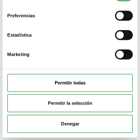
consentimiento
Preferencias
CABEZA SEL.FLUSH LUM.BLANCA 2 POS.RETORN.IZQ
Estadística
ref. ZB4FK1413 Schneider Electric [PLAZO 3-6
SEMANAS]
38,30€
55,15€
ZB4FK1413 | 30 Blanco maneta estándar 2 posiciones de 90°
Marketing
Harmony XB4 Cabeza para selector luminoso...
Gama
Harmony XB4
Tipo de producto o componente
Cabeza
para selector luminoso
Diametro de montaje
30 mm
Perfil del
operador
Blanco maneta estándar
Nº posiciones
2 posiciones de
90°
Permitir todas
-
+
Permitir la selección
Comprar
Denegar