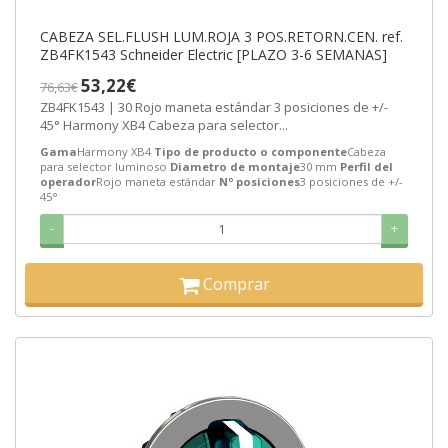
CABEZA SEL.FLUSH LUM.ROJA 3 POS.RETORN.CEN. ref.
ZB4FK1543 Schneider Electric [PLAZO 3-6 SEMANAS]
53,22€
76,63€
ZB4FK1543 | 30 Rojo maneta estándar 3 posiciones de +/-
45° Harmony XB4 Cabeza para selector...
Gama
Harmony XB4
Tipo de producto o componente
Cabeza
para selector luminoso
Diametro de montaje
30 mm
Perfil del
operador
Rojo maneta estándar
Nº posiciones
3 posiciones de +/-
45°
-
+
Comprar