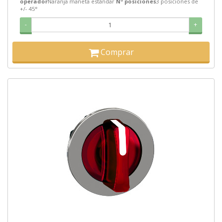
operador
Naranja maneta estándar
Nº posiciones
3 posiciones de
+/- 45°
-
+
Comprar