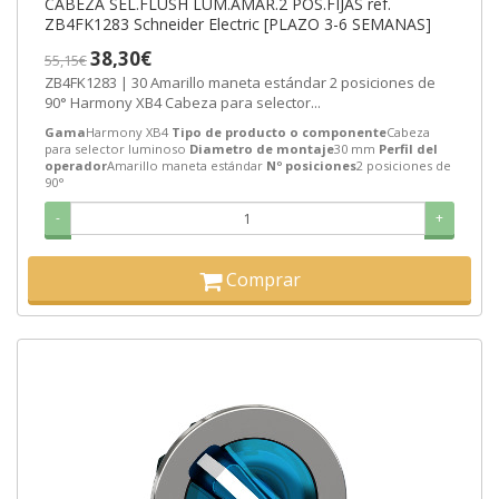
CABEZA SEL.FLUSH LUM.AMAR.2 POS.FIJAS ref.
ZB4FK1283 Schneider Electric [PLAZO 3-6 SEMANAS]
38,30€
55,15€
ZB4FK1283 | 30 Amarillo maneta estándar 2 posiciones de
90° Harmony XB4 Cabeza para selector...
Gama
Harmony XB4
Tipo de producto o componente
Cabeza
para selector luminoso
Diametro de montaje
30 mm
Perfil del
operador
Amarillo maneta estándar
Nº posiciones
2 posiciones de
90°
-
+
Comprar