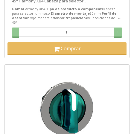
45° Harmony XB4 Cabeza para selector...
Gama
Harmony XB4
Tipo de producto o componente
Cabeza
para selector luminoso
Diametro de montaje
30 mm
Perfil del
operador
Rojo maneta estándar
Nº posiciones
3 posiciones de +/-
45°
-
+
Comprar