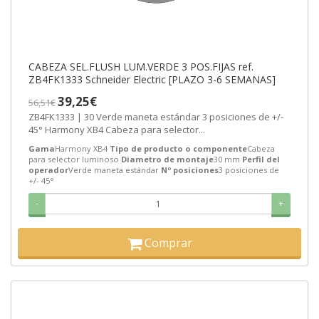
CABEZA SEL.FLUSH LUM.VERDE 3 POS.FIJAS ref.
ZB4FK1333 Schneider Electric [PLAZO 3-6 SEMANAS]
39,25€
56,51€
ZB4FK1333 | 30 Verde maneta estándar 3 posiciones de +/-
45° Harmony XB4 Cabeza para selector...
Gama
Harmony XB4
Tipo de producto o componente
Cabeza
para selector luminoso
Diametro de montaje
30 mm
Perfil del
operador
Verde maneta estándar
Nº posiciones
3 posiciones de
+/- 45°
-
+
Comprar