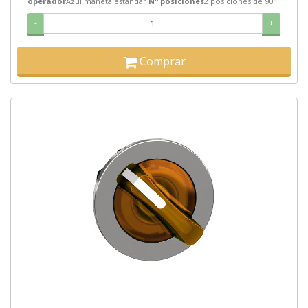
operador
Azul maneta estándar
Nº posiciones
2 posiciones de 90°
-
+
Comprar