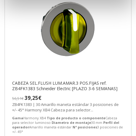
CABEZA SEL.FLUSH LUM.AMAR.3 POS.FIJAS ref.
ZB4FK1383 Schneider Electric [PLAZO 3-6 SEMANAS]
39,25€
56,51€
ZB4FK1383 | 30 Amarillo maneta estándar 3 posiciones de
+/- 45° Harmony XB4 Cabeza para selector...
Gama
Harmony XB4
Tipo de producto o componente
Cabeza
para selector luminoso
Diametro de montaje
30 mm
Perfil del
operador
Amarillo maneta estándar
Nº posiciones
3 posiciones de
+/- 45°