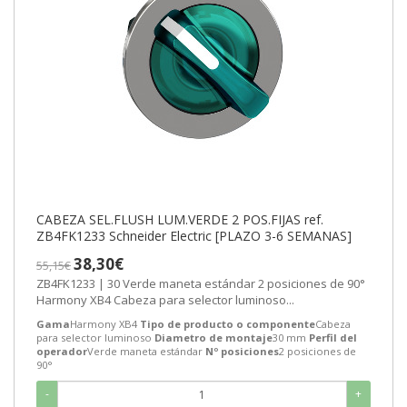
CABEZA SEL.FLUSH LUM.VERDE 2 POS.FIJAS ref.
ZB4FK1233 Schneider Electric [PLAZO 3-6 SEMANAS]
38,30€
55,15€
ZB4FK1233 | 30 Verde maneta estándar 2 posiciones de 90°
Harmony XB4 Cabeza para selector luminoso...
Gama
Harmony XB4
Tipo de producto o componente
Cabeza
para selector luminoso
Diametro de montaje
30 mm
Perfil del
operador
Verde maneta estándar
Nº posiciones
2 posiciones de
90°
-
+