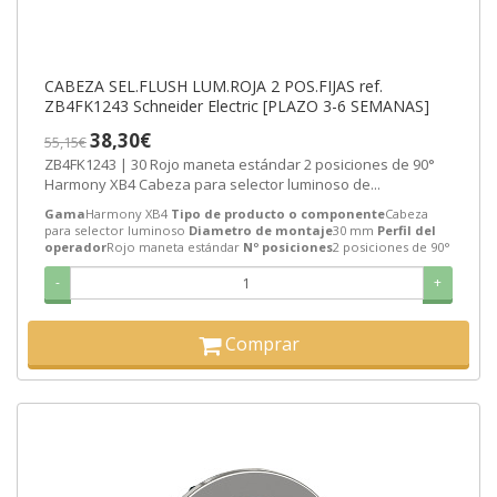
CABEZA SEL.FLUSH LUM.ROJA 2 POS.FIJAS ref.
ZB4FK1243 Schneider Electric [PLAZO 3-6 SEMANAS]
38,30€
55,15€
ZB4FK1243 | 30 Rojo maneta estándar 2 posiciones de 90°
Harmony XB4 Cabeza para selector luminoso de...
Gama
Harmony XB4
Tipo de producto o componente
Cabeza
para selector luminoso
Diametro de montaje
30 mm
Perfil del
operador
Rojo maneta estándar
Nº posiciones
2 posiciones de 90°
-
+
Comprar