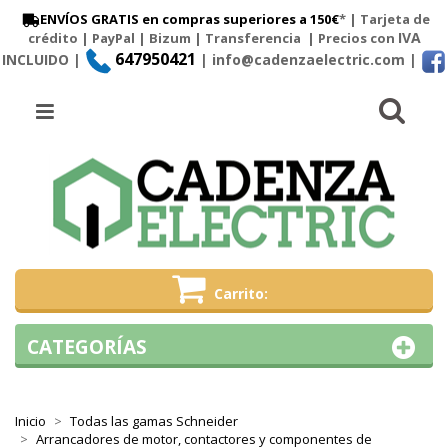
ENVÍOS GRATIS en compras superiores a 150€
* | Tarjeta de
IVA
crédito | PayPal |
Bizum
|
Transferencia
| Precios con
647950421
INCLUIDO |
| info@cadenzaelectric.com
|
Busc
Menú
Carrito
CATEGORÍAS
Inicio
Todas las gamas Schneider
Arrancadores de motor, contactores y componentes de