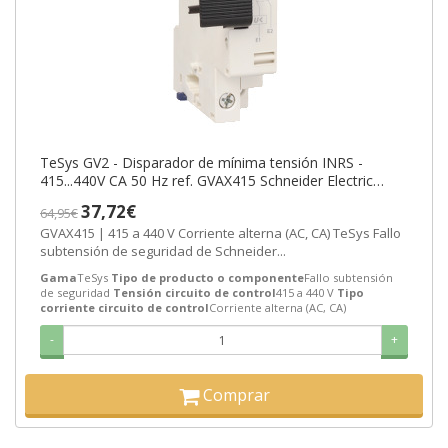
TeSys GV2 - Disparador de mínima tensión INRS -
415...440V CA 50 Hz ref. GVAX415 Schneider Electric
[PLAZO 3-6 SEMANAS]
37,72€
64,95€
GVAX415 | 415 a 440 V Corriente alterna (AC, CA) TeSys Fallo
subtensión de seguridad de Schneider...
Gama
TeSys
Tipo de producto o componente
Fallo subtensión
de seguridad
Tensión circuito de control
415 a 440 V
Tipo
corriente circuito de control
Corriente alterna (AC, CA)
-
+
Comprar