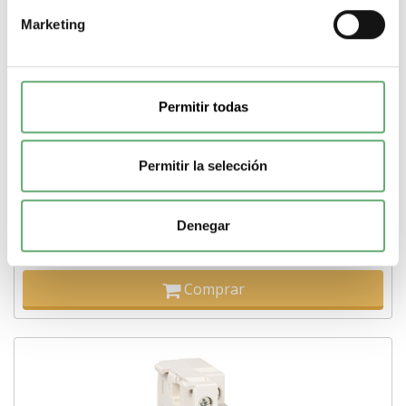
Marketing
TeSys GV2 - Disparador de mínima tensión INRS -
110...115 V CA 60 Hz ref. GVAX116 Schneider Electric
Permitir todas
[PLAZO 3-6 SEMANAS]
37,72€
64,95€
GVAX116 | 110 a 115 V Corriente alterna (AC, CA) TeSys Fallo
subtensión de seguridad de Schneider...
Permitir la selección
Gama
TeSys
Tipo de producto o componente
Fallo subtensión
de seguridad
Tensión circuito de control
110 a 115 V
Tipo
corriente circuito de control
Corriente alterna (AC, CA)
Denegar
-
+
Comprar