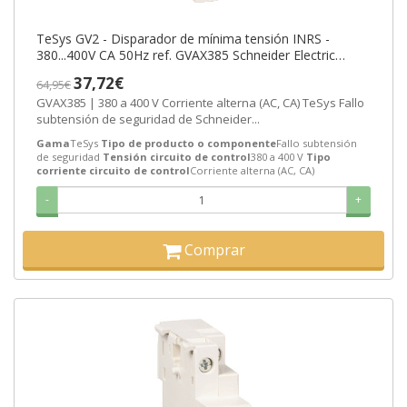
TeSys GV2 - Disparador de mínima tensión INRS -
380...400V CA 50Hz ref. GVAX385 Schneider Electric
[PLAZO 3-6 SEMANAS]
37,72€
64,95€
GVAX385 | 380 a 400 V Corriente alterna (AC, CA) TeSys Fallo
subtensión de seguridad de Schneider...
Gama
TeSys
Tipo de producto o componente
Fallo subtensión
de seguridad
Tensión circuito de control
380 a 400 V
Tipo
corriente circuito de control
Corriente alterna (AC, CA)
-
+
Comprar