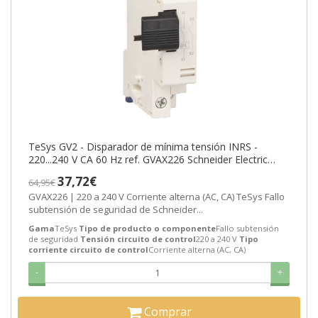
TeSys GV2 - Disparador de mínima tensión INRS -
220...240 V CA 60 Hz ref. GVAX226 Schneider Electric
[PLAZO 3-6 SEMANAS]
37,72€
64,95€
GVAX226 | 220 a 240 V Corriente alterna (AC, CA) TeSys Fallo
subtensión de seguridad de Schneider...
Gama
TeSys
Tipo de producto o componente
Fallo subtensión
de seguridad
Tensión circuito de control
220 a 240 V
Tipo
corriente circuito de control
Corriente alterna (AC, CA)
-
+
Comprar