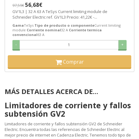
[PLAZO 3-6 SEMANAS]
56,68€
97,59€
GV1L3 | 32 A 63 A TeSys Current limiting module de
Schneider Electric ref. GV1L3 Precio: 41,22€ -...
Gama
TeSys
Tipo de producto o componente
Current limiting
module
Corriente nominal
32 A
Corriente termica
convencional
63 A
-
+
Comprar
MÁS DETALLES ACERCA DE...
Limitadores de corriente y fallos
subtensión GV2
Limitadores de corriente y fallos subtensión GV2 de Schneider
Electric. Encuentra todas las referencias de Schneider Electric al
mejor precio de internet en Cadenza Electric. Tenemos todo tipo de