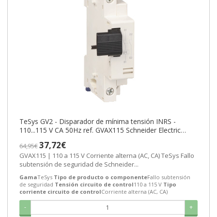
TeSys GV2 - Disparador de mínima tensión INRS -
110...115 V CA 50Hz ref. GVAX115 Schneider Electric
[PLAZO 3-6 SEMANAS]
37,72€
64,95€
GVAX115 | 110 a 115 V Corriente alterna (AC, CA) TeSys Fallo
subtensión de seguridad de Schneider...
Gama
TeSys
Tipo de producto o componente
Fallo subtensión
de seguridad
Tensión circuito de control
110 a 115 V
Tipo
corriente circuito de control
Corriente alterna (AC, CA)
-
+