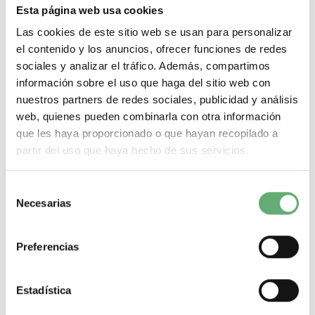
subtensión de seguridad de Schneider...
Esta página web usa cookies
Gama
TeSys
Tipo de producto o componente
Fallo subtensión
Las cookies de este sitio web se usan para personalizar
de seguridad
Tensión circuito de control
220 a 240 V
Tipo
corriente circuito de control
Corriente alterna (AC, CA)
el contenido y los anuncios, ofrecer funciones de redes
sociales y analizar el tráfico. Además, compartimos
-
+
información sobre el uso que haga del sitio web con
nuestros partners de redes sociales, publicidad y análisis
Comprar
web, quienes pueden combinarla con otra información
que les haya proporcionado o que hayan recopilado a
partir del uso que haya hecho de sus servicios.
Selección
Necesarias
de
consentimiento
Preferencias
Estadística