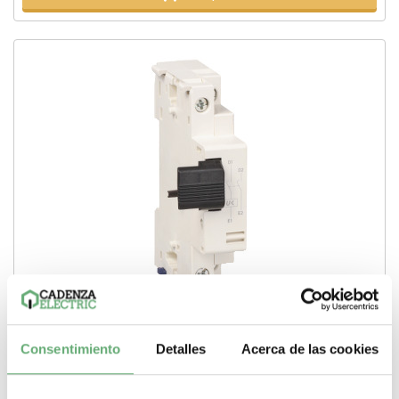
TeSys GV2 - Disparador de mínima tensión INRS -
220...240 V CA 50 Hz ref. GVAX225 Schneider Electric
Consentimiento
Detalles
Acerca de las cookies
[PLAZO 3-6 SEMANAS]
37,72€
64,95€
GVAX225 | 220 a 240 V Corriente alterna (AC, CA) TeSys Fallo