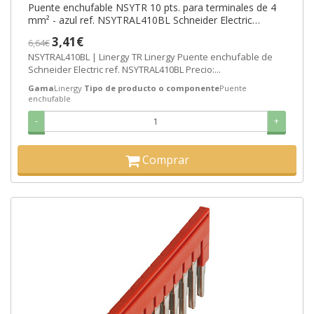
Puente enchufable NSYTR 10 pts. para terminales de 4
mm² - azul ref. NSYTRAL410BL Schneider Electric
[PLAZO 3-6 SEMANAS]
3,41€
6,64€
NSYTRAL410BL | Linergy TR Linergy Puente enchufable de
Schneider Electric ref. NSYTRAL410BL Precio:...
Gama
Linergy
Tipo de producto o componente
Puente
enchufable
-
+
Comprar