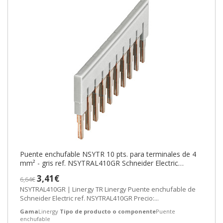
Puente enchufable NSYTR 10 pts. para terminales de 4
mm² - gris ref. NSYTRAL410GR Schneider Electric
[PLAZO 3-6 SEMANAS]
3,41€
6,64€
NSYTRAL410GR | Linergy TR Linergy Puente enchufable de
Schneider Electric ref. NSYTRAL410GR Precio:...
Gama
Linergy
Tipo de producto o componente
Puente
enchufable