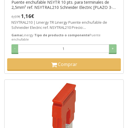
Puente enchufable NSYTR 10 pts. para terminales de
2,5mm² ref. NSYTRAL210 Schneider Electric [PLAZO 3-6
SEMANAS]
1,16€
6,07€
NSYTRAL210 | Linergy TR Linergy Puente enchufable de
Schneider Electric ref. NSYTRAL210 Precio:...
Gama
Linergy
Tipo de producto o componente
Puente
enchufable
-
+
Comprar