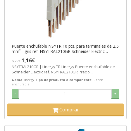
Puente enchufable NSYTR 10 pts. para terminales de 2,5
mm² - gris ref. NSYTRAL210GR Schneider Electric
[PLAZO 3-6 SEMANAS]
1,16€
6,27€
NSYTRAL210GR | Linergy TR Linergy Puente enchufable de
Schneider Electric ref. NSYTRAL210GR Precio:...
Gama
Linergy
Tipo de producto o componente
Puente
enchufable
-
+
Comprar