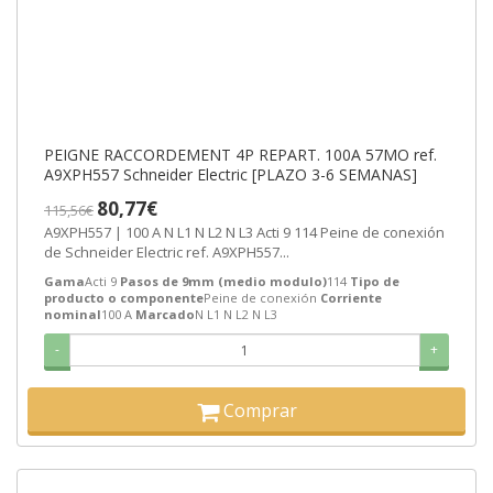
PEIGNE RACCORDEMENT 4P REPART. 100A 57MO ref.
A9XPH557 Schneider Electric [PLAZO 3-6 SEMANAS]
80,77€
115,56€
A9XPH557 | 100 A N L1 N L2 N L3 Acti 9 114 Peine de conexión
de Schneider Electric ref. A9XPH557...
Gama
Acti 9
Pasos de 9mm (medio modulo)
114
Tipo de
producto o componente
Peine de conexión
Corriente
nominal
100 A
Marcado
N L1 N L2 N L3
-
+
Comprar