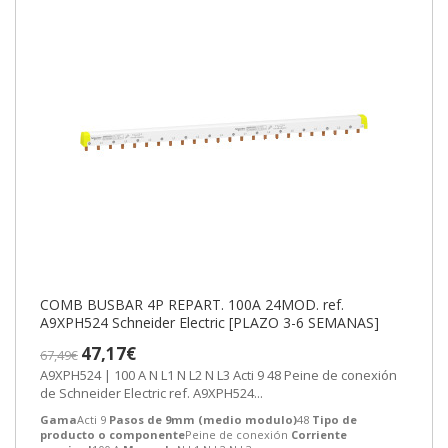
COMB BUSBAR 4P REPART. 100A 24MOD. ref.
A9XPH524 Schneider Electric [PLAZO 3-6 SEMANAS]
47,17€
67,49€
A9XPH524 | 100 A N L1 N L2 N L3 Acti 9 48 Peine de conexión
de Schneider Electric ref. A9XPH524...
Gama
Acti 9
Pasos de 9mm (medio modulo)
48
Tipo de
producto o componente
Peine de conexión
Corriente