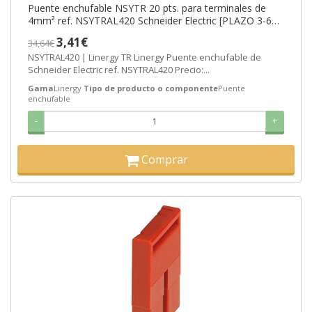
Puente enchufable NSYTR 20 pts. para terminales de
4mm² ref. NSYTRAL420 Schneider Electric [PLAZO 3-6
SEMANAS]
3,41€
34,64€
NSYTRAL420 | Linergy TR Linergy Puente enchufable de
Schneider Electric ref. NSYTRAL420 Precio:...
Gama
Linergy
Tipo de producto o componente
Puente
enchufable
-
+
Comprar