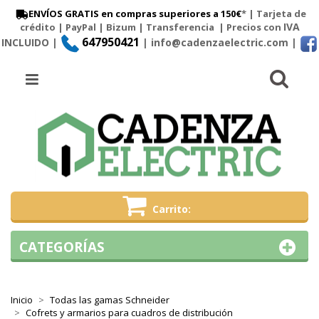
ENVÍOS GRATIS en compras superiores a 150€
* | Tarjeta de
IVA
crédito | PayPal |
Bizum
|
Transferencia
| Precios con
647950421
INCLUIDO |
| info@cadenzaelectric.com
|
Busc
Menú
Carrito
CATEGORÍAS
Inicio
Todas las gamas Schneider
Cofrets y armarios para cuadros de distribución