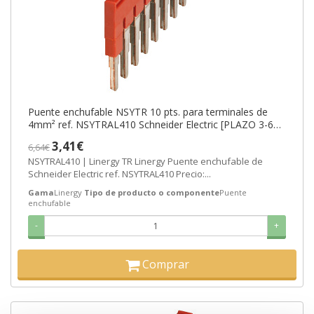
Puente enchufable NSYTR 10 pts. para terminales de
4mm² ref. NSYTRAL410 Schneider Electric [PLAZO 3-6
SEMANAS]
3,41€
6,64€
NSYTRAL410 | Linergy TR Linergy Puente enchufable de
Schneider Electric ref. NSYTRAL410 Precio:...
Gama
Linergy
Tipo de producto o componente
Puente
enchufable
-
+
Comprar