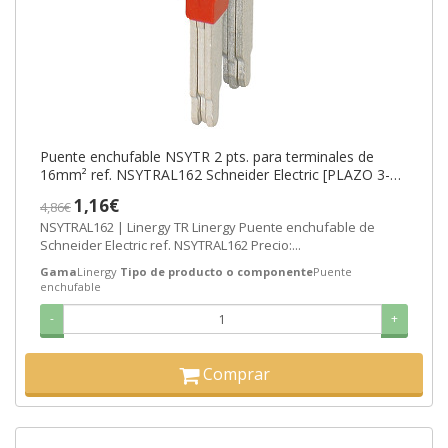
Puente enchufable NSYTR 2 pts. para terminales de
16mm² ref. NSYTRAL162 Schneider Electric [PLAZO 3-6
SEMANAS]
1,16€
4,86€
NSYTRAL162 | Linergy TR Linergy Puente enchufable de
Schneider Electric ref. NSYTRAL162 Precio:...
Gama
Linergy
Tipo de producto o componente
Puente
enchufable
-
+
Comprar