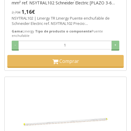
mm² ref. NSYTRAL102 Schneider Electric [PLAZO 3-6
SEMANAS]
1,16€
2,70€
NSYTRAL102 | Linergy TR Linergy Puente enchufable de
Schneider Electric ref. NSYTRAL102 Precio:...
Gama
Linergy
Tipo de producto o componente
Puente
enchufable
-
+
Comprar