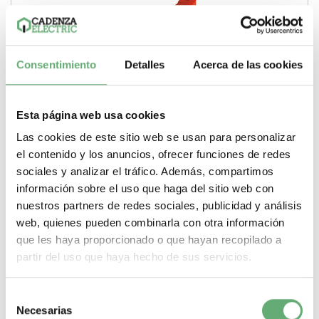
Consentimiento
Detalles
Acerca de las cookies
Esta página web usa cookies
Las cookies de este sitio web se usan para personalizar
el contenido y los anuncios, ofrecer funciones de redes
sociales y analizar el tráfico. Además, compartimos
información sobre el uso que haga del sitio web con
nuestros partners de redes sociales, publicidad y análisis
Puente enchufable NSYTR 5 pts. para terminales de
web, quienes pueden combinarla con otra información
2,5mm² ref. NSYTRAL25 Schneider Electric [PLAZO 3-6
que les haya proporcionado o que hayan recopilado a
SEMANAS]
4,55€
partir del uso que haya hecho de sus servicios.
NSYTRAL25 | Linergy TR Linergy Puente enchufable de
Schneider Electric ref. NSYTRAL25 Precio: 3,31€...
Selección
Gama
Linergy
Tipo de producto o componente
Puente
Necesarias
de
enchufable