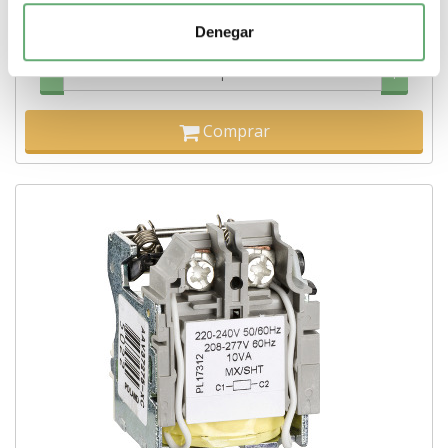
Tipo de producto o componente
Mando eléctrico
Corriente
nominal
160 A
Tensión circuito de control
208 a 277 V
Tipo
Denegar
corriente circuito de control
Corriente alterna (AC, CA)
-
+
Comprar