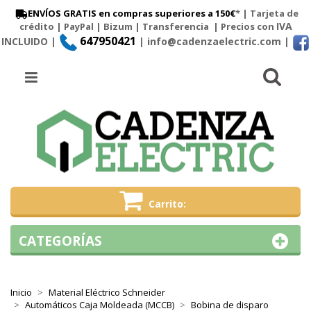
ENVÍOS GRATIS en compras superiores a 150€
* | Tarjeta de
IVA
crédito | PayPal |
Bizum
|
Transferencia
| Precios con
647950421
INCLUIDO |
| info@cadenzaelectric.com
|
Busc
Menú
Carrito
CATEGORÍAS
Inicio
Material Eléctrico Schneider
Automáticos Caja Moldeada (MCCB)
Bobina de disparo