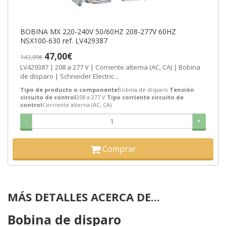
BOBINA MX 220-240V 50/60HZ 208-277V 60HZ
NSX100-630 ref. LV429387
47,00€
143,89€
LV429387 | 208 a 277 V | Corriente alterna (AC, CA) | Bobina
de disparo | Schneider Electric...
Tipo de producto o componente
Bobina de disparo
Tensión
circuito de control
208 a 277 V
Tipo corriente circuito de
control
Corriente alterna (AC, CA)
-
+
Comprar
MÁS DETALLES ACERCA DE...
Bobina de disparo