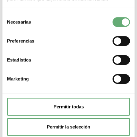
Selección
Necesarias
de
consentimiento
Preferencias
Estadística
Marketing
MT100/160 220-240V 50/60HZ 208-277V 60HZ
Permitir todas
NSX100/160 ref. LV429434
374,10€
1.336,90€
Permitir la selección
LV429434 | 160 A | 208 a 277 V | Corriente alterna (AC, CA) |
Mando eléctrico | Schneider Electric...