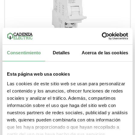
MX 110 - 415 VAC / 110 - 130VDC Ref. A9N26476 Precio
Consentimiento
Detalles
Acerca de las cookies
37,79€.
37,79€
113,68€
A9N26476 | 100 a 415 V | Corriente alterna (AC, CA) | 2 |
Esta página web usa cookies
Disparo por derivación | Schneider...
Las cookies de este sitio web se usan para personalizar
Pasos de 9mm (medio modulo)
2
Tipo de producto o
componente
Disparo por derivación
Tensión circuito de
el contenido y los anuncios, ofrecer funciones de redes
control
100 a 415 V
Tipo corriente circuito de control
Corriente
sociales y analizar el tráfico. Además, compartimos
alterna (AC, CA)
información sobre el uso que haga del sitio web con
-
+
nuestros partners de redes sociales, publicidad y análisis
web, quienes pueden combinarla con otra información
Comprar
que les haya proporcionado o que hayan recopilado a
partir del uso que haya hecho de sus servicios.