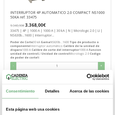
INTERRUPTOR 4P AUTOMATICO 2.0 COMPACT NS1000
50KA ref. 33475
3.368,00€
9.340,90€
33475 | 4P | 1000 A | 1000 A | 30 kA | N | Micrologic 2.0 | LI |
NS630b...1600 | Interruptor...
Poder de Corte
30 kA
Gama
NS630b...1600
Tipo de producto o
componente
Interruptor automático
Calibre de la unidad de
disparo
1000 A
Calibre de corte del interruptor
1000 A
Funcion
unidad de control
LI
Unidad de control
Micrologic 2.0
Codigo
de poder de corte
N
-
+
Comprar
Consentimiento
Detalles
Acerca de las cookies
Esta página web usa cookies