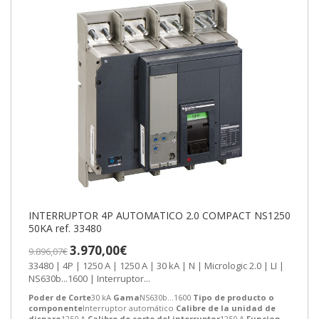
INTERRUPTOR 4P AUTOMATICO 2.0 COMPACT NS1250
50KA ref. 33480
3.970,00€
9.896,07€
33480 | 4P | 1250 A | 1250 A | 30 kA | N | Micrologic 2.0 | LI |
NS630b...1600 | Interruptor...
Poder de Corte
30 kA
Gama
NS630b...1600
Tipo de producto o
componente
Interruptor automático
Calibre de la unidad de
disparo
1250 A
Calibre de corte del interruptor
1250 A
Funcion