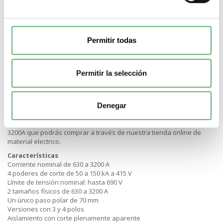
-
+
Comprar
Permitir todas
MÁS DETALLES ACERCA DE...
Permitir la selección
Compact NS
Denegar
Nuestro almacén de material eléctrico también te ofrece
interruptores automáticos Compact NS de caja moldeada de 630A a
3200A que podrás comprar a través de nuestra tienda online de
material electrico.
Características
Corriente nominal de 630 a 3200 A
4 poderes de corte de 50 a 150 kA a 415 V
Límite de tensión nominal: hasta 690 V
2 tamaños físicos de 630 a 3200 A
Un único paso polar de 70 mm
Versiones con 3 y 4 polos
Aislamiento con corte plenamente aparente