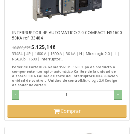
INTERRUPTOR 4P AUTOMATICO 2.0 COMPACT NS1600
50KA ref. 33484
5.125,14€
10.800,67€
33484 | 4P | 1600 A | 1600 A | 30 kA | N | Micrologic 2.0 | LI |
NS630b...1600 | Interruptor...
Poder de Corte
30 kA
Gama
NS630b...1600
Tipo de producto o
componente
Interruptor automático
Calibre de la unidad de
disparo
1600 A
Calibre de corte del interruptor
1600 A
Funcion
unidad de control
LI
Unidad de control
Micrologic 2.0
Codigo
de poder de corte
N
-
+
Comprar