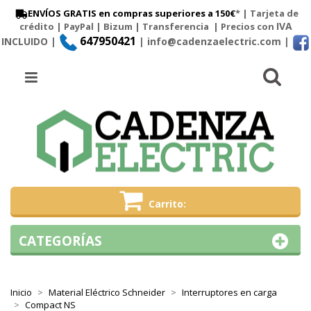
ENVÍOS GRATIS en compras superiores a 150€
* | Tarjeta de
IVA
crédito | PayPal |
Bizum
|
Transferencia
| Precios con
647950421
INCLUIDO |
| info@cadenzaelectric.com
|
Busc
Menú
Carrito
CATEGORÍAS
Inicio
Material Eléctrico Schneider
Interruptores en carga
Compact NS