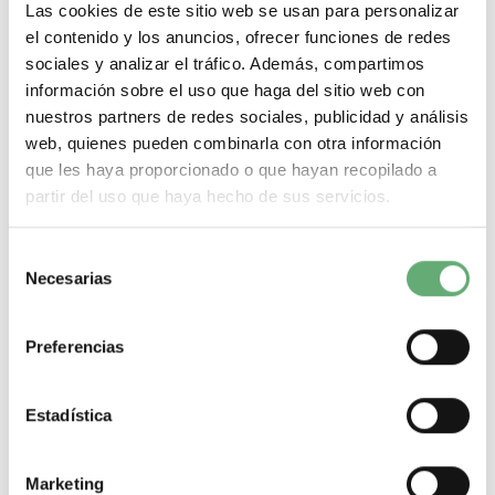
Las cookies de este sitio web se usan para personalizar
el contenido y los anuncios, ofrecer funciones de redes
sociales y analizar el tráfico. Además, compartimos
información sobre el uso que haga del sitio web con
nuestros partners de redes sociales, publicidad y análisis
web, quienes pueden combinarla con otra información
que les haya proporcionado o que hayan recopilado a
partir del uso que haya hecho de sus servicios.
Selección
INTERRUPTOR 4P AUTOMATICO 2.0 COMPACT NS800
Necesarias
de
50KA ref. 33469
consentimiento
2.919,12€
7.496,52€
33469 | 4P | 800 A | 800 A | 30 kA | N | Micrologic 2.0 | LI |
Preferencias
NS630b...1600 | Interruptor...
Poder de Corte
30 kA
Gama
NS630b...1600
Tipo de producto o
componente
Interruptor automático
Calibre de la unidad de
Estadística
disparo
800 A
Calibre de corte del interruptor
800 A
Funcion
unidad de control
LI
Unidad de control
Micrologic 2.0
Codigo
de poder de corte
N
Marketing