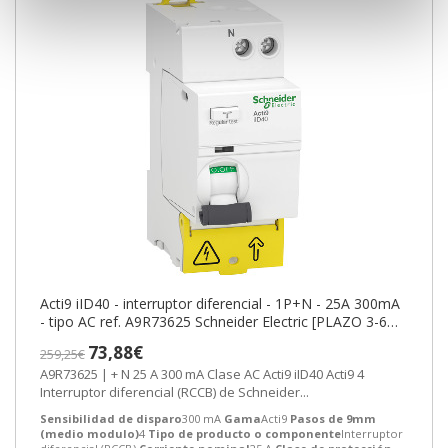
Acti9 iID40 - interruptor diferencial - 1P+N - 25A 300mA
- tipo AC ref. A9R73625 Schneider Electric [PLAZO 3-6
SEMANAS]
73,88€
259,25€
A9R73625 | + N 25 A 300 mA Clase AC Acti9 iID40 Acti9 4
Interruptor diferencial (RCCB) de Schneider...
Sensibilidad de disparo
300 mA
Gama
Acti9
Pasos de 9mm
(medio modulo)
4
Tipo de producto o componente
Interruptor