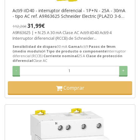
Acti9 iID40 - interruptor diferencial - 1P+N - 25A - 30mA
- tipo AC ref. A9R63625 Schneider Electric [PLAZO 3-6
SEMANAS]
31,99€
112,26€
A9R63625 | + N 25 A 30 mA Clase AC Acti9 iID40 Acti9 4
Interruptor diferencial (RCCB) de Schneider...
Sensibilidad de disparo
30 mA
Gama
Acti9
Pasos de 9mm
(medio modulo)
4
Tipo de producto o componente
Interruptor
diferencial (RCCB)
Corriente nominal
25 A
Clase de protección
diferencial
Clase AC
-
+
Comprar