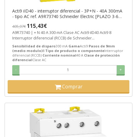
Acti9 iID40 - interruptor diferencial - 3P+N - 40A 300mA
- tipo AC ref. A9R73740 Schneider Electric [PLAZO 3-6
SEMANAS]
115,43€
405,07€
A9R73740 | + N 40 A 300 mA Clase AC Acti9 iID40 Acti9 8
Interruptor diferencial (RCCB) de Schneider...
Sensibilidad de disparo
300 mA
Gama
Acti9
Pasos de 9mm
(medio modulo)
8
Tipo de producto o componente
Interruptor
diferencial (RCCB)
Corriente nominal
40 A
Clase de protección
diferencial
Clase AC
-
+
Comprar