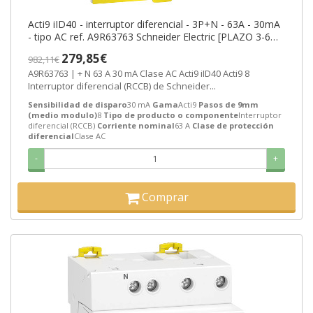
Acti9 iID40 - interruptor diferencial - 3P+N - 63A - 30mA
- tipo AC ref. A9R63763 Schneider Electric [PLAZO 3-6
SEMANAS]
279,85€
982,11€
A9R63763 | + N 63 A 30 mA Clase AC Acti9 iID40 Acti9 8
Interruptor diferencial (RCCB) de Schneider...
Sensibilidad de disparo
30 mA
Gama
Acti9
Pasos de 9mm
(medio modulo)
8
Tipo de producto o componente
Interruptor
diferencial (RCCB)
Corriente nominal
63 A
Clase de protección
diferencial
Clase AC
-
+
Comprar