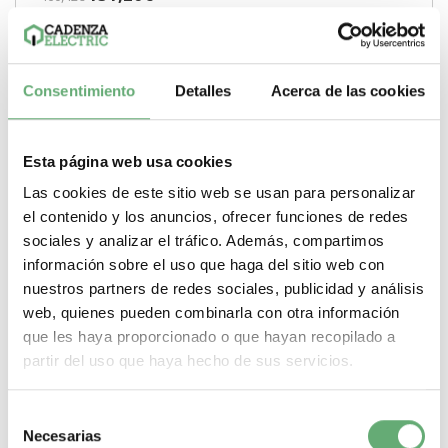
A9R73663 | + N 63 A 300 mA Clase AC Acti9 iID40 Acti9 4
Interruptor diferencial (RCCB) de Schneider...
Sensibilidad de disparo
300 mA
Gama
Acti9
Pasos de 9mm
(medio modulo)
4
Tipo de producto o componente
Interruptor
Consentimiento
Detalles
Acerca de las cookies
diferencial (RCCB)
Corriente nominal
63 A
Clase de protección
diferencial
Clase AC
-
+
Esta página web usa cookies
Comprar
Las cookies de este sitio web se usan para personalizar
el contenido y los anuncios, ofrecer funciones de redes
sociales y analizar el tráfico. Además, compartimos
información sobre el uso que haga del sitio web con
nuestros partners de redes sociales, publicidad y análisis
web, quienes pueden combinarla con otra información
que les haya proporcionado o que hayan recopilado a
partir del uso que haya hecho de sus servicios.
Selección
Necesarias
de