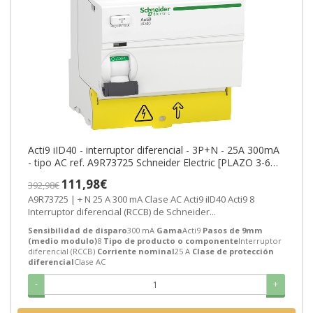
Acti9 iID40 - interruptor diferencial - 3P+N - 25A 300mA
- tipo AC ref. A9R73725 Schneider Electric [PLAZO 3-6
SEMANAS]
111,98€
392,98€
A9R73725 | + N 25 A 300 mA Clase AC Acti9 iID40 Acti9 8
Interruptor diferencial (RCCB) de Schneider...
Sensibilidad de disparo
300 mA
Gama
Acti9
Pasos de 9mm
(medio modulo)
8
Tipo de producto o componente
Interruptor
diferencial (RCCB)
Corriente nominal
25 A
Clase de protección
diferencial
Clase AC
-
+