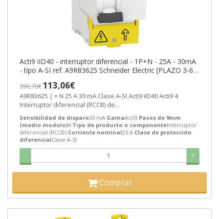
Acti9 iID40 - interruptor diferencial - 1P+N - 25A - 30mA
- tipo A-SI ref. A9R83625 Schneider Electric [PLAZO 3-6
SEMANAS]
113,06€
396,76€
A9R83625 | + N 25 A 30 mA Clase A-SI Acti9 iID40 Acti9 4
Interruptor diferencial (RCCB) de...
Sensibilidad de disparo
30 mA
Gama
Acti9
Pasos de 9mm
(medio modulo)
4
Tipo de producto o componente
Interruptor
diferencial (RCCB)
Corriente nominal
25 A
Clase de protección
diferencial
Clase A-SI
-
+
Comprar