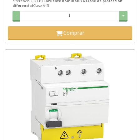
diferencial (RCCB)
Corriente nominal
63 A
Clase de protección
diferencial
Clase A-SI
-
+
Comprar