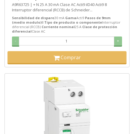
A9R63725 | + N 25 A 30 mA Clase AC Acti9 iID40 Acti9 8
Interruptor diferencial (RCCB) de Schneider...
Sensibilidad de disparo
30 mA
Gama
Acti9
Pasos de 9mm
(medio modulo)
8
Tipo de producto o componente
Interruptor
diferencial (RCCB)
Corriente nominal
25 A
Clase de protección
diferencial
Clase AC
-
+
Comprar