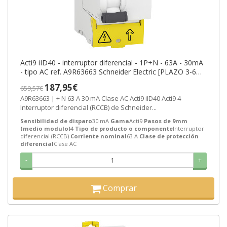
Acti9 iID40 - interruptor diferencial - 1P+N - 63A - 30mA
- tipo AC ref. A9R63663 Schneider Electric [PLAZO 3-6
SEMANAS]
187,95€
659,57€
A9R63663 | + N 63 A 30 mA Clase AC Acti9 iID40 Acti9 4
Interruptor diferencial (RCCB) de Schneider...
Sensibilidad de disparo
30 mA
Gama
Acti9
Pasos de 9mm
(medio modulo)
4
Tipo de producto o componente
Interruptor
diferencial (RCCB)
Corriente nominal
63 A
Clase de protección
diferencial
Clase AC
-
+
Comprar