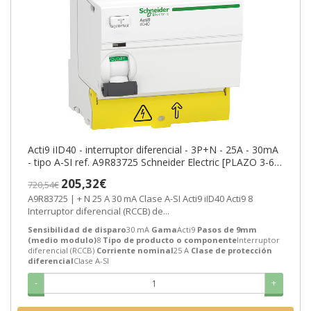
Acti9 iID40 - interruptor diferencial - 3P+N - 25A - 30mA
- tipo A-SI ref. A9R83725 Schneider Electric [PLAZO 3-6
SEMANAS]
205,32€
720,54€
A9R83725 | + N 25 A 30 mA Clase A-SI Acti9 iID40 Acti9 8
Interruptor diferencial (RCCB) de...
Sensibilidad de disparo
30 mA
Gama
Acti9
Pasos de 9mm
(medio modulo)
8
Tipo de producto o componente
Interruptor
diferencial (RCCB)
Corriente nominal
25 A
Clase de protección
diferencial
Clase A-SI
-
+