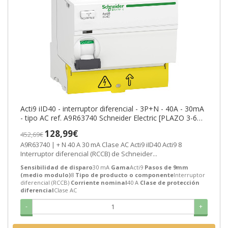
Acti9 iID40 - interruptor diferencial - 3P+N - 40A - 30mA
- tipo AC ref. A9R63740 Schneider Electric [PLAZO 3-6
SEMANAS]
128,99€
452,69€
A9R63740 | + N 40 A 30 mA Clase AC Acti9 iID40 Acti9 8
Interruptor diferencial (RCCB) de Schneider...
Sensibilidad de disparo
30 mA
Gama
Acti9
Pasos de 9mm
(medio modulo)
8
Tipo de producto o componente
Interruptor
diferencial (RCCB)
Corriente nominal
40 A
Clase de protección
diferencial
Clase AC
-
+