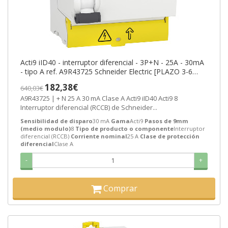
Acti9 iID40 - interruptor diferencial - 3P+N - 25A - 30mA
- tipo A ref. A9R43725 Schneider Electric [PLAZO 3-6
SEMANAS]
182,38€
640,03€
A9R43725 | + N 25 A 30 mA Clase A Acti9 iID40 Acti9 8
Interruptor diferencial (RCCB) de Schneider...
Sensibilidad de disparo
30 mA
Gama
Acti9
Pasos de 9mm
(medio modulo)
8
Tipo de producto o componente
Interruptor
diferencial (RCCB)
Corriente nominal
25 A
Clase de protección
diferencial
Clase A
-
+
Comprar