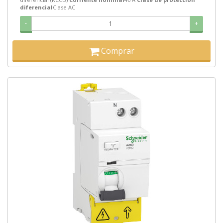
diferencial
Clase AC
-
+
Comprar