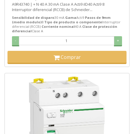
A9R43740 | + N 40 A 30 mA Clase A Acti9 iID40 Acti9 8
Interruptor diferencial (RCCB) de Schneider...
Sensibilidad de disparo
30 mA
Gama
Acti9
Pasos de 9mm
(medio modulo)
8
Tipo de producto o componente
Interruptor
diferencial (RCCB)
Corriente nominal
40 A
Clase de protección
diferencial
Clase A
-
+
Comprar