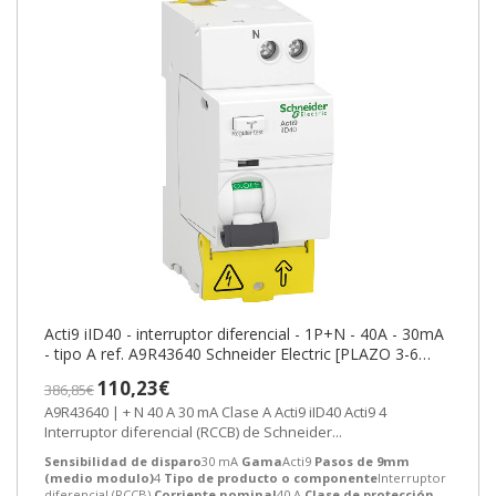
Acti9 iID40 - interruptor diferencial - 1P+N - 40A - 30mA
- tipo A ref. A9R43640 Schneider Electric [PLAZO 3-6
SEMANAS]
110,23€
386,85€
A9R43640 | + N 40 A 30 mA Clase A Acti9 iID40 Acti9 4
Interruptor diferencial (RCCB) de Schneider...
Sensibilidad de disparo
30 mA
Gama
Acti9
Pasos de 9mm
(medio modulo)
4
Tipo de producto o componente
Interruptor
diferencial (RCCB)
Corriente nominal
40 A
Clase de protección