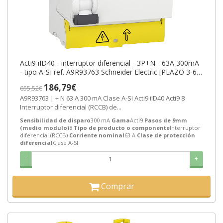
Acti9 iID40 - interruptor diferencial - 3P+N - 63A 300mA
- tipo A-SI ref. A9R93763 Schneider Electric [PLAZO 3-6
SEMANAS]
186,79€
655,52€
A9R93763 | + N 63 A 300 mA Clase A-SI Acti9 iID40 Acti9 8
Interruptor diferencial (RCCB) de...
Sensibilidad de disparo
300 mA
Gama
Acti9
Pasos de 9mm
(medio modulo)
8
Tipo de producto o componente
Interruptor
diferencial (RCCB)
Corriente nominal
63 A
Clase de protección
diferencial
Clase A-SI
-
+
Comprar