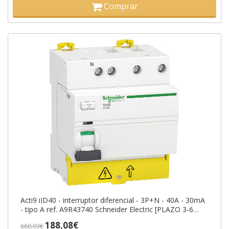
Comprar
Acti9 iID40 - interruptor diferencial - 3P+N - 40A - 30mA
- tipo A ref. A9R43740 Schneider Electric [PLAZO 3-6
SEMANAS]
188,08€
660,03€