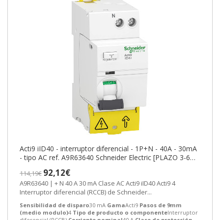
Acti9 iID40 - interruptor diferencial - 1P+N - 40A - 30mA
- tipo AC ref. A9R63640 Schneider Electric [PLAZO 3-6
SEMANAS]
92,12€
114,19€
A9R63640 | + N 40 A 30 mA Clase AC Acti9 iID40 Acti9 4
Interruptor diferencial (RCCB) de Schneider...
Sensibilidad de disparo
30 mA
Gama
Acti9
Pasos de 9mm
(medio modulo)
4
Tipo de producto o componente
Interruptor
diferencial (RCCB)
Corriente nominal
40 A
Clase de protección