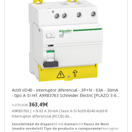
Acti9 iID40 - interruptor diferencial - 3P+N - 63A - 30mA
- tipo A-SI ref. A9R83763 Schneider Electric [PLAZO 3-6
SEMANAS]
363,49€
1.275,63€
A9R83763 | + N 63 A 30 mA Clase A-SI Acti9 iID40 Acti9 8
Interruptor diferencial (RCCB) de...
Sensibilidad de disparo
30 mA
Gama
Acti9
Pasos de 9mm
(medio modulo)
8
Tipo de producto o componente
Interruptor