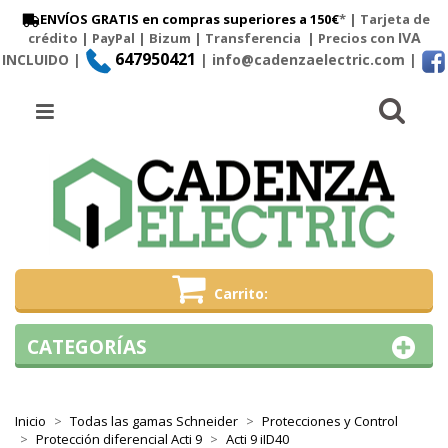
ENVÍOS GRATIS en compras superiores a 150€
* | Tarjeta de
IVA
crédito | PayPal |
Bizum
|
Transferencia
| Precios con
647950421
INCLUIDO |
| info@cadenzaelectric.com
|
Busc
Menú
Carrito
CATEGORÍAS
Inicio
Todas las gamas Schneider
Protecciones y Control
Protección diferencial Acti 9
Acti 9 iID40