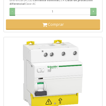
diferencial (RCCB)
Corriente nominal
25 A
Clase de protección
diferencial
Clase AC
-
+
Comprar