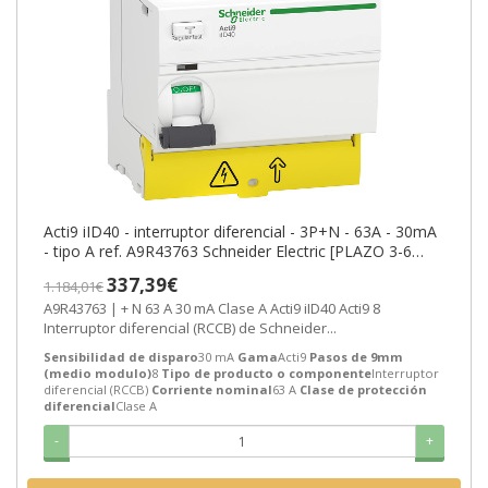
Acti9 iID40 - interruptor diferencial - 3P+N - 63A - 30mA
- tipo A ref. A9R43763 Schneider Electric [PLAZO 3-6
SEMANAS]
337,39€
1.184,01€
A9R43763 | + N 63 A 30 mA Clase A Acti9 iID40 Acti9 8
Interruptor diferencial (RCCB) de Schneider...
Sensibilidad de disparo
30 mA
Gama
Acti9
Pasos de 9mm
(medio modulo)
8
Tipo de producto o componente
Interruptor
diferencial (RCCB)
Corriente nominal
63 A
Clase de protección
diferencial
Clase A
-
+