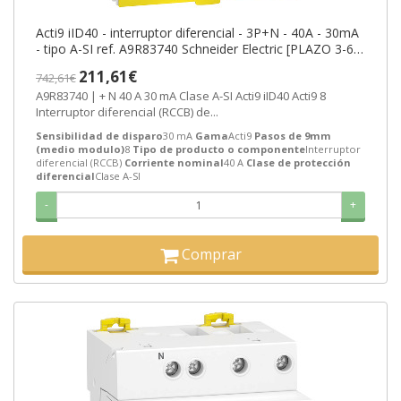
Acti9 iID40 - interruptor diferencial - 3P+N - 40A - 30mA
- tipo A-SI ref. A9R83740 Schneider Electric [PLAZO 3-6
SEMANAS]
211,61€
742,61€
A9R83740 | + N 40 A 30 mA Clase A-SI Acti9 iID40 Acti9 8
Interruptor diferencial (RCCB) de...
Sensibilidad de disparo
30 mA
Gama
Acti9
Pasos de 9mm
(medio modulo)
8
Tipo de producto o componente
Interruptor
diferencial (RCCB)
Corriente nominal
40 A
Clase de protección
diferencial
Clase A-SI
-
+
Comprar