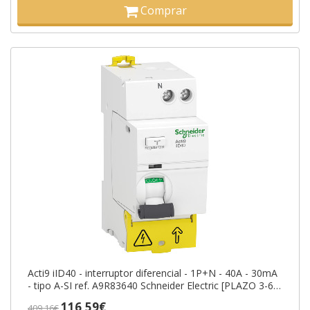
Comprar
Acti9 iID40 - interruptor diferencial - 1P+N - 40A - 30mA
- tipo A-SI ref. A9R83640 Schneider Electric [PLAZO 3-6
SEMANAS]
116,59€
409,16€