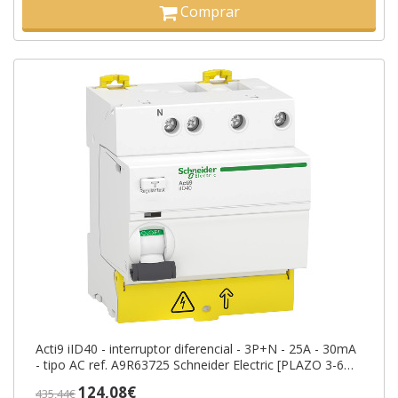
Comprar
Acti9 iID40 - interruptor diferencial - 3P+N - 25A - 30mA
- tipo AC ref. A9R63725 Schneider Electric [PLAZO 3-6
SEMANAS]
124,08€
435,44€