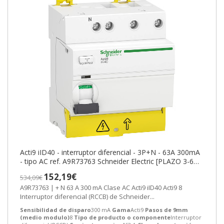
Acti9 iID40 - interruptor diferencial - 3P+N - 63A 300mA
- tipo AC ref. A9R73763 Schneider Electric [PLAZO 3-6
SEMANAS]
152,19€
534,09€
A9R73763 | + N 63 A 300 mA Clase AC Acti9 iID40 Acti9 8
Interruptor diferencial (RCCB) de Schneider...
Sensibilidad de disparo
300 mA
Gama
Acti9
Pasos de 9mm
(medio modulo)
8
Tipo de producto o componente
Interruptor