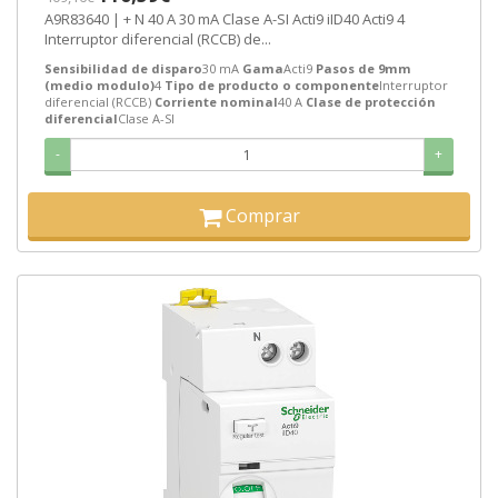
A9R83640 | + N 40 A 30 mA Clase A-SI Acti9 iID40 Acti9 4
Interruptor diferencial (RCCB) de...
Sensibilidad de disparo
30 mA
Gama
Acti9
Pasos de 9mm
(medio modulo)
4
Tipo de producto o componente
Interruptor
diferencial (RCCB)
Corriente nominal
40 A
Clase de protección
diferencial
Clase A-SI
-
+
Comprar