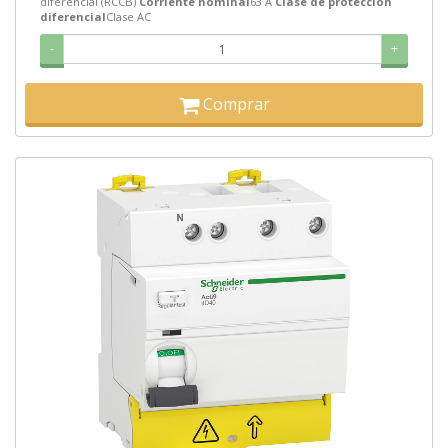
diferencial (RCCB)
Corriente nominal
63 A
Clase de protección
diferencial
Clase AC
-
+
Comprar