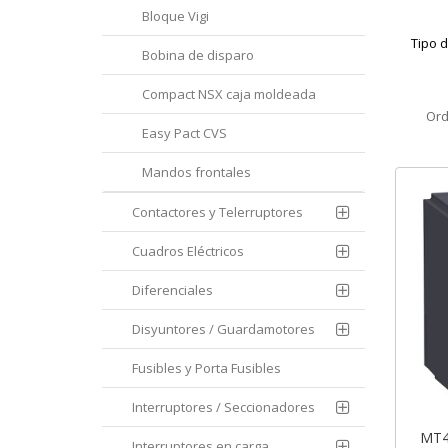
Bloque Vigi
Tipo 
Bobina de disparo
Compact NSX caja moldeada
Ord
Easy Pact CVS
Mandos frontales
Contactores y Telerruptores
Cuadros Eléctricos
Diferenciales
Disyuntores / Guardamotores
Fusibles y Porta Fusibles
Interruptores / Seccionadores
MT4
Interruptores en carga