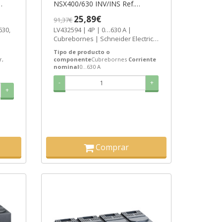
NSX400/630 INV/INS Ref.
o
LV432594 Precio 20,59€.
25,89€
91,37€
630,
LV432594 | 4P | 0…630 A |
Cubrebornes | Schneider Electric
Mando
Comprar CUBREBORNES LARGOS
Tipo de producto o
4P...
r,
componente
Cubrebornes
Corriente
nominal
0…630 A
-
+
+
Comprar