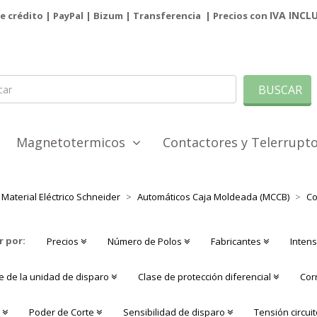
IVA INCL
de crédito | PayPal |
Bizum
|
Transferencia
| Precios con
BUSCAR
Magnetotermicos
Contactores y Telerrup
Material Eléctrico Schneider
Automáticos Caja Moldeada (MCCB)
Co
r por:
Precios
Número de Polos
Fabricantes
Intens
re de la unidad de disparo
Clase de protección diferencial
Cor
a
Poder de Corte
Sensibilidad de disparo
Tensión circui