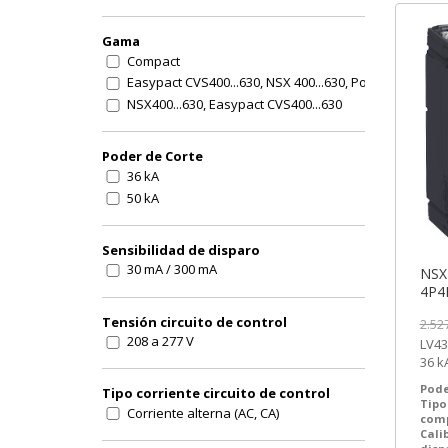
400 A
50 A
Gama
63 A
Compact
630 A
Easypact CVS400...630, NSX 400...630, PowerPact mul
80 A
NSX400...630, Easypact CVS400...630
Poder de Corte
36 kA
50 kA
Sensibilidad de disparo
30 mA / 300 mA
NSX
Tensión circuito de control
2.52
208 a 277 V
LV431780 | 4
36 kA 
Comp
Pode
Tipo corriente circuito de control
Tipo
Corriente alterna (AC, CA)
com
Cali