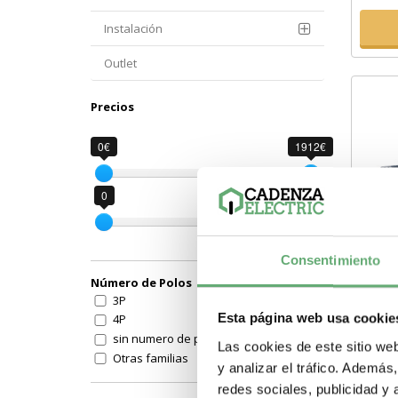
Instalación
Outlet
Precios
0€
1912€
0
1912
Consentimiento
Número de Polos
3P
CUB
Esta página web usa cookie
4P
NSX
sin numero de polos
Las cookies de este sitio we
Prec
Otras familias
24,7
y analizar el tráfico. Ademá
LV429515 | 3
redes sociales, publicidad y
terminal