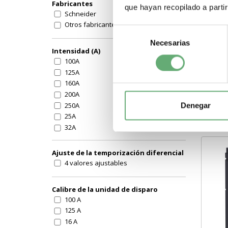
Fabricantes
Elec
que hayan recopilado a parti
Tipo
Schneider
com
Otros fabricantes
Corr
Selección
Necesarias
de
-
Intensidad (A)
consentimiento
100A
125A
160A
200A
250A
Denegar
25A
32A
400A
40A
Ajuste de la temporización diferencial
50A
4 valores ajustables
630A
63A
Calibre de la unidad de disparo
80A
100 A
125 A
16 A