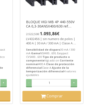
BLOQUE VIGI MB 4P 440-550V
CA 0,3-30ANSX400/630 ref.
LV432456
1.093,86€
2.522,58€
LV432456 | sin numero de polos |
400 A | 30 mA / 300 mA | Clase A |
4 valores ajustables |...
act
Sensibilidad de disparo
30 mA / 300
mA
Gama
NSX400...630, Easypact
tico
CVS400...630
Tipo de producto o
componente
Vigi add-on
Corriente
nominal
400 A
Clase de protección
de
diferencial
Clase A
Ajuste de la
temporización diferencial
4 valores
ajustables
+
-
+
Comprar