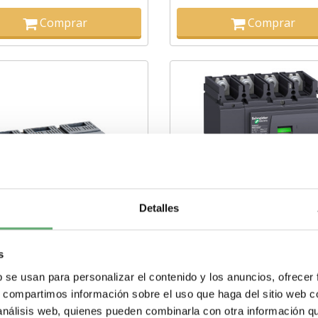
Comprar
Comprar
Detalles
REBORNES CORTOS 3P
NSX630N MICROLOGIC 2.3
s
100-250 Ref. LV429515
630A 4P4R ref. LV432894
b se usan para personalizar el contenido y los anuncios, ofrecer
io 5,561€.
9,32€
1.911,63€
2€
4.878,74€
s, compartimos información sobre el uso que haga del sitio web 
P | 0…250 A | Short
LV432894 | 4P | 630 A | 630 A |
 análisis web, quienes pueden combinarla con otra información q
 shield ((*)) | Schneider
50 kA | Micrologic 2.3 | LSoI |