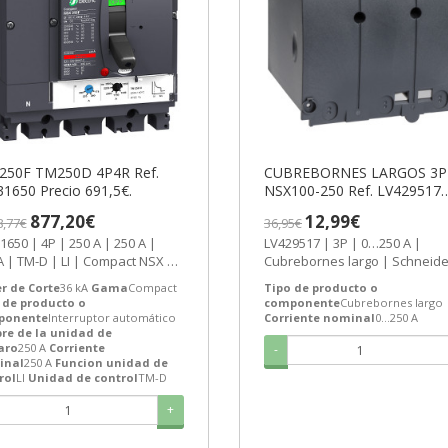
250F TM250D 4P4R Ref.
CUBREBORNES LARGOS 3P
1650 Precio 691,5€.
NSX100-250 Ref. LV429517
Precio 8,269€.
877,20€
12,99€
8,77€
36,95€
P | 250 A | 250 A |
LV429517 | 3P | 0…250 A |
D | LI | Compact NSX |
Cubrebornes largo | Schneider
act | Interruptor...
Electric Comprar CUBREBORN
r de Corte
36 kA
Gama
Compact
Tipo de producto o
LARGOS 3P...
 de producto o
componente
Cubrebornes largo
ponente
Interruptor automático
Corriente nominal
0…250 A
bre de la unidad de
aro
250 A
Corriente
-
inal
250 A
Funcion unidad de
rol
LI
Unidad de control
TM-D
+