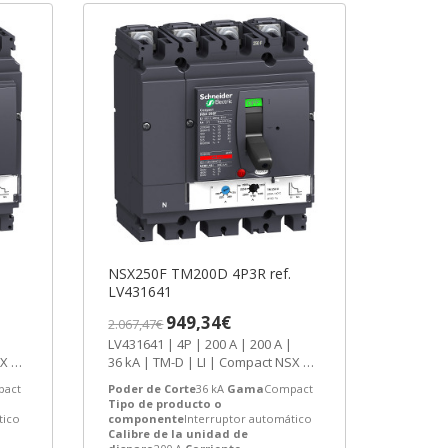
NSX250F TM200D 4P3R ref.
LV431641
949,34€
2.067,47€
LV431641 | 4P | 200 A | 200 A |
36 kA | TM-D | LI | Compact NSX |
Compact | Interruptor...
act
Poder de Corte
36 kA
Gama
Compact
Tipo de producto o
tico
componente
Interruptor automático
Calibre de la unidad de