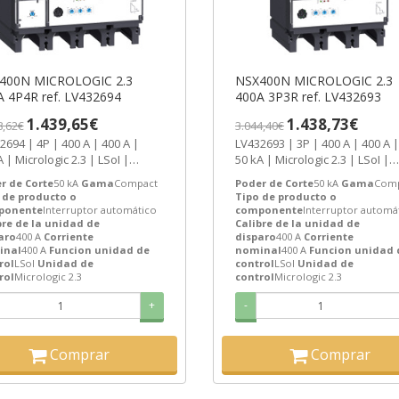
400N MICROLOGIC 2.3
NSX400N MICROLOGIC 2.3
400A 4P4R ref. LV432694
400A 3P3R ref. LV432693
1.439,65€
1.438,73€
8,62€
3.044,40€
P | 400 A | 400 A |
LV432693 | 3P | 400 A | 400 A |
| Micrologic 2.3 | LSoI |
50 kA | Micrologic 2.3 | LSoI |
act NSX | Compact |...
Compact NSX | Compact |...
r de Corte
50 kA
Gama
Compact
Poder de Corte
50 kA
Gama
Comp
 de producto o
Tipo de producto o
ponente
Interruptor automático
componente
Interruptor automá
bre de la unidad de
Calibre de la unidad de
aro
400 A
Corriente
disparo
400 A
Corriente
inal
400 A
Funcion unidad de
nominal
400 A
Funcion unidad 
rol
LSoI
Unidad de
control
LSoI
Unidad de
rol
Micrologic 2.3
control
Micrologic 2.3
+
-
Comprar
Comprar