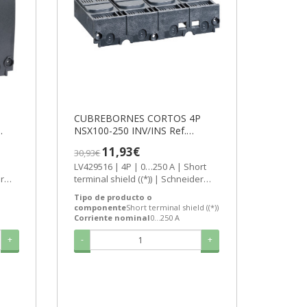
CUBREBORNES CORTOS 4P
NSX100-250 INV/INS Ref.
LV429516 Precio 7,378€.
11,93€
30,93€
LV429516 | 4P | 0…250 A | Short
terminal shield ((*)) | Schneider
ES
Electric Comprar CUBREBORNES...
Tipo de producto o
componente
Short terminal shield ((*))
Corriente nominal
0…250 A
+
-
+