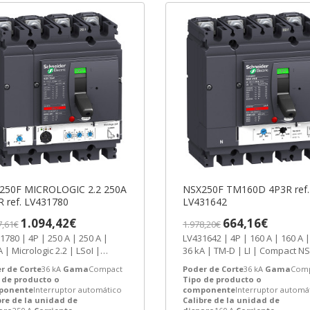
tiestándar, TeSys GV6
250F MICROLOGIC 2.2 250A
NSX250F TM160D 4P3R ref.
4P4R ref. LV431780
LV431642
1.094,42€
664,16€
7,61€
1.978,20€
P | 250 A | 250 A |
LV431642 | 4P | 160 A | 160 A |
| Micrologic 2.2 | LSoI |
36 kA | TM-D | LI | Compact NSX |
act NSX | Compact |...
Compact | Interruptor...
r de Corte
36 kA
Gama
Compact
Poder de Corte
36 kA
Gama
Comp
 de producto o
Tipo de producto o
ponente
Interruptor automático
componente
Interruptor automá
bre de la unidad de
Calibre de la unidad de