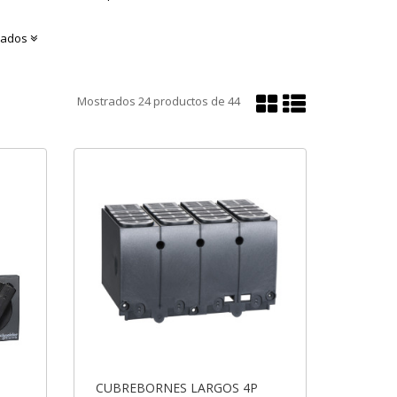
cados
Mostrar
Mostrar
Mostrados
24
productos de
44
en
en
cuadrícula
lista
CUBREBORNES LARGOS 4P