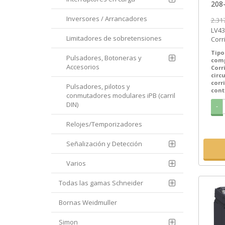
208
Inversores / Arrancadores
2.31
LV43
Limitadores de sobretensiones
Corr
Tipo
Pulsadores, Botoneras y
com
Accesorios
Corr
circ
corr
Pulsadores, pilotos y
cont
conmutadores modulares iPB (carril
DIN)
-
Relojes/Temporizadores
Señalización y Detección
Varios
Todas las gamas Schneider
Bornas Weidmuller
Simon