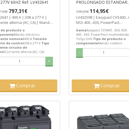
-277V 60HZ Ref. LV432641
PROLONGADO ESTANDAR
NSX40 Ref. LV432598 Preci
797,31€
114,95€
7,98€
398,89€
85,6€.
2641 | 400 A | 208 a 277 V |
LV432598 | Easypact CVS400...
iente alterna (AC, CA) | Mando
NSX 400...630, PowerPact
eléctrico | Schneider Electric...
multiestándar, TeSys GV6 | 
 de producto o
Gama
Easypact CVS400...630, NSX
rotativo...
ponente
Mando eléctrico
400...630, PowerPact multiestánda
iente nominal
400 A
Tensión
TeSys GV6
Tipo de producto o
uito de control
208 a 277 V
Tipo
componente
Mando rotativo
iente circuito de
rol
Corriente alterna (AC, CA)
-
+
Comprar
Comprar