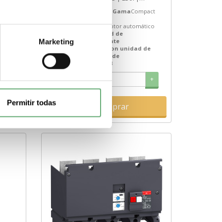
Compact NSX | Compact |...
act
Poder de Corte
50 kA
Gama
Compact
Tipo de producto o
tico
componente
Interruptor automático
Calibre de la unidad de
disparo
630 A
Corriente
Marketing
de
nominal
630 A
Funcion unidad de
control
LSoI
Unidad de
control
Micrologic 2.3
+
-
+
Permitir todas
Comprar