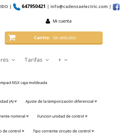
647950421
UIDO |
| info@cadenzaelectric.com
|
Mi cuenta
Carrito
Sin artículos
tores
Tarifas
+
mpact NSX caja moldeada
idad (A)
Ajuste de la temporización diferencial
riente nominal
Funcion unidad de control
to de control
Tipo corriente circuito de control