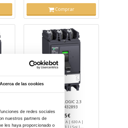
Comprar
Acerca de las cookies
NSX630N MICROLOGIC 2.3
630A 3P3R ref. LV432893
 funciones de redes sociales
1.496,15€
3.757,60€
con nuestros partners de
LV432893 | 3P | 630 A | 630 A |
ue les haya proporcionado o
50 kA | Micrologic 2.3 | LSoI |