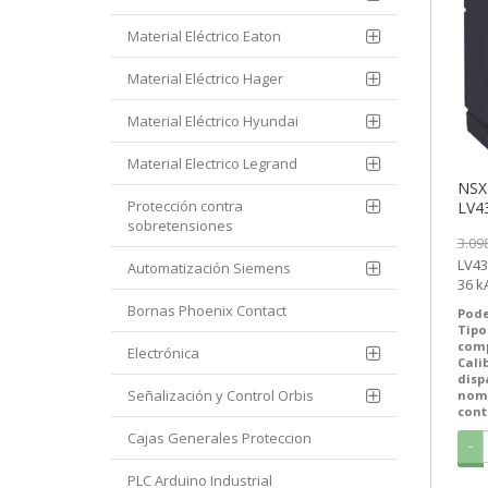
Material Eléctrico Eaton
Material Eléctrico Hager
Material Eléctrico Hyundai
Material Electrico Legrand
NSX
Protección contra
LV43
sobretensiones
3.09
LV431650 | 4
Automatización Siemens
36 kA | TM-
Comp
Bornas Phoenix Contact
Pode
Tipo
com
Electrónica
Cali
disp
Señalización y Control Orbis
nom
cont
Cajas Generales Proteccion
-
PLC Arduino Industrial