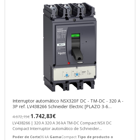
Interruptor automático NSX320F DC - TM-DC - 320 A -
3P ref. LV438266 Schneider Electric [PLAZO 3-6
SEMANAS]
1.742,83€
4.672,15€
LV438266 | 320 A 320 A 36 kA TM-DC Compact NSX DC
Compact Interruptor automático de Schneider...
Poder de Corte
36 kA
Gama
Compact
Tipo de producto o