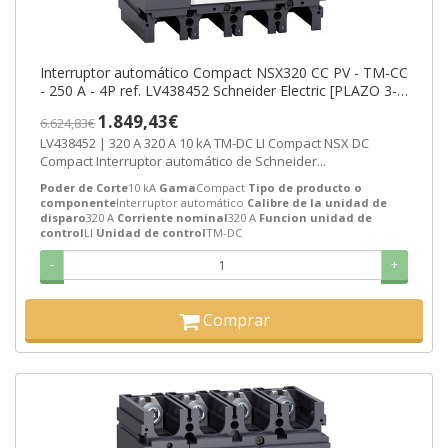
Interruptor automático Compact NSX320 CC PV - TM-CC
- 250 A - 4P ref. LV438452 Schneider Electric [PLAZO 3-6
SEMANAS]
1.849,43€
6.624,83€
LV438452 | 320 A 320 A 10 kA TM-DC LI Compact NSX DC
Compact Interruptor automático de Schneider...
Poder de Corte
10 kA
Gama
Compact
Tipo de producto o
componente
Interruptor automático
Calibre de la unidad de
disparo
320 A
Corriente nominal
320 A
Funcion unidad de
control
LI
Unidad de control
TM-DC
-
+
Comprar