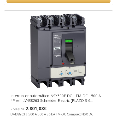
Interruptor automático NSX500F DC - TM-DC - 500 A -
4P ref. LV438263 Schneider Electric [PLAZO 3-6
SEMANAS]
2.801,08€
7.509,09€
LV438263 | 500 A 500 A 36 kA TM-DC Compact NSX DC