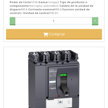
Poder de Corte
10 kA
Gama
Compact
Tipo de producto o
componente
Interruptor automático
Calibre de la unidad de
disparo
400 A
Corriente nominal
400 A
Funcion unidad de
control
LI
Unidad de control
TM-DC
-
+
Comprar