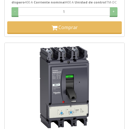
disparo
400 A
Corriente nominal
400 A
Unidad de control
TM-DC
-
+
Comprar