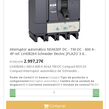
Interruptor automático NSX630F DC - TM-DC - 600 A -
4P ref. LV438264 Schneider Electric [PLAZO 3-6
SEMANAS]
2.997,27€
8.342,61€
LV438264 | 600 A 600 A 36 kA TM-DC Compact NSX DC
Compact Interruptor automático de Schneider...
Poder de Corte
36 kA
Gama
Compact
Tipo de producto o
componente
Interruptor automático
Calibre de la unidad de
disparo
600 A
Corriente nominal
600 A
Unidad de control
TM-DC
-
+
Comprar