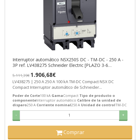
Interruptor automático NSX250S DC - TM-DC - 250 A -
3P ref. LV438275 Schneider Electric [PLAZO 3-6
SEMANAS]
1.906,68€
5.111,39€
LV438275 | 250 A 250 A 100 kA TM-DC Compact NSX DC
Compact Interruptor automático de Schneider...
Poder de Corte
100 kA
Gama
Compact
Tipo de producto o
componente
Interruptor automático
Calibre de la unidad de
disparo
250 A
Corriente nominal
250 A
Unidad de control
TM-DC
-
+
Comprar