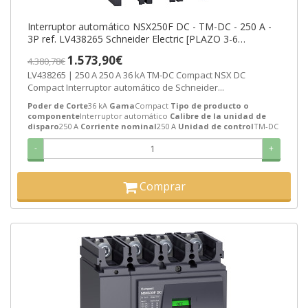
Interruptor automático NSX250F DC - TM-DC - 250 A -
3P ref. LV438265 Schneider Electric [PLAZO 3-6
SEMANAS]
1.573,90€
4.380,78€
LV438265 | 250 A 250 A 36 kA TM-DC Compact NSX DC
Compact Interruptor automático de Schneider...
Poder de Corte
36 kA
Gama
Compact
Tipo de producto o
componente
Interruptor automático
Calibre de la unidad de
disparo
250 A
Corriente nominal
250 A
Unidad de control
TM-DC
-
+
Comprar