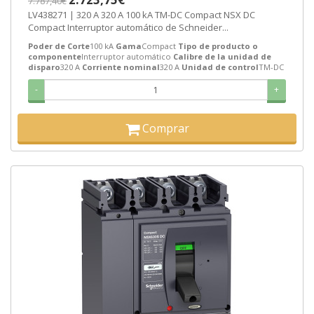
7.787,40€
LV438271 | 320 A 320 A 100 kA TM-DC Compact NSX DC
Compact Interruptor automático de Schneider...
Poder de Corte
100 kA
Gama
Compact
Tipo de producto o
componente
Interruptor automático
Calibre de la unidad de
disparo
320 A
Corriente nominal
320 A
Unidad de control
TM-DC
-
+
Comprar