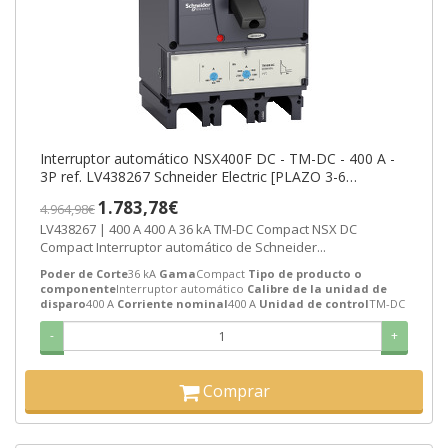
Interruptor automático NSX400F DC - TM-DC - 400 A -
3P ref. LV438267 Schneider Electric [PLAZO 3-6
SEMANAS]
1.783,78€
4.964,98€
LV438267 | 400 A 400 A 36 kA TM-DC Compact NSX DC
Compact Interruptor automático de Schneider...
Poder de Corte
36 kA
Gama
Compact
Tipo de producto o
componente
Interruptor automático
Calibre de la unidad de
disparo
400 A
Corriente nominal
400 A
Unidad de control
TM-DC
-
+
Comprar