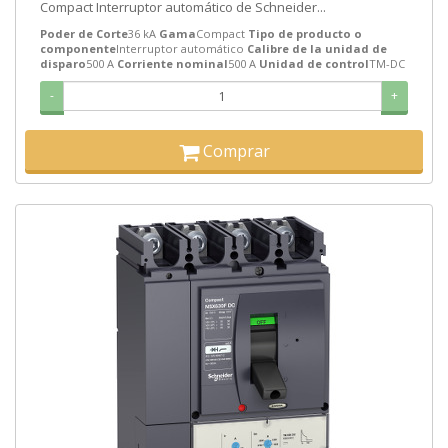
Compact Interruptor automático de Schneider...
Poder de Corte
36 kA
Gama
Compact
Tipo de producto o
componente
Interruptor automático
Calibre de la unidad de
disparo
500 A
Corriente nominal
500 A
Unidad de control
TM-DC
-
+
Comprar