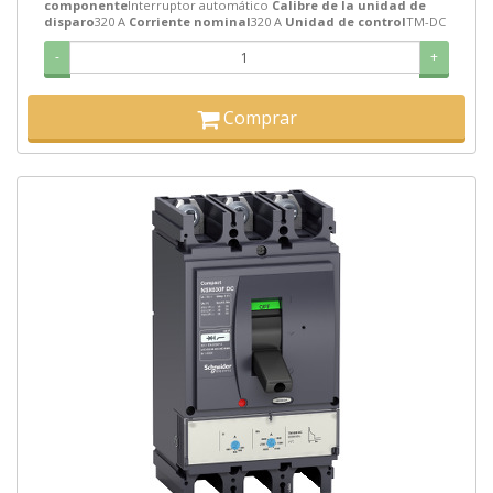
componente
Interruptor automático
Calibre de la unidad de
disparo
320 A
Corriente nominal
320 A
Unidad de control
TM-DC
-
+
Comprar