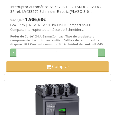
Interruptor automático NSX320S DC - TM-DC - 320 A -
3P ref. LV438276 Schneider Electric [PLAZO 3-6
SEMANAS]
1.906,68€
5.452,07€
LV438276 | 320 A 320 A 100 kA TM-DC Compact NSX DC
Compact Interruptor automático de Schneider...
Poder de Corte
100 kA
Gama
Compact
Tipo de producto o
componente
Interruptor automático
Calibre de la unidad de
disparo
320 A
Corriente nominal
320 A
Unidad de control
TM-DC
-
+
Comprar