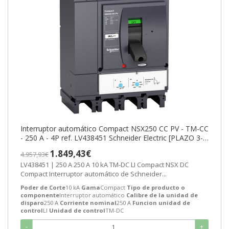
Interruptor automático Compact NSX250 CC PV - TM-CC
- 250 A - 4P ref. LV438451 Schneider Electric [PLAZO 3-6
SEMANAS]
1.849,43€
4.957,93€
LV438451 | 250 A 250 A 10 kA TM-DC LI Compact NSX DC
Compact Interruptor automático de Schneider...
Poder de Corte
10 kA
Gama
Compact
Tipo de producto o
componente
Interruptor automático
Calibre de la unidad de
disparo
250 A
Corriente nominal
250 A
Funcion unidad de
control
LI
Unidad de control
TM-DC
-
+