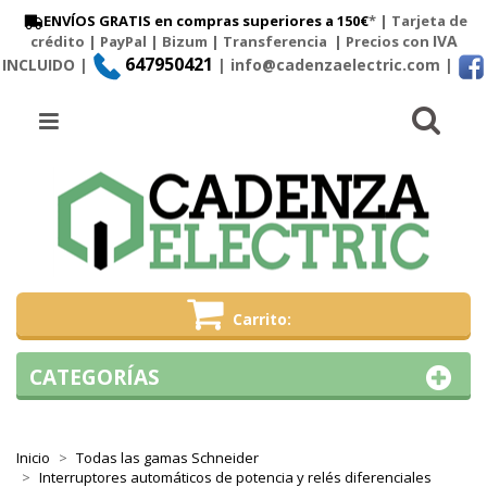
ENVÍOS GRATIS en compras superiores a 150€
* | Tarjeta de
IVA
crédito | PayPal |
Bizum
|
Transferencia
| Precios con
647950421
INCLUIDO |
| info@cadenzaelectric.com
|
Busc
Menú
Carrito
CATEGORÍAS
Inicio
Todas las gamas Schneider
Interruptores automáticos de potencia y relés diferenciales