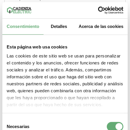
Poder de Corte
100 kA
Gama
Compact
Tipo de producto o
componente
Interruptor automático
Calibre de la unidad de
disparo
600 A
Corriente nominal
600 A
Unidad de control
TM-DC
-
+
Consentimiento
Detalles
Acerca de las cookies
Comprar
Esta página web usa cookies
Las cookies de este sitio web se usan para personalizar
el contenido y los anuncios, ofrecer funciones de redes
sociales y analizar el tráfico. Además, compartimos
información sobre el uso que haga del sitio web con
nuestros partners de redes sociales, publicidad y análisis
web, quienes pueden combinarla con otra información
que les haya proporcionado o que hayan recopilado a
partir del uso que haya hecho de sus servicios.
Selección
Necesarias
de