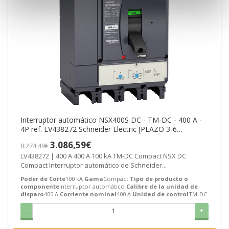
Interruptor automático NSX400S DC - TM-DC - 400 A -
4P ref. LV438272 Schneider Electric [PLAZO 3-6
SEMANAS]
3.086,59€
8.274,49€
LV438272 | 400 A 400 A 100 kA TM-DC Compact NSX DC
Compact Interruptor automático de Schneider...
Poder de Corte
100 kA
Gama
Compact
Tipo de producto o
componente
Interruptor automático
Calibre de la unidad de
disparo
400 A
Corriente nominal
400 A
Unidad de control
TM-DC
-
+