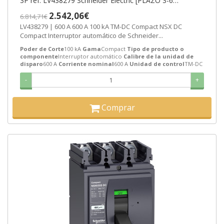
3P ref. LV438279 Schneider Electric [PLAZO 3-6
SEMANAS]
2.542,06€
6.814,71€
LV438279 | 600 A 600 A 100 kA TM-DC Compact NSX DC
Compact Interruptor automático de Schneider...
Poder de Corte
100 kA
Gama
Compact
Tipo de producto o
componente
Interruptor automático
Calibre de la unidad de
disparo
600 A
Corriente nominal
600 A
Unidad de control
TM-DC
-
+
Comprar