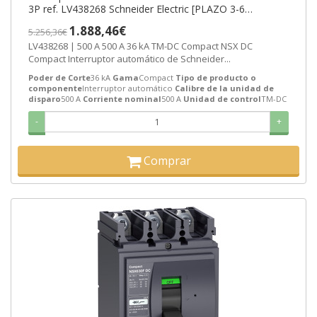
3P ref. LV438268 Schneider Electric [PLAZO 3-6
SEMANAS]
1.888,46€
5.256,36€
LV438268 | 500 A 500 A 36 kA TM-DC Compact NSX DC
Compact Interruptor automático de Schneider...
Poder de Corte
36 kA
Gama
Compact
Tipo de producto o
componente
Interruptor automático
Calibre de la unidad de
disparo
500 A
Corriente nominal
500 A
Unidad de control
TM-DC
-
+
Comprar