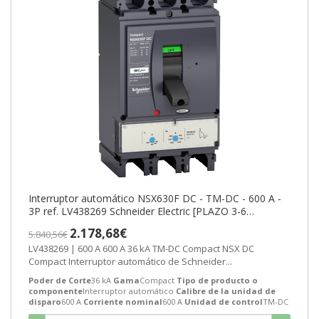
Interruptor automático NSX630F DC - TM-DC - 600 A -
3P ref. LV438269 Schneider Electric [PLAZO 3-6
SEMANAS]
2.178,68€
5.840,56€
LV438269 | 600 A 600 A 36 kA TM-DC Compact NSX DC
Compact Interruptor automático de Schneider...
Poder de Corte
36 kA
Gama
Compact
Tipo de producto o
componente
Interruptor automático
Calibre de la unidad de
disparo
600 A
Corriente nominal
600 A
Unidad de control
TM-DC