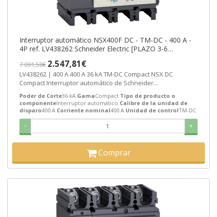
Interruptor automático NSX400F DC - TM-DC - 400 A -
4P ref. LV438262 Schneider Electric [PLAZO 3-6
SEMANAS]
2.547,81€
7.091,58€
LV438262 | 400 A 400 A 36 kA TM-DC Compact NSX DC
Compact Interruptor automático de Schneider...
Poder de Corte
36 kA
Gama
Compact
Tipo de producto o
componente
Interruptor automático
Calibre de la unidad de
disparo
400 A
Corriente nominal
400 A
Unidad de control
TM-DC
-
+
Comprar