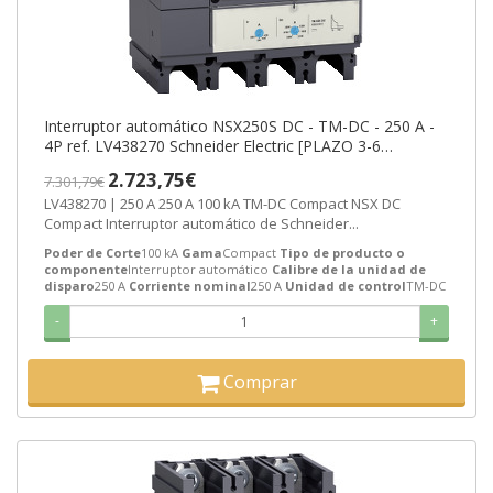
Interruptor automático NSX250S DC - TM-DC - 250 A -
4P ref. LV438270 Schneider Electric [PLAZO 3-6
SEMANAS]
2.723,75€
7.301,79€
LV438270 | 250 A 250 A 100 kA TM-DC Compact NSX DC
Compact Interruptor automático de Schneider...
Poder de Corte
100 kA
Gama
Compact
Tipo de producto o
componente
Interruptor automático
Calibre de la unidad de
disparo
250 A
Corriente nominal
250 A
Unidad de control
TM-DC
-
+
Comprar