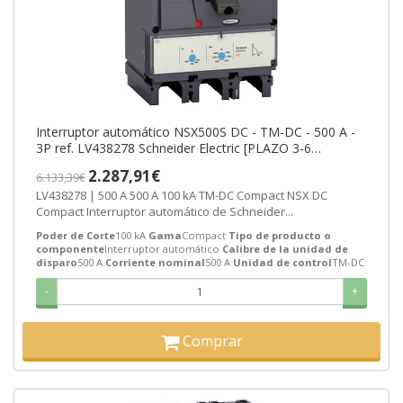
Interruptor automático NSX500S DC - TM-DC - 500 A -
3P ref. LV438278 Schneider Electric [PLAZO 3-6
SEMANAS]
2.287,91€
6.133,39€
LV438278 | 500 A 500 A 100 kA TM-DC Compact NSX DC
Compact Interruptor automático de Schneider...
Poder de Corte
100 kA
Gama
Compact
Tipo de producto o
componente
Interruptor automático
Calibre de la unidad de
disparo
500 A
Corriente nominal
500 A
Unidad de control
TM-DC
-
+
Comprar