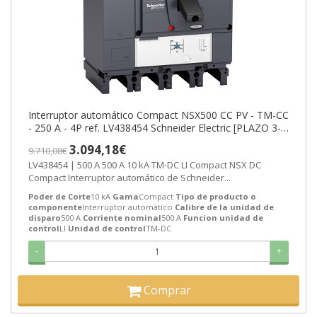
Interruptor automático Compact NSX500 CC PV - TM-CC
- 250 A - 4P ref. LV438454 Schneider Electric [PLAZO 3-6
SEMANAS]
3.094,18€
9.710,08€
LV438454 | 500 A 500 A 10 kA TM-DC LI Compact NSX DC
Compact Interruptor automático de Schneider...
Poder de Corte
10 kA
Gama
Compact
Tipo de producto o
componente
Interruptor automático
Calibre de la unidad de
disparo
500 A
Corriente nominal
500 A
Funcion unidad de
control
LI
Unidad de control
TM-DC
-
+
Comprar