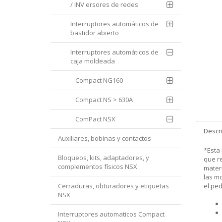
/ INV ersores de redes
Interruptores automáticos de
bastidor abierto
Interruptores automáticos de
caja moldeada
Compact NG160
Compact NS > 630A
ComPact NSX
Descr
Auxiliares, bobinas y contactos
*Esta
Bloqueos, kits, adaptadores, y
que re
complementos físicos NSX
mater
las m
Cerraduras, obturadores y etiquetas
el pe
NSX
Interruptores automaticos Compact