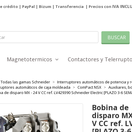
IVA INCL
de crédito | PayPal |
Bizum
|
Transferencia
| Precios con
BUSCAR
Magnetotermicos
Contactores y Telerrup
Todas las gamas Schneider
Interruptores automáticos de potencia y r
ruptores automáticos de caja moldeada
ComPact NSX
Auxiliares, b
a de disparo MX - 24 V CC ref. LV429390 Schneider Electric [PLAZO 3-6 SE
Bobina de
disparo MX
V CC ref. 
[PLAZO 3-