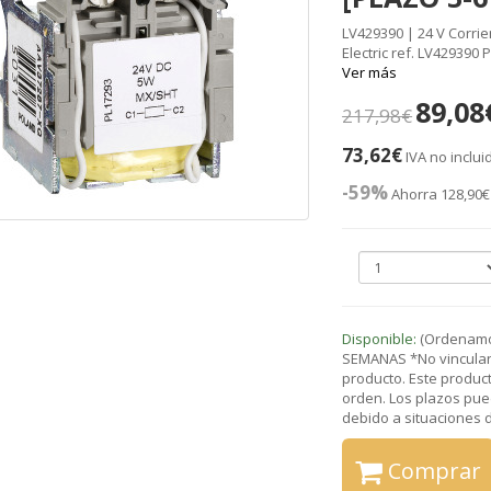
LV429390 | 24 V Corri
Electric ref. LV429390
Ver más
89,08
217,98€
73,62€
IVA no inclui
-59%
Ahorra 128,90€
Disponible:
(Ordenamos
SEMANAS *No vinculant
producto. Este product
orden. Los plazos pue
debido a situaciones de
Comprar