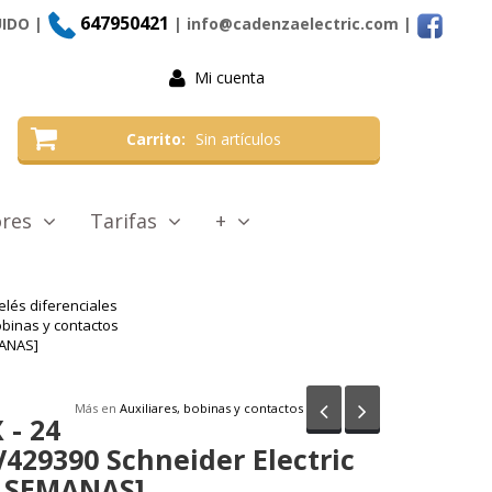
647950421
UIDO |
| info@cadenzaelectric.com
|
Mi cuenta
Carrito
Sin artículos
tores
Tarifas
+
elés diferenciales
obinas y contactos
MANAS]
Anterior
Siguiente
Más en
Auxiliares, bobinas y contactos
 - 24
LV429390 Schneider Electric
6 SEMANAS]