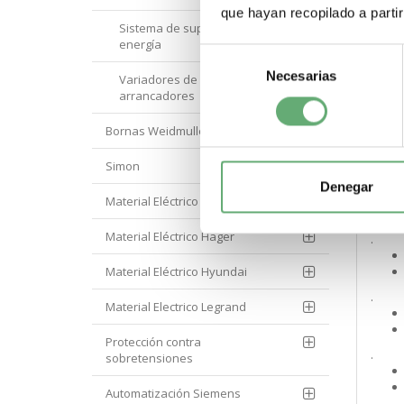
.
que hayan recopilado a parti
Sistema de supervisión de
energía
Selección
.
Necesarias
de
Variadores de velocidad y
arrancadores
consentimiento
.
Bornas Weidmuller
Simon
.
Denegar
Material Eléctrico Eaton
Material Eléctrico Hager
.
Material Eléctrico Hyundai
.
Material Electrico Legrand
Protección contra
.
sobretensiones
Automatización Siemens