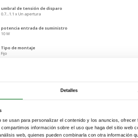
umbral de tensión de disparo
0.7...1.1 x Un apertura
potencia entrada de suministro
10 W
Tipo de montaje
Fijo
tiempo respuesta
50 ms
terminal de conexión auxiliar
Detalles
Terminal de tornillo0…1.5 mm²
Estado de oferta sostenible
s
Producto Green Premium
b se usan para personalizar el contenido y los anuncios, ofrecer
Reglamento REACh
s, compartimos información sobre el uso que haga del sitio web 
Declaración de REACh
 análisis web, quienes pueden combinarla con otra información q