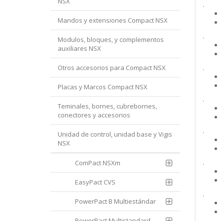
NSX
.
Mandos y extensiones Compact NSX
.
Modulos, bloques, y complementos
auxiliares NSX
Otros accesorios para Compact NSX
.
Placas y Marcos Compact NSX
.
Teminales, bornes, cubrebornes,
conectores y accesorios
.
Unidad de control, unidad base y Vigis
NSX
.
ComPact NSXm
EasyPact CVS
.
PowerPact B Multiestándar
PowerPact Multistandard