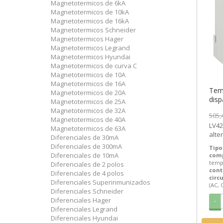
Magnetotermicos de 6kA
Magnetotermicos de 10kA
Magnetotermicos de 16kA
Magnetotermicos Schneider
Magnetotermicos Hager
Magnetotermicos Legrand
Magnetotermicos Hyundai
Magnetotermicos de curva C
Magnetotermicos de 10A
Magnetotermicos de 16A
Tem
Magnetotermicos de 20A
disp
Magnetotermicos de 25A
50/6
Magnetotermicos de 32A
505,
Schn
Magnetotermicos de 40A
LV4294
SEM
Magnetotermicos de 63A
alter
Diferenciales de 30mA
temp
Diferenciales de 300mA
Tipo
Electr
Diferenciales de 10mA
com
temp
Diferenciales de 2 polos
cont
Diferenciales de 4 polos
circ
Diferenciales Superinmunizados
(AC, 
Diferenciales Schneider
Diferenciales Hager
-
Diferenciales Legrand
Diferenciales Hyundai