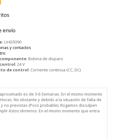
itos
e envío
a:
LV429390
binas y contactos
tric
o componente
:
Bobina de disparo
 control
:
24 V
ito de control
:
Corriente continua (CC, DC)
ega aproximado es de 3-6 Semanas. En el mismo momento
Horas. No obstante y debido a la situación de falta de
 y no previstas (Poco probable). Rogamos disculpen
mplir éstos términos. En el mismo momento que entra