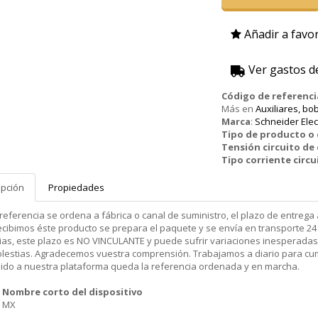
Añadir a favor
Ver gastos d
Código de referenci
Más en
Auxiliares, bo
Marca
:
Schneider Elec
Tipo de producto 
Tensión circuito de
Tipo corriente circu
ipción
Propiedades
 referencia se ordena a fábrica o canal de suministro, el plazo de entr
cibimos éste producto se prepara el paquete y se envía en transporte 24 
ias, este plazo es NO VINCULANTE y puede sufrir variaciones inesperadas
olestias. Agradecemos vuestra comprensión. Trabajamos a diario para cu
dido a nuestra plataforma queda la referencia ordenada y en marcha.
Nombre corto del dispositivo
MX