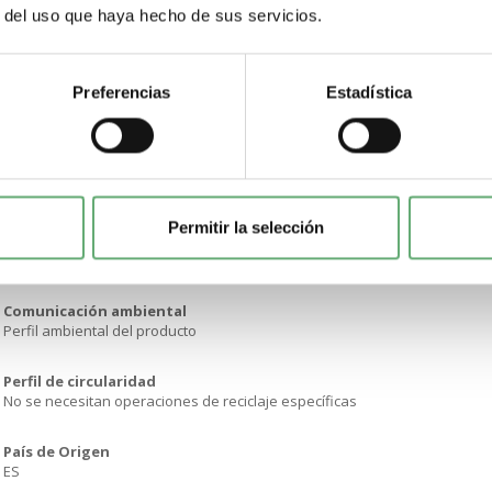
r del uso que haya hecho de sus servicios.
Directiva RoHS UE
Conforme Declaración RoHS UE
Preferencias
Estadística
Sin mercurio
Sí
Información sobre exenciones de RoHS
Sí
Permitir la selección
Normativa de RoHS China
Declaración RoHS China Producto fuera del ámbito de RoHS China. Declar
Comunicación ambiental
Perfil ambiental del producto
Perfil de circularidad
No se necesitan operaciones de reciclaje específicas
País de Origen
ES