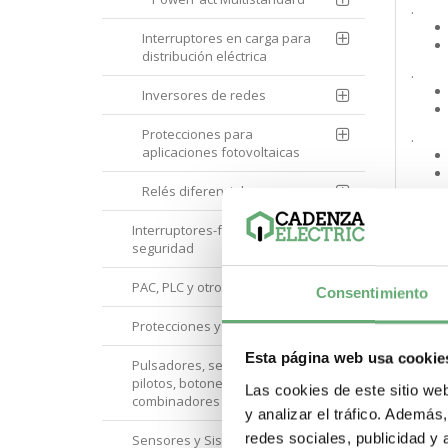
.
Interruptores en carga para
distribución eléctrica
.
Inversores de redes
Protecciones para
.
aplicaciones fotovoltaicas
Relés diferenciales
.
Interruptores-fusible y de
seguridad
.
PAC, PLC y otros controladores
Consentimiento
Protecciones y Control
.
Esta página web usa cookie
Pulsadores, selectores,
pilotos, botoneras y
Las cookies de este sitio we
.
combinadores
y analizar el tráfico. Ademá
redes sociales, publicidad y
Sensores y Sistemas RFID