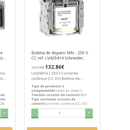
de
Bobina de disparo MN - 250 V
Hz
CC ref. LV429414 Schneider
tric
Electric [PLAZO 3-6 SEMANAS]
132,86€
325,09€
LV429414 | 250 V Corriente
ción
continua (CC, DC) Bobina de
disparo de Schneider Electric ref.
Tipo de producto o
LV429414...
componente
Bobina de disparo
 de
Tensión circuito de control
250 V
uito
Tipo corriente circuito de
CA)
control
Corriente continua (CC, DC)
+
-
+