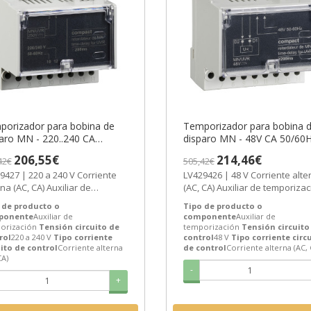
porizador para bobina de
Temporizador para bobina 
aro MN - 220..240 CA
disparo MN - 48V CA 50/60
0Hz ref. LV429427
ref. LV429426 Schneider Elec
206,55€
214,46€
42€
505,42€
eider Electric [PLAZO 3-6
[PLAZO 3-6 SEMANAS]
27 | 220 a 240 V Corriente
LV429426 | 48 V Corriente alterna
ANAS]
na (AC, CA) Auxiliar de
(AC, CA) Auxiliar de temporiza
orización de Schneider
de Schneider Electric ref....
 de producto o
Tipo de producto o
ic...
ponente
Auxiliar de
componente
Auxiliar de
orización
Tensión circuito de
temporización
Tensión circuito
rol
220 a 240 V
Tipo corriente
control
48 V
Tipo corriente circ
uito de control
Corriente alterna
de control
Corriente alterna (AC, 
CA)
-
+