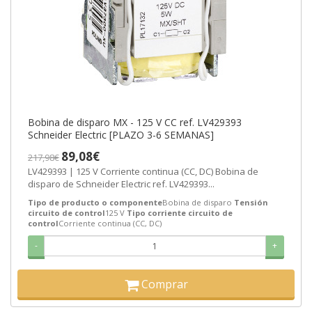
Bobina de disparo MX - 125 V CC ref. LV429393
Schneider Electric [PLAZO 3-6 SEMANAS]
89,08€
217,98€
LV429393 | 125 V Corriente continua (CC, DC) Bobina de
disparo de Schneider Electric ref. LV429393...
Tipo de producto o componente
Bobina de disparo
Tensión
circuito de control
125 V
Tipo corriente circuito de
control
Corriente continua (CC, DC)
-
+
Comprar