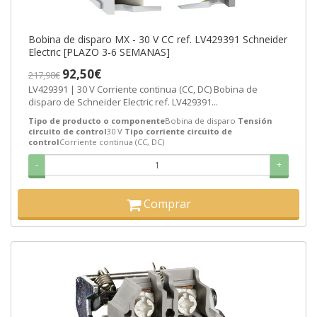
Bobina de disparo MX - 30 V CC ref. LV429391 Schneider
Electric [PLAZO 3-6 SEMANAS]
92,50€
217,98€
LV429391 | 30 V Corriente continua (CC, DC) Bobina de
disparo de Schneider Electric ref. LV429391...
Tipo de producto o componente
Bobina de disparo
Tensión
circuito de control
30 V
Tipo corriente circuito de
control
Corriente continua (CC, DC)
-
+
Comprar