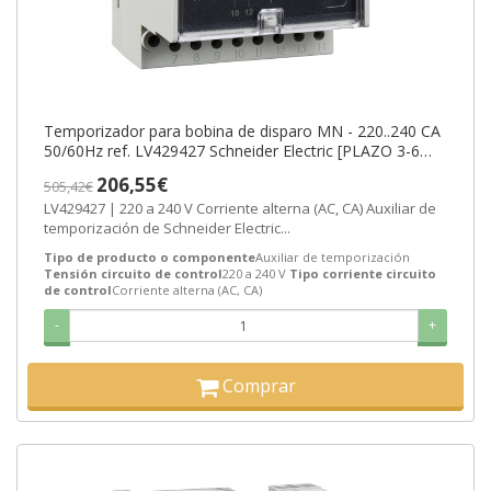
Temporizador para bobina de disparo MN - 220..240 CA
50/60Hz ref. LV429427 Schneider Electric [PLAZO 3-6
SEMANAS]
206,55€
505,42€
LV429427 | 220 a 240 V Corriente alterna (AC, CA) Auxiliar de
temporización de Schneider Electric...
Tipo de producto o componente
Auxiliar de temporización
Tensión circuito de control
220 a 240 V
Tipo corriente circuito
de control
Corriente alterna (AC, CA)
-
+
Comprar