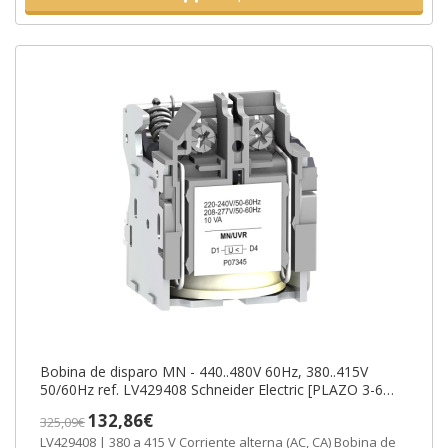
Bobina de disparo MN - 440..480V 60Hz, 380..415V
50/60Hz ref. LV429408 Schneider Electric [PLAZO 3-6
SEMANAS]
132,86€
325,09€
LV429408 | 380 a 415 V Corriente alterna (AC, CA) Bobina de