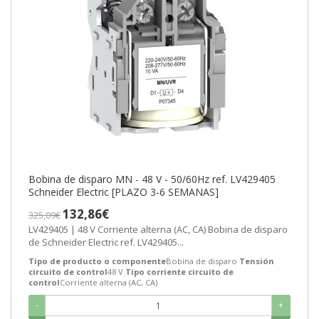
Bobina de disparo MN - 48 V - 50/60Hz ref. LV429405
Schneider Electric [PLAZO 3-6 SEMANAS]
132,86€
325,09€
LV429405 | 48 V Corriente alterna (AC, CA) Bobina de disparo
de Schneider Electric ref. LV429405...
Tipo de producto o componente
Bobina de disparo
Tensión
circuito de control
48 V
Tipo corriente circuito de
control
Corriente alterna (AC, CA)
-
+