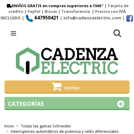
ENVÍOS GRATIS en compras superiores a 150€
* | Tarjeta de
IVA
crédito | PayPal |
Bizum
|
Transferencia
| Precios con
647950421
INCLUIDO |
| info@cadenzaelectric.com
|
Busc
Menú
Carrito
CATEGORÍAS
Inicio
Todas las gamas Schneider
Interruptores automáticos de potencia y relés diferenciales