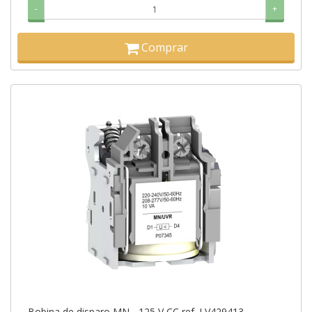
-
+
Comprar
Bobina de disparo MN - 125 V CC ref. LV429413