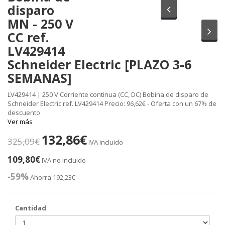
disparo
Anterior
MN - 250 V
Sig
CC ref.
LV429414
Schneider Electric [PLAZO 3-6
SEMANAS]
LV429414 | 250 V Corriente continua (CC, DC) Bobina de disparo de
Schneider Electric ref. LV429414 Precio: 96,62€ - Oferta con un 67% de
descuento
Ver más
132,86€
325,09€
IVA incluido
109,80€
IVA no incluido
-59%
Ahorra 192,23€
Cantidad