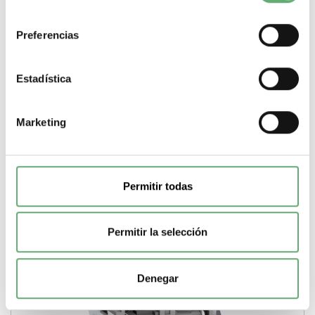
consentimiento
Bobina de disparo MN - 24 V CC ref. LV429410
Preferencias
Schneider Electric [PLAZO 3-6 SEMANAS]
132,86€
325,09€
Estadística
LV429410 | 24 V Corriente continua (CC, DC) Bobina de
disparo de Schneider Electric ref. LV429410...
Tipo de producto o componente
Bobina de disparo
Tensión
Marketing
circuito de control
24 V
Tipo corriente circuito de
control
Corriente continua (CC, DC)
-
+
Permitir todas
Comprar
Permitir la selección
Denegar