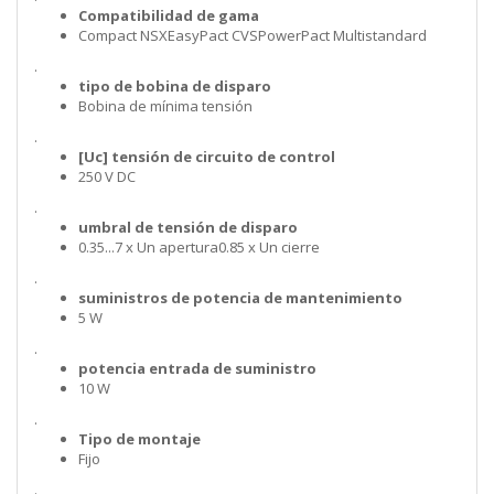
Compatibilidad de gama
Compact NSXEasyPact CVSPowerPact Multistandard
.
tipo de bobina de disparo
Bobina de mínima tensión
.
[Uc] tensión de circuito de control
250 V DC
.
umbral de tensión de disparo
0.35...7 x Un apertura0.85 x Un cierre
.
suministros de potencia de mantenimiento
5 W
.
potencia entrada de suministro
10 W
.
Tipo de montaje
Fijo
.