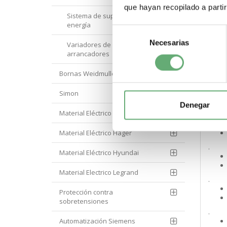
que hayan recopilado a parti
Sistema de supervisión de
.
energía
Selección
Necesarias
de
Variadores de velocidad y
.
arrancadores
consentimiento
Bornas Weidmuller
.
Simon
Denegar
Material Eléctrico Eaton
.
Material Eléctrico Hager
.
Material Eléctrico Hyundai
Material Electrico Legrand
.
Protección contra
sobretensiones
.
Automatización Siemens