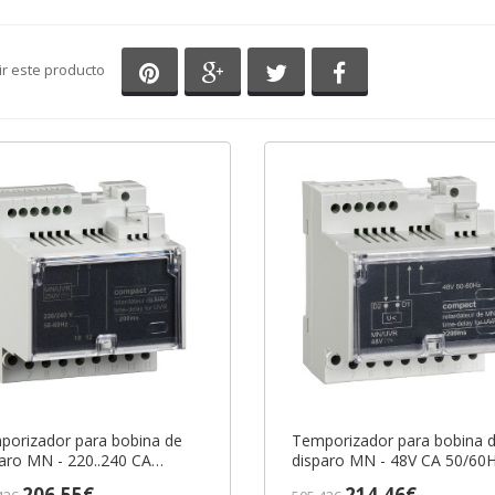
Compartir en Pinterest
Compartir en Google+
Compartir en Twitter
Compartir en Fa
ir este producto
porizador para bobina de
Temporizador para bobina 
aro MN - 220..240 CA
disparo MN - 48V CA 50/60
0Hz ref. LV429427
ref. LV429426 Schneider Elec
206,55€
214,46€