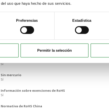
Producto Green Premium
r del uso que haya hecho de sus servicios.
Reglamento REACh
Declaración de REACh
Preferencias
Estadística
Conforme con REACh sin SVHC
Sí
Directiva RoHS UE
Conforme Declaración RoHS UE
Permitir la selección
Sin metales pesados tóxicos
Sí
Sin mercurio
Sí
Información sobre exenciones de RoHS
Sí
Normativa de RoHS China