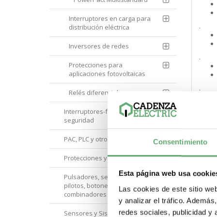
Interruptores en carga para
.
distribución eléctrica
Inversores de redes
.
Protecciones para
aplicaciones fotovoltaicas
.
Relés diferenciales
Interruptores-fusible y de
seguridad
PAC, PLC y otros controladores
Consentimiento
Protecciones y Control
.
Esta página web usa cookie
Pulsadores, selectores,
pilotos, botoneras y
Las cookies de este sitio we
combinadores
y analizar el tráfico. Ademá
.
redes sociales, publicidad y
Sensores y Sistemas RFID