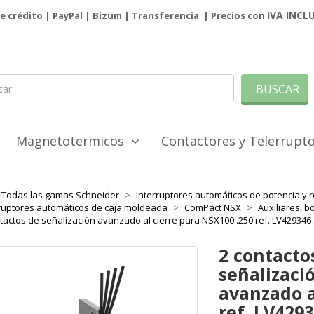
IVA INCL
de crédito | PayPal |
Bizum
|
Transferencia
| Precios con
BUSCAR
Magnetotermicos
Contactores y Telerrup
Todas las gamas Schneider
Interruptores automáticos de potencia y r
ruptores automáticos de caja moldeada
ComPact NSX
Auxiliares, b
tactos de señalización avanzado al cierre para NSX100..250 ref. LV429346
2 contacto
señalizaci
avanzado a
ref. LV429