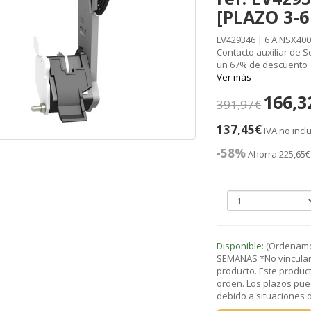
[PLAZO 3-
LV429346 | 6 A NSX400.
Contacto auxiliar de Sc
un 67% de descuento
Ver más
166,3
391,97€
137,45€
IVA no incl
-58%
Ahorra 225,65€
Disponible:
(Ordenamos
SEMANAS *No vinculant
producto. Este product
orden. Los plazos pue
debido a situaciones de