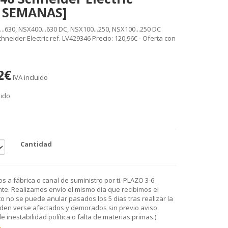
6 SEMANAS]
..630, NSX400...630 DC, NSX100...250, NSX100...250 DC
hneider Electric ref. LV429346 Precio: 120,96€ - Oferta con
2€
IVA incluido
uido
Cantidad
 a fábrica o canal de suministro por ti. PLAZO 3-6
e. Realizamos envío el mismo dia que recibimos el
o no se puede anular pasados los 5 dias tras realizar la
den verse afectados y demorados sin previo aviso
 inestabilidad política o falta de materias primas.)