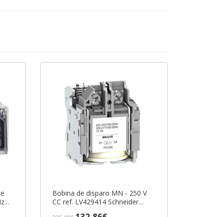
cebook
de
Bobina de disparo MN - 250 V
Hz
CC ref. LV429414 Schneider
tric
Electric [PLAZO 3-6 SEMANAS]
132,86€