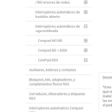
/ INV ersores de redes
Interruptores automáticos de
bastidor abierto
Interruptores automáticos de
caja moldeada
Compact NG160
Compact NS > 630A
ComPact NSX
Auxiliares, bobinas y contactos
Descr
Bloqueos, kits, adaptadores, y
complementos físicos NSX
*Esta
que re
Cerraduras, obturadores y etiquetas
mater
NSX
las m
el pe
Interruptores automaticos Compact