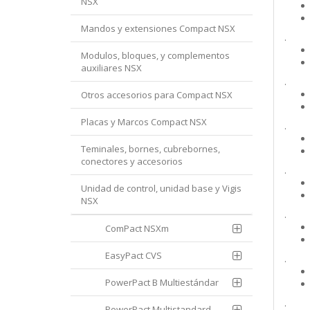
NSX
Mandos y extensiones Compact NSX
.
Modulos, bloques, y complementos
auxiliares NSX
.
Otros accesorios para Compact NSX
Placas y Marcos Compact NSX
.
Teminales, bornes, cubrebornes,
conectores y accesorios
.
Unidad de control, unidad base y Vigis
NSX
.
ComPact NSXm
EasyPact CVS
.
PowerPact B Multiestándar
.
PowerPact Multistandard