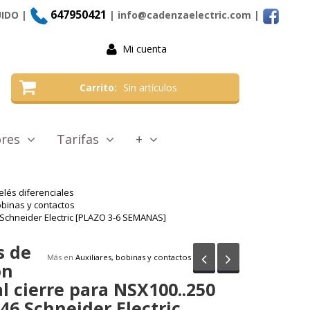
647950421
UIDO |
| info@cadenzaelectric.com
|
Mi cuenta
Carrito
Sin artículos
tores
Tarifas
+
elés diferenciales
obinas y contactos
 Schneider Electric [PLAZO 3-6 SEMANAS]
s de
Anterior
Siguiente
Más en
Auxiliares, bobinas y contactos
ón
l cierre para NSX100..250
346 Schneider Electric