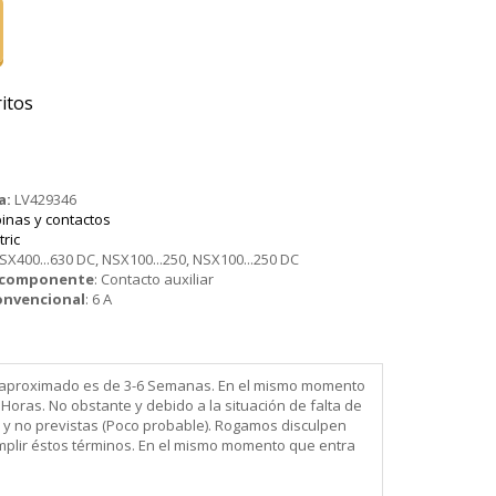
itos
a:
LV429346
binas y contactos
tric
SX400...630 DC, NSX100...250, NSX100...250 DC
o componente
:
Contacto auxiliar
onvencional
:
6 A
ega aproximado es de 3-6 Semanas. En el mismo momento
Horas. No obstante y debido a la situación de falta de
 y no previstas (Poco probable). Rogamos disculpen
mplir éstos términos. En el mismo momento que entra