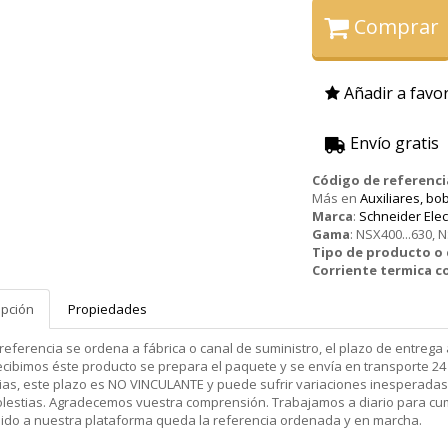
Comprar
Añadir a favor
Envío gratis
Código de referenci
Más en
Auxiliares, bo
Marca
:
Schneider Elec
Gama
:
NSX400...630, N
Tipo de producto 
Corriente termica c
ipción
Propiedades
 referencia se ordena a fábrica o canal de suministro, el plazo de entr
cibimos éste producto se prepara el paquete y se envía en transporte 24 
ias, este plazo es NO VINCULANTE y puede sufrir variaciones inesperadas
olestias. Agradecemos vuestra comprensión. Trabajamos a diario para cu
dido a nuestra plataforma queda la referencia ordenada y en marcha.