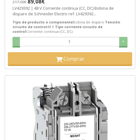
89,08€
217,98€
LV429392 | 48 V Corriente continua (CC, DC) Bobina de
disparo de Schneider Electric ref. LV429392...
Tipo de producto o componente
Bobina de disparo
Tensión
circuito de control
48 V
Tipo corriente circuito de
control
Corriente continua (CC, DC)
-
+
Comprar