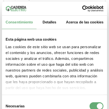
LV429412 | 48 V Corriente continua (CC, DC) Bobina de
disparo de Schneider Electric ref. LV429412...
Tipo de producto o componente
Bobina de disparo
Tensión
circuito de control
48 V
Tipo corriente circuito de
control
Corriente continua (CC, DC)
Consentimiento
Detalles
Acerca de las cookies
-
+
Esta página web usa cookies
Comprar
Las cookies de este sitio web se usan para personalizar
el contenido y los anuncios, ofrecer funciones de redes
sociales y analizar el tráfico. Además, compartimos
información sobre el uso que haga del sitio web con
nuestros partners de redes sociales, publicidad y análisis
web, quienes pueden combinarla con otra información
que les haya proporcionado o que hayan recopilado a
partir del uso que haya hecho de sus servicios.
Selección
Necesarias
de