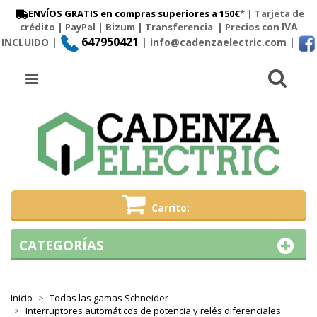
ENVÍOS GRATIS en compras superiores a 150€
* | Tarjeta de
IVA
crédito | PayPal |
Bizum
|
Transferencia
| Precios con
647950421
INCLUIDO |
| info@cadenzaelectric.com
|
Busc
Menú
Carrito
CATEGORÍAS
Inicio
Todas las gamas Schneider
Interruptores automáticos de potencia y relés diferenciales