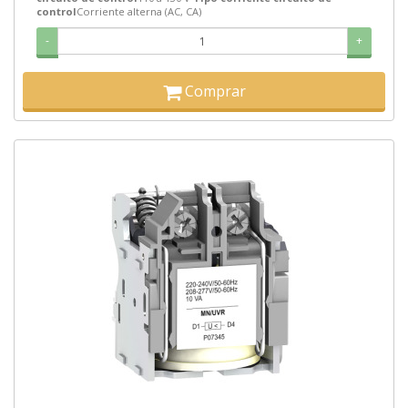
control
Corriente alterna (AC, CA)
-
+
Comprar