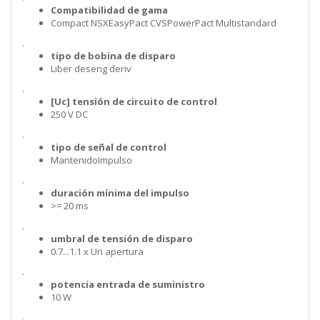
Compatibilidad de gama
Compact NSXEasyPact CVSPowerPact Multistandard
.
tipo de bobina de disparo
Liber deseng deriv
.
[Uc] tensión de circuito de control
250 V DC
.
tipo de señal de control
MantenidoImpulso
.
duración mínima del impulso
>= 20 ms
.
umbral de tensión de disparo
0.7...1.1 x Un apertura
.
potencia entrada de suministro
10 W
.