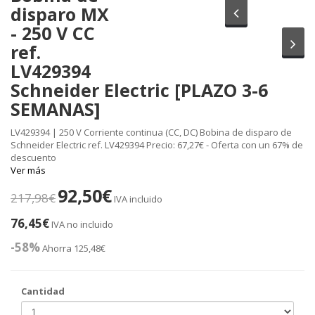
disparo MX
Anterior
- 250 V CC
Sig
ref.
LV429394
Schneider Electric [PLAZO 3-6
SEMANAS]
LV429394 | 250 V Corriente continua (CC, DC) Bobina de disparo de
Schneider Electric ref. LV429394 Precio: 67,27€ - Oferta con un 67% de
descuento
Ver más
92,50€
217,98€
IVA incluido
76,45€
IVA no incluido
-58%
Ahorra 125,48€
Cantidad