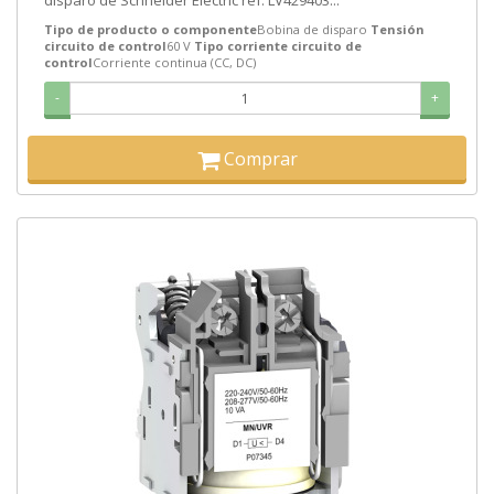
disparo de Schneider Electric ref. LV429403...
Tipo de producto o componente
Bobina de disparo
Tensión
circuito de control
60 V
Tipo corriente circuito de
control
Corriente continua (CC, DC)
-
+
Comprar