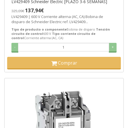
LV429409 Schneider Electric [PLAZO 3-6 SEMANAS]
137,94€
325,09€
LV429409 | 600 V Corriente alterna (AC, CA) Bobina de
disparo de Schneider Electric ref. LV429409...
Tipo de producto o componente
Bobina de disparo
Tensión
circuito de control
600 V
Tipo corriente circuito de
control
Corriente alterna (AC, CA)
-
+
Comprar