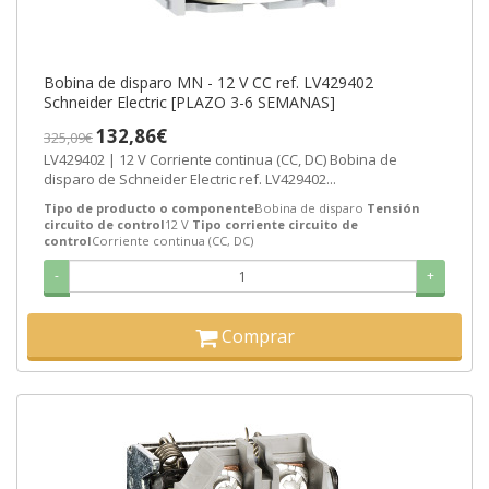
Bobina de disparo MN - 12 V CC ref. LV429402
Schneider Electric [PLAZO 3-6 SEMANAS]
132,86€
325,09€
LV429402 | 12 V Corriente continua (CC, DC) Bobina de
disparo de Schneider Electric ref. LV429402...
Tipo de producto o componente
Bobina de disparo
Tensión
circuito de control
12 V
Tipo corriente circuito de
control
Corriente continua (CC, DC)
-
+
Comprar