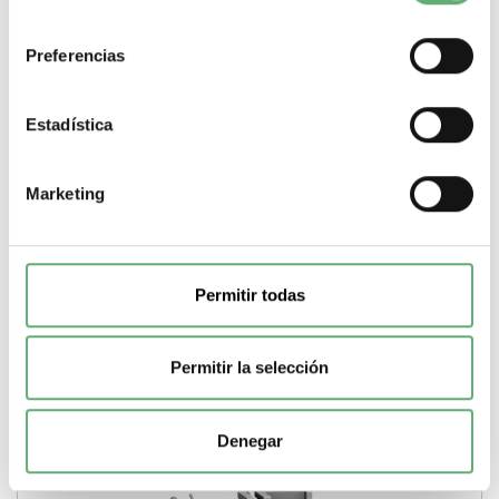
consentimiento
Preferencias
Bobina de disparo MN - 30 V CC ref. LV429411
Estadística
Schneider Electric [PLAZO 3-6 SEMANAS]
137,94€
325,09€
Marketing
LV429411 | 30 V Corriente continua (CC, DC) Bobina de
disparo de Schneider Electric ref. LV429411...
Tipo de producto o componente
Bobina de disparo
Tensión
circuito de control
30 V
Tipo corriente circuito de
control
Corriente continua (CC, DC)
Permitir todas
-
+
Permitir la selección
Comprar
Denegar