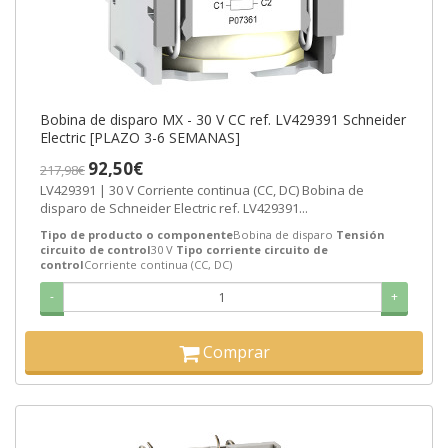
Bobina de disparo MX - 30 V CC ref. LV429391 Schneider
Electric [PLAZO 3-6 SEMANAS]
92,50€
217,98€
LV429391 | 30 V Corriente continua (CC, DC) Bobina de
disparo de Schneider Electric ref. LV429391...
Tipo de producto o componente
Bobina de disparo
Tensión
circuito de control
30 V
Tipo corriente circuito de
control
Corriente continua (CC, DC)
-
+
Comprar